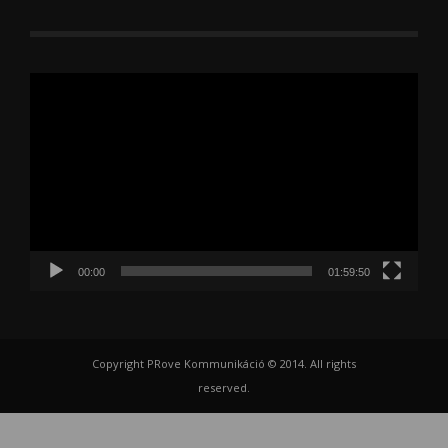
Videólejátszó
00:00
01:59:50
Copyright PRove Kommunikáció © 2014. All rights
reserved.