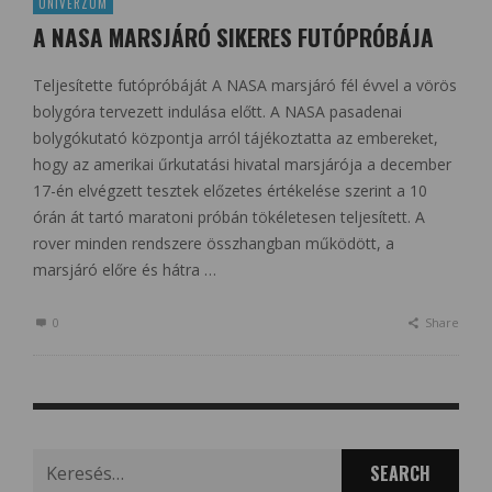
UNIVERZUM
A NASA MARSJÁRÓ SIKERES FUTÓPRÓBÁJA
Teljesítette futópróbáját A NASA marsjáró fél évvel a vörös
bolygóra tervezett indulása előtt. A NASA pasadenai
bolygókutató központja arról tájékoztatta az embereket,
hogy az amerikai űrkutatási hivatal marsjárója a december
17-én elvégzett tesztek előzetes értékelése szerint a 10
órán át tartó maratoni próbán tökéletesen teljesített. A
rover minden rendszere összhangban működött, a
marsjáró előre és hátra …
0
Share
Search
for: