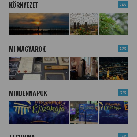
KÖRNYEZET
245
MI MAGYAROK
426
MINDENNAPOK
376
TECHNIKA
256