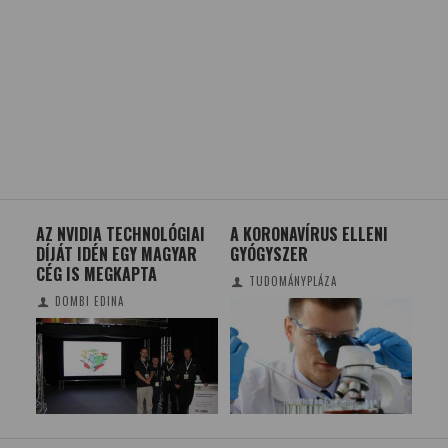
AZ NVIDIA TECHNOLÓGIAI
A KORONAVÍRUS ELLENI
A 
DÍJÁT IDÉN EGY MAGYAR
GYÓGYSZER
TRE
CÉG IS MEGKAPTA
TUDOMÁNYPLÁZA
DOMBI EDINA