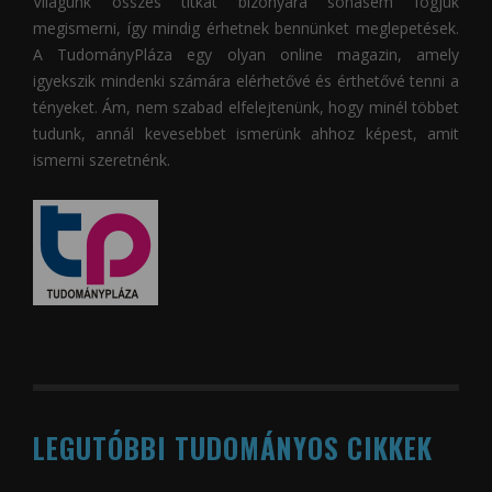
Világunk összes titkát bizonyára sohasem fogjuk
megismerni, így mindig érhetnek bennünket meglepetések.
A
TudományPláza
egy olyan online magazin, amely
igyekszik mindenki számára elérhetővé és érthetővé tenni a
tényeket. Ám, nem szabad elfelejtenünk, hogy minél többet
tudunk, annál kevesebbet ismerünk ahhoz képest, amit
ismerni szeretnénk.
LEGUTÓBBI TUDOMÁNYOS CIKKEK