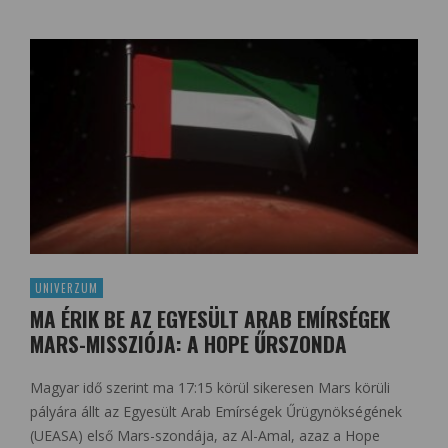
UNIVERZUM
MA ÉRIK BE AZ EGYESÜLT ARAB EMÍRSÉGEK
MARS-MISSZIÓJA: A HOPE ŰRSZONDA
Magyar idő szerint ma 17:15 körül sikeresen Mars körüli
pályára állt az Egyesült Arab Emírségek Űrügynökségének
(UEASA) első Mars-szondája, az Al-Amal, azaz a Hope