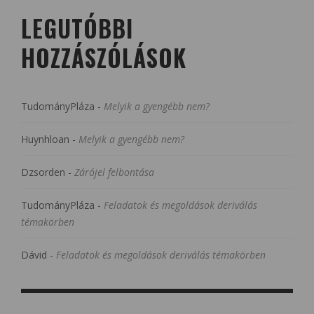
LEGUTÓBBI
HOZZÁSZÓLÁSOK
TudományPláza
-
Melyik a gyengébb nem?
Huynhloan
-
Melyik a gyengébb nem?
Dzsorden
-
Zárójel felbontása
TudományPláza
-
Feladatok és megoldások deriválás
témakörben
Dávid
-
Feladatok és megoldások deriválás témakörben