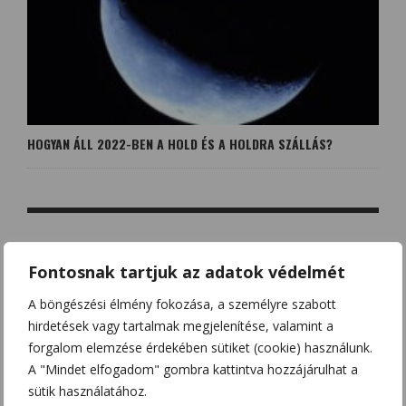
HOGYAN ÁLL 2022-BEN A HOLD ÉS A HOLDRA SZÁLLÁS?
NO COMMENT
Fontosnak tartjuk az adatok védelmét
A böngészési élmény fokozása, a személyre szabott
LEAVE A REPLY
hirdetések vagy tartalmak megjelenítése, valamint a
forgalom elemzése érdekében sütiket (cookie) használunk.
Az e-mail címet nem tesszük közzé.
A kötelező mezőket
*
A "Mindet elfogadom" gombra kattintva hozzájárulhat a
karakterrel jelöltük
sütik használatához.