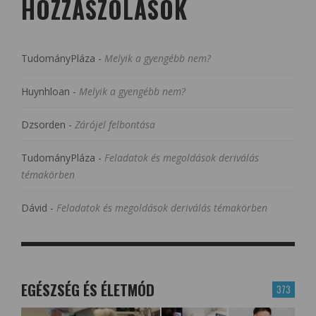
HOZZÁSZÓLÁSOK
TudományPláza
-
Melyik a gyengébb nem?
Huynhloan
-
Melyik a gyengébb nem?
Dzsorden
-
Zárójel felbontása
TudományPláza
-
Feladatok és megoldások deriválás
témakörben
Dávid
-
Feladatok és megoldások deriválás témakörben
EGÉSZSÉG ÉS ÉLETMÓD
373