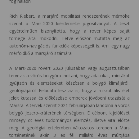
fog haladni.
Rich Riebert, a marjáró mobilitási rendszerének mérnöke
szerint a Mars-2020 kiérdemelte jogosítványát. A teszt
egyértelműen bizonyította, hogy a rover képes saját
tömege által működni. Illetve először mutatta meg az
autonóm-navigációs funkciók képességeit is. Ami egy nagy
mérföldkő a marsjáró számára.
A Mars-2020 rovert 2020 júliusában vagy augusztusában
tervezik a vörös bolygóra indítani, hogy adatokat, mintákat
gyűjtsön és elemzéseket készítsen a bolygó klímájáról,
geológiájáról. Feladata lesz az is, hogy a mikrobiális élet
jeleit kutassa és előkészítse emberek jövőbeni utazását a
Marsra. A tervek szerint 2021 februárjában landolna a vörös
bolygó Jezero-kráterének térségben. E célpont kijelölését
mintegy öt éves tudományos elemzés, illetve vita előzte
meg. A geológiai értelemben változatos terepen a Mars
történetének akár 3 és fél milliárd éves múltjába