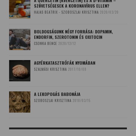
A QUERCETIN (KVERCETIN) ÉS A D-VITAMIN –
SZÖVETSÉGESEK A KORONAVÍRUS ELLEN?
HAJAS BEATRIX - SZOBOSZLAI KRISZTINA
2020/03/20
BOLDOGSÁGUNK NÉGY FORRÁSA: DOPAMIN,
ENDORFIN, SZEROTONIN ÉS OXITOCIN
CSONKA BENCE
2020/12/12
AGYÉRKATASZTRÓFÁK NYOMÁBAN
SZALMÁSI KRISZTINA
2017/10/08
A LEKOPOGÁS BABONÁJA
SZOBOSZLAI KRISZTINA
2018/03/15