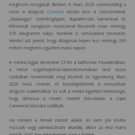
meghozni mozgását illetően. A Mars 2020 szerkezetileg a
most is dolgozó
Curiosity
utódja lesz. A szenzorokkal,
„duplaagyú” számítógéppel, duplalencsés kamerával és
kifinomult navigációs rendszerrel felszerelt rover mintegy
570 kilogramm súlyú. Kerekeit is tartósabbra tervezték.
Mindez azt jelenti, hogy átlagosan képes lesz mintegy 200
métert megtenni egyetlen marsi napon.
A média tagjai december 27-én a kaliforniai Pasadenában,
a NASA sugárhajtómű-laboratóriumában lévő tiszta
szobában ismerhették meg közelről az ügynökség Mars
2020 nevű roverét, és beszélgethettek a misszióban
dolgozó szakértőkkel. Ez volt a média egyetlen lehetősége,
hogy láthassa a rovert, mielőtt februárban a Cape
Canaveral bázisára szállítják.
Ha minden a tervek szerint alakul, és nem jön közbe
műszaki vagy adminisztratív akadály, akkor az első marsi
minták 2031-ben érkezhetnek meg a Földre.