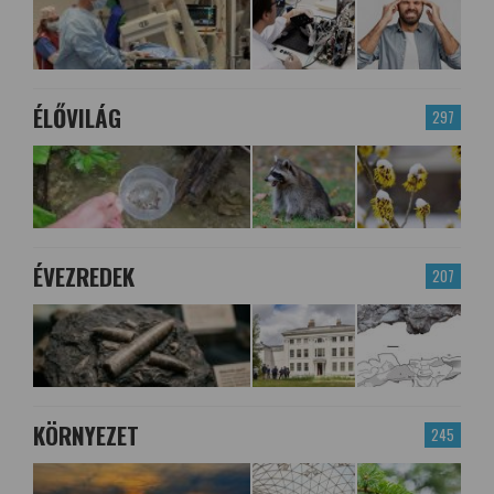
ÉLŐVILÁG
297
ÉVEZREDEK
207
KÖRNYEZET
245