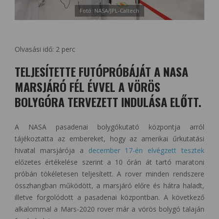
Fotó: NASA/JPL-Caltech
Olvasási idő:
2
perc
TELJESÍTETTE FUTÓPRÓBÁJÁT A NASA
MARSJÁRÓ FÉL ÉVVEL A VÖRÖS
BOLYGÓRA TERVEZETT INDULÁSA ELŐTT.
A NASA pasadenai bolygókutató központja arról
tájékoztatta az embereket, hogy az amerikai űrkutatási
hivatal marsjárója a
december 17-én elvégzett tesztek
előzetes értékelése szerint a 10 órán át tartó maratoni
próbán tökéletesen teljesített. A rover minden rendszere
összhangban működött, a marsjáró előre és hátra haladt,
illetve forgolódott a pasadenai központban. A következő
alkalommal a Mars-2020 rover már a vörös bolygó talaján