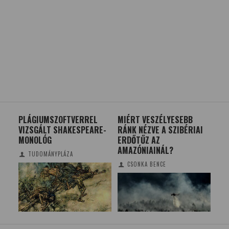
PEK
PLÁGIUMSZOFTVERREL
MIÉRT VESZÉLYESEBB
SZ
VIZSGÁLT SHAKESPEARE-
RÁNK NÉZVE A SZIBÉRIAI
KÖ
MONOLÓG
ERDŐTŰZ AZ
AMAZÓNIAINÁL?
TUDOMÁNYPLÁZA
CSONKA BENCE