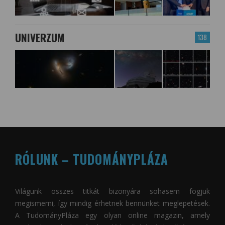
UNIVERZUM
138
RÓLUNK – TUDOMÁNYPLÁZA
Világunk összes titkát bizonyára sohasem fogjuk
megismerni, így mindig érhetnek bennünket meglepetések.
A
TudományPláza
egy olyan online magazin, amely