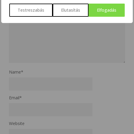
Testreszabás
Elutasítás
Elfogadás
Name
*
Email
*
Website