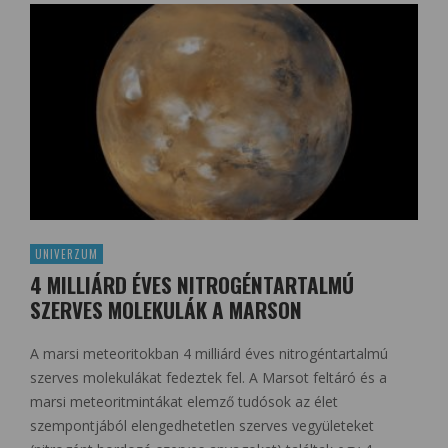
UNIVERZUM
4 MILLIÁRD ÉVES NITROGÉNTARTALMÚ
SZERVES MOLEKULÁK A MARSON
A marsi meteoritokban 4 milliárd éves nitrogéntartalmú
szerves molekulákat fedeztek fel. A Marsot feltáró és a
marsi meteoritmintákat elemző tudósok az élet
szempontjából elengedhetetlen szerves vegyületeket