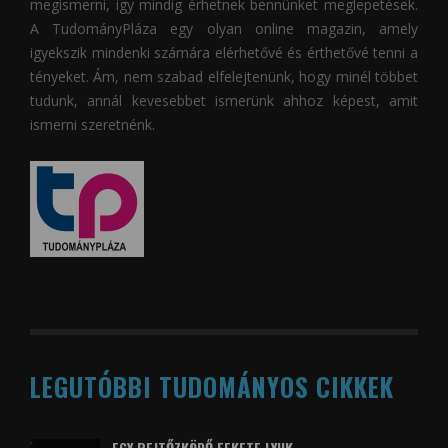
megismerni, így mindig érhetnek bennünket meglepetések.
A
TudományPláza
egy olyan online magazin, amely
igyekszik mindenki számára elérhetővé és érthetővé tenni a
tényeket. Ám, nem szabad elfelejtenünk, hogy minél többet
tudunk, annál kevesebbet ismerünk ahhoz képest, amit
ismerni szeretnénk.
LEGUTÓBBI TUDOMÁNYOS CIKKEK
EGY REJTŐZKÖDŐ FEKETE LYUK