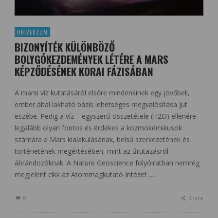
UNIVERZUM
BIZONYÍTÉK KÜLÖNBÖZŐ
BOLYGÓKEZDEMÉNYEK LÉTÉRE A MARS
KÉPZŐDÉSÉNEK KORAI FÁZISÁBAN
A marsi víz kutatásáról elsőre mindenkinek egy jövőbeli,
ember által lakható bázis lehetséges megvalósítása jut
eszébe. Pedig a víz – egyszerű összetétele (H2O) ellenére –
legalább olyan fontos és érdekes a kozmokémikusok
számára a Mars kialakulásának, belső szerkezetének és
történetének megértésében, mint az űrutazásról
ábrándozóknak. A Nature Geoscience folyóiratban nemrég
megjelent cikk az Atommagkutató Intézet …
0
Share