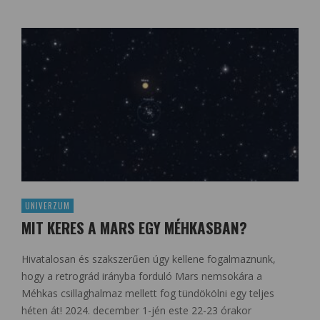
UNIVERZUM
MIT KERES A MARS EGY MÉHKASBAN?
Hivatalosan és szakszerűen úgy kellene fogalmaznunk,
hogy a retrográd irányba forduló Mars nemsokára a
Méhkas csillaghalmaz mellett fog tündökölni egy teljes
héten át! 2024. december 1-jén este 22-23 órakor