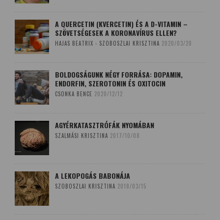
A QUERCETIN (KVERCETIN) ÉS A D-VITAMIN –
SZÖVETSÉGESEK A KORONAVÍRUS ELLEN?
HAJAS BEATRIX - SZOBOSZLAI KRISZTINA
2020/03/20
BOLDOGSÁGUNK NÉGY FORRÁSA: DOPAMIN,
ENDORFIN, SZEROTONIN ÉS OXITOCIN
CSONKA BENCE
2020/12/12
AGYÉRKATASZTRÓFÁK NYOMÁBAN
SZALMÁSI KRISZTINA
2017/10/08
A LEKOPOGÁS BABONÁJA
SZOBOSZLAI KRISZTINA
2018/03/15