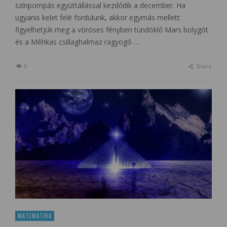
színpompás együttállással kezdődik a december. Ha
ugyanis kelet felé fordulunk, akkor egymás mellett
figyelhetjük meg a vöröses fényben tündöklő Mars bolygót
és a Méhkas csillaghalmaz ragyogó …
0
Share
MATEMATIKA