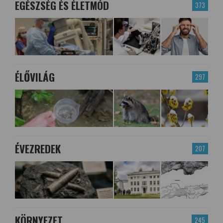
EGÉSZSÉG ÉS ÉLETMÓD
373
ÉLŐVILÁG
297
ÉVEZREDEK
207
KÖRNYEZET
245