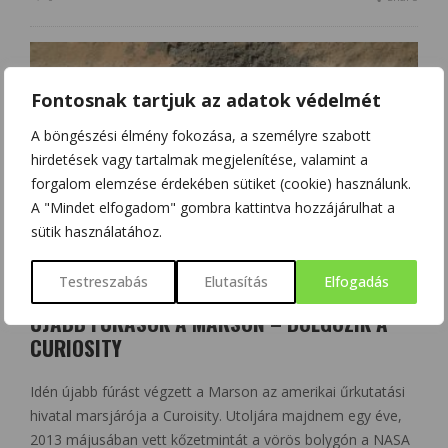
Fontosnak tartjuk az adatok védelmét
A böngészési élmény fokozása, a személyre szabott
hirdetések vagy tartalmak megjelenítése, valamint a
forgalom elemzése érdekében sütiket (cookie) használunk.
A "Mindet elfogadom" gombra kattintva hozzájárulhat a
sütik használatához.
Testreszabás
Elutasítás
Elfogadás
UNIVERZUM
ÚJABB FÚRÁSOK A MARSON – DOLGOZIK A
CURIOSITY
Idén újabb fúrást végzett a Marson az amerikai űrkutatási
hivatal marsjárója a Curoisity. Utoljára majdnem egy éve,
2013 májusában vett kőzetmintát a vörös bolygón a NASA