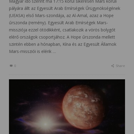
Magyar idő szerint ma 17:15 körül sikeresen Mars körüli
pályára állt az Egyesült Arab Emírségek Űrügynökségének
(UEASA) első Mars-szondája, az Al-Amal, azaz a Hope
űrszonda (remény). Egyesült Arab Emírségek Mars-
missziója ezzel ötödikként, csatlakozik a vörös bolygót
elérő országok csoportjához. A Hope űrszonda mellett
szintén ebben a hónapban, Kína és az Egyesült Államok
Mars-missziói is elérik …
0
Share