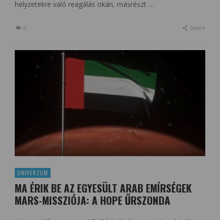
helyzetekre való reagálás okán, másrészt …
0
Share
UNIVERZUM
MA ÉRIK BE AZ EGYESÜLT ARAB EMÍRSÉGEK
MARS-MISSZIÓJA: A HOPE ŰRSZONDA