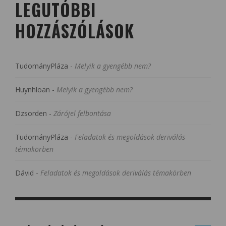
LEGUTÓBBI
HOZZÁSZÓLÁSOK
TudományPláza
-
Melyik a gyengébb nem?
Huynhloan
-
Melyik a gyengébb nem?
Dzsorden
-
Zárójel felbontása
TudományPláza
-
Feladatok és megoldások deriválás
témakörben
Dávid
-
Feladatok és megoldások deriválás témakörben