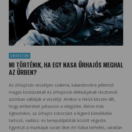
UNIVERZUM
MI TÖRTÉNIK, HA EGY NASA ŰRHAJÓS MEGHAL
AZ ŰRBEN?
Az űrhajózás veszélyes szakma, kalandorokra jellemző
magas kockázattal! Az űrhajósok elitklubjának résztvevői
azonban vállalják a veszélyt. Amikor a NASA készen állt,
hogy embereket juttasson a világűrbe, illetve más
égitestekre, az űrhajós toborzást a légierő kötelékébe
tartozó, vadász- és berepülőpilóták között végezte.
Egyrészt a munkájuk során őket ért fizikai terhelés, váratlan