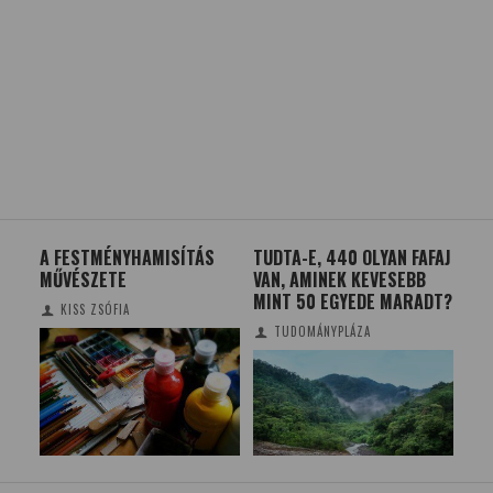
S
TUDTA-E, 440 OLYAN FAFAJ
MESTERSÉGES
MI
VAN, AMINEK KEVESEBB
INTELLIGENCIA ÉS
ÉS
MINT 50 EGYEDE MARADT?
PONTOSABB
RÁKDIAGNOSZTIKA
TUDOMÁNYPLÁZA
TUDOMÁNYPLÁZA/ELTE