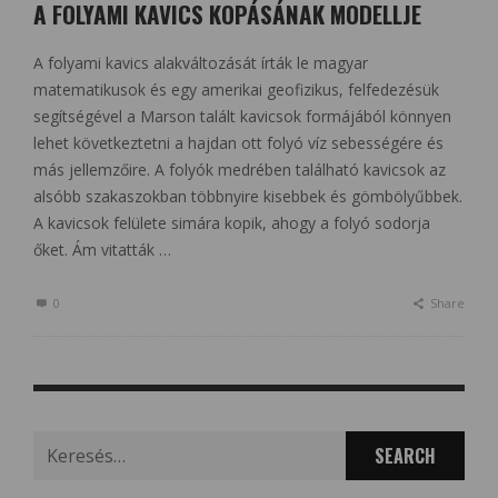
A FOLYAMI KAVICS KOPÁSÁNAK MODELLJE
A folyami kavics alakváltozását írták le magyar
matematikusok és egy amerikai geofizikus, felfedezésük
segítségével a Marson talált kavicsok formájából könnyen
lehet következtetni a hajdan ott folyó víz sebességére és
más jellemzőire. A folyók medrében található kavicsok az
alsóbb szakaszokban többnyire kisebbek és gömbölyűbbek.
A kavicsok felülete simára kopik, ahogy a folyó sodorja
őket. Ám vitatták …
0
Share
Search
for: