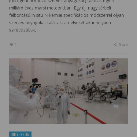
(nitrogént hordozó szerves anyagokat) találtak egy 4
milliárd éves marsi meteoritban. Egy új, nagy térbeli
felbontású in situ N-kémiai specifikációs módszerrel olyan
szerves anyagokat találtak, amelyeket akár helyben
szintetizáltak, …
0
Share
UNIVERZUM