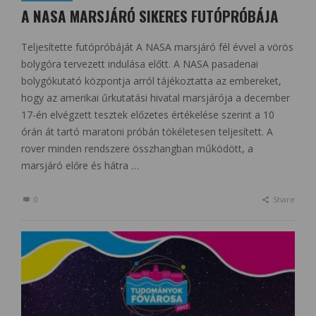
A NASA MARSJÁRÓ SIKERES FUTÓPRÓBÁJA
Teljesítette futópróbáját A NASA marsjáró fél évvel a vörös
bolygóra tervezett indulása előtt. A NASA pasadenai
bolygókutató központja arról tájékoztatta az embereket,
hogy az amerikai űrkutatási hivatal marsjárója a december
17-én elvégzett tesztek előzetes értékelése szerint a 10
órán át tartó maratoni próbán tökéletesen teljesített. A
rover minden rendszere összhangban működött, a
marsjáró előre és hátra …
0
Share