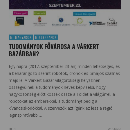
MI MAGYAROK
MINDENNAPOK
TUDOMÁNYOK FŐVÁROSA A VÁRKERT
BAZÁRBAN?
Egy napra (2017. szeptember 23-án) minden lehetséges, és
a beharangozó szerint robotok, drónok és űrhajók szállnak
majd le. A Várkert Bazár világörökségi helyszínén
összegyűlnek a tudományok neves képviselői, hogy
nagyközönség előtt kössék össze a Földet a világűrrel, a
robotokat az emberekkel, a tudományt pedig a
kíváncsiskodókkal. A szervezők azt ígérik ez lesz a régió
leginspiratívabb …
0
Share