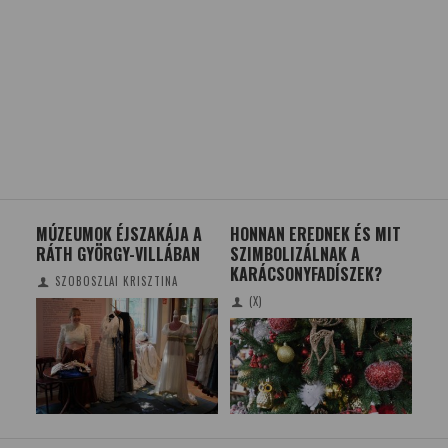
EM
MÚZEUMOK ÉJSZAKÁJA A
HONNAN EREDNEK ÉS MIT
AZ 
RÁTH GYÖRGY-VILLÁBAN
SZIMBOLIZÁLNAK A
MŰ
KARÁCSONYFADÍSZEK?
AL
SZOBOSZLAI KRISZTINA
(X)