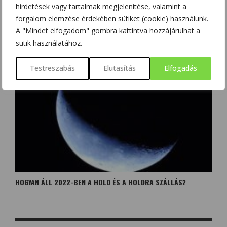
hirdetések vagy tartalmak megjelenítése, valamint a
forgalom elemzése érdekében sütiket (cookie) használunk.
A "Mindet elfogadom" gombra kattintva hozzájárulhat a
EDVARD ENGELBERT NEOVIUS – A FINN NEWTON, AKI
MARSLAKÓKKAL SZERETETT VOLNA BESZÉLGETNI
sütik használatához.
Testreszabás
Elutasítás
Elfogadás
HOGYAN ÁLL 2022-BEN A HOLD ÉS A HOLDRA SZÁLLÁS?