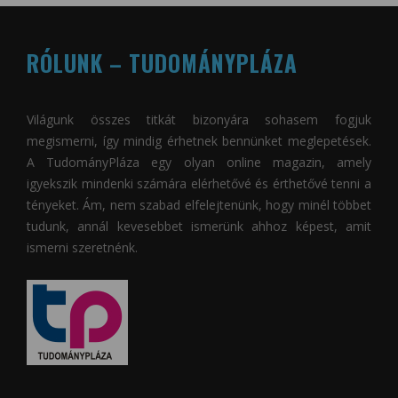
RÓLUNK – TUDOMÁNYPLÁZA
Világunk összes titkát bizonyára sohasem fogjuk
megismerni, így mindig érhetnek bennünket meglepetések.
A
TudományPláza
egy olyan online magazin, amely
igyekszik mindenki számára elérhetővé és érthetővé tenni a
tényeket. Ám, nem szabad elfelejtenünk, hogy minél többet
tudunk, annál kevesebbet ismerünk ahhoz képest, amit
ismerni szeretnénk.