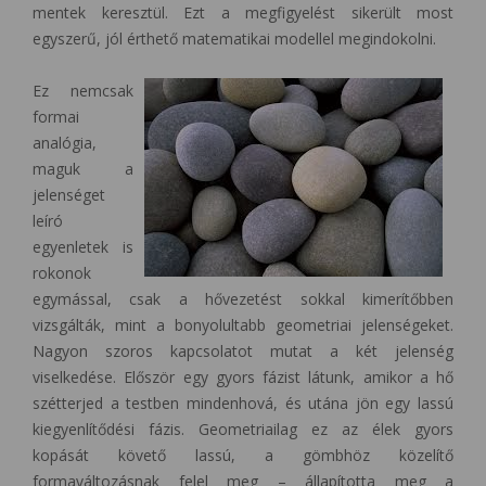
mentek keresztül. Ezt a megfigyelést sikerült most
egyszerű, jól érthető matematikai modellel megindokolni.
Ez nemcsak
formai
analógia,
maguk a
jelenséget
leíró
egyenletek is
rokonok
egymással, csak a hővezetést sokkal kimerítőbben
vizsgálták, mint a bonyolultabb geometriai jelenségeket.
Nagyon szoros kapcsolatot mutat a két jelenség
viselkedése. Először egy gyors fázist látunk, amikor a hő
szétterjed a testben mindenhová, és utána jön egy lassú
kiegyenlítődési fázis. Geometriailag ez az élek gyors
kopását követő lassú, a gömbhöz közelítő
formaváltozásnak felel meg – állapította meg a