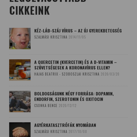
CIKKEINK
KÉZ-LÁB-SZÁJ VÍRUS – AZ ÚJ GYEREKBETEGSÉG
SZALMÁSI KRISZTINA
2014/11/05
A QUERCETIN (KVERCETIN) ÉS A D-VITAMIN –
SZÖVETSÉGESEK A KORONAVÍRUS ELLEN?
HAJAS BEATRIX - SZOBOSZLAI KRISZTINA
2020/03/20
BOLDOGSÁGUNK NÉGY FORRÁSA: DOPAMIN,
ENDORFIN, SZEROTONIN ÉS OXITOCIN
CSONKA BENCE
2020/12/12
AGYÉRKATASZTRÓFÁK NYOMÁBAN
SZALMÁSI KRISZTINA
2017/10/08