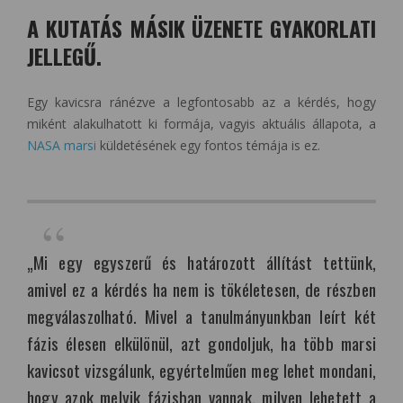
A KUTATÁS MÁSIK ÜZENETE GYAKORLATI
JELLEGŰ.
Egy kavicsra ránézve a legfontosabb az a kérdés, hogy
miként alakulhatott ki formája, vagyis aktuális állapota, a
NASA marsi
küldetésének egy fontos témája is ez.
„Mi egy egyszerű és határozott állítást tettünk,
amivel ez a kérdés ha nem is tökéletesen, de részben
megválaszolható. Mivel a tanulmányunkban leírt két
fázis élesen elkülönül, azt gondoljuk, ha több marsi
kavicsot vizsgálunk, egyértelműen meg lehet mondani,
hogy azok melyik fázisban vannak, milyen lehetett a