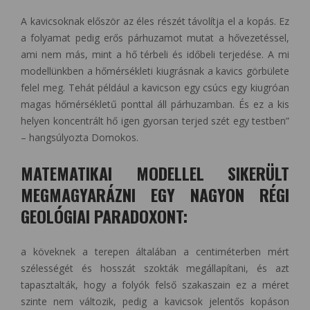
A kavicsoknak először az éles részét távolítja el a kopás. Ez
a folyamat pedig erős párhuzamot mutat a hővezetéssel,
ami nem más, mint a hő térbeli és időbeli terjedése. A mi
modellünkben a hőmérsékleti kiugrásnak a kavics görbülete
felel meg. Tehát például a kavicson egy csúcs egy kiugróan
magas hőmérsékletű ponttal áll párhuzamban. És ez a kis
helyen koncentrált hő igen gyorsan terjed szét egy testben”
– hangsúlyozta Domokos.
MATEMATIKAI MODELLEL SIKERÜLT
MEGMAGYARÁZNI EGY NAGYON RÉGI
GEOLÓGIAI PARADOXONT:
a köveknek a terepen általában a centiméterben mért
szélességét és hosszát szokták megállapítani, és azt
tapasztalták, hogy a folyók felső szakaszain ez a méret
szinte nem változik, pedig a kavicsok jelentős kopáson