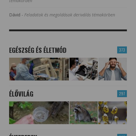
témakörben
Dávid
-
Feladatok és megoldások deriválás témakörben
EGÉSZSÉG ÉS ÉLETMÓD
373
ÉLŐVILÁG
297