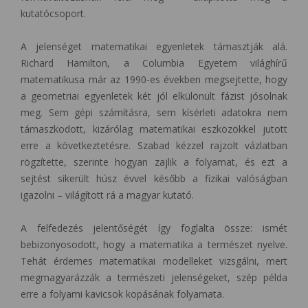
kutatócsoport.
A jelenséget matematikai egyenletek támasztják alá.
Richard Hamilton, a Columbia Egyetem világhírű
matematikusa már az 1990-es években megsejtette, hogy
a geometriai egyenletek két jól elkülönült fázist jósolnak
meg. Sem gépi számításra, sem kísérleti adatokra nem
támaszkodott, kizárólag matematikai eszközökkel jutott
erre a következtetésre. Szabad kézzel rajzolt vázlatban
rögzítette, szerinte hogyan zajlik a folyamat, és ezt a
sejtést sikerült húsz évvel később a fizikai valóságban
igazolni – világított rá a magyar kutató.
A felfedezés jelentőségét így foglalta össze: ismét
bebizonyosodott, hogy a matematika a természet nyelve.
Tehát érdemes matematikai modelleket vizsgálni, mert
megmagyarázzák a természeti jelenségeket, szép példa
erre a folyami kavicsok kopásának folyamata.