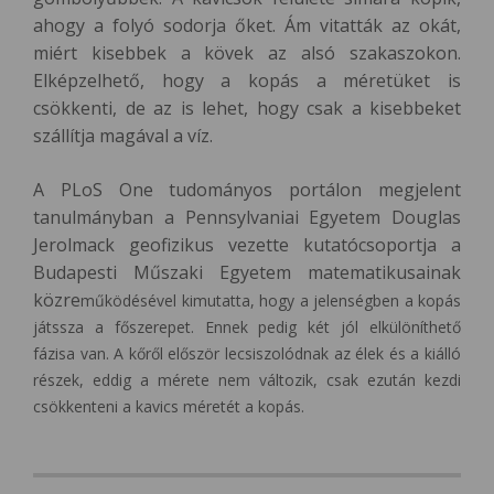
ahogy a folyó sodorja őket. Ám vitatták az okát,
miért kisebbek a kövek az alsó szakaszokon.
Elképzelhető, hogy a kopás a méretüket is
csökkenti, de az is lehet, hogy csak a kisebbeket
szállítja magával a víz.
A PLoS One tudományos portálon megjelent
tanulmányban a
Pennsylvaniai Egyetem Douglas
Jerolmack geofizikus vezette kutatócsoportja a
Budapesti Műszaki Egyetem matematikusainak
közre
működésével kimutatta, hogy a jelenségben a kopás
játssza a főszerepet. Ennek pedig két jól elkülöníthető
fázisa van. A kőről először lecsiszolódnak az élek és a kiálló
részek, eddig a mérete nem változik, csak ezután kezdi
csökkenteni a kavics méretét a kopás.