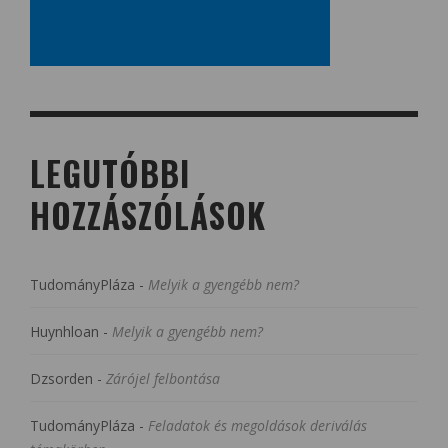
LEGUTÓBBI
HOZZÁSZÓLÁSOK
TudományPláza
-
Melyik a gyengébb nem?
Huynhloan
-
Melyik a gyengébb nem?
Dzsorden
-
Zárójel felbontása
TudományPláza
-
Feladatok és megoldások deriválás