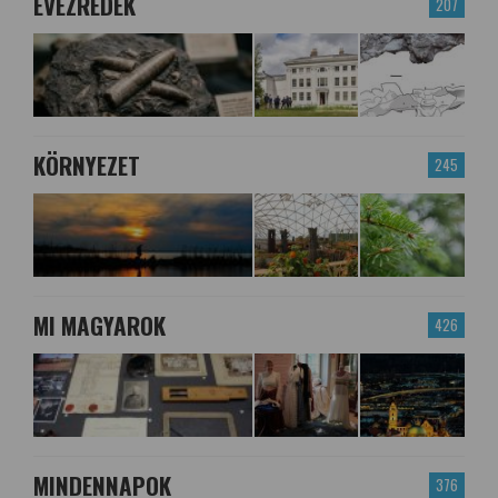
ÉVEZREDEK
207
KÖRNYEZET
245
MI MAGYAROK
426
MINDENNAPOK
376