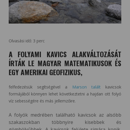
Olvasási idő:
3
perc
A FOLYAMI KAVICS ALAKVÁLTOZÁSÁT
ÍRTÁK LE MAGYAR MATEMATIKUSOK ÉS
EGY AMERIKAI GEOFIZIKUS,
felfedezésük segítségével a
Marson talált
kavicsok
formájából könnyen lehet következtetni a hajdan ott folyó
víz sebességére és más jellemzőire.
A folyók medrében található kavicsok az alsóbb
szakaszokban többnyire kisebbek és
gömbölyűbbek. A kavicsok felülete simára kopik,