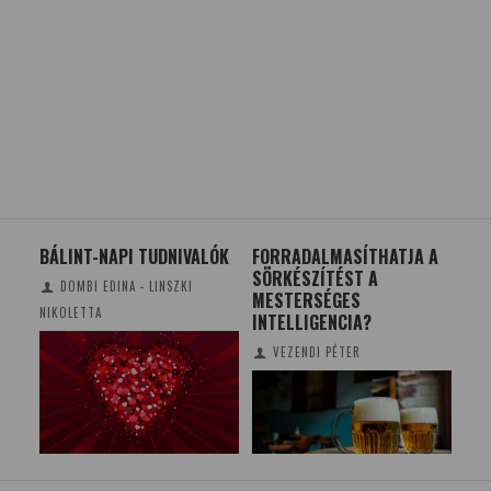
ÓK
FORRADALMASÍTHATJA A
DAVID RICE ATCHISON
A 
SÖRKÉSZÍTÉST A
EGYNAPOS ELNÖKSÉGE
FEL
MESTERSÉGES
ÉR
CSONKA BENCE
INTELLIGENCIA?
VEZENDI PÉTER