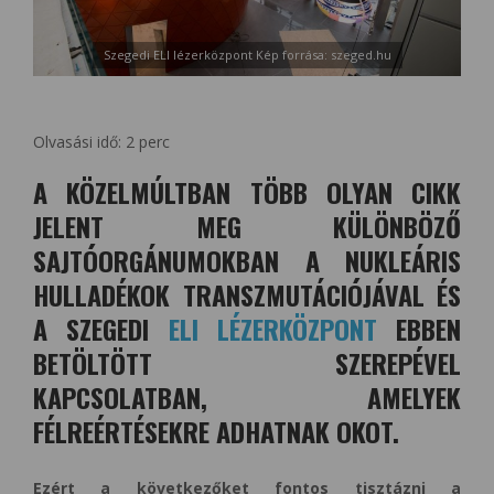
Szegedi ELI lézerközpont Kép forrása: szeged.hu
Olvasási idő:
2
perc
A KÖZELMÚLTBAN TÖBB OLYAN CIKK
JELENT MEG KÜLÖNBÖZŐ
SAJTÓORGÁNUMOKBAN A NUKLEÁRIS
HULLADÉKOK TRANSZMUTÁCIÓJÁVAL ÉS
A SZEGEDI
ELI LÉZERKÖZPONT
EBBEN
BETÖLTÖTT SZEREPÉVEL
KAPCSOLATBAN, AMELYEK
FÉLREÉRTÉSEKRE ADHATNAK OKOT.
Ezért a következőket fontos tisztázni a