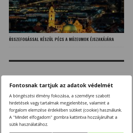
ÖSSZEFOGÁSSAL KÉSZÜL PÉCS A MÚZEUMOK ÉJSZAKÁJÁRA
NO COMMENT
Fontosnak tartjuk az adatok védelmét
A böngészési élmény fokozása, a személyre szabott
LEAVE A REPLY
hirdetések vagy tartalmak megjelenítése, valamint a
forgalom elemzése érdekében sütiket (cookie) használunk.
Az e-mail címet nem tesszük közzé.
A kötelező mezőket
*
A "Mindet elfogadom" gombra kattintva hozzájárulhat a
karakterrel jelöltük
sütik használatához.