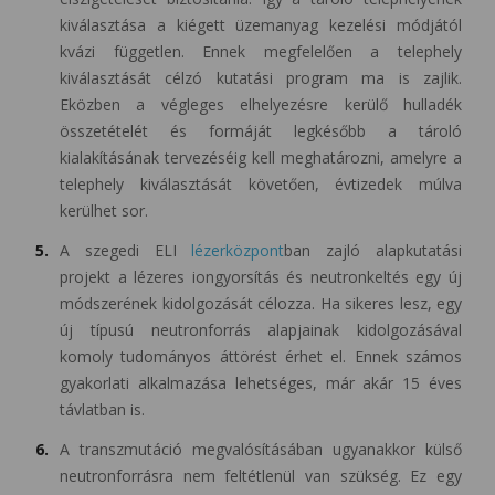
kiválasztása a kiégett üzemanyag kezelési módjától
kvázi független. Ennek megfelelően a telephely
kiválasztását célzó kutatási program ma is zajlik.
Eközben a végleges elhelyezésre kerülő hulladék
összetételét és formáját legkésőbb a tároló
kialakításának tervezéséig kell meghatározni, amelyre a
telephely kiválasztását követően, évtizedek múlva
kerülhet sor.
A szegedi ELI
lézerközpont
ban zajló alapkutatási
projekt a lézeres iongyorsítás és neutronkeltés egy új
módszerének kidolgozását célozza. Ha sikeres lesz, egy
új típusú neutronforrás alapjainak kidolgozásával
komoly tudományos áttörést érhet el. Ennek számos
gyakorlati alkalmazása lehetséges, már akár 15 éves
távlatban is.
A transzmutáció megvalósításában ugyanakkor külső
neutronforrásra nem feltétlenül van szükség. Ez egy