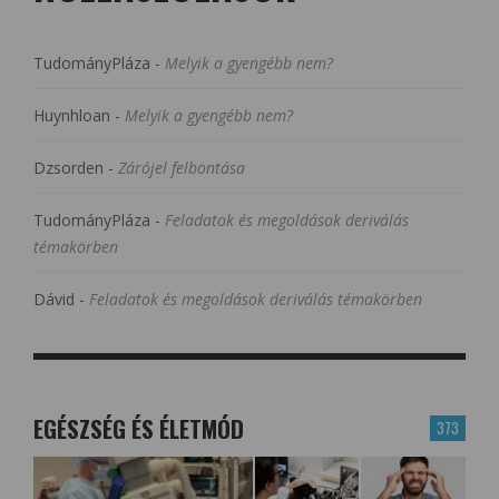
TudományPláza
-
Melyik a gyengébb nem?
Huynhloan
-
Melyik a gyengébb nem?
Dzsorden
-
Zárójel felbontása
TudományPláza
-
Feladatok és megoldások deriválás
témakörben
Dávid
-
Feladatok és megoldások deriválás témakörben
EGÉSZSÉG ÉS ÉLETMÓD
373