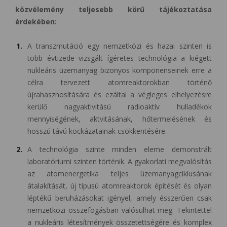
közvélemény teljesebb körű tájékoztatása
érdekében:
A transzmutáció egy nemzetközi és hazai szinten is
több évtizede vizsgált ígéretes technológia a kiégett
nukleáris üzemanyag bizonyos komponenseinek erre a
célra tervezett atomreaktorokban történő
újrahasznosítására és ezáltal a végleges elhelyezésre
kerülő nagyaktivitású radioaktív hulladékok
mennyiségének, aktvitásának, hőtermelésének és
hosszú távú kockázatainak csökkentésére.
A technológia szinte minden eleme demonstrált
laboratóriumi szinten történik. A gyakorlati megvalósítás
az atomenergetika teljes üzemanyagciklusának
átalakítását, új típusú atomreaktorok építését és olyan
léptékű beruházásokat igényel, amely ésszerűen csak
nemzetközi összefogásban valósulhat meg. Tekintettel
a nukleáris létesítmények összetettségére és komplex