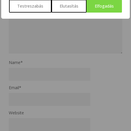
Testreszabás
Elutasítás
Elfogadás
Name
*
Email
*
Website