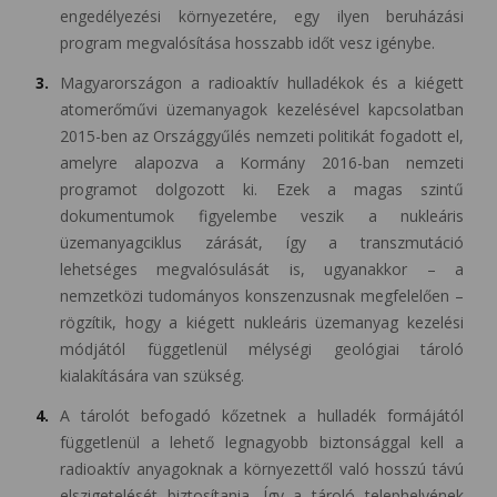
engedélyezési környezetére, egy ilyen beruházási
program megvalósítása hosszabb időt vesz igénybe.
Magyarországon a radioaktív hulladékok és a kiégett
atomerőművi üzemanyagok kezelésével kapcsolatban
2015-ben az Országgyűlés nemzeti politikát fogadott el,
amelyre alapozva a Kormány 2016-ban nemzeti
programot dolgozott ki. Ezek a magas szintű
dokumentumok figyelembe veszik a nukleáris
üzemanyagciklus zárását, így a transzmutáció
lehetséges megvalósulását is, ugyanakkor – a
nemzetközi tudományos konszenzusnak megfelelően –
rögzítik, hogy a kiégett nukleáris üzemanyag kezelési
módjától függetlenül mélységi geológiai tároló
kialakítására van szükség.
A tárolót befogadó kőzetnek a hulladék formájától
függetlenül a lehető legnagyobb biztonsággal kell a
radioaktív anyagoknak a környezettől való hosszú távú
elszigetelését biztosítania. Így a tároló telephelyének