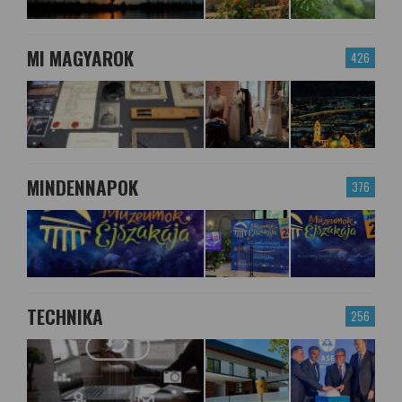
MI MAGYAROK
426
MINDENNAPOK
376
TECHNIKA
256