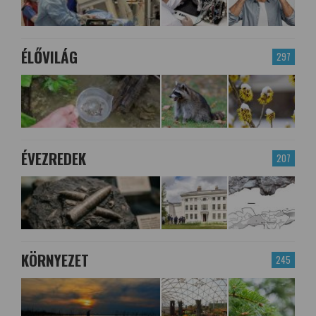
ÉLŐVILÁG
297
ÉVEZREDEK
207
KÖRNYEZET
245