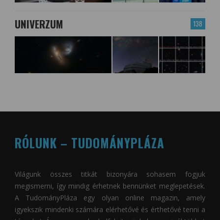
UNIVERZUM
138
RÓLUNK – TUDOMÁNYPLÁZA
Világunk összes titkát bizonyára sohasem fogjuk
megismerni, így mindig érhetnek bennünket meglepetések.
A
TudományPláza
egy olyan online magazin, amely
igyekszik mindenki számára elérhetővé és érthetővé tenni a