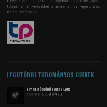
tényeket. Ám, nem szabad elfelejtenünk, hogy minél többet
tudunk, annál kevesebbet ismerünk ahhoz képest, amit
ismerni szeretnénk.
LEGUTÓBBI TUDOMÁNYOS CIKKEK
EGY REJTŐZKÖDŐ FEKETE LYUK
TUDOMÁNYPLÁZA
2026/07/27