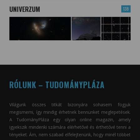
UNIVERZUM
138
RÓLUNK – TUDOMÁNYPLÁZA
Világunk összes titkát bizonyára sohasem fogjuk
megismerni, így mindig érhetnek bennünket meglepetések.
A
TudományPláza
egy olyan online magazin, amely
igyekszik mindenki számára elérhetővé és érthetővé tenni a
tényeket. Ám, nem szabad elfelejtenünk, hogy minél többet