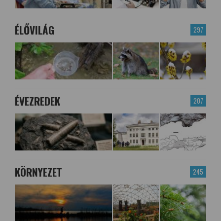
ÉLŐVILÁG
297
ÉVEZREDEK
207
KÖRNYEZET
245