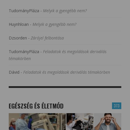
TudományPláza
-
Melyik a gyengébb nem?
Huynhloan
-
Melyik a gyengébb nem?
Dzsorden
-
Zárójel felbontása
TudományPláza
-
Feladatok és megoldások deriválás
témakörben
Dávid
-
Feladatok és megoldások deriválás témakörben
EGÉSZSÉG ÉS ÉLETMÓD
373