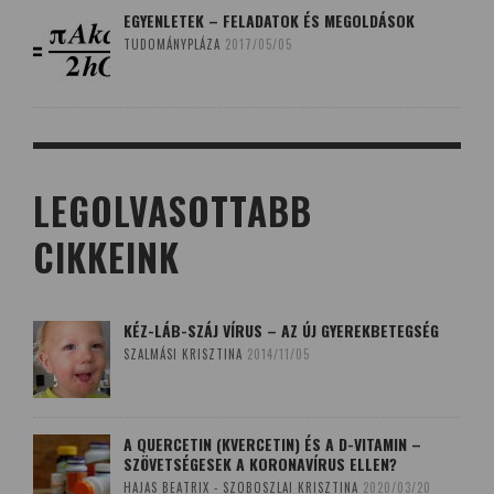
EGYENLETEK – FELADATOK ÉS MEGOLDÁSOK
TUDOMÁNYPLÁZA
2017/05/05
LEGOLVASOTTABB
CIKKEINK
KÉZ-LÁB-SZÁJ VÍRUS – AZ ÚJ GYEREKBETEGSÉG
SZALMÁSI KRISZTINA
2014/11/05
A QUERCETIN (KVERCETIN) ÉS A D-VITAMIN –
SZÖVETSÉGESEK A KORONAVÍRUS ELLEN?
HAJAS BEATRIX - SZOBOSZLAI KRISZTINA
2020/03/20