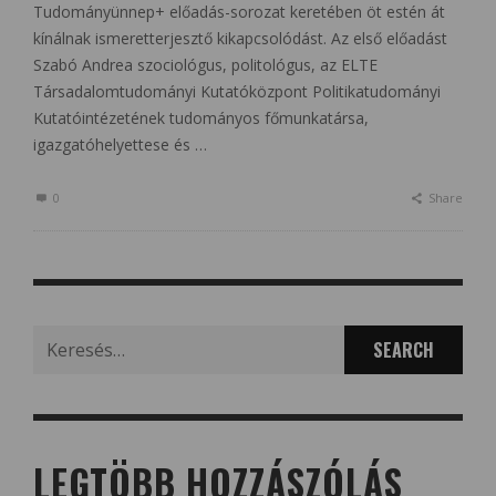
Tudományünnep+ előadás-sorozat keretében öt estén át
kínálnak ismeretterjesztő kikapcsolódást. Az első előadást
Szabó Andrea szociológus, politológus, az ELTE
Társadalomtudományi Kutatóközpont Politikatudományi
Kutatóintézetének tudományos főmunkatársa,
igazgatóhelyettese és …
0
Share
Search
for:
LEGTÖBB HOZZÁSZÓLÁS