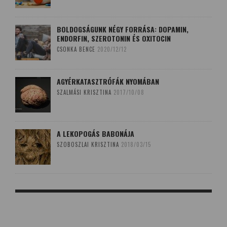
BOLDOGSÁGUNK NÉGY FORRÁSA: DOPAMIN,
ENDORFIN, SZEROTONIN ÉS OXITOCIN
CSONKA BENCE
2020/12/12
AGYÉRKATASZTRÓFÁK NYOMÁBAN
SZALMÁSI KRISZTINA
2017/10/08
A LEKOPOGÁS BABONÁJA
SZOBOSZLAI KRISZTINA
2018/03/15