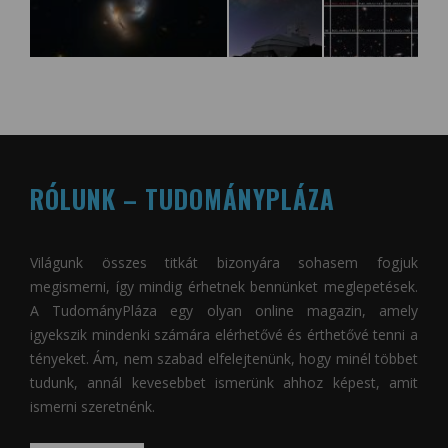
RÓLUNK – TUDOMÁNYPLÁZA
Világunk összes titkát bizonyára sohasem fogjuk
megismerni, így mindig érhetnek bennünket meglepetések.
A
TudományPláza
egy olyan online magazin, amely
igyekszik mindenki számára elérhetővé és érthetővé tenni a
tényeket. Ám, nem szabad elfelejtenünk, hogy minél többet
tudunk, annál kevesebbet ismerünk ahhoz képest, amit
ismerni szeretnénk.