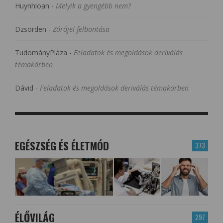
Huynhloan
-
Melyik a gyengébb nem?
Dzsorden
-
Zárójel felbontása
TudományPláza
-
Feladatok és megoldások deriválás
témakörben
Dávid
-
Feladatok és megoldások deriválás témakörben
EGÉSZSÉG ÉS ÉLETMÓD
373
ÉLŐVILÁG
297