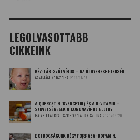
LEGOLVASOTTABB
CIKKEINK
KÉZ-LÁB-SZÁJ VÍRUS – AZ ÚJ GYEREKBETEGSÉG
SZALMÁSI KRISZTINA
2014/11/05
A QUERCETIN (KVERCETIN) ÉS A D-VITAMIN –
SZÖVETSÉGESEK A KORONAVÍRUS ELLEN?
HAJAS BEATRIX - SZOBOSZLAI KRISZTINA
2020/03/20
BOLDOGSÁGUNK NÉGY FORRÁSA: DOPAMIN,