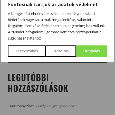
Fontosnak tartjuk az adatok védelmét
A böngészési élmény fokozása, a személyre szabott
hirdetések vagy tartalmak megjelenítése, valamint a
forgalom elemzése érdekében sütiket (cookie) használunk.
A "Mindet elfogadom" gombra kattintva hozzájárulhat a
sütik használatához.
Testreszabás
Elutasítás
Elfogadás
LEGUTÓBBI
HOZZÁSZÓLÁSOK
TudományPláza
-
Melyik a gyengébb nem?