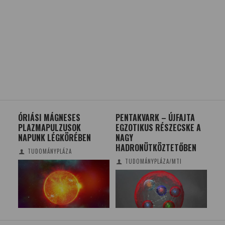
TEK
ÓRIÁSI MÁGNESES
PENTAKVARK – ÚJFAJTA
EG
PLAZMAPULZUSOK
EGZOTIKUS RÉSZECSKE A
TA
NAPUNK LÉGKÖRÉBEN
NAGY
UT
HADRONÜTKÖZTETŐBEN
TUDOMÁNYPLÁZA
TUDOMÁNYPLÁZA/MTI