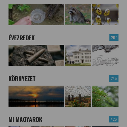
ÉVEZREDEK
207
KÖRNYEZET
245
MI MAGYAROK
426