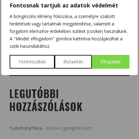
Fontosnak tartjuk az adatok védelmét
A böngészési élmény fokozása, a személyre szabott
hirdetések vagy tartalmak megjelenítése, valamint a
forgalom elemzése érdekében sütiket (cookie) használunk.
A "Mindet elfogadom" gombra kattintva hozzájárulhat a
sütik használatához.
Testreszabás
Elutasítás
Elfogadás
LEGUTÓBBI
HOZZÁSZÓLÁSOK
TudományPláza
-
Melyik a gyengébb nem?