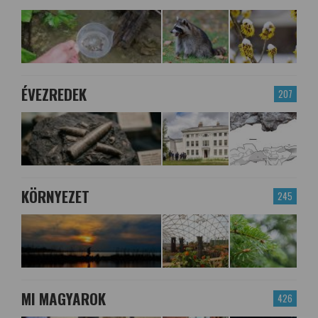
ÉVEZREDEK
207
KÖRNYEZET
245
MI MAGYAROK
426