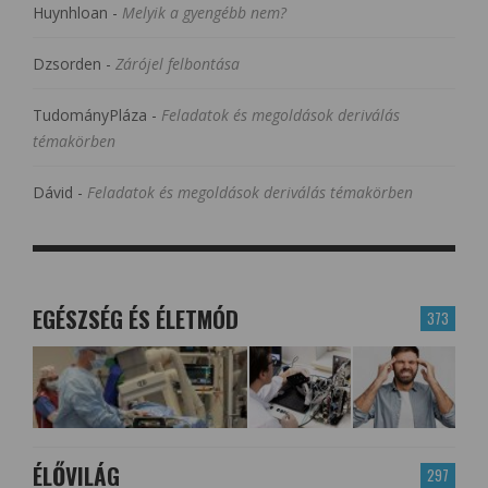
Huynhloan
-
Melyik a gyengébb nem?
Dzsorden
-
Zárójel felbontása
TudományPláza
-
Feladatok és megoldások deriválás
témakörben
Dávid
-
Feladatok és megoldások deriválás témakörben
EGÉSZSÉG ÉS ÉLETMÓD
373
ÉLŐVILÁG
297