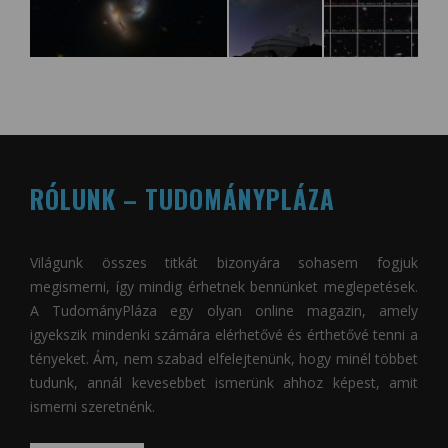
RÓLUNK – TUDOMÁNYPLÁZA
Világunk összes titkát bizonyára sohasem fogjuk
megismerni, így mindig érhetnek bennünket meglepetések.
A
TudományPláza
egy olyan online magazin, amely
igyekszik mindenki számára elérhetővé és érthetővé tenni a
tényeket. Ám, nem szabad elfelejtenünk, hogy minél többet
tudunk, annál kevesebbet ismerünk ahhoz képest, amit
ismerni szeretnénk.