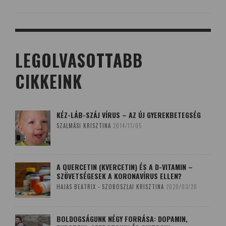
LEGOLVASOTTABB
CIKKEINK
KÉZ-LÁB-SZÁJ VÍRUS – AZ ÚJ GYEREKBETEGSÉG
SZALMÁSI KRISZTINA
2014/11/05
A QUERCETIN (KVERCETIN) ÉS A D-VITAMIN –
SZÖVETSÉGESEK A KORONAVÍRUS ELLEN?
HAJAS BEATRIX - SZOBOSZLAI KRISZTINA
2020/03/20
BOLDOGSÁGUNK NÉGY FORRÁSA: DOPAMIN,