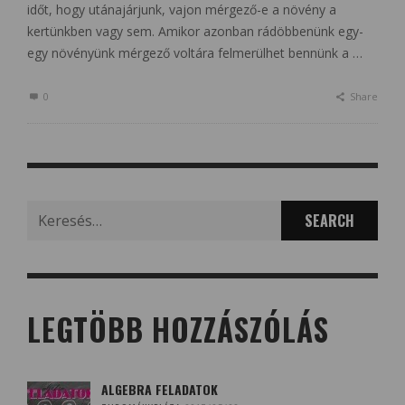
időt, hogy utánajárjunk, vajon mérgező-e a növény a
kertünkben vagy sem. Amikor azonban rádöbbenünk egy-
egy növényünk mérgező voltára felmerülhet bennünk a …
0
Share
Search
for:
LEGTÖBB HOZZÁSZÓLÁS
ALGEBRA FELADATOK