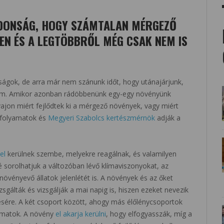
JDONSÁG, HOGY SZÁMTALAN MÉRGEZŐ
EN ÉS A LEGTÖBBRŐL MÉG CSAK NEM IS
ágok, de arra már nem szánunk időt, hogy utánajárjunk,
em. Amikor azonban rádöbbenünk egy-egy növényünk
ajon miért fejlődtek ki a mérgező növények, vagy miért
s folyamatok és
Megyeri Szabolcs kertészmérnök
adják a
el
kerülnek szembe, melyekre reagálnak, és valamilyen
 sorolhatjuk a változóban lévő klímaviszonyokat, az
növényevő állatok jelenlétét is. A növények és az őket
zsgálták és vizsgálják a mai napig is, hiszen ezeket nevezik
ére. A két csoport között, ahogy más élőlénycsoportok
lyamatok. A növény
el akarja kerülni
, hogy elfogyasszák, míg a