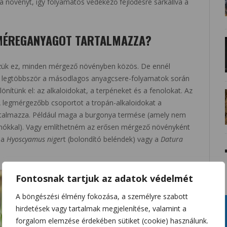
a növényt, így folyamatos védekező fejlődésre sarkallva a
 MÉREGANYAGOT TARTALMAZZA?
zük ez, minden mérgező növényben közös. De ennél
t legtöbbször a másodlagos anyagcsere-folyamatok során
lönítünk el: az alkaloidokat, a terpéneket és a fenolokat. Az
 A legmérgezőbb csoportot a tropán-alkaloidokat a
artalmazza. Például maga a burgonya termése (amely nem
gumókkal). Vagy említhetném az erősen mérgező növényként
 a
Hyoscyamus niger
t (bolondító beléndek) vagy a
Datura
Fontosnak tartjuk az adatok védelmét
A böngészési élmény fokozása, a személyre szabott
hirdetések vagy tartalmak megjelenítése, valamint a
forgalom elemzése érdekében sütiket (cookie) használunk.