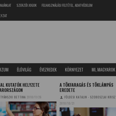
AAJÁNLAT
SZERZŐI JOGOK
FELHASZNÁLÁSI FELTÉTEL, ADATVÉDELEM
LYZAT
ERZUM
ÉLŐVILÁG
ÉVEZREDEK
KÖRNYEZET
MI, MAGYAROK
KFARAGÁS ÉS TÖKLÁMPÁS
DUNA KOLLÉGIUM OKTATÁSI HÁ
ETE
TUDOMÁNYPLÁZA
2014/01/18
DESI KATALIN - SZOBOSZLAI KRISZTINA
0/31