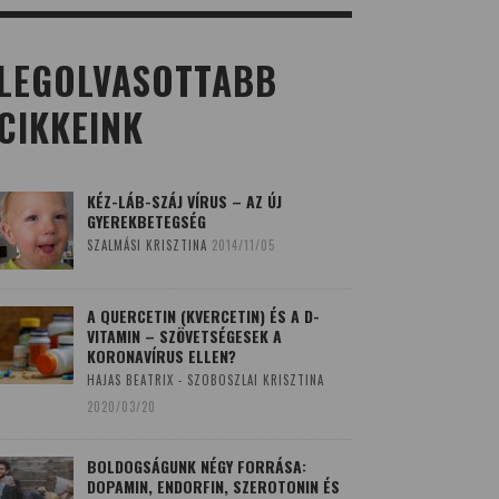
LEGOLVASOTTABB
CIKKEINK
KÉZ-LÁB-SZÁJ VÍRUS – AZ ÚJ
GYEREKBETEGSÉG
SZALMÁSI KRISZTINA
2014/11/05
A QUERCETIN (KVERCETIN) ÉS A D-
VITAMIN – SZÖVETSÉGESEK A
KORONAVÍRUS ELLEN?
HAJAS BEATRIX - SZOBOSZLAI KRISZTINA
2020/03/20
BOLDOGSÁGUNK NÉGY FORRÁSA:
DOPAMIN, ENDORFIN, SZEROTONIN ÉS