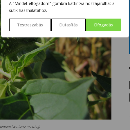
A "Mindet elfogadom" gombra kattintva hozzájárulhat a
sütik használatához.
Testreszabás
Elutasítás
Elfogadás
monium
(csattanó maszlag)