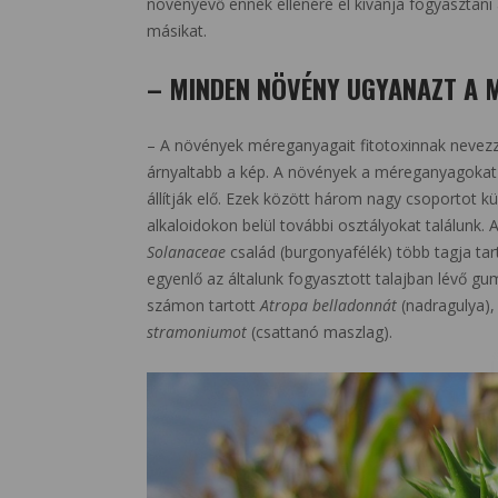
növényevő ennek ellenére el kívánja fogyasztani 
másikat.
– MINDEN NÖVÉNY UGYANAZT A
– A növények méreganyagait fitotoxinnak nevez
árnyaltabb a kép. A növények a méreganyagoka
állítják elő. Ezek között három nagy csoportot kü
alkaloidokon belül további osztályokat találunk.
Solanaceae
család (burgonyafélék) több tagja t
egyenlő az általunk fogyasztott talajban lévő 
számon tartott
Atropa belladonnát
(nadragulya),
stramoniumot
(csattanó maszlag).