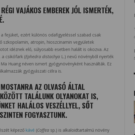
 RÉGI VAJÁKOS EMBEREK JÓL ISMERTÉK,
É.
 a fejüket, ezért különös odafigyeléssel szabad csak
évő szkopolamin, atropin, hioszcinamin vegyületek
potot idéznek elő, súlyosabb esetben halált is okozva. Az
 a csikófark (
Ephedra distachya
L.) nevű növényből nyerték
ol Ma Huang néven ismert gyógynövényként használták. Ez
lkalmazzák gyógyászati célra is.
 MOSTANRA AZ OLVASÓ ÁLTAL
KÖZÖTT TALÁLUNK OLYANOKAT IS,
NKET HALÁLOS VESZÉLLYEL, SŐT
 SZINTEN FOGYASZTUNK.
részét képező
kávé
(
Coffea
sp.) is alkaloidtartalmú növény