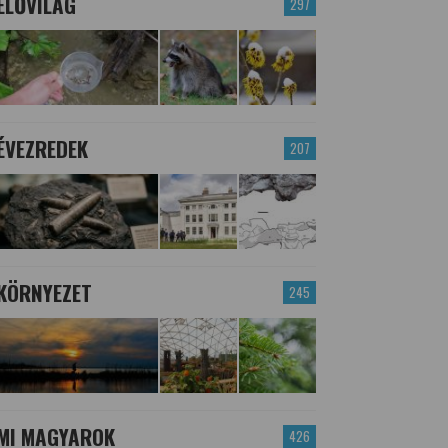
ÉLŐVILÁG
297
ÉVEZREDEK
207
KÖRNYEZET
245
MI MAGYAROK
426