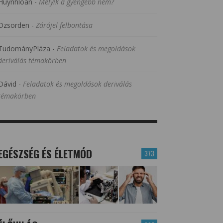
Huynhloan
-
Melyik a gyengébb nem?
Dzsorden
-
Zárójel felbontása
TudományPláza
-
Feladatok és megoldások
deriválás témakörben
Dávid
-
Feladatok és megoldások deriválás
témakörben
EGÉSZSÉG ÉS ÉLETMÓD
373