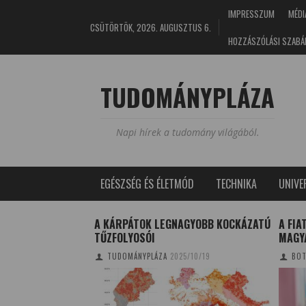
IMPRESSZUM
MÉDI
CSÜTÖRTÖK, 2026. AUGUSZTUS 6.
HOZZÁSZÓLÁSI SZABÁ
TUDOMÁNYPLÁZA
Napi hírek a tudomány világából.
EGÉSZSÉG ÉS ÉLETMÓD
TECHNIKA
UNIV
AGYOBB KOCKÁZATÚ
A FIATAL KUTATÓK HELYZETE
A TÖ
MAGYARORSZÁGON
ERED
5/10/19
BOTTYÁNSZKI BETTINA
2018/11/26
FÖL
2018/1