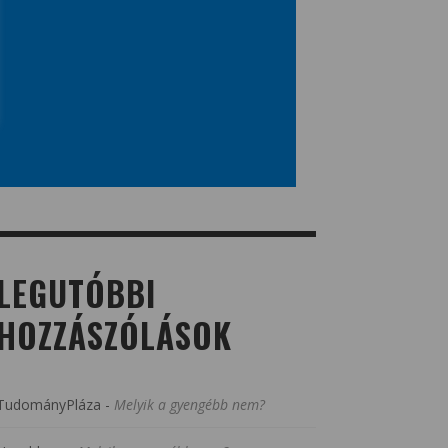
LEGUTÓBBI
HOZZÁSZÓLÁSOK
TudományPláza
-
Melyik a gyengébb nem?