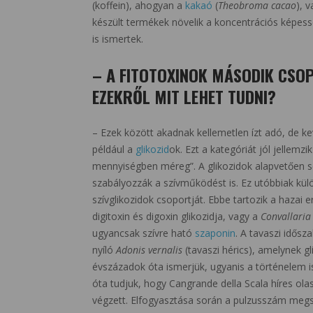
(koffein), ahogyan a
kakaó
(
Theobroma cacao
), v
készült termékek növelik a koncentrációs képess
is ismertek.
– A FITOTOXINOK MÁSODIK CSOP
EZEKRŐL MIT LEHET TUDNI?
– Ezek között akadnak kellemetlen ízt adó, de ke
például a
glikozid
ok. Ezt a kategóriát jól jellemz
mennyiségben méreg”. A glikozidok alapvetően se
szabályozzák a szívműködést is. Ez utóbbiak kül
szívglikozidok csoportját. Ebbe tartozik a hazai 
digitoxin és digoxin glikozidja, vagy a
Convallaria
ugyancsak szívre ható
szaponin
. A tavaszi idősz
nyíló
Adonis vernalis
(tavaszi hérics), amelynek g
évszázadok óta ismerjük, ugyanis a történelem 
óta tudjuk, hogy Cangrande della Scala híres ola
végzett. Elfogyasztása során a pulzusszám megs