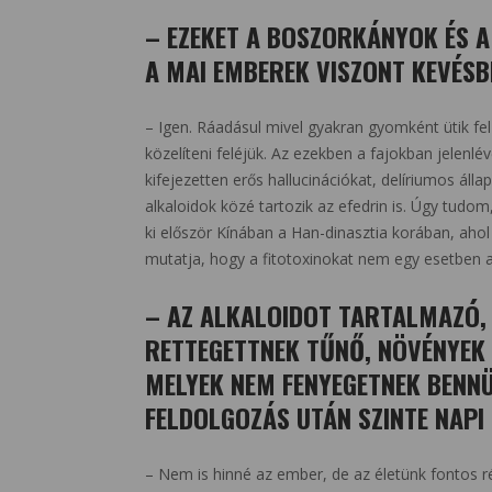
– EZEKET A BOSZORKÁNYOK ÉS A
A MAI EMBEREK VISZONT KEVÉSB
– Igen. Ráadásul mivel gyakran gyomként ütik fel
közelíteni feléjük. Az ezekben a fajokban jelenl
kifejezetten erős hallucinációkat, delíriumos álla
alkaloidok közé tartozik az efedrin is. Úgy tudom,
ki először Kínában a Han-dinasztia korában, ah
mutatja, hogy a fitotoxinokat nem egy esetben a
– AZ ALKALOIDOT TARTALMAZÓ,
RETTEGETTNEK TŰNŐ, NÖVÉNYEK 
MELYEK NEM FENYEGETNEK BENNÜ
FELDOLGOZÁS UTÁN SZINTE NAPI
– Nem is hinné az ember, de az életünk fontos 