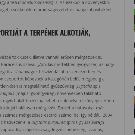
agy a tea (
Camellia sinensis
) is. Az ezekből a növényekből
éget, csökkentik a fáradtságérzetet és hangulatjavítóként
ORTJÁT A TERPÉNEK ALKOTJÁK,
vésbé toxikusak, illetve vannak erősen mérgezőek is,
ik Paracelsus szavai: „Ami kis mértékben gyógyszer, az nagy
gítik a tápanyagok felszívódását a szervezetben és
ön csoportot képeznek a kategórián belül, mégpedig a
erdeinkben is megtalálható gyűszűvirág (
Digitalis
sp.)
 majalis
(májusi gyöngyvirág) növényekben található
ak egyik halált hozó faja lehet a sok helyen szőnyegszerűen
likozidjai halálosan mérgezők. Ezeket a hatásokat már
is számos mérgezéses esetről számol be, így például 2004
sz hadvezérrel a
Digitalis purpurea
(piros gyűszűvirág)
zaporodik, szájszárazság, légzési nehézség, izzadás,