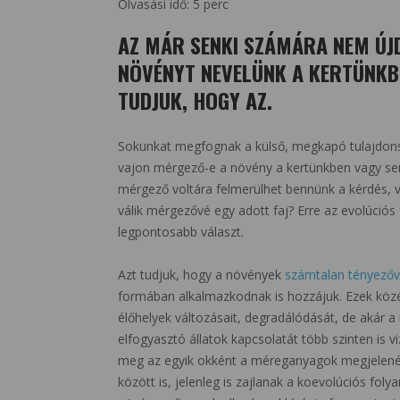
Olvasási idő:
5
perc
AZ MÁR SENKI SZÁMÁRA NEM Ú
NÖVÉNYT NEVELÜNK A KERTÜNKB
TUDJUK, HOGY AZ.
Sokunkat megfognak a külső, megkapó tulajdons
vajon mérgező-e a növény a kertünkben vagy s
mérgező voltára felmerülhet bennünk a kérdés, v
válik mérgezővé egy adott faj? Erre az evolúció
legpontosabb választ.
Azt tudjuk, hogy a növények
számtalan tényezőv
formában alkalmazkodnak is hozzájuk. Ezek közé
élőhelyek változásait, degradálódását, de akár a 
elfogyasztó állatok kapcsolatát több szinten is vi
meg az egyik okként a méreganyagok megjelenés
között is, jelenleg is zajlanak a koevolúciós fo