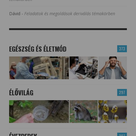
Dávid
-
Feladatok és megoldások deriválás témakörben
EGÉSZSÉG ÉS ÉLETMÓD
373
ÉLŐVILÁG
297
207