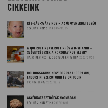
CIKKEINK
KÉZ-LÁB-SZÁJ VÍRUS – AZ ÚJ GYEREKBETEGSÉG
SZALMÁSI KRISZTINA
2014/11/05
A QUERCETIN (KVERCETIN) ÉS A D-VITAMIN –
SZÖVETSÉGESEK A KORONAVÍRUS ELLEN?
HAJAS BEATRIX - SZOBOSZLAI KRISZTINA
2020/03/20
BOLDOGSÁGUNK NÉGY FORRÁSA: DOPAMIN,
ENDORFIN, SZEROTONIN ÉS OXITOCIN
CSONKA BENCE
2020/12/12
AGYÉRKATASZTRÓFÁK NYOMÁBAN
SZALMÁSI KRISZTINA
2017/10/08