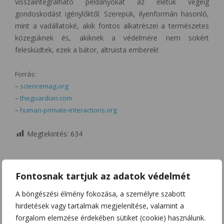
visszaintegrálható példányokat az életük végéig
gondoskodást igénylőktől. Szerepük, ilyenformán hasonló,
mint a vadállatoké, akik fontos alkatrészei a természetes
közegüknek és, akiknek a védelmére nem sokért
felesküdtek, ezek a bátor, altruista emberek!
Forrás:
–
sciencemag.org
–
theguardian.com
–
human-primate-interactions.org
Megtekintés:
634
Fontosnak tartjuk az adatok védelmét
A böngészési élmény fokozása, a személyre szabott
hirdetések vagy tartalmak megjelenítése, valamint a
forgalom elemzése érdekében sütiket (cookie) használunk.