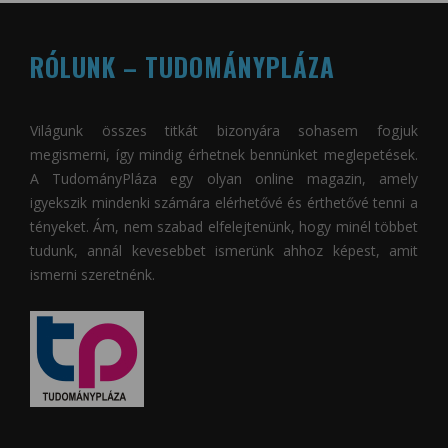
RÓLUNK – TUDOMÁNYPLÁZA
Világunk összes titkát bizonyára sohasem fogjuk
megismerni, így mindig érhetnek bennünket meglepetések.
A
TudományPláza
egy olyan online magazin, amely
igyekszik mindenki számára elérhetővé és érthetővé tenni a
tényeket. Ám, nem szabad elfelejtenünk, hogy minél többet
tudunk, annál kevesebbet ismerünk ahhoz képest, amit
ismerni szeretnénk.