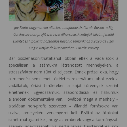
Joe Exotic nagymacska állatkert tulajdonos és Carole Baskin, a Big
Cat Rescue non-profit szervezet élharcosa. A kettejük között feszülő
ellentét és hipokrita hozzáállás hasonló témánkhoz a 2020-as Tiger
King c. Netflix dokusorozatban. Forrás: Variety
Bár összehasonlíthatatlanul jobban éltek a vadállatok a
speciálisan a számukra létrehozott menhelyeken, a
stresszfaktor nem tűnt el teljesen. Ennek prózai oka, hogy
a menedék sem lehet tökéletes rezervátum, ahol ezek a
vadállatok, óriási területeken a saját törvényeik szerint
élhetnének. Egyedszámuk, szaporodásuk és fizikumuk
állandóan dokumentálva van. Továbbá maga a menhely –
általában non-profit szervezet – állandó forrásokra van
utalva, amelyekért versenyezni kell. Ezáltal az állatokat
ismét mutogatni kell, hogy az emberek vagy a kormányzati
szervek adakozzanak. Ez pedig lelkes turistákkal és sok