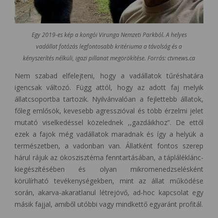
Egy 2019-es kép a kongói Virunga Nemzeti Parkból. A helyes
vadállat fotózás legfontosabb kritériuma a távolság és a
kényszerítés nélküli, igazi pillanat megörökítése. Forrás: ctvnews.ca
Nem szabad elfelejteni, hogy a vadállatok tűréshatára
igencsak változó. Függ attól, hogy az adott faj melyik
állatcsoportba tartozik. Nyilvánvalóan a fejlettebb állatok,
főleg emlősök, kevesebb agresszióval és több érzelmi jelet
mutató viselkedéssel közelednek ,,gazdáikhoz”. De ettől
ezek a fajok még vadállatok maradnak és így a helyük a
természetben, a vadonban van. Állatként fontos szerep
hárul rájuk az ökoszisztéma fenntartásában, a tápláléklánc-
kiegészítésében és olyan mikromenedzselésként
körülírható tevékenységekben, mint az állat működése
során, akarva-akaratlanul létrejövő, ad-hoc kapcsolat egy
másik fajjal, amiből utóbbi vagy mindkettő egyaránt profitál.