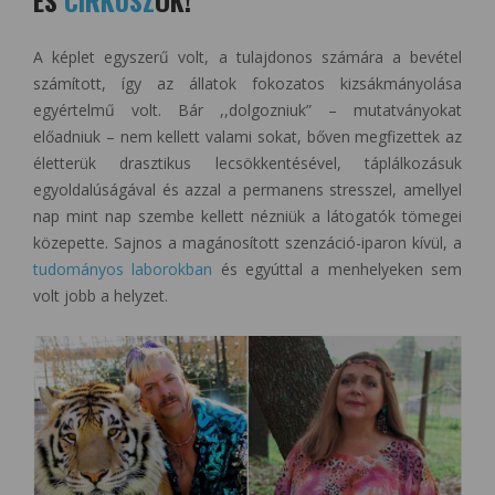
A képlet egyszerű volt, a tulajdonos számára a bevétel
számított, így az állatok fokozatos kizsákmányolása
egyértelmű volt. Bár ,,dolgozniuk” – mutatványokat
előadniuk – nem kellett valami sokat, bőven megfizettek az
életterük drasztikus lecsökkentésével, táplálkozásuk
egyoldalúságával és azzal a permanens stresszel, amellyel
nap mint nap szembe kellett nézniük a látogatók tömegei
közepette. Sajnos a magánosított szenzáció-iparon kívül, a
tudományos laborokban
és egyúttal a menhelyeken sem
volt jobb a helyzet.