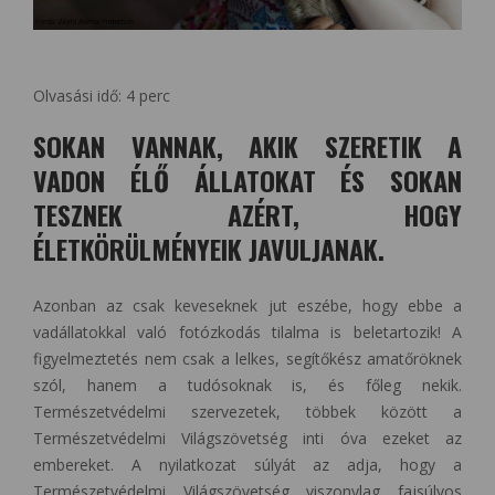
Olvasási idő:
4
perc
SOKAN VANNAK, AKIK SZERETIK A
VADON ÉLŐ ÁLLATOKAT ÉS SOKAN
TESZNEK AZÉRT, HOGY
ÉLETKÖRÜLMÉNYEIK JAVULJANAK.
Azonban az csak keveseknek jut eszébe, hogy ebbe a
vadállatokkal való fotózkodás tilalma is beletartozik! A
figyelmeztetés nem csak a lelkes, segítőkész amatőröknek
szól, hanem a tudósoknak is, és főleg nekik.
Természetvédelmi szervezetek, többek között a
Természetvédelmi Világszövetség inti óva ezeket az
embereket. A nyilatkozat súlyát az adja, hogy a
Természetvédelmi Világszövetség viszonylag fajsúlyos