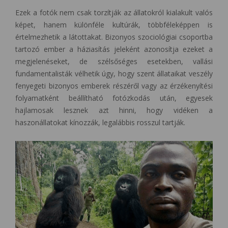
Ezek a fotók nem csak torzítják az állatokról kialakult valós
képet, hanem különféle kultúrák, többféleképpen is
értelmezhetik a látottakat. Bizonyos szociológiai csoportba
tartozó ember a háziasítás jeleként azonosítja ezeket a
megjelenéseket, de szélsőséges esetekben, vallási
fundamentalisták vélhetik úgy, hogy szent állataikat veszély
fenyegeti bizonyos emberek részéről vagy az érzékenyítési
folyamatként beállítható fotózkodás után, egyesek
hajlamosak lesznek azt hinni, hogy vidéken a
haszonállatokat kínozzák, legalábbis rosszul tartják.