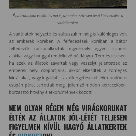
Évszázadokkal ezelőtt és ma is, az ember szívesen teszi közszemlére a
vadállatokat.
A vadállatok helyzete és státuszuk mindig is különleges volt
az emberek körében. A felfedezések korában a bátor
felfedezők rácsodálkoztak egynémely egyedi színnel,
alakkal vagy hanggal rendelkező példányra. Természetesen,
ha ezek az állatok zavarták vagy veszélyt jelentettek az
emberek helyi csoportjaira, akkor elkezdték a tömeges
kiirtásukat, vagy legalábbis az elkergetésüket. Hírmondónak
csupán párat tartottak meg, jellemző módon ketrecekben,
borzasztó hitvány életkörülmények között.
NEM OLYAN RÉGEN MÉG VIRÁGKORUKAT
ÉLTÉK AZ ÁLLATOK JÓL-LÉTÉT TELJESEN
FIGYELMEN KÍVÜL HAGYÓ ÁLLATKERTEK
ÉS
CIRKUSZ
OK!