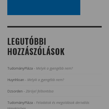
LEGUTÓBBI
HOZZÁSZÓLÁSOK
TudományPláza
-
Melyik a gyengébb nem?
Huynhloan
-
Melyik a gyengébb nem?
Dzsorden
-
Zárójel felbontása
TudományPláza
-
Feladatok és megoldások deriválás
témakörben