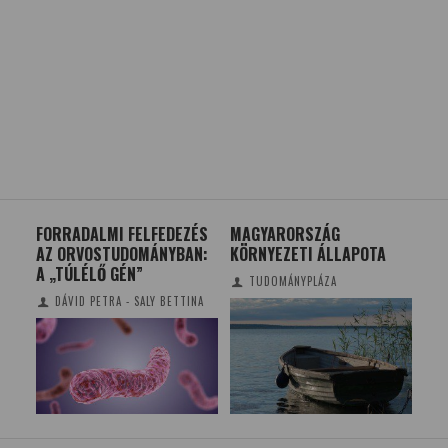
AI
FORRADALMI FELFEDEZÉS
MAGYARORSZÁG
TE
IK
AZ ORVOSTUDOMÁNYBAN:
KÖRNYEZETI ÁLLAPOTA
BO
A „TÚLÉLŐ GÉN”
ER
TUDOMÁNYPLÁZA
KE
DÁVID PETRA - SALY BETTINA