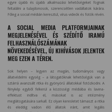
egyre újabb és újabb alkalmazási lehetőségeket fognak
feltalálni a tulajdonosok, szerencsétlen vadállatok kárára.
Főleg a social médián keresztül, vírus-videók és fotók révén.
A SOCIAL MEDIA PLATFORMJAINAK
MEGJELENÉSÉVEL ÉS SZÉDÍTŐ IRAMÚ
FELHASZNÁLÓSZÁMÁNAK
NÖVEKEDÉSÉVEL, ÚJ KIHÍVÁSOK JELENTEK
MEG EZEN A TÉREN.
Sok helyen – legyen az magán, tudományos vagy
állatvédelmi egység – a látogatóknak lehetőségük van a
sztárrá avanzsált ritka és gyönyörű állatokkal fotózkodni. A
fénykép egyből felkerül a közösségi médiába és lavina-
effektust indítva el, másokat is az intézmény
meglátogatására sarkall. Ez olyan keresletet támaszt a ritka
és eleddig vadon élő állatok iránt, amit legális