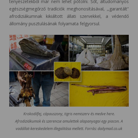
tenyészetekből már nem lehet pótolni. Sőt, áltudományos
egészségmegőrző tradíciók meghonosításával, ,,garantált”
afrodiziákumnak kikiáltott állati szervekkel, a védendő
állomány pusztulásának folyamata felgyorsul.
Krokodilfej, cápauszony, tigris nemiszerv és medve here.
Afrodiziákumok és szerencse amulettek alapanyagai egy piacon. A
vadállat-kereskedelem illegalitása mellett. Forrás: dailymail.co.uk