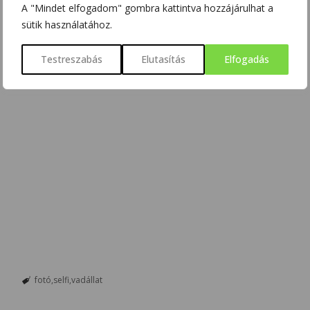
A "Mindet elfogadom" gombra kattintva hozzájárulhat a
sütik használatához.
Testreszabás
Elutasítás
Elfogadás
fotó
selfi
vadállat