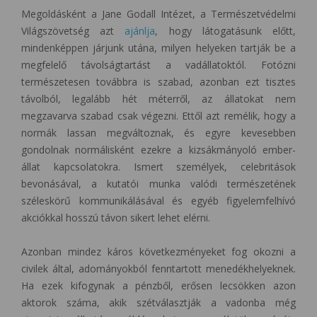
Megoldásként a Jane Godall Intézet, a Természetvédelmi
Világszövetség azt
ajánlja
, hogy látogatásunk előtt,
mindenképpen járjunk utána, milyen helyeken tartják be a
megfelelő távolságtartást a vadállatoktól. Fotózni
természetesen továbbra is szabad, azonban ezt tisztes
távolból, legalább hét méterről, az állatokat nem
megzavarva szabad csak végezni. Ettől azt remélik, hogy a
normák lassan megváltoznak, és egyre kevesebben
gondolnak normálisként ezekre a kizsákmányoló ember-
állat kapcsolatokra. Ismert személyek, celebritások
bevonásával, a kutatói munka valódi természetének
széleskörű kommunikálásával és egyéb figyelemfelhívó
akciókkal hosszú távon sikert lehet elérni.
Azonban mindez káros következményeket fog okozni a
civilek által, adományokból fenntartott menedékhelyeknek.
Ha ezek kifogynak a pénzből, erősen lecsökken azon
aktorok száma, akik szétválasztják a vadonba még