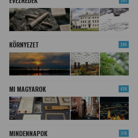
ÉVEZREDEK
KÖRNYEZET
245
MI MAGYAROK
426
MINDENNAPOK
376