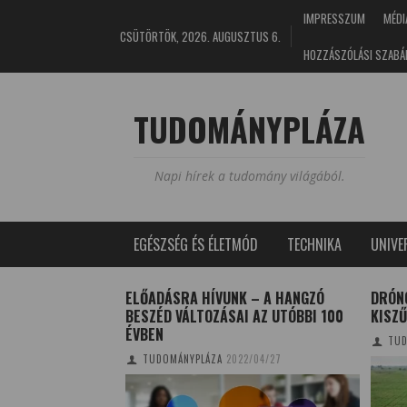
IMPRESSZUM
MÉDI
CSÜTÖRTÖK, 2026. AUGUSZTUS 6.
HOZZÁSZÓLÁSI SZABÁ
TUDOMÁNYPLÁZA
Napi hírek a tudomány világából.
EGÉSZSÉG ÉS ÉLETMÓD
TECHNIKA
UNIV
T MEGOLDÁSA
ELŐADÁSRA HÍVUNK – A HANGZÓ
DRÓN
ŐKNEK 3
BESZÉD VÁLTOZÁSAI AZ UTÓBBI 100
KISZ
ÉVBEN
0/11/20
TUD
TUDOMÁNYPLÁZA
2022/04/27