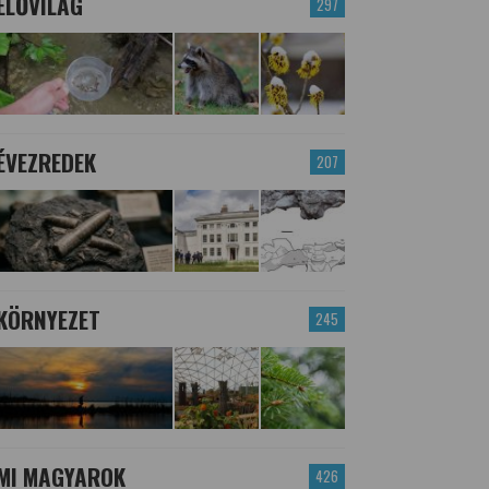
ÉLŐVILÁG
297
ÉVEZREDEK
207
KÖRNYEZET
245
MI MAGYAROK
426