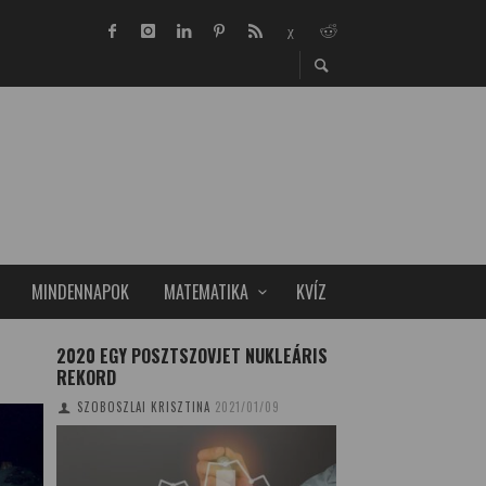
MINDENNAPOK
MATEMATIKA
KVÍZ
2020 EGY POSZTSZOVJET NUKLEÁRIS
FELEJTSE EL A KÍ
REKORD
MENTSE MEG A TE
SZOBOSZLAI KRISZTINA
2021/01/09
TUDOMÁNYPLÁZA
20