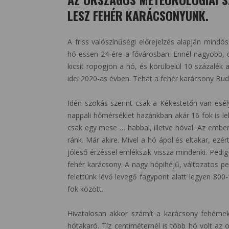
LESZ FEHÉR KARÁCSONYUNK.
A friss valószínűségi előrejelzés alapján mind
hó essen 24-ére a fővárosban. Ennél nagyobb, d
kicsit ropogjon a hó, és körülbelül 10 százalék 
idei 2020-as évben. Tehát a fehér karácsony Bu
Idén szokás szerint csak a Kékestetőn van esé
nappali hőmérséklet hazánkban akár 16 fok is l
csak egy mese … habbal, illetve hóval. Az embe
ránk. Már akire. Mivel a hó ápol és eltakar, ezé
jóleső érzéssel emlékszik vissza mindenki. Pedig
fehér karácsony. A nagy hópihéjű, változatos pe
felettünk lévő levegő fagypont alatt legyen 8
fok között.
Hivatalosan akkor számít a karácsony fehérne
hótakaró. Tíz centiméternél is több hó volt az