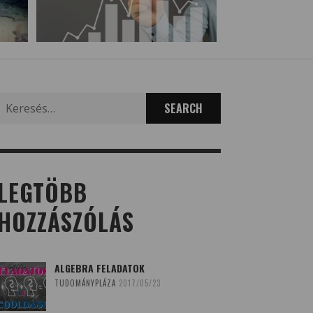
Search
for:
LEGTÖBB
HOZZÁSZÓLÁS
ALGEBRA FELADATOK
TUDOMÁNYPLÁZA
2017/05/23