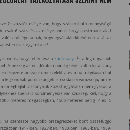
össze 2 százalék esélye van, hogy szánkózható mennyiségű
e csak 6 százalék az esélye annak, hogy a csizmánk alatt
a valószínűsége annak, hogy egyáltalán kifehéredik a táj az
dapesten csak egy mítosz?
lye annak, hogy fehér lesz a
karácsony
. És a legmagasabb
ehet. A bezzeg az én időmben mindig fehér volt a karácsony
r emlékezete borzasztóan szelektív, és a hó mágikusan hat
rt a legrondább putridzsungelt is csodássá varázsolja, amire
 a mi éghajlati viszonyaink között egyáltalán nem gyakori a
lyhekhez speciális körülményekre van szükség. Kell, hogy a
00-1000 méteres magasságban, 1500 méteren pedig -4 és -5
k, ha szenteste nagyobb országrészeket borít összefüggő
 országban 1917-ben, 1927-ben, 1933-ban, 1963-ban, 1969-