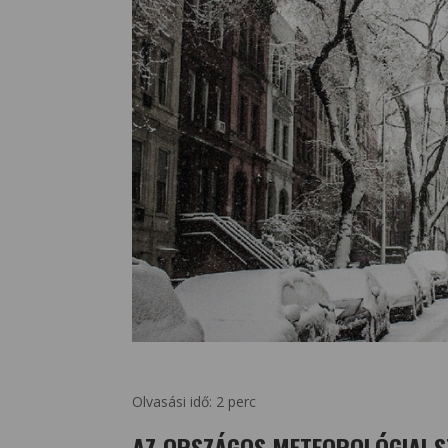
Olvasási idő:
2
perc
AZ ORSZÁGOS METEOROLÓGIAI S