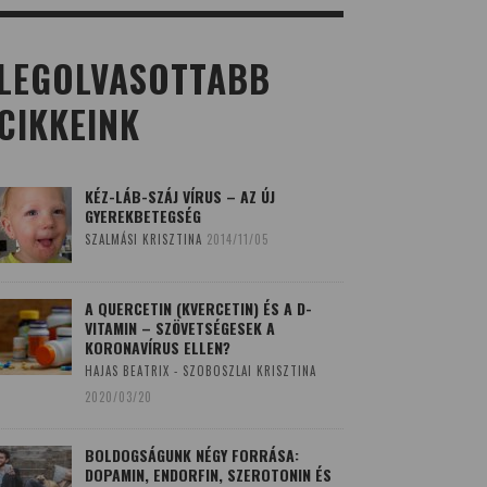
LEGOLVASOTTABB
CIKKEINK
KÉZ-LÁB-SZÁJ VÍRUS – AZ ÚJ
GYEREKBETEGSÉG
SZALMÁSI KRISZTINA
2014/11/05
A QUERCETIN (KVERCETIN) ÉS A D-
VITAMIN – SZÖVETSÉGESEK A
KORONAVÍRUS ELLEN?
HAJAS BEATRIX - SZOBOSZLAI KRISZTINA
2020/03/20
BOLDOGSÁGUNK NÉGY FORRÁSA:
DOPAMIN, ENDORFIN, SZEROTONIN ÉS