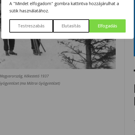
A "Mindet elfogadom" gombra kattintva hozzájárulhat a
sütik használatához.
Testreszabás
Elutasítás
Elfogadás
 Magyarország, Kékestető 1937
Gyógyintézet (ma Mátrai Gyógyintézet)