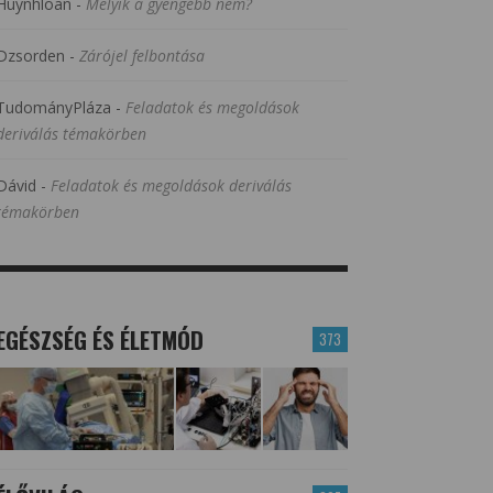
Huynhloan
-
Melyik a gyengébb nem?
Dzsorden
-
Zárójel felbontása
TudományPláza
-
Feladatok és megoldások
deriválás témakörben
Dávid
-
Feladatok és megoldások deriválás
témakörben
EGÉSZSÉG ÉS ÉLETMÓD
373