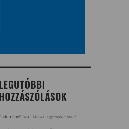
LEGUTÓBBI
HOZZÁSZÓLÁSOK
TudományPláza
-
Melyik a gyengébb nem?