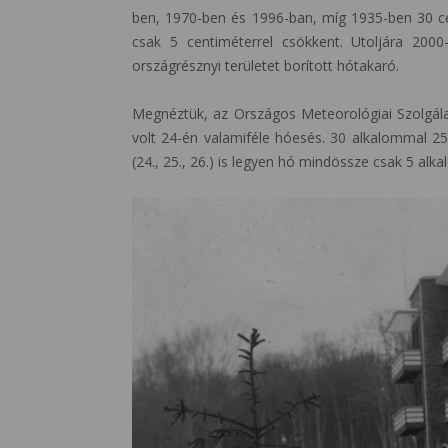
ben, 1970-ben és 1996-ban, míg 1935-ben 30 ce
csak 5 centiméterrel csökkent. Utoljára 200
országrésznyi területet borított hótakaró.
Megnéztük, az Országos Meteorológiai Szolgál
volt 24-én valamiféle hóesés. 30 alkalommal 2
(24., 25., 26.) is legyen hó mindössze csak 5 alka