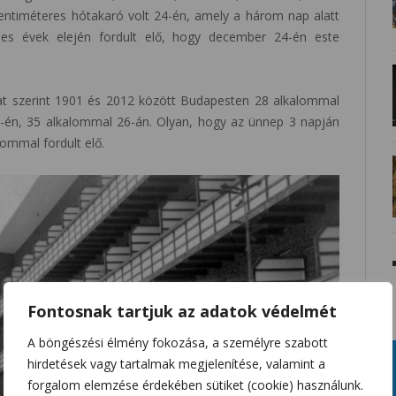
ntiméteres hótakaró volt 24-én, amely a három nap alatt
0-es évek elején fordult elő, hogy december 24-én este
at szerint 1901 és 2012 között Budapesten 28 alkalommal
5-én, 35 alkalommal 26-án. Olyan, hogy az ünnep 3 napján
lommal fordult elő.
Fontosnak tartjuk az adatok védelmét
A böngészési élmény fokozása, a személyre szabott
hirdetések vagy tartalmak megjelenítése, valamint a
forgalom elemzése érdekében sütiket (cookie) használunk.