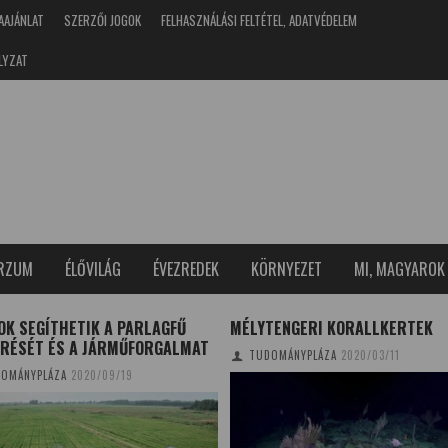
AAJÁNLAT
SZERZŐI JOGOK
FELHASZNÁLÁSI FELTÉTEL, ADATVÉDELEM
LYZAT
ERZUM
ÉLŐVILÁG
ÉVEZREDEK
KÖRNYEZET
MI, MAGYAROK
OK SEGÍTHETIK A PARLAGFŰ
MÉLYTENGERI KORALLKERTEK
ŰRÉSÉT ÉS A JÁRMŰFORGALMAT
TUDOMÁNYPLÁZA
2020/03/11
OMÁNYPLÁZA
2020/09/19