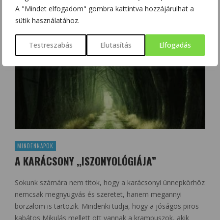
0
Share
A "Mindet elfogadom" gombra kattintva hozzájárulhat a
sütik használatához.
Testreszabás
Elutasítás
Elfogadás
MINDENNAPOK
A KARÁCSONY ,,ISZONYOLÓGIÁJA”
Sokunk számára nem titok, hogy a karácsonyi ünnepkörhöz
nemcsak megnyugvás és szeretet, hanem megannyi
borzalom is tartozik. Mindenki tudja, hogy a jóságos piros
kabátos Mikulás mellett ott vannak a krampuszok, akik