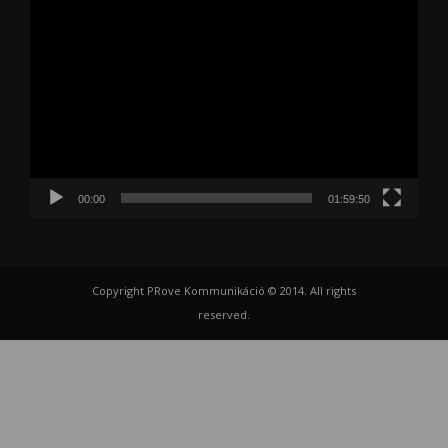
Videólejátszó
00:00
01:59:50
Copyright PRove Kommunikáció © 2014. All rights
reserved.