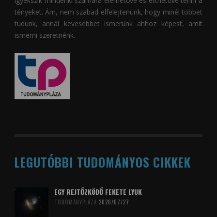
igyekszik mindenki számára elérhetővé és érthetővé tenni a
tényeket. Ám, nem szabad elfelejtenünk, hogy minél többet
tudunk, annál kevesebbet ismerünk ahhoz képest, amit
ismerni szeretnénk.
LEGUTÓBBI TUDOMÁNYOS CIKKEK
EGY REJTŐZKÖDŐ FEKETE LYUK
TUDOMÁNYPLÁZA
2026/07/27