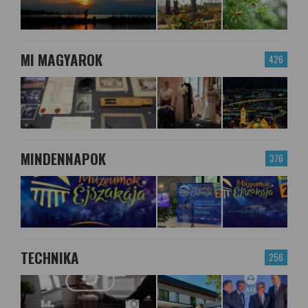
MI MAGYAROK
426
MINDENNAPOK
376
TECHNIKA
256