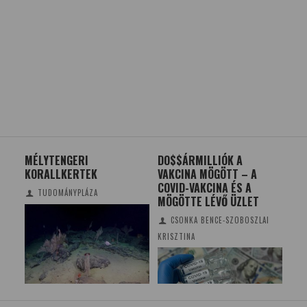
DO$$ÁRMILLIÓK A
ÚJ GEKKÓFAJ –
ÁT
VAKCINA MÖGÖTT – A
VÉDEKEZÉSKOR MEGVÁLIK
CU
COVID-VAKCINA ÉS A
PIKKELYEITŐL
SZ
MÖGÖTTE LÉVŐ ÜZLET
ME
TUDOMÁNYPLÁZA/MTI
CSONKA BENCE-SZOBOSZLAI
KRISZTINA