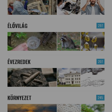
ÉLŐVILÁG
297
ÉVEZREDEK
207
KÖRNYEZET
245