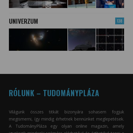
UNIVERZUM
138
RÓLUNK – TUDOMÁNYPLÁZA
Világunk összes titkát bizonyára sohasem fogjuk
megismerni, így mindig érhetnek bennünket meglepetések.
A
TudományPláza
egy olyan online magazin, amely