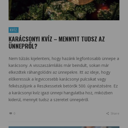
KVÍZ
KARÁCSONYI KVÍZ – MENNYIT TUDSZ AZ
ÜNNEPRŐL?
Nem túlzás kijelenteni, hogy hazánk legfontosabb ünnepe a
karácsony. A visszaszámlálás már beindult, sokan már
elkezdtek ráhangolódni az ünnepekre. Itt az ideje, hogy
előkeressük a legviccesebb karácsonyi pulcsikat vagy
felkészüljünk a Reszkessetek betörők 500. újranézésére. Ez
a karácsonyi kvíz igazi ünnepi hangulatba hoz, miközben
kiderül, mennyit tudsz a szeretet ünnepéről.
0
Share