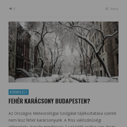
0
Share
KÖRNYEZET
FEHÉR KARÁCSONY BUDAPESTEN?
Az Országos Meteorológiai Szolgálat tájékoztatása szerint
nem lesz fehér karácsonyunk. A friss valószínűségi
előrejelzés alapján mindössze 2 százalék esélye van, hogy