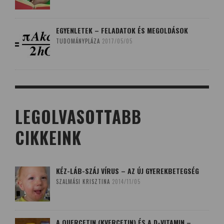
EGYENLETEK – FELADATOK ÉS MEGOLDÁSOK
TUDOMÁNYPLÁZA
2017/05/05
LEGOLVASOTTABB
CIKKEINK
KÉZ-LÁB-SZÁJ VÍRUS – AZ ÚJ GYEREKBETEGSÉG
SZALMÁSI KRISZTINA
2014/11/05
A QUERCETIN (KVERCETIN) ÉS A D-VITAMIN –