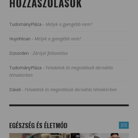
HOZZÁSZÓLÁSOK
TudományPláza
-
Melyik a gyengébb nem?
Huynhloan
-
Melyik a gyengébb nem?
Dzsorden
-
Zárójel felbontása
TudományPláza
-
Feladatok és megoldások deriválás
témakörben
Dávid
-
Feladatok és megoldások deriválás témakörben
EGÉSZSÉG ÉS ÉLETMÓD
373