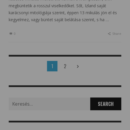
megbüntetik a rosszul viselkedőket. Sőt, Izland saját
karácsonyi mitológiája szerint, éppen 13 mikulás jön el és
kegyelmez, vagy büntet saját belátása szerint, s ha …
0
Share
1
2
Search
for: