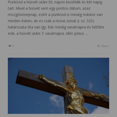
Pünkösd a húsvét utáni 50. napon kezdődik és két napig
tart. Mivel a húsvét sem egy pontos dátum, azaz
mozgóünnepnap, ezért a pünkösd is mindig máskor van
minden évben, de ez csak a niceai zsinat (i. sz. 325)
határozata óta van így. Bár mindig vasárnapra és hétfőre
esik, a húsvét utáni 7. vasárnapra. Idén június …
0
Share