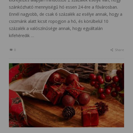
szánkózható mennyiségű hó essen 24-ére a fővárosban.
Ennél nagyobb, de csak 6 százalék az esélye annak, hogy a
csizmánk alatt kicsit ropogjon a hó, és körülbelül 10
százalék a valószínűsége annak, hogy egyáltalán
kifehéredik …
0
Share