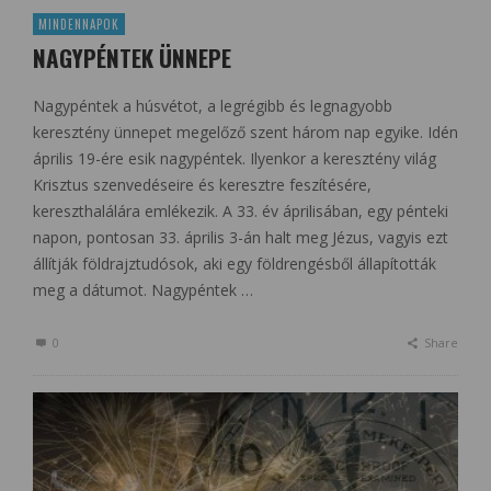
MINDENNAPOK
NAGYPÉNTEK ÜNNEPE
Nagypéntek a húsvétot, a legrégibb és legnagyobb
keresztény ünnepet megelőző szent három nap egyike. Idén
április 19-ére esik nagypéntek. Ilyenkor a keresztény világ
Krisztus szenvedéseire és keresztre feszítésére,
kereszthalálára emlékezik. A 33. év áprilisában, egy pénteki
napon, pontosan 33. április 3-án halt meg Jézus, vagyis ezt
állítják földrajztudósok, aki egy földrengésből állapították
meg a dátumot. Nagypéntek …
0
Share