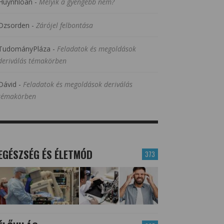
Huynhloan
-
Melyik a gyengébb nem?
Dzsorden
-
Zárójel felbontása
TudományPláza
-
Feladatok és megoldások
deriválás témakörben
Dávid
-
Feladatok és megoldások deriválás
témakörben
EGÉSZSÉG ÉS ÉLETMÓD
373