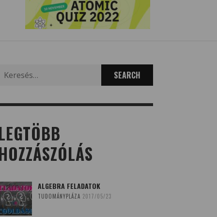
Search
for:
LEGTÖBB
HOZZÁSZÓLÁS
ALGEBRA FELADATOK
TUDOMÁNYPLÁZA
2017/05/23