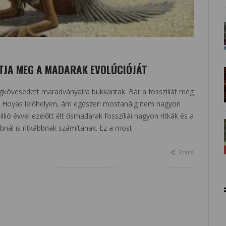
ÍTJA MEG A MADARAK EVOLÚCIÓJÁT
megkövesedett maradványaira bukkantak. Bár a fosszíliát még
Las Hoyas lelőhelyen, ám egészen mostanáig nem nagyon
ió évvel ezelőtt élt ősmadarak fosszíliái nagyon ritkák és a
nál is ritkábbnak számítanak. Ez a most …
Share