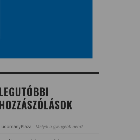
LEGUTÓBBI
HOZZÁSZÓLÁSOK
TudományPláza
-
Melyik a gyengébb nem?