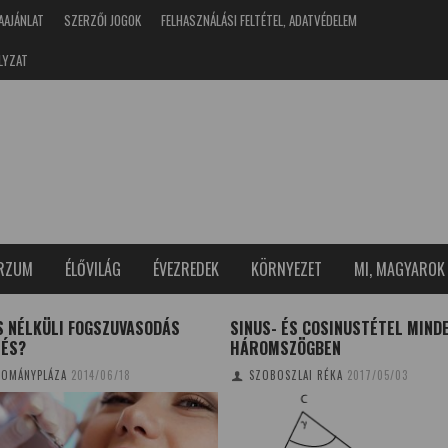
AAJÁNLAT
SZERZŐI JOGOK
FELHASZNÁLÁSI FELTÉTEL, ADATVÉDELEM
LYZAT
ERZUM
ÉLŐVILÁG
ÉVEZREDEK
KÖRNYEZET
MI, MAGYAROK
S NÉLKÜLI FOGSZUVASODÁS
SINUS- ÉS COSINUSTÉTEL MIND
LÉS?
HÁROMSZÖGBEN
OMÁNYPLÁZA
2014/06/18
SZOBOSZLAI RÉKA
2017/05/03