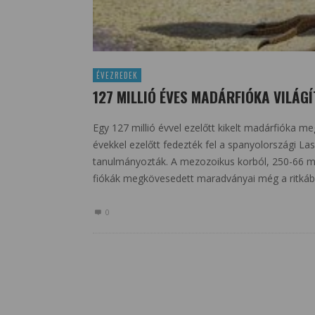
ÉVEZREDEK
127 MILLIÓ ÉVES MADÁRFIÓKA VILÁG
Egy 127 millió évvel ezelőtt kikelt madárfióka 
évekkel ezelőtt fedezték fel a spanyolországi 
tanulmányozták. A mezozoikus korból, 250-66 mill
fiókák megkövesedett maradványai még a ritkább
0