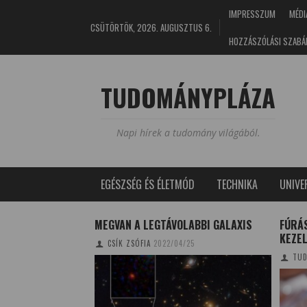
IMPRESSZUM
MÉDI
CSÜTÖRTÖK, 2026. AUGUSZTUS 6.
HOZZÁSZÓLÁSI SZABÁ
TUDOMÁNYPLÁZA
Napi hírek a tudomány világából.
EGÉSZSÉG ÉS ÉLETMÓD
TECHNIKA
UNIV
SZK ENERGIÁVÁ
MEGVAN A LEGTÁVOLABBI GALAXIS
FÚRÁ
KEZE
CSÍK ZSÓFIA
2022/04/25
2/07/30
TUD