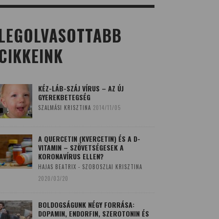
LEGOLVASOTTABB
CIKKEINK
KÉZ-LÁB-SZÁJ VÍRUS – AZ ÚJ
GYEREKBETEGSÉG
SZALMÁSI KRISZTINA
2014/11/05
A QUERCETIN (KVERCETIN) ÉS A D-
VITAMIN – SZÖVETSÉGESEK A
KORONAVÍRUS ELLEN?
HAJAS BEATRIX - SZOBOSZLAI KRISZTINA
2020/03/20
BOLDOGSÁGUNK NÉGY FORRÁSA:
DOPAMIN, ENDORFIN, SZEROTONIN ÉS