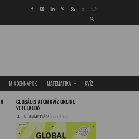
MINDENNAPOK
MATEMATIKA
KVÍZ
EN
GLOBÁLIS ATOMKVÍZ ONLINE
THERAOPTIX: GYÓ
VETÉLKEDŐ
KONTAKTLENCSÉB
TUDOMÁNYPLÁZA
2022/11/06
TUDOMÁNYPLÁZA
20