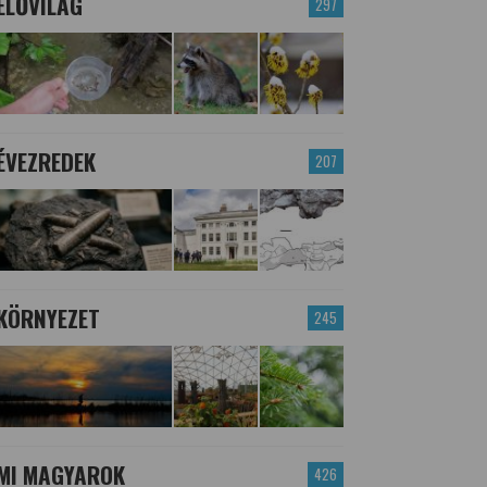
ÉLŐVILÁG
297
ÉVEZREDEK
207
KÖRNYEZET
245
MI MAGYAROK
426