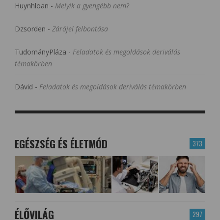
Huynhloan
-
Melyik a gyengébb nem?
Dzsorden
-
Zárójel felbontása
TudományPláza
-
Feladatok és megoldások deriválás
témakörben
Dávid
-
Feladatok és megoldások deriválás témakörben
EGÉSZSÉG ÉS ÉLETMÓD
373
ÉLŐVILÁG
297