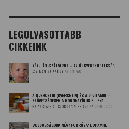
LEGOLVASOTTABB
CIKKEINK
KÉZ-LÁB-SZÁJ VÍRUS – AZ ÚJ GYEREKBETEGSÉG
SZALMÁSI KRISZTINA
2014/11/05
A QUERCETIN (KVERCETIN) ÉS A D-VITAMIN –
SZÖVETSÉGESEK A KORONAVÍRUS ELLEN?
HAJAS BEATRIX - SZOBOSZLAI KRISZTINA
2020/03/20
BOLDOGSÁGUNK NÉGY FORRÁSA: DOPAMIN,