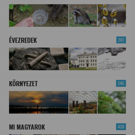
ÉVEZREDEK
207
KÖRNYEZET
245
MI MAGYAROK
426