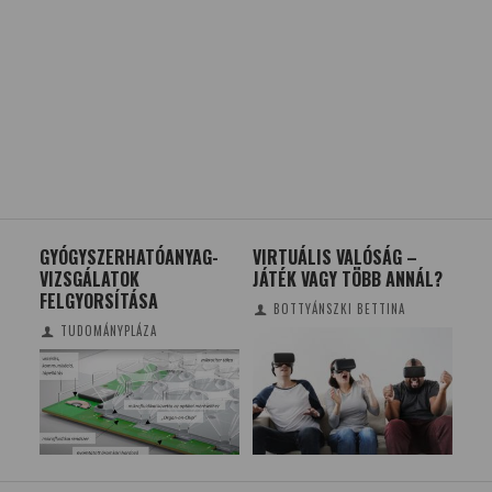
GYÓGYSZERHATÓANYAG-
VIRTUÁLIS VALÓSÁG­­­­­­­ –
ÚJR
VIZSGÁLATOK
JÁTÉK VAGY TÖBB ANNÁL?
ÉJS
FELGYORSÍTÁSA
BOTTYÁNSZKI BETTINA
TUDOMÁNYPLÁZA