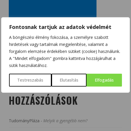
Fontosnak tartjuk az adatok védelmét
A böngészési élmény fokozása, a személyre szabott
hirdetések vagy tartalmak megjelenítése, valamint a
forgalom elemzése érdekében sütiket (cookie) használunk.
A "Mindet elfogadom" gombra kattintva hozzájárulhat a
sütik használatához.
Testreszabás
Elutasítás
Elfogadás
LEGUTÓBBI
HOZZÁSZÓLÁSOK
TudományPláza
-
Melyik a gyengébb nem?