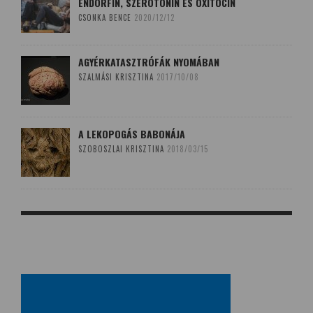
ENDORFIN, SZEROTONIN ÉS OXITOCIN
CSONKA BENCE
2020/12/12
AGYÉRKATASZTRÓFÁK NYOMÁBAN
SZALMÁSI KRISZTINA
2017/10/08
A LEKOPOGÁS BABONÁJA
SZOBOSZLAI KRISZTINA
2018/03/15