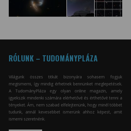
RÓLUNK – TUDOMÁNYPLÁZA
Világunk összes titkát bizonyára sohasem fogjuk
megismerni, így mindig érhetnek bennünket meglepetések.
A
TudományPláza
egy olyan online magazin, amely
igyekszik mindenki számára elérhetővé és érthetővé tenni a
tényeket. Ám, nem szabad elfelejtenünk, hogy minél többet
tudunk, annál kevesebbet ismerünk ahhoz képest, amit
ismerni szeretnénk.