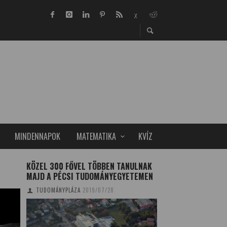
MINDENNAPOK
MATEMATIKA
KVÍZ
KÖZEL 300 FŐVEL TÖBBEN TANULNAK
AZ ELSŐ MAGYAR 
MAJD A PÉCSI TUDOMÁNYEGYETEMEN
CSATORNA
TUDOMÁNYPLÁZA
2019/07/28
TUDOMÁNYPLÁZA
20