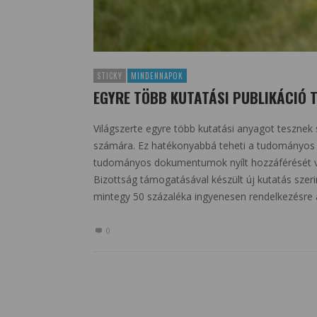
STICKY
MINDENNAPOK
EGYRE TÖBB KUTATÁSI PUBLIKÁCIÓ 
Világszerte egyre több kutatási anyagot teszne
számára. Ez hatékonyabbá teheti a tudományos é
tudományos dokumentumok nyílt hozzáférését vi
Bizottság támogatásával készült új kutatás sz
mintegy 50 százaléka ingyenesen rendelkezésre ál
0