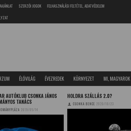
AAJÁNLAT
SZERZŐI JOGOK
FELHASZNÁLÁSI FELTÉTEL, ADATVÉDELEM
LYZAT
ERZUM
ÉLŐVILÁG
ÉVEZREDEK
KÖRNYEZET
MI, MAGYAROK
AR AUTÓKLUB CSONKA JÁNOS
HOLDRA SZÁLLÁS 2.0?
MÁNYOS TANÁCS
CSONKA BENCE
2020/10/23
OMÁNYPLÁZA
2019/05/14