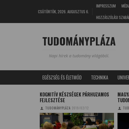
IMPRESSZUM
MÉDI
CSÜTÖRTÖK, 2026. AUGUSZTUS 6.
HOZZÁSZÓLÁSI SZABÁ
TUDOMÁNYPLÁZA
Napi hírek a tudomány világából.
EGÉSZSÉG ÉS ÉLETMÓD
TECHNIKA
UNIV
KOGNITÍV KÉSZSÉGEK PÁRHUZAMOS
MAGY
FEJLESZTÉSE
TUDO
17/05/03
TUDOMÁNYPLÁZA
2019/02/12
TUD