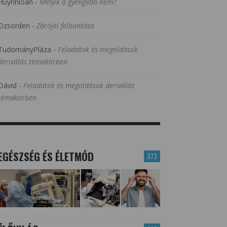
Huynhloan
-
Melyik a gyengébb nem?
Dzsorden
-
Zárójel felbontása
TudományPláza
-
Feladatok és megoldások
deriválás témakörben
Dávid
-
Feladatok és megoldások deriválás
témakörben
EGÉSZSÉG ÉS ÉLETMÓD
373