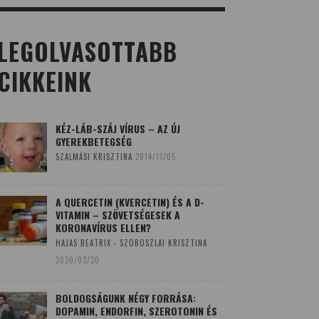
LEGOLVASOTTABB
CIKKEINK
KÉZ-LÁB-SZÁJ VÍRUS – AZ ÚJ
GYEREKBETEGSÉG
SZALMÁSI KRISZTINA
2014/11/05
A QUERCETIN (KVERCETIN) ÉS A D-
VITAMIN – SZÖVETSÉGESEK A
KORONAVÍRUS ELLEN?
HAJAS BEATRIX - SZOBOSZLAI KRISZTINA
2020/03/20
BOLDOGSÁGUNK NÉGY FORRÁSA:
DOPAMIN, ENDORFIN, SZEROTONIN ÉS