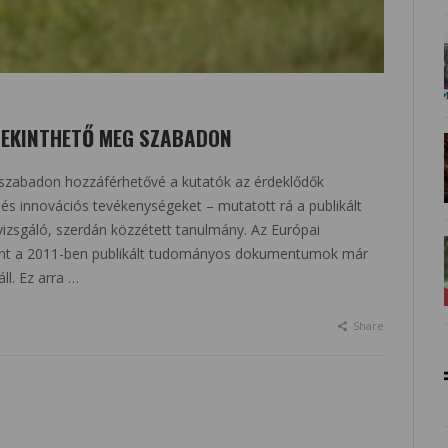
TEKINTHETŐ MEG SZABADON
k szabadon hozzáférhetővé a kutatók az érdeklődők
s innovációs tevékenységeket – mutatott rá a publikált
zsgáló, szerdán közzétett tanulmány. Az Európai
erint a 2011-ben publikált tudományos dokumentumok már
l. Ez arra …
Share