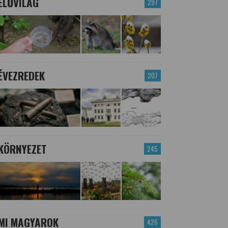
ÉLŐVILÁG
297
ÉVEZREDEK
207
KÖRNYEZET
245
MI MAGYAROK
426