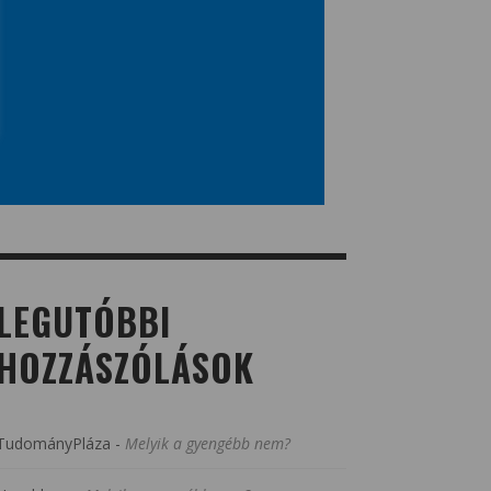
LEGUTÓBBI
HOZZÁSZÓLÁSOK
TudományPláza
-
Melyik a gyengébb nem?