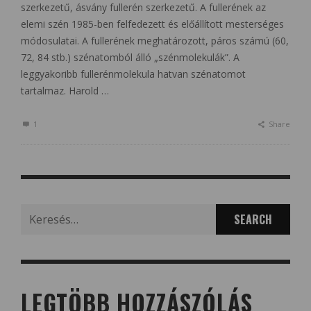
szerkezetű, ásvány fullerén szerkezetű. A fullerének az
elemi szén 1985-ben felfedezett és előállított mesterséges
módosulatai. A fullerének meghatározott, páros számú (60,
72, 84 stb.) szénatomból álló „szénmolekulák”. A
leggyakoribb fullerénmolekula hatvan szénatomot
tartalmaz. Harold …
1
Share
Search
for:
LEGTÖBB HOZZÁSZÓLÁS