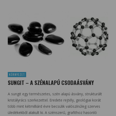
KÖRNYEZET
SUNGIT – A SZÉNALAPÚ CSODAÁSVÁNY
A sungit egy természetes, szén alapú ásvány, strukturált
kristályrács szerkezettel. Eredete rejtély, geológiai korát
több mint kétmilliárd évre becsülik valószínűleg szerves
üledékekből alakult ki. A szénszerű, grafithoz hasonló