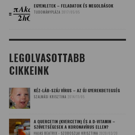
EGYENLETEK – FELADATOK ÉS MEGOLDÁSOK
TUDOMÁNYPLÁZA
2017/05/05
LEGOLVASOTTABB
CIKKEINK
KÉZ-LÁB-SZÁJ VÍRUS – AZ ÚJ GYEREKBETEGSÉG
SZALMÁSI KRISZTINA
2014/11/05
A QUERCETIN (KVERCETIN) ÉS A D-VITAMIN –
SZÖVETSÉGESEK A KORONAVÍRUS ELLEN?
HAJAS BEATRIX - SZOBOSZLAI KRISZTINA
2020/03/20