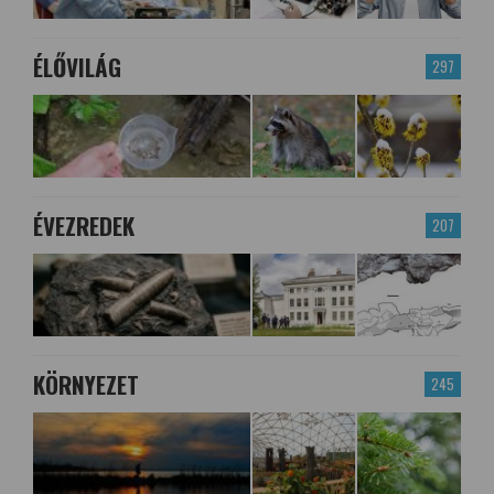
ÉLŐVILÁG
297
ÉVEZREDEK
207
KÖRNYEZET
245