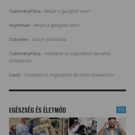
TudományPláza
-
Melyik a gyengébb nem?
Huynhloan
-
Melyik a gyengébb nem?
Dzsorden
-
Zárójel felbontása
TudományPláza
-
Feladatok és megoldások deriválás
témakörben
Dávid
-
Feladatok és megoldások deriválás témakörben
EGÉSZSÉG ÉS ÉLETMÓD
373