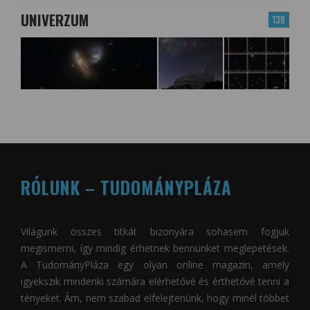
UNIVERZUM
138
RÓLUNK – TUDOMÁNYPLÁZA
Világunk összes titkát bizonyára sohasem fogjuk
megismerni, így mindig érhetnek bennünket meglepetések.
A
TudományPláza
egy olyan online magazin, amely
igyekszik mindenki számára elérhetővé és érthetővé tenni a
tényeket. Ám, nem szabad elfelejtenünk, hogy minél többet