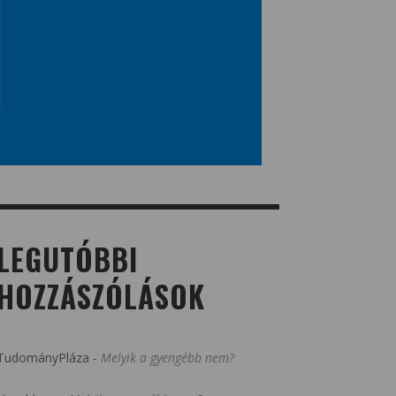
LEGUTÓBBI
HOZZÁSZÓLÁSOK
TudományPláza
-
Melyik a gyengébb nem?