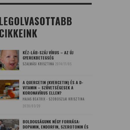
LEGOLVASOTTABB
CIKKEINK
KÉZ-LÁB-SZÁJ VÍRUS – AZ ÚJ
GYEREKBETEGSÉG
SZALMÁSI KRISZTINA
2014/11/05
A QUERCETIN (KVERCETIN) ÉS A D-
VITAMIN – SZÖVETSÉGESEK A
KORONAVÍRUS ELLEN?
HAJAS BEATRIX - SZOBOSZLAI KRISZTINA
2020/03/20
BOLDOGSÁGUNK NÉGY FORRÁSA:
DOPAMIN, ENDORFIN, SZEROTONIN ÉS