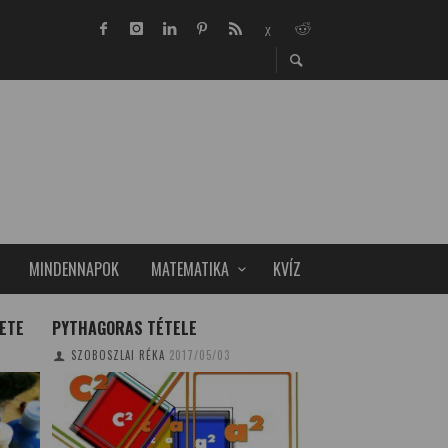
MINDENNAPOK
MATEMATIKA
KVÍZ
ETE
PYTHAGORAS TÉTELE
KÜLFÖLDI TANULM
KIVÁNDORLÁS
SZOBOSZLAI RÉKA
2017/05/03
TUDOMÁNYPLÁZA
20