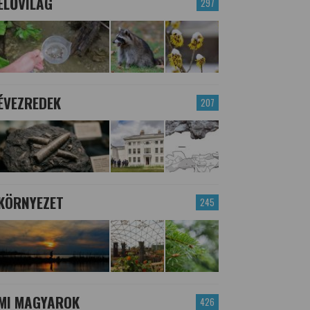
ÉLŐVILÁG
297
ÉVEZREDEK
207
KÖRNYEZET
245
MI MAGYAROK
426