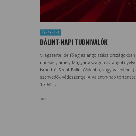
ÉVEZREDEK
BÁLINT-NAPI TUDNIVALÓK
Világszerte, de főleg az angolszász országokban f
ünnepét, amely Magyarországon az angol nyelvű e
ismertté. Szent Bálint (Valentin, vagy Valentinus)
szenvedők védőszentje. A Valentin-nap története 
15-én …
0