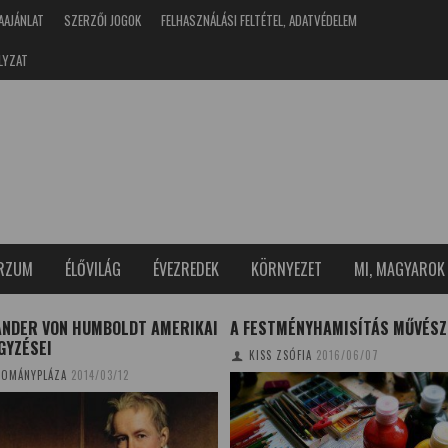
AAJÁNLAT
SZERZŐI JOGOK
FELHASZNÁLÁSI FELTÉTEL, ADATVÉDELEM
LYZAT
ERZUM
ÉLŐVILÁG
ÉVEZREDEK
KÖRNYEZET
MI, MAGYAROK
ANDER VON HUMBOLDT AMERIKAI
A FESTMÉNYHAMISÍTÁS MŰVÉSZ
GYZÉSEI
KISS ZSÓFIA
2016/06/07
OMÁNYPLÁZA
2014/03/12