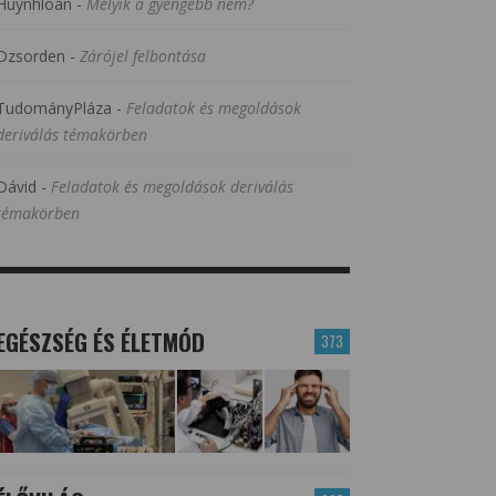
Huynhloan
-
Melyik a gyengébb nem?
Dzsorden
-
Zárójel felbontása
TudományPláza
-
Feladatok és megoldások
deriválás témakörben
Dávid
-
Feladatok és megoldások deriválás
témakörben
EGÉSZSÉG ÉS ÉLETMÓD
373