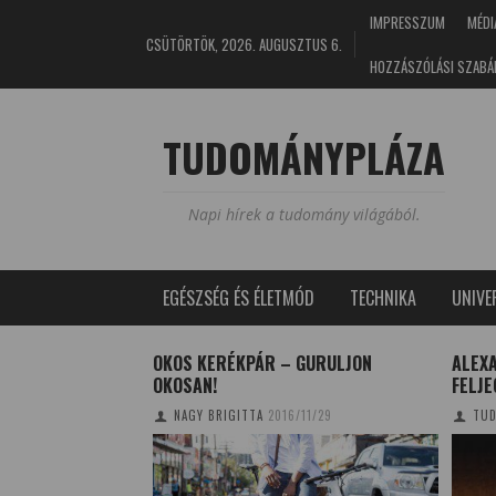
IMPRESSZUM
MÉDI
CSÜTÖRTÖK, 2026. AUGUSZTUS 6.
HOZZÁSZÓLÁSI SZABÁ
TUDOMÁNYPLÁZA
Napi hírek a tudomány világából.
EGÉSZSÉG ÉS ÉLETMÓD
TECHNIKA
UNIV
DOLGOZÁSA NEM
OKOS KERÉKPÁR – GURULJON
ALEX
LT
OKOSAN!
FELJE
E
2020/03/25
NAGY BRIGITTA
2016/11/29
TUD