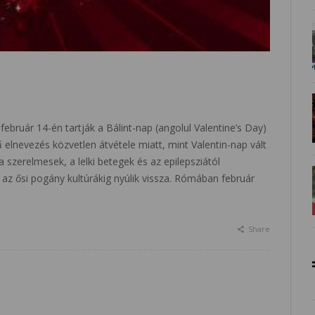
ebruár 14-én tartják a Bálint-nap (angolul Valentine’s Day)
lnevezés közvetlen átvétele miatt, mint Valentin-nap vált
 a szerelmesek, a lelki betegek és az epilepsziától
az ősi pogány kultúrákig nyúlik vissza. Rómában február
Share