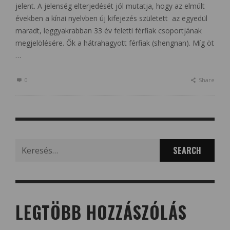
jelent. A jelenség elterjedését jól mutatja, hogy az elmúlt
években a kínai nyelvben új kifejezés született az egyedül
maradt, leggyakrabban 33 év feletti férfiak csoportjának
megjelölésére. Ők a hátrahagyott férfiak (shengnan). Míg öt
…
0
Share
Search
for:
LEGTÖBB HOZZÁSZÓLÁS