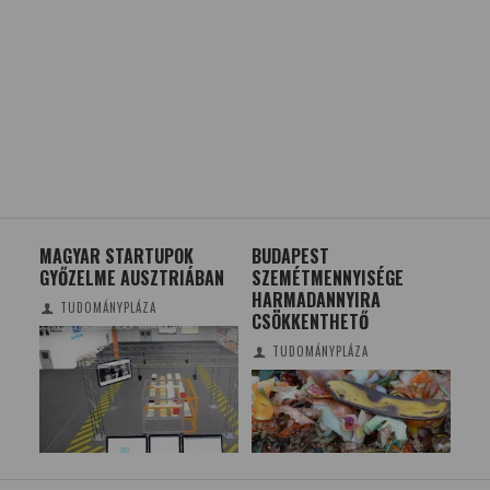
SE
MAGYAR STARTUPOK
BUDAPEST
BIO
GYŐZELME AUSZTRIÁBAN
SZEMÉTMENNYISÉGE
INS
HARMADANNYIRA
MI
TUDOMÁNYPLÁZA
CSÖKKENTHETŐ
TUDOMÁNYPLÁZA