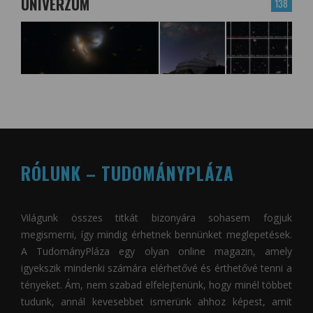
UNIVERZUM
138
RÓLUNK – TUDOMÁNYPLÁZA
Világunk összes titkát bizonyára sohasem fogjuk
megismerni, így mindig érhetnek bennünket meglepetések.
A
TudományPláza
egy olyan online magazin, amely
igyekszik mindenki számára elérhetővé és érthetővé tenni a
tényeket. Ám, nem szabad elfelejtenünk, hogy minél többet
tudunk, annál kevesebbet ismerünk ahhoz képest, amit