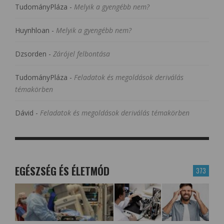
TudományPláza
-
Melyik a gyengébb nem?
Huynhloan
-
Melyik a gyengébb nem?
Dzsorden
-
Zárójel felbontása
TudományPláza
-
Feladatok és megoldások deriválás
témakörben
Dávid
-
Feladatok és megoldások deriválás témakörben
EGÉSZSÉG ÉS ÉLETMÓD
373