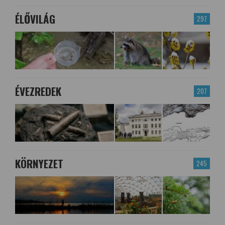
ÉLŐVILÁG
297
ÉVEZREDEK
207
KÖRNYEZET
245