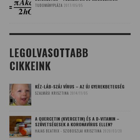
TUDOMÁNYPLÁZA
2017/05/05
LEGOLVASOTTABB
CIKKEINK
KÉZ-LÁB-SZÁJ VÍRUS – AZ ÚJ GYEREKBETEGSÉG
SZALMÁSI KRISZTINA
2014/11/05
A QUERCETIN (KVERCETIN) ÉS A D-VITAMIN –
SZÖVETSÉGESEK A KORONAVÍRUS ELLEN?
HAJAS BEATRIX - SZOBOSZLAI KRISZTINA
2020/03/20