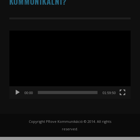
KOMMUNIKÁLNI?
Videólejátszó
00:00
01:59:50
Copyright PRove Kommunikáció © 2014. All rights
reserved.