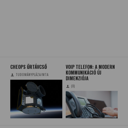
CHEOPS ŰRTÁVCSŐ
VOIP TELEFON: A MODERN
MI 
Z
KOMMUNIKÁCIÓ ÚJ
MI
TUDOMÁNYPLÁZA/MTA
DIMENZIÓJA
(X)