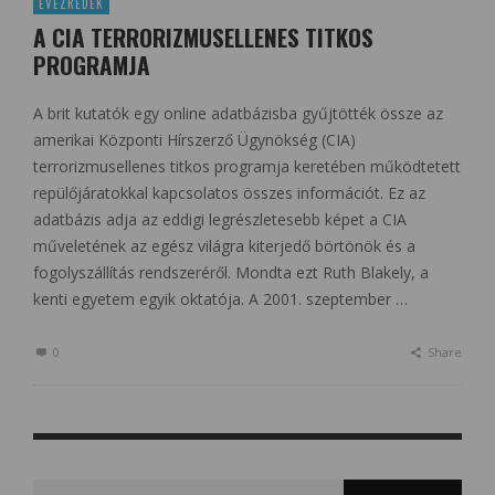
ÉVEZREDEK
A CIA TERRORIZMUSELLENES TITKOS
PROGRAMJA
A brit kutatók egy online adatbázisba gyűjtötték össze az
amerikai Központi Hírszerző Ügynökség (CIA)
terrorizmusellenes titkos programja keretében működtetett
repülőjáratokkal kapcsolatos összes információt. Ez az
adatbázis adja az eddigi legrészletesebb képet a CIA
műveletének az egész világra kiterjedő börtönök és a
fogolyszállítás rendszeréről. Mondta ezt Ruth Blakely, a
kenti egyetem egyik oktatója. A 2001. szeptember …
0
Share
Search