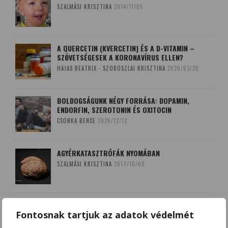
SZALMÁSI KRISZTINA
2014/11/05
A QUERCETIN (KVERCETIN) ÉS A D-VITAMIN –
SZÖVETSÉGESEK A KORONAVÍRUS ELLEN?
HAJAS BEATRIX - SZOBOSZLAI KRISZTINA
2020/03/20
BOLDOGSÁGUNK NÉGY FORRÁSA: DOPAMIN,
ENDORFIN, SZEROTONIN ÉS OXITOCIN
CSONKA BENCE
2020/12/12
AGYÉRKATASZTRÓFÁK NYOMÁBAN
SZALMÁSI KRISZTINA
2017/10/08
A LEKOPOGÁS BABONÁJA
Fontosnak tartjuk az adatok védelmét
SZOBOSZLAI KRISZTINA
2018/03/15