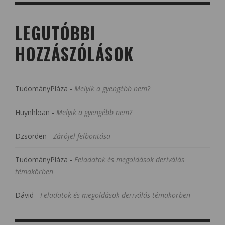
LEGUTÓBBI
HOZZÁSZÓLÁSOK
TudományPláza
-
Melyik a gyengébb nem?
Huynhloan
-
Melyik a gyengébb nem?
Dzsorden
-
Zárójel felbontása
TudományPláza
-
Feladatok és megoldások deriválás
témakörben
Dávid
-
Feladatok és megoldások deriválás témakörben