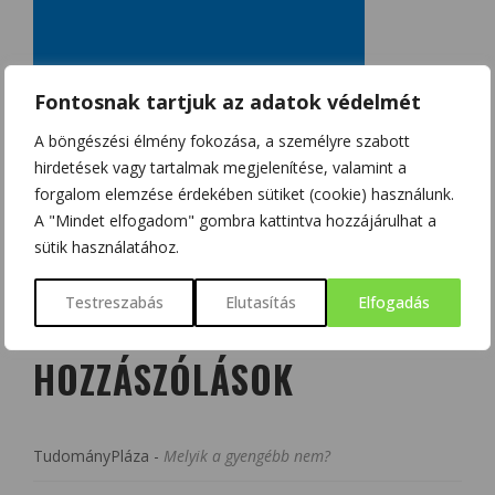
Fontosnak tartjuk az adatok védelmét
A böngészési élmény fokozása, a személyre szabott
hirdetések vagy tartalmak megjelenítése, valamint a
forgalom elemzése érdekében sütiket (cookie) használunk.
A "Mindet elfogadom" gombra kattintva hozzájárulhat a
sütik használatához.
Testreszabás
Elutasítás
Elfogadás
LEGUTÓBBI
HOZZÁSZÓLÁSOK
TudományPláza
-
Melyik a gyengébb nem?