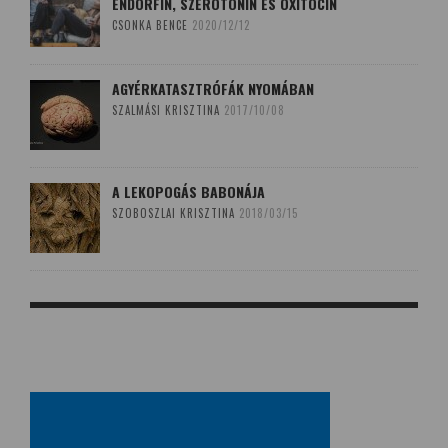
ENDORFIN, SZEROTONIN ÉS OXITOCIN
CSONKA BENCE
2020/12/12
AGYÉRKATASZTRÓFÁK NYOMÁBAN
SZALMÁSI KRISZTINA
2017/10/08
A LEKOPOGÁS BABONÁJA
SZOBOSZLAI KRISZTINA
2018/03/15