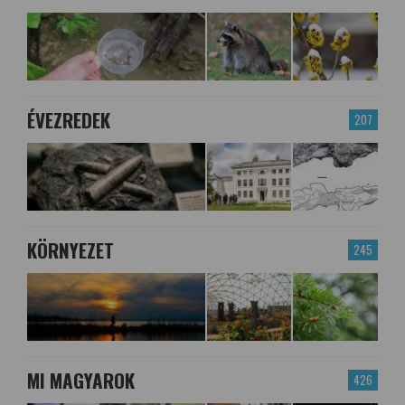
ÉVEZREDEK
207
KÖRNYEZET
245
MI MAGYAROK
426