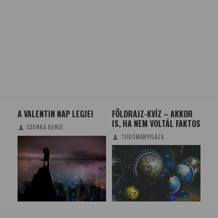
A VALENTIN NAP LEGJEI
FÖLDRAJZ-KVÍZ – AKKOR
GÉ
IS, HA NEM VOLTÁL FAKTOS
ZSÍ
CSONKA BENCE
VO
TUDOMÁNYPLÁZA