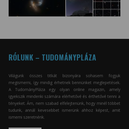
RÓLUNK – TUDOMÁNYPLÁZA
Világunk összes titkát bizonyára sohasem fogjuk
megismerni, így mindig érhetnek bennünket meglepetések.
A
TudományPláza
egy olyan online magazin, amely
igyekszik mindenki számára elérhetővé és érthetővé tenni a
tényeket. Ám, nem szabad elfelejtenünk, hogy minél többet
tudunk, annál kevesebbet ismerünk ahhoz képest, amit
ismerni szeretnénk.