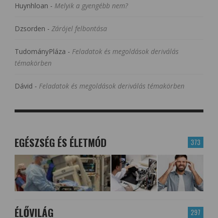
Huynhloan
-
Melyik a gyengébb nem?
Dzsorden
-
Zárójel felbontása
TudományPláza
-
Feladatok és megoldások deriválás
témakörben
Dávid
-
Feladatok és megoldások deriválás témakörben
EGÉSZSÉG ÉS ÉLETMÓD
373
ÉLŐVILÁG
297