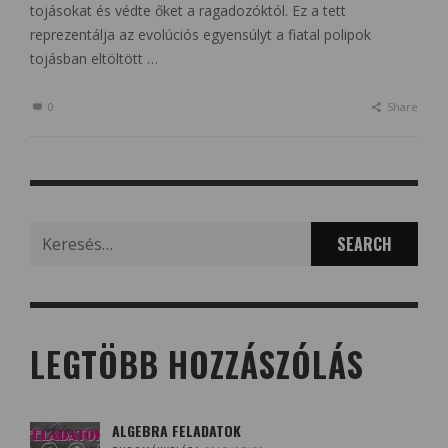
tojásokat és védte őket a ragadozóktól. Ez a tett
reprezentálja az evolúciós egyensúlyt a fiatal polipok
tojásban eltöltött …
0
Share
Search
for:
LEGTÖBB HOZZÁSZÓLÁS
ALGEBRA FELADATOK