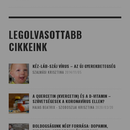
LEGOLVASOTTABB
CIKKEINK
KÉZ-LÁB-SZÁJ VÍRUS – AZ ÚJ GYEREKBETEGSÉG
SZALMÁSI KRISZTINA
2014/11/05
A QUERCETIN (KVERCETIN) ÉS A D-VITAMIN –
SZÖVETSÉGESEK A KORONAVÍRUS ELLEN?
HAJAS BEATRIX - SZOBOSZLAI KRISZTINA
2020/03/20
BOLDOGSÁGUNK NÉGY FORRÁSA: DOPAMIN,