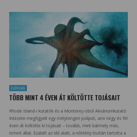
ÉLŐVILÁG
TÖBB MINT 4 ÉVEN ÁT KÖLTÖTTE TOJÁSAIT
Rhode Island-i kutatók és a Monterey-öböl Akváriumkutató
Intézete megfigyelt egy mélytengeri polipot, ami négy és fél
éven át költötte ki tojásait – tovább, mint bármely más,
ismert állat. Ezalatt az idő alatt, a nőstény tisztán tartotta a