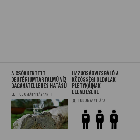
A CSÖKKENTETT
HAZUGSÁGVIZSGÁLÓ A
49 
?
DEUTÉRIUMTARTALMÚ VÍZ
KÖZÖSSÉGI OLDALAK
LÁT
DAGANATELLENES HATÁSÚ
PLETYKÁINAK
KÍ
ELEMZÉSÉRE
TUDOMÁNYPLÁZA/MTI
TUDOMÁNYPLÁZA