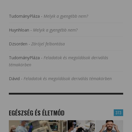
TudományPláza
-
Melyik a gyengébb nem?
Huynhloan
-
Melyik a gyengébb nem?
Dzsorden
-
Zárójel felbontása
TudományPláza
-
Feladatok és megoldások deriválás
témakörben
Dávid
-
Feladatok és megoldások deriválás témakörben
EGÉSZSÉG ÉS ÉLETMÓD
373