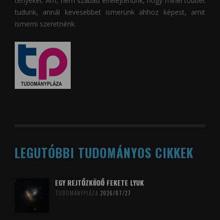
tényeket. Ám, nem szabad elfelejtenünk, hogy minél többet
tudunk, annál kevesebbet ismerünk ahhoz képest, amit
ismerni szeretnénk.
LEGUTÓBBI TUDOMÁNYOS CIKKEK
EGY REJTŐZKÖDŐ FEKETE LYUK
TUDOMÁNYPLÁZA
2026/07/27