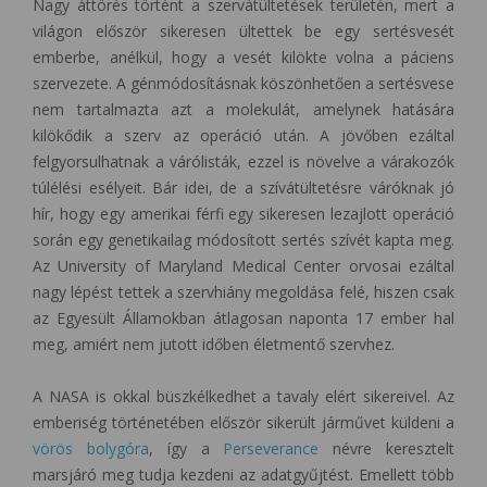
Nagy áttörés történt a szervátültetések területén, mert a
világon először sikeresen ültettek be egy sertésvesét
emberbe, anélkül, hogy a vesét kilökte volna a páciens
szervezete. A génmódosításnak köszönhetően a sertésvese
nem tartalmazta azt a molekulát, amelynek hatására
kilökődik a szerv az operáció után. A jövőben ezáltal
felgyorsulhatnak a várólisták, ezzel is növelve a várakozók
túlélési esélyeit. Bár idei, de a szívátültetésre váróknak jó
hír, hogy egy amerikai férfi egy sikeresen lezajlott operáció
során egy genetikailag módosított sertés szívét kapta meg.
Az University of Maryland Medical Center orvosai ezáltal
nagy lépést tettek a szervhiány megoldása felé, hiszen csak
az Egyesült Államokban átlagosan naponta 17 ember hal
meg, amiért nem jutott időben életmentő szervhez.
A NASA is okkal büszkélkedhet a tavaly elért sikereivel. Az
emberiség történetében először sikerült járművet küldeni a
vörös bolygóra
, így a
Perseverance
névre keresztelt
marsjáró meg tudja kezdeni az adatgyűjtést. Emellett több