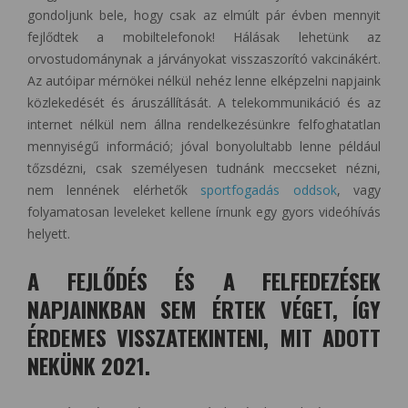
gondoljunk bele, hogy csak az elmúlt pár évben mennyit
fejlődtek a mobiltelefonok! Hálásak lehetünk az
orvostudománynak a járványokat visszaszorító vakcinákért.
Az autóipar mérnökei nélkül nehéz lenne elképzelni napjaink
közlekedését és áruszállítását. A telekommunikáció és az
internet nélkül nem állna rendelkezésünkre felfoghatatlan
mennyiségű információ; jóval bonyolultabb lenne például
tőzsdézni, csak személyesen tudnánk meccseket nézni,
nem lennének elérhetők
sportfogadás oddsok
, vagy
folyamatosan leveleket kellene írnunk egy gyors videóhívás
helyett.
A FEJLŐDÉS ÉS A FELFEDEZÉSEK
NAPJAINKBAN SEM ÉRTEK VÉGET, ÍGY
ÉRDEMES VISSZATEKINTENI, MIT ADOTT
NEKÜNK 2021.