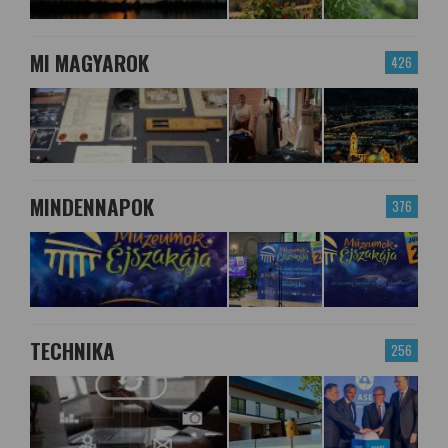
MI MAGYAROK
426
MINDENNAPOK
376
TECHNIKA
256