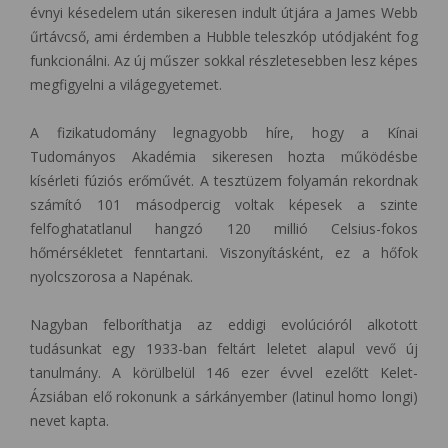
évnyi késedelem után sikeresen indult útjára a James Webb
űrtávcső, ami érdemben a Hubble teleszkóp utódjaként fog
funkcionálni. Az új műszer sokkal részletesebben lesz képes
megfigyelni a világegyetemet.
A fizikatudomány legnagyobb híre, hogy a Kínai
Tudományos Akadémia sikeresen hozta működésbe
kísérleti fúziós erőművét. A tesztüzem folyamán rekordnak
számító 101 másodpercig voltak képesek a szinte
felfoghatatlanul hangzó 120 millió Celsius-fokos
hőmérsékletet fenntartani. Viszonyításként, ez a hőfok
nyolcszorosa a Napénak.
Nagyban felboríthatja az eddigi evolúcióról alkotott
tudásunkat egy 1933-ban feltárt leletet alapul vevő új
tanulmány. A körülbelül 146 ezer évvel ezelőtt Kelet-
Ázsiában elő rokonunk a sárkányember (latinul homo longi)
nevet kapta.