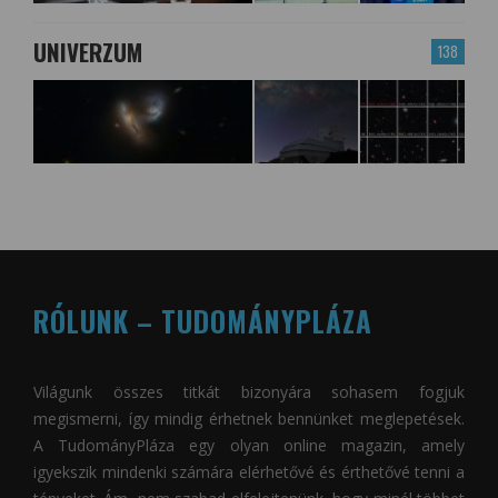
UNIVERZUM
138
RÓLUNK – TUDOMÁNYPLÁZA
Világunk összes titkát bizonyára sohasem fogjuk
megismerni, így mindig érhetnek bennünket meglepetések.
A
TudományPláza
egy olyan online magazin, amely
igyekszik mindenki számára elérhetővé és érthetővé tenni a