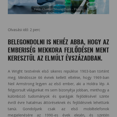
Fotó: Chokniti Khongchum - Pexels
Olvasási idő:
2
perc
BELEGONDOLNI IS NEHÉZ ABBA, HOGY AZ
EMBERISÉG MEKKORA FEJLŐDÉSEN MENT
KERESZTÜL AZ ELMÚLT ÉVSZÁZADBAN.
A Wright testvérek első sikeres repülése 1903-ban történt
meg. Mindössze 66 évnek kellett eltelnie, hogy 1969-ban
Neil Armstrong legyen az első ember, aki a Holdra lép. A
felgyorsult világunkat mi sem bizonyítja jobban, minthogy a
különböző tudományok és iparágak fejlődésével szinte
évről évre hatalmas áttöréseknek és fejlődésnek lehettünk
tanúi. Gondoljunk csak az első mobiltelefonok
megjelenésére az 1990-es évek elején, és szintén