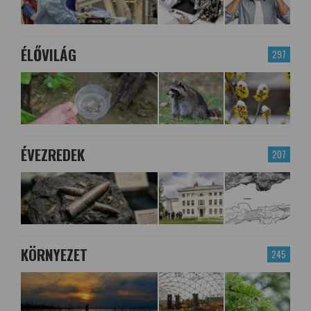
ÉLŐVILÁG
297
ÉVEZREDEK
207
KÖRNYEZET
245