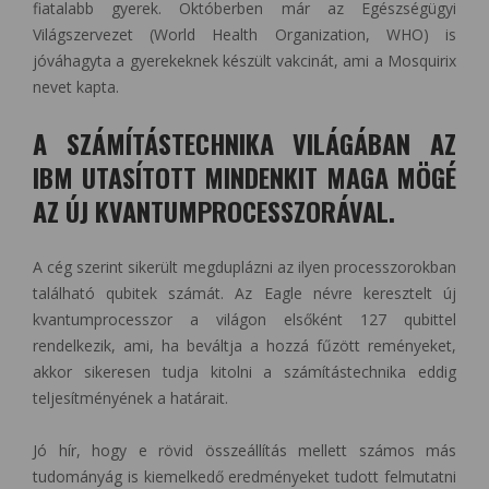
fiatalabb gyerek. Októberben már az Egészségügyi
Világszervezet (World Health Organization, WHO) is
jóváhagyta a gyerekeknek készült vakcinát, ami a Mosquirix
nevet kapta.
A SZÁMÍTÁSTECHNIKA VILÁGÁBAN AZ
IBM UTASÍTOTT MINDENKIT MAGA MÖGÉ
AZ ÚJ KVANTUMPROCESSZORÁVAL.
A cég szerint sikerült megduplázni az ilyen processzorokban
található qubitek számát. Az Eagle névre keresztelt új
kvantumprocesszor a világon elsőként 127 qubittel
rendelkezik, ami, ha beváltja a hozzá fűzött reményeket,
akkor sikeresen tudja kitolni a számítástechnika eddig
teljesítményének a határait.
Jó hír, hogy e rövid összeállítás mellett számos más
tudományág is kiemelkedő eredményeket tudott felmutatni