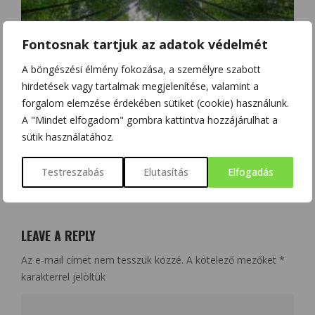
Fontosnak tartjuk az adatok védelmét
A böngészési élmény fokozása, a személyre szabott
hirdetések vagy tartalmak megjelenítése, valamint a
MAGYARORSZÁGON ELŐSZÖR KIMUTATOTT KÁRTEVŐK
forgalom elemzése érdekében sütiket (cookie) használunk.
A "Mindet elfogadom" gombra kattintva hozzájárulhat a
sütik használatához.
Testreszabás
Elutasítás
Elfogadás
NO COMMENT
LEAVE A REPLY
Az e-mail címet nem tesszük közzé.
A kötelező mezőket
*
karakterrel jelöltük