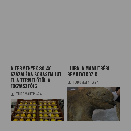
A TERMÉNYEK 30-40
LJUBA, A MAMUTBÉBI
NE
SZÁZALÉKA SOHASEM JUT
BEMUTATKOZIK
EZ
I
EL A TERMELŐTŐL A
ME
TUDOMÁNYPLÁZA
FOGYASZTÓIG
TUDOMÁNYPLÁZA