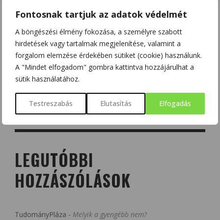
Fontosnak tartjuk az adatok védelmét
A böngészési élmény fokozása, a személyre szabott
hirdetések vagy tartalmak megjelenítése, valamint a
forgalom elemzése érdekében sütiket (cookie) használunk.
A "Mindet elfogadom" gombra kattintva hozzájárulhat a
sütik használatához.
Testreszabás
Elutasítás
Elfogadás
LEGUTÓBBI
HOZZÁSZÓLÁSOK
TudományPláza
-
Melyik a gyengébb nem?