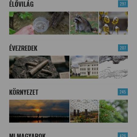
ÉLŐVILÁG
297
ÉVEZREDEK
207
KÖRNYEZET
245
MI MAGYAROK
426