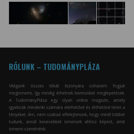
RÓLUNK – TUDOMÁNYPLÁZA
Világunk összes titkát bizonyára sohasem fogjuk
megismerni, így mindig érhetnek bennünket meglepetések.
A
TudományPláza
egy olyan online magazin, amely
igyekszik mindenki számára elérhetővé és érthetővé tenni a
tényeket. Ám, nem szabad elfelejtenünk, hogy minél többet
tudunk, annál kevesebbet ismerünk ahhoz képest, amit
ismerni szeretnénk.