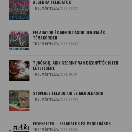
ALGEBRA FELADATOK
TUDOMÁNYPLÁZA
2017/05/23
FELADATOK ÉS MEGOLDÁSOK DERIVÁLÁS
TÉMAKÖRBEN
TUDOMÁNYPLÁZA
2017/05/07
TUDÓSOK, AKIK SZERINT VAN BIZONYÍTÉK ISTEN
LÉTEZÉSÉRE
TUDOMÁNYPLÁZA
2014/10/19
SZÖVEGES FELADATOK ÉS MEGOLDÁSOK
TUDOMÁNYPLÁZA
2019/04/09
EGYENLETEK – FELADATOK ÉS MEGOLDÁSOK
TUDOMÁNYPLÁZA
2017/05/05