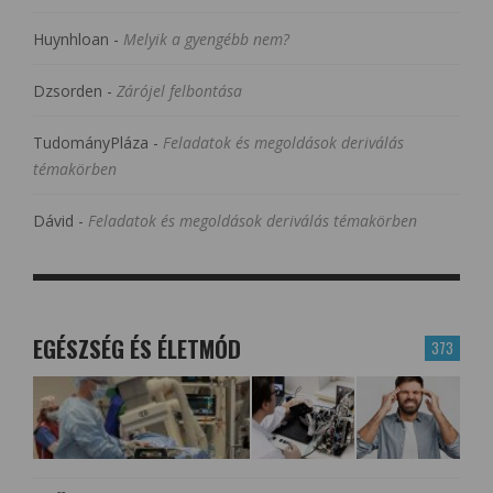
Huynhloan
-
Melyik a gyengébb nem?
Dzsorden
-
Zárójel felbontása
TudományPláza
-
Feladatok és megoldások deriválás
témakörben
Dávid
-
Feladatok és megoldások deriválás témakörben
EGÉSZSÉG ÉS ÉLETMÓD
373