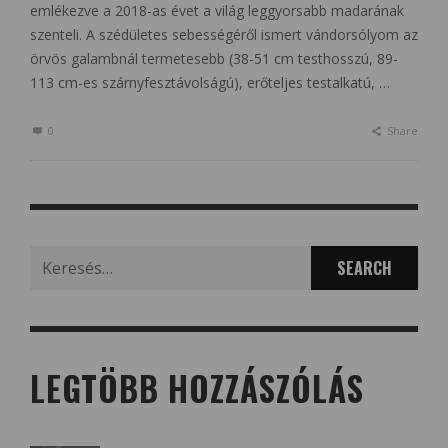
emlékezve a 2018-as évet a világ leggyorsabb madarának
szenteli. A szédületes sebességéről ismert vándorsólyom az
örvös galambnál termetesebb (38-51 cm testhosszú, 89-
113 cm-es szárnyfesztávolságú), erőteljes testalkatú, …
0
Share
Search
for:
LEGTÖBB HOZZÁSZÓLÁS