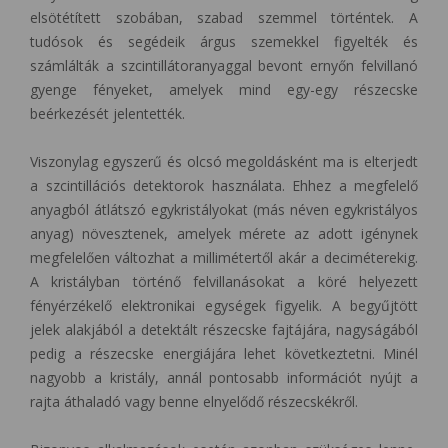
elsötétített szobában, szabad szemmel történtek. A
tudósok és segédeik árgus szemekkel figyelték és
számlálták a szcintillátoranyaggal bevont ernyőn felvillanó
gyenge fényeket, amelyek mind egy-egy részecske
beérkezését jelentették.
Viszonylag egyszerű és olcsó megoldásként ma is elterjedt
a szcintillációs detektorok használata. Ehhez a megfelelő
anyagból átlátszó egykristályokat (más néven egykristályos
anyag) növesztenek, amelyek mérete az adott igénynek
megfelelően változhat a millimétertől akár a deciméterekig.
A kristályban történő felvillanásokat a köré helyezett
fényérzékelő elektronikai egységek figyelik. A begyűjtött
jelek alakjából a detektált részecske fajtájára, nagyságából
pedig a részecske energiájára lehet következtetni. Minél
nagyobb a kristály, annál pontosabb információt nyújt a
rajta áthaladó vagy benne elnyelődő részecskékről.