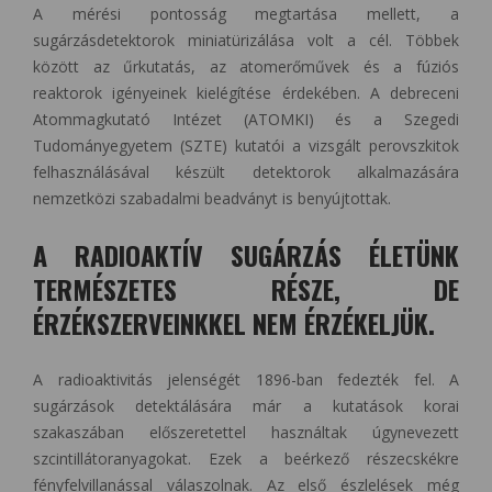
A mérési pontosság megtartása mellett, a
sugárzásdetektorok miniatürizálása volt a cél. Többek
között az űrkutatás, az atomerőművek és a fúziós
reaktorok igényeinek kielégítése érdekében. A debreceni
Atommagkutató Intézet (ATOMKI) és a Szegedi
Tudományegyetem (SZTE) kutatói a vizsgált perovszkitok
felhasználásával készült detektorok alkalmazására
nemzetközi szabadalmi beadványt is benyújtottak.
A RADIOAKTÍV SUGÁRZÁS ÉLETÜNK
TERMÉSZETES RÉSZE, DE
ÉRZÉKSZERVEINKKEL NEM ÉRZÉKELJÜK.
A radioaktivitás jelenségét 1896-ban fedezték fel. A
sugárzások detektálására már a kutatások korai
szakaszában előszeretettel használtak úgynevezett
szcintillátoranyagokat. Ezek a beérkező részecskékre
fényfelvillanással válaszolnak. Az első észlelések még