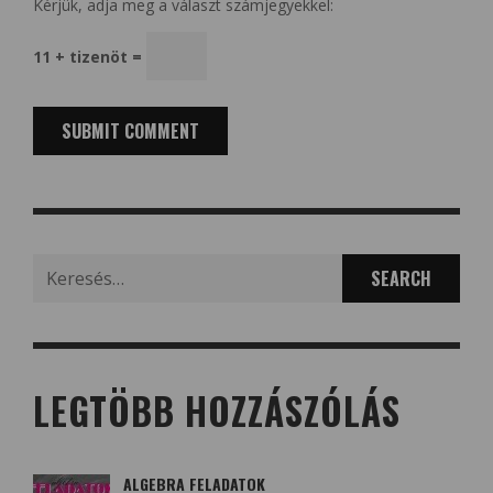
Kérjük, adja meg a választ számjegyekkel:
11 + tizenöt =
Search
for:
LEGTÖBB HOZZÁSZÓLÁS
ALGEBRA FELADATOK