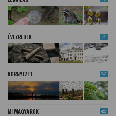
ÉVEZREDEK
207
KÖRNYEZET
245
MI MAGYAROK
426