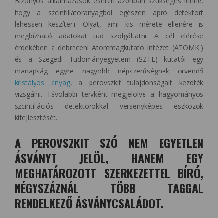
Bizonyos alkalmazások esetén azonban szükséges lenne,
hogy a szcintillátoranyagból egészen apró detektort
lehessen készíteni. Olyat, ami kis mérete ellenére is
megbízható adatokat tud szolgáltatni. A cél elérése
érdekében a debreceni Atommagkutató Intézet (ATOMKI)
és a Szegedi Tudományegyetem (SZTE) kutatói egy
manapság egyre nagyobb népszerűségnek örvendő
kristályos anyag
, a perovszkit tulajdonságait kezdték
vizsgálni. Távolabbi tervként megjelölve a hagyományos
szcintillációs detektorokkal versenyképes eszközök
kifejlesztését.
A PEROVSZKIT SZÓ NEM EGYETLEN
ÁSVÁNYT JELÖL, HANEM EGY
MEGHATÁROZOTT SZERKEZETTEL BÍRÓ,
NÉGYSZÁZNÁL TÖBB TAGGAL
RENDELKEZŐ ÁSVÁNYCSALÁDOT.