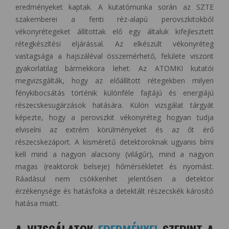
eredményeket kaptak. A kutatómunka során az SZTE
szakemberei a fenti réz-alapú perovszkitokból
vékonyrétegeket állítottak elő egy általuk kifejlesztett
rétegkészítési eljárással. Az elkészült vékonyréteg
vastagsága a hajszáléval összemérhető, felülete viszont
gyakorlatilag bármekkora lehet. Az ATOMKI kutatói
megvizsgálták, hogy az előállított rétegekben milyen
fénykibocsátás történik különféle fajtájú és energiájú
részecskesugárzások hatására. Külön vizsgálat tárgyát
képezte, hogy a perovszkit vékonyréteg hogyan tudja
elviselni az extrém körülményeket és az őt érő
részecskezáport. A kisméretű detektoroknak ugyanis bírni
kell mind a nagyon alacsony (világűr), mind a nagyon
magas (reaktorok belseje) hőmérsékletet és nyomást.
Ráadásul nem csökkenhet jelentősen a detektor
érzékenysége és hatásfoka a detektált részecskék károsító
hatása miatt.