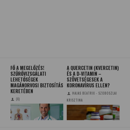
J
FŐ A MEGELŐZÉS!
A QUERCETIN (KVERCETIN)
TÚL
SZŰRŐVIZSGÁLATI
ÉS A D-VITAMIN –
OK
LEHETŐSÉGEK
SZÖVETSÉGESEK A
FE
MAGÁNORVOSI BIZTOSÍTÁS
KORONAVÍRUS ELLEN?
KERETÉBEN
HAJAS BEATRIX - SZOBOSZLAI
(X)
KRISZTINA