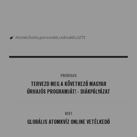
Atomki
fúziós
perovszkit
radioaktív
SZTE
PREVIOUS
TERVEZD MEG A KÖVETKEZŐ MAGYAR
ŰRHAJÓS PROGRAMJÁT! - DIÁKPÁLYÁZAT
NEXT
GLOBÁLIS ATOMKVÍZ ONLINE VETÉLKEDŐ