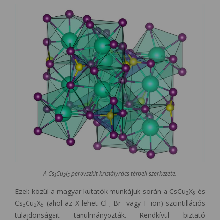
A Cs
Cu
I
perovszkit kristályrács térbeli szerkezete.
3
2
5
Ezek közül a magyar kutatók munkájuk során a CsCu
X
és
2
3
Cs
Cu
X
(ahol az X lehet Cl-, Br- vagy I- ion) szcintillációs
3
2
5
tulajdonságait tanulmányozták. Rendkívül biztató