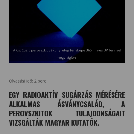
A Cs3Cu2I5 perovszkit vékonyréteg fényképe 365 nm-es UV fénnyel
megvilágítva.
Olvasási idő:
2
perc
EGY RADIOAKTÍV SUGÁRZÁS MÉRÉSÉRE
ALKALMAS ÁSVÁNYCSALÁD, A
PEROVSZKITOK TULAJDONSÁGAIT
VIZSGÁLTÁK MAGYAR KUTATÓK.