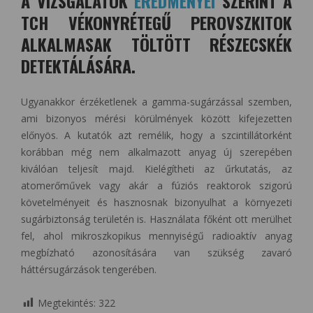
A VIZSGÁLATOK
EREDMÉNYEI
SZERINT A
TCH VÉKONYRÉTEGŰ PEROVSZKITOK
ALKALMASAK TÖLTÖTT RÉSZECSKÉK
DETEKTÁLÁSÁRA.
Ugyanakkor érzéketlenek a gamma-sugárzással szemben,
ami bizonyos mérési körülmények között kifejezetten
előnyös. A kutatók azt remélik, hogy a szcintillátorként
korábban még nem alkalmazott anyag új szerepében
kiválóan teljesít majd. Kielégítheti az űrkutatás, az
atomerőművek vagy akár a fúziós reaktorok szigorú
követelményeit és hasznosnak bizonyulhat a környezeti
sugárbiztonság területén is. Használata főként ott merülhet
fel, ahol mikroszkopikus mennyiségű radioaktív anyag
megbízható azonosítására van szükség zavaró
háttérsugárzások tengerében.
Megtekintés:
322