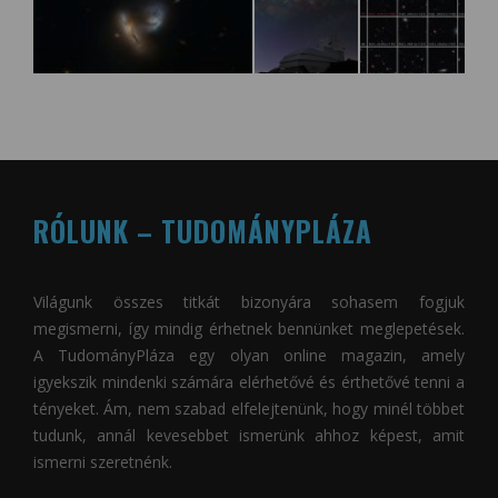
RÓLUNK – TUDOMÁNYPLÁZA
Világunk összes titkát bizonyára sohasem fogjuk
megismerni, így mindig érhetnek bennünket meglepetések.
A
TudományPláza
egy olyan online magazin, amely
igyekszik mindenki számára elérhetővé és érthetővé tenni a
tényeket. Ám, nem szabad elfelejtenünk, hogy minél többet
tudunk, annál kevesebbet ismerünk ahhoz képest, amit
ismerni szeretnénk.