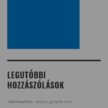
LEGUTÓBBI
HOZZÁSZÓLÁSOK
TudományPláza
-
Melyik a gyengébb nem?