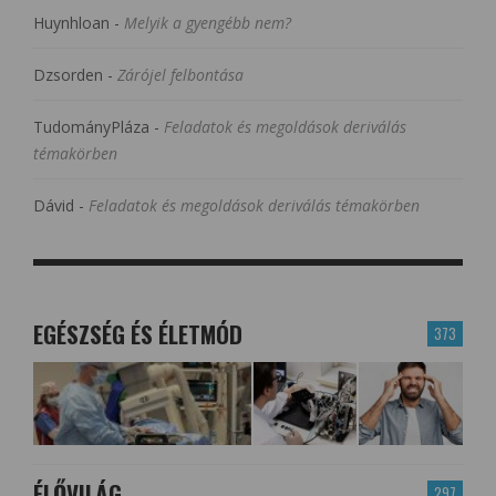
Huynhloan
-
Melyik a gyengébb nem?
Dzsorden
-
Zárójel felbontása
TudományPláza
-
Feladatok és megoldások deriválás
témakörben
Dávid
-
Feladatok és megoldások deriválás témakörben
EGÉSZSÉG ÉS ÉLETMÓD
373
ÉLŐVILÁG
297