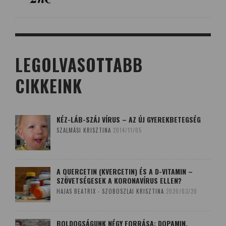
LEGOLVASOTTABB
CIKKEINK
KÉZ-LÁB-SZÁJ VÍRUS – AZ ÚJ GYEREKBETEGSÉG
SZALMÁSI KRISZTINA
2014/11/05
A QUERCETIN (KVERCETIN) ÉS A D-VITAMIN –
SZÖVETSÉGESEK A KORONAVÍRUS ELLEN?
HAJAS BEATRIX - SZOBOSZLAI KRISZTINA
2020/03/20
BOLDOGSÁGUNK NÉGY FORRÁSA: DOPAMIN,