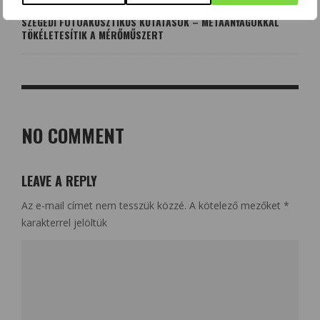
SZEGEDI FOTOAKUSZTIKUS KUTATÁSOK – METAANYAGOKKAL
TÖKÉLETESÍTIK A MÉRŐMŰSZERT
NO COMMENT
LEAVE A REPLY
Az e-mail címet nem tesszük közzé.
A kötelező mezőket
*
karakterrel jelöltük