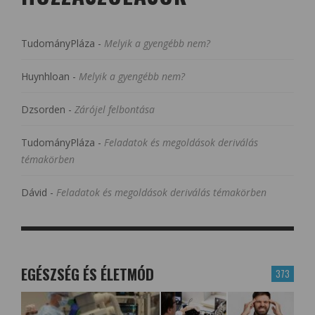
TudományPláza
-
Melyik a gyengébb nem?
Huynhloan
-
Melyik a gyengébb nem?
Dzsorden
-
Zárójel felbontása
TudományPláza
-
Feladatok és megoldások deriválás
témakörben
Dávid
-
Feladatok és megoldások deriválás témakörben
EGÉSZSÉG ÉS ÉLETMÓD
373