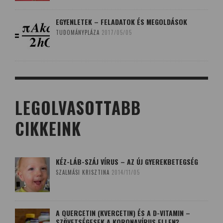
EGYENLETEK – FELADATOK ÉS MEGOLDÁSOK
TUDOMÁNYPLÁZA
2017/05/05
LEGOLVASOTTABB
CIKKEINK
KÉZ-LÁB-SZÁJ VÍRUS – AZ ÚJ GYEREKBETEGSÉG
SZALMÁSI KRISZTINA
2014/11/05
A QUERCETIN (KVERCETIN) ÉS A D-VITAMIN –
SZÖVETSÉGESEK A KORONAVÍRUS ELLEN?