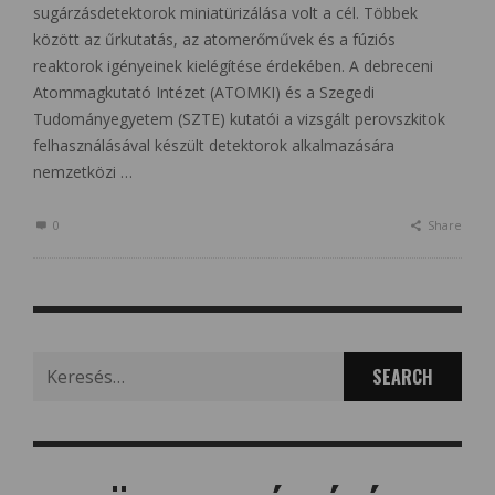
sugárzásdetektorok miniatürizálása volt a cél. Többek
között az űrkutatás, az atomerőművek és a fúziós
reaktorok igényeinek kielégítése érdekében. A debreceni
Atommagkutató Intézet (ATOMKI) és a Szegedi
Tudományegyetem (SZTE) kutatói a vizsgált perovszkitok
felhasználásával készült detektorok alkalmazására
nemzetközi …
0
Share
Search
for: