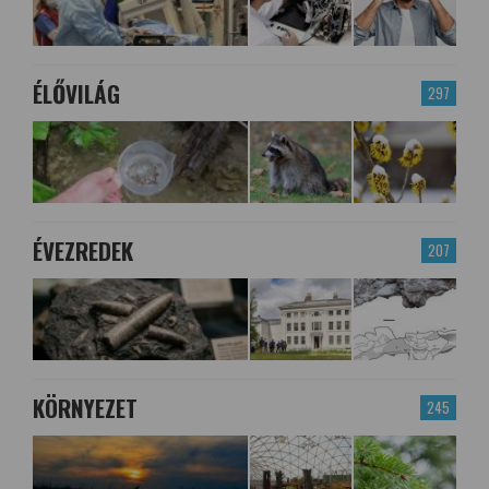
ÉLŐVILÁG
297
ÉVEZREDEK
207
KÖRNYEZET
245