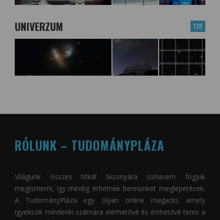
UNIVERZUM
138
RÓLUNK – TUDOMÁNYPLÁZA
Világunk összes titkát bizonyára sohasem fogjuk
megismerni, így mindig érhetnek bennünket meglepetések.
A
TudományPláza
egy olyan online magazin, amely
igyekszik mindenki számára elérhetővé és érthetővé tenni a