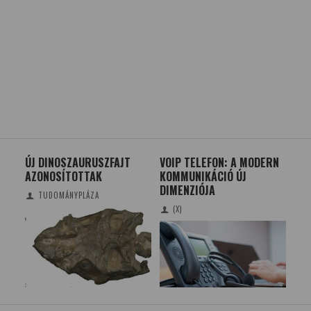
 –
ÚJ DINOSZAURUSZFAJT
VOIP TELEFON: A MODERN
HIG
AZONOSÍTOTTAK
KOMMUNIKÁCIÓ ÚJ
VIL
EN
DIMENZIÓJA
CSI
TUDOMÁNYPLÁZA
(X)