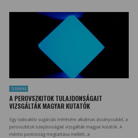
TECHNIKA
A PEROVSZKITOK TULAJDONSÁGAIT
VIZSGÁLTÁK MAGYAR KUTATÓK
Egy radioaktív sugárzás mérésére alkalmas ásványcsalád, a
perovszkitok tulajdonságait vizsgálták magyar kutatók. A
mérési pontosság megtartása mellett, a