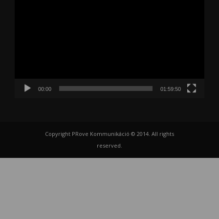
00:00
01:59:50
Copyright PRove Kommunikáció © 2014. All rights
reserved.