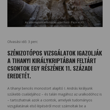
Az altemplom a feltárás után Fotó: Pazirik Kft.
Olvasási idő:
3
perc
SZÉNIZOTÓPOS VIZSGÁLATOK IGAZOLJÁK
A TIHANYI KIRÁLYKRIPTÁBAN FELTÁRT
CSONTOK EGY RÉSZÉNEK 11. SZÁZADI
EREDETÉT.
A tihanyi bencés monostort alapító I. András királyunk
szűkebb családjához – és talán magához az uralkodóhoz is
– tartozhatnak azok a csontok, amelyek tudományos
vizsgálatának első lépéséről most számoltak be a