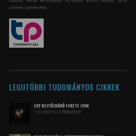
tudunk, annál kevesebbet ismerünk ahhoz képest, amit
ismerni szeretnénk.
LEGUTÓBBI TUDOMÁNYOS CIKKEK
EGY REJTŐZKÖDŐ FEKETE LYUK
TUDOMÁNYPLÁZA
2026/07/27