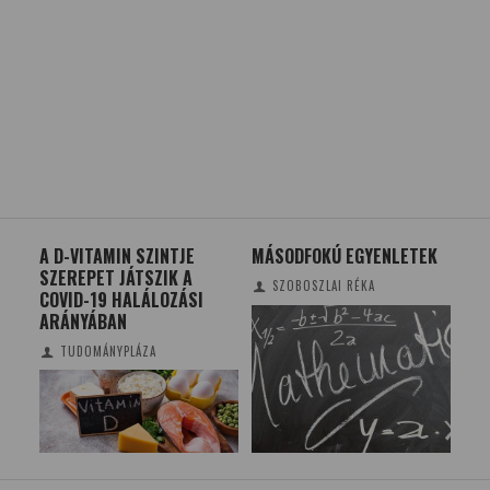
Z A
A D-VITAMIN SZINTJE
MÁSODFOKÚ EGYENLETEK
A M
SZEREPET JÁTSZIK A
TER
SZOBOSZLAI RÉKA
COVID-19 HALÁLOZÁSI
ÁL
ARÁNYÁBAN
KEL
LÁS
TUDOMÁNYPLÁZA
FÜ
IGA