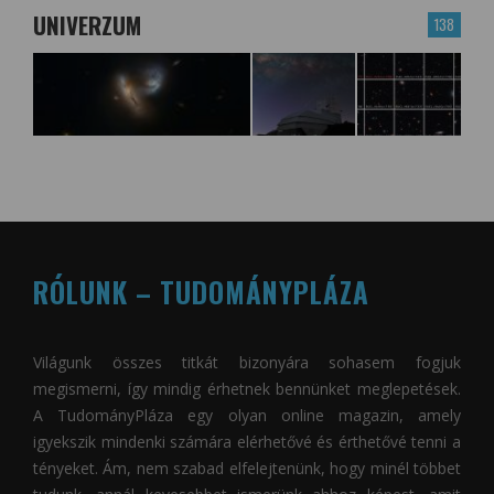
UNIVERZUM
138
RÓLUNK – TUDOMÁNYPLÁZA
Világunk összes titkát bizonyára sohasem fogjuk
megismerni, így mindig érhetnek bennünket meglepetések.
A
TudományPláza
egy olyan online magazin, amely
igyekszik mindenki számára elérhetővé és érthetővé tenni a
tényeket. Ám, nem szabad elfelejtenünk, hogy minél többet