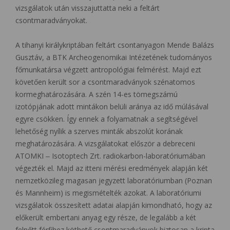
vizsgálatok után visszajuttatta neki a feltárt
csontmaradványokat.
A tihanyi királykriptában feltárt csontanyagon Mende Balázs
Gusztáv, a BTK Archeogenomikai Intézetének tudományos
főmunkatársa végzett antropológiai felmérést. Majd ezt
követően került sor a csontmaradványok szénatomos
kormeghatározására. A szén 14-es tömegszámú
izotópjának adott mintákon belüli aránya az idő múlásával
egyre csökken. Így ennek a folyamatnak a segítségével
lehetőség nyílik a szerves minták abszolút korának
meghatározására. A vizsgálatokat először a debreceni
ATOMKI ‒ Isotoptech Zrt. radiokarbon-laboratóriumában
végezték el. Majd az itteni mérési eredmények alapján két
nemzetközileg magasan jegyzett laboratóriumban (Poznan
és Mannheim) is megismételték azokat. A laboratóriumi
vizsgálatok összesített adatai alapján kimondható, hogy az
előkerült embertani anyag egy része, de legalább a két
felnőtt férfihez köthető csontmaradványok biztosan a kripta