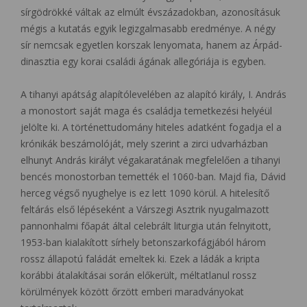
sírgödrökké váltak az elmúlt évszázadokban, azonosításuk
mégis a kutatás egyik legizgalmasabb eredménye. A négy
sír nemcsak egyetlen korszak lenyomata, hanem az Árpád-
dinasztia egy korai családi ágának allegóriája is egyben.
A tihanyi apátság alapítólevelében az alapító király, I. András
a monostort saját maga és családja temetkezési helyéül
jelölte ki. A történettudomány hiteles adatként fogadja el a
krónikák beszámolóját, mely szerint a zirci udvarházban
elhunyt András királyt végakaratának megfelelően a tihanyi
bencés monostorban temették el 1060-ban. Majd fia, Dávid
herceg végső nyughelye is ez lett 1090 körül. A hitelesítő
feltárás első lépéseként a Várszegi Asztrik nyugalmazott
pannonhalmi főapát által celebrált liturgia után felnyitott,
1953-ban kialakított sírhely betonszarkofágjából három
rossz állapotú faládát emeltek ki. Ezek a ládák a kripta
korábbi átalakításai során előkerült, méltatlanul rossz
körülmények között őrzött emberi maradványokat