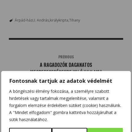
Árpád-házi
I. András
királykripta
Tihany
PREVIOUS
A RAGADOZÓK DAGANATOS
MEGBETEGEDÉSEKRE VALÓ HAJLAMA
MAGAS
Fontosnak tartjuk az adatok védelmét
A böngészési élmény fokozása, a személyre szabott
hirdetések vagy tartalmak megjelenítése, valamint a
NEXT
forgalom elemzése érdekében sütiket (cookie) használunk.
FÖLDGÁZSZIVÁRGÁS ÉRZÉKELÉSÉBEN
A "Mindet elfogadom" gombra kattintva hozzájárulhat a
HASZNOSÍTHATÓ MIKROMÉRETŰ
sütik használatához.
GÁZÉRZÉKELŐ