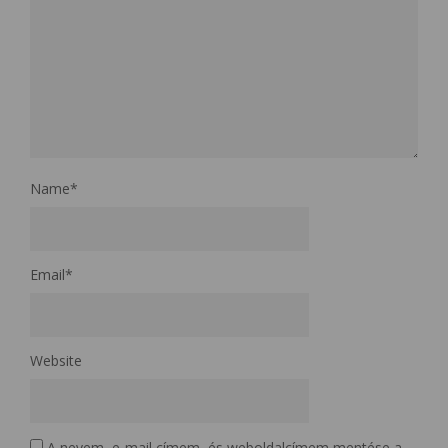
Name
*
Email
*
Website
A nevem, e-mail címem, és weboldalcímem mentése a