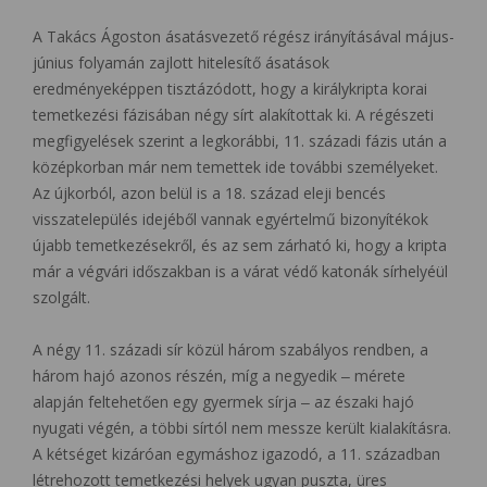
A Takács Ágoston ásatásvezető régész irányításával május-
június folyamán zajlott hitelesítő ásatások
eredményeképpen tisztázódott, hogy a királykripta korai
temetkezési fázisában négy sírt alakítottak ki. A régészeti
megfigyelések szerint a legkorábbi, 11. századi fázis után a
középkorban már nem temettek ide további személyeket.
Az újkorból, azon belül is a 18. század eleji bencés
visszatelepülés idejéből vannak egyértelmű bizonyítékok
újabb temetkezésekről, és az sem zárható ki, hogy a kripta
már a végvári időszakban is a várat védő katonák sírhelyéül
szolgált.
A négy 11. századi sír közül három szabályos rendben, a
három hajó azonos részén, míg a negyedik ‒ mérete
alapján feltehetően egy gyermek sírja ‒ az északi hajó
nyugati végén, a többi sírtól nem messze került kialakításra.
A kétséget kizáróan egymáshoz igazodó, a 11. században
létrehozott temetkezési helyek ugyan puszta, üres