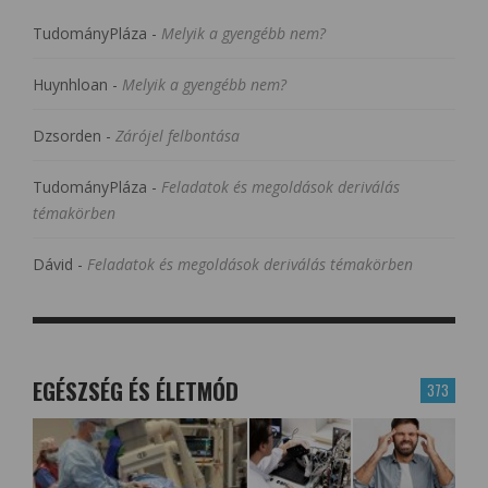
TudományPláza
-
Melyik a gyengébb nem?
Huynhloan
-
Melyik a gyengébb nem?
Dzsorden
-
Zárójel felbontása
TudományPláza
-
Feladatok és megoldások deriválás
témakörben
Dávid
-
Feladatok és megoldások deriválás témakörben
EGÉSZSÉG ÉS ÉLETMÓD
373