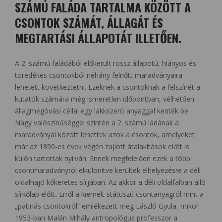
SZÁMÚ FALÁDA TARTALMA KÖZÖTT A
CSONTOK SZÁMÁT, ÁLLAGÁT ÉS
MEGTARTÁSI ÁLLAPOTÁT ILLETŐEN.
A 2. számú faládából előkerült rossz állapotú, hiányos és
töredékes csontokból néhány felnőtt maradványaira
lehetett következtetni. Ezeknek a csontoknak a felszínét a
kutatók számára még ismeretlen időpontban, vélhetően
állagmegóvási céllal egy lakkszerű anyaggal kenték be.
Nagy valószínűséggel szintén a 2. számú ládának a
maradványai között lehettek azok a csontok, amelyeket
már az 1890-es évek végén zajlott átalakítások előtt is
külön tartottak nyilván. Ennek megfelelően ezek a többi
csontmaradványtól elkülönítve kerültek elhelyezésre a déli
oldalhajó kőkeretes sírjában. Az akkor a déli oldalfalban álló
sírkőlap előtt. Erről a kiemelt státuszú csontanyagról mint a
„patinás csontokról” emlékezett meg László Gyula, mikor
1953-ban Malán Mihály antropológus professzor a