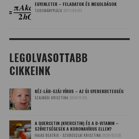
EGYENLETEK – FELADATOK ÉS MEGOLDÁSOK
TUDOMÁNYPLÁZA
2017/05/05
LEGOLVASOTTABB
CIKKEINK
KÉZ-LÁB-SZÁJ VÍRUS – AZ ÚJ GYEREKBETEGSÉG
SZALMÁSI KRISZTINA
2014/11/05
A QUERCETIN (KVERCETIN) ÉS A D-VITAMIN –
SZÖVETSÉGESEK A KORONAVÍRUS ELLEN?
HAJAS BEATRIX - SZOBOSZLAI KRISZTINA
2020/03/20