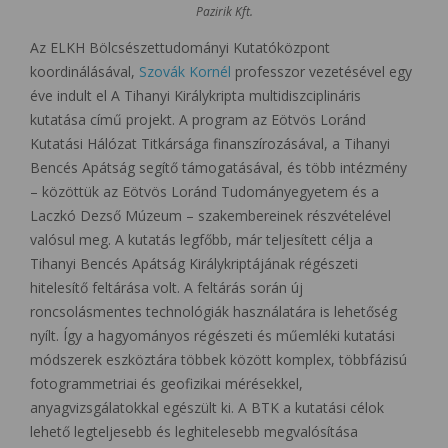
Pazirik Kft.
Az ELKH Bölcsészettudományi Kutatóközpont
koordinálásával,
Szovák Kornél
professzor vezetésével egy
éve indult el A Tihanyi Királykripta multidiszciplináris
kutatása című projekt. A program az Eötvös Loránd
Kutatási Hálózat Titkársága finanszírozásával, a Tihanyi
Bencés Apátság segítő támogatásával, és több intézmény
– közöttük az Eötvös Loránd Tudományegyetem és a
Laczkó Dezső Múzeum – szakembereinek részvételével
valósul meg. A kutatás legfőbb, már teljesített célja a
Tihanyi Bencés Apátság Királykriptájának régészeti
hitelesítő feltárása volt. A feltárás során új
roncsolásmentes technológiák használatára is lehetőség
nyílt. Így a hagyományos régészeti és műemléki kutatási
módszerek eszköztára többek között komplex, többfázisú
fotogrammetriai és geofizikai mérésekkel,
anyagvizsgálatokkal egészült ki. A BTK a kutatási célok
lehető legteljesebb és leghitelesebb megvalósítása