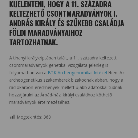
KIJELENTENI, HOGY A 11. SZÁZADRA
KELTEZHETŐ CSONTMARADVÁNYOK I.
ANDRÁS KIRÁLY ÉS SZŰKEBB CSALÁDJA
FÖLDI MARADVÁNYAIHOZ
TARTOZHATNAK.
A tihanyi királykriptában talált, a 11. századra keltezett
csontmaradványok genetikai vizsgálata jelenleg is
folyamatban van a
BTK Archeogenomikai Intézet
ében. Az
archeogenetikus szakemberek bizakodnak abban, hogy a
radiokarbon-eredmények mellett újabb adatokkal tudnak
hozzájárulni az Árpád-házi királyi családhoz köthető
maradványok értelmezéséhez.
Megtekintés:
368