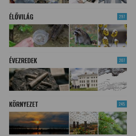
ÉLŐVILÁG
297
ÉVEZREDEK
207
KÖRNYEZET
245