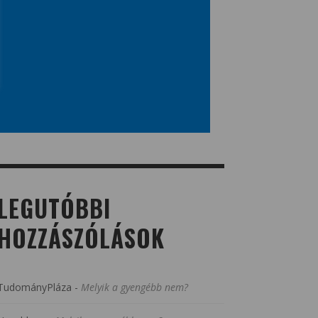
LEGUTÓBBI
HOZZÁSZÓLÁSOK
TudományPláza
-
Melyik a gyengébb nem?