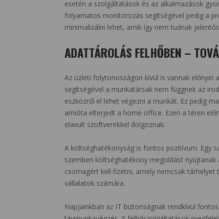
esetén a szolgáltatások és az alkalmazások gyors
folyamatos monitorozás segítségével pedig a prob
minimalizálni lehet, amik így nem tudnak jelentős
ADATTÁROLÁS FELHŐBEN – TOVÁ
Az üzleti folytonosságon kívül is vannak előnyei 
segítségével a munkatársak nem függnek az irodá
eszközről el lehet végezni a munkát. Ez pedig ma
amióta elterjedt a home office. Ezen a téren elő
elavult szoftverekkel dolgoznak.
A költséghatékonyság is fontos pozitívum. Egy sa
szemben költséghatékony megoldást nyújtanak a 
csomagért kell fizetni, amely nemcsak tárhelyet 
vállalatok számára.
Napjainkban az IT biztonságnak rendkívül fontos 
távmunkavégzés. A felhőszolgáltatások megfelel