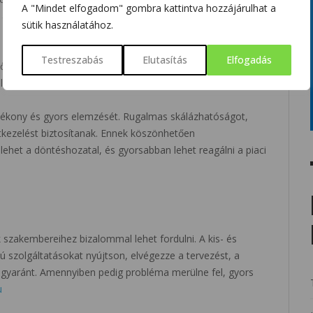
A "Mindet elfogadom" gombra kattintva hozzájárulhat a
y a jelszókezelők. Ezek egytől-egyig extra védelmet
sütik használatához.
Testreszabás
Elutasítás
Elfogadás
ek. Akár tárhelyről, akár szoftvercsomagról van szó, a
l olyanért is fizetni, amire nincs szükség.
atékony és gyors elemzését. Rugalmas skálázhatóságot,
atkezelést biztosítanak. Ennek köszönhetően
lehet a döntéshozatal, és gyorsabban lehet reagálni a piaci
 szakembereihez bizalommal lehet fordulni. A kis- és
ú szolgáltatásokat nyújtson, elvégezze a tervezést, a
egyaránt. Amennyiben pedig probléma merülne fel, gyors
u