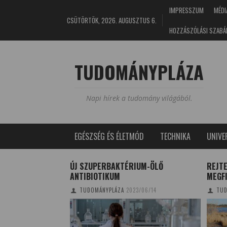
IMPRESSZUM
MÉDI
CSÜTÖRTÖK, 2026. AUGUSZTUS 6.
HOZZÁSZÓLÁSI SZABÁ
TUDOMÁNYPLÁZA
Napi hírek a tudomány világából.
EGÉSZSÉG ÉS ÉLETMÓD
TECHNIKA
UNIV
COVID-19
ÚJ SZUPERBAKTÉRIUM-ÖLŐ
REJT
AZMÁJÁBÓL
ANTIBIOTIKUM
MEGF
0/05/04
TUDOMÁNYPLÁZA
2023/06/14
TUD