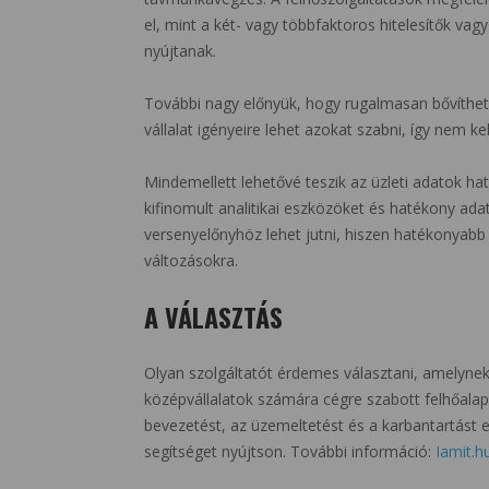
el, mint a két- vagy többfaktoros hitelesítők vag
nyújtanak.
További nagy előnyük, hogy rugalmasan bővíthető
vállalat igényeire lehet azokat szabni, így nem kel
Mindemellett lehetővé teszik az üzleti adatok h
kifinomult analitikai eszközöket és hatékony ad
versenyelőnyhöz lehet jutni, hiszen hatékonyabb 
változásokra.
A VÁLASZTÁS
Olyan szolgáltatót érdemes választani, amelynek
középvállalatok számára cégre szabott felhőalap
bevezetést, az üzemeltetést és a karbantartást 
segítséget nyújtson. További információ:
Iamit.h