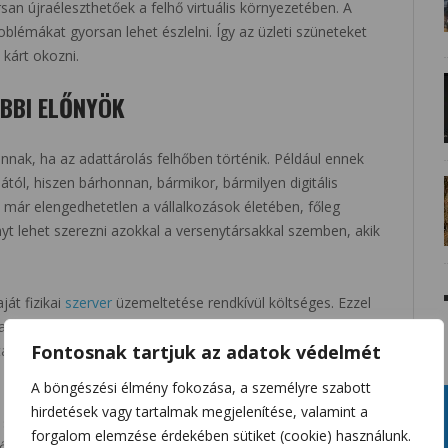
an újraéleszthetőek a felhő virtuális környezetében. A
lémákat gyorsan lehet észlelni. Így az üzleti szüneteket
 kárt okozni.
BBI ELŐNYÖK
annak, ha az adattárolás felhőben történik. Például ennek
tól, hiszen bárhonnan, bármikor, bármilyen digitális
 már elengedhetetlen a vállalkozások életében, főleg
nyt lehet szerezni azokkal a versenytársakkal szemben, akik
ját fizikai
szerver
üzemeltetése rendkívül költséges. Ezzel
felhőalapú szolgáltatások, hiszen ebben az esetben
Fontosnak tartjuk az adatok védelmét
tartalmaz, de egyéb hasznos szolgáltatásokat is biztosít a
A böngészési élmény fokozása, a személyre szabott
hirdetések vagy tartalmak megjelenítése, valamint a
szerepe van, főleg azóta, amióta elterjedt a
forgalom elemzése érdekében sütiket (cookie) használunk.
ő biztonságot nyújtanak, hiszen olyan programok érhetőek