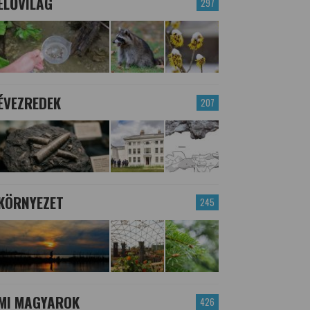
ÉLŐVILÁG
297
ÉVEZREDEK
207
KÖRNYEZET
245
MI MAGYAROK
426