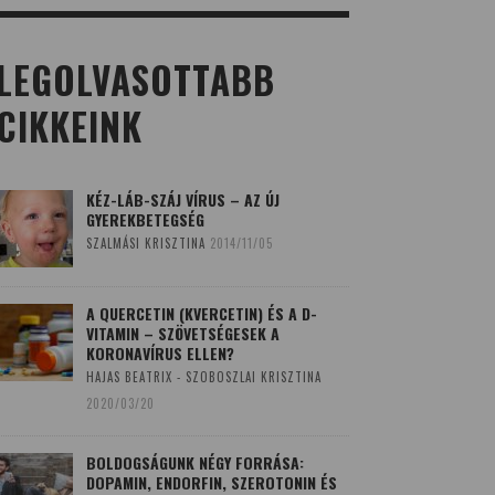
LEGOLVASOTTABB
CIKKEINK
KÉZ-LÁB-SZÁJ VÍRUS – AZ ÚJ
GYEREKBETEGSÉG
SZALMÁSI KRISZTINA
2014/11/05
A QUERCETIN (KVERCETIN) ÉS A D-
VITAMIN – SZÖVETSÉGESEK A
KORONAVÍRUS ELLEN?
HAJAS BEATRIX - SZOBOSZLAI KRISZTINA
2020/03/20
BOLDOGSÁGUNK NÉGY FORRÁSA:
DOPAMIN, ENDORFIN, SZEROTONIN ÉS