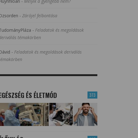
Huynhloan
-
Melyik a gyengébb nem?
Dzsorden
-
Zárójel felbontása
TudományPláza
-
Feladatok és megoldások
deriválás témakörben
Dávid
-
Feladatok és megoldások deriválás
témakörben
EGÉSZSÉG ÉS ÉLETMÓD
373