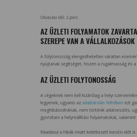
Olvasási idő:
2
perc
AZ ÜZLETI FOLYAMATOK ZAVAR
SZEREPE VAN A VÁLLALKOZÁSOK 
A folytonosság elengedhetetlen váratlan esemén
nyújtanak segítséget, hiszen a rugalmasság és a 
AZ ÜZLETI FOLYTONOSSÁG
A cégeknek nem kell kizárólag a helyi szerverei
legyenek, ugyanis az
adattárolás felhőben
ezt ga
meghibásodnának, nem történik adatvesztés, ugya
gyorsítani a helyreállítási folyamatokat, valamin
Ráadásul a hibák miatt keletkezett kiesési időt is