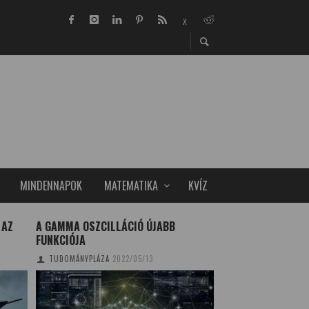
MINDENNAPOK
MATEMATIKA
KVÍZ
 AZ
A GAMMA OSZCILLÁCIÓ ÚJABB
OSCAR VIÑALS – A
FUNKCIÓJA
SZOBOSZLAI KRISZT
TUDOMÁNYPLÁZA
2022/05/13