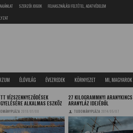
AAJÁNLAT
SZERZŐI JOGOK
FELHASZNÁLÁSI FELTÉTEL, ADATVÉDELEM
LYZAT
ERZUM
ÉLŐVILÁG
ÉVEZREDEK
KÖRNYEZET
MI, MAGYAROK
ETT VÍZSZENNYEZŐDÉSEK
27 KILOGRAMMNYI ARANYKINCS
IGYELÉSÉRE ALKALMAS ESZKÖZ
ARANYLÁZ IDEJÉBŐL
OMÁNYPLÁZA
2018/01/08
TUDOMÁNYPLÁZA
2014/05/07