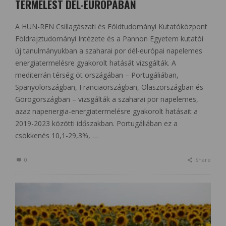
TERMELÉST DÉL-EURÓPÁBAN
A HUN-REN Csillagászati és Földtudományi Kutatóközpont
Földrajztudományi Intézete és a Pannon Egyetem kutatói
új tanulmányukban a szaharai por dél-európai napelemes
energiatermelésre gyakorolt hatását vizsgálták. A
mediterrán térség öt országában – Portugáliában,
Spanyolországban, Franciaországban, Olaszországban és
Görögországban – vizsgálták a szaharai por napelemes,
azaz napenergia-energiatermelésre gyakorolt hatásait a
2019-2023 közötti időszakban. Portugáliában ez a
csökkenés 10,1-29,3%, …
0
Share