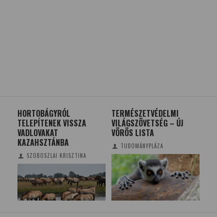
TERMÉSZETVÉDELMI
A KUTYÁK OKOSABBAK A
NE
VILÁGSZÖVETSÉG – ÚJ
MACSKÁKNÁL?
VÖRÖS LISTA
TUDOMÁNYPLÁZA
TUDOMÁNYPLÁZA