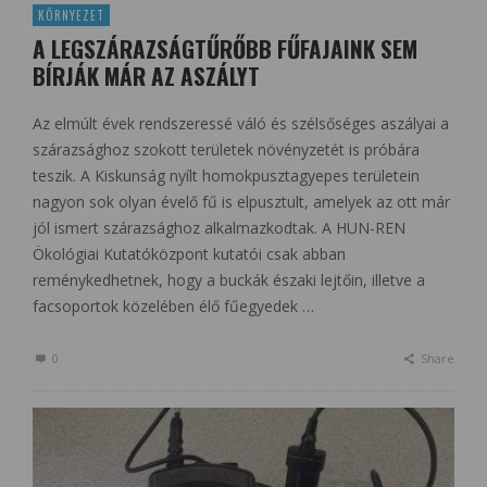
KÖRNYEZET
A LEGSZÁRAZSÁGTŰRŐBB FŰFAJAINK SEM
BÍRJÁK MÁR AZ ASZÁLYT
Az elmúlt évek rendszeressé váló és szélsőséges aszályai a
szárazsághoz szokott területek növényzetét is próbára
teszik. A Kiskunság nyílt homokpusztagyepes területein
nagyon sok olyan évelő fű is elpusztult, amelyek az ott már
jól ismert szárazsághoz alkalmazkodtak. A HUN-REN
Ökológiai Kutatóközpont kutatói csak abban
reménykedhetnek, hogy a buckák északi lejtőin, illetve a
facsoportok közelében élő fűegyedek …
0
Share