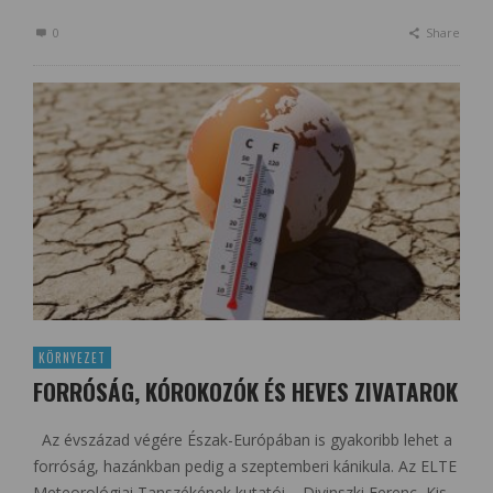
0
Share
KÖRNYEZET
FORRÓSÁG, KÓROKOZÓK ÉS HEVES ZIVATAROK
Az évszázad végére Észak-Európában is gyakoribb lehet a
forróság, hazánkban pedig a szeptemberi kánikula. Az ELTE
Meteorológiai Tanszékének kutatói – Divinszki Ferenc, Kis