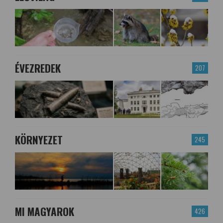
ÉVEZREDEK
207
KÖRNYEZET
245
MI MAGYAROK
426