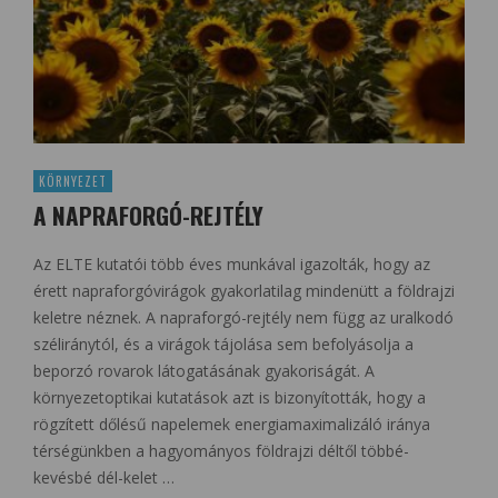
KÖRNYEZET
A NAPRAFORGÓ-REJTÉLY
Az ELTE kutatói több éves munkával igazolták, hogy az
érett napraforgóvirágok gyakorlatilag mindenütt a földrajzi
keletre néznek. A napraforgó-rejtély nem függ az uralkodó
széliránytól, és a virágok tájolása sem befolyásolja a
beporzó rovarok látogatásának gyakoriságát. A
környezetoptikai kutatások azt is bizonyították, hogy a
rögzített dőlésű napelemek energiamaximalizáló iránya
térségünkben a hagyományos földrajzi déltől többé-
kevésbé dél-kelet …