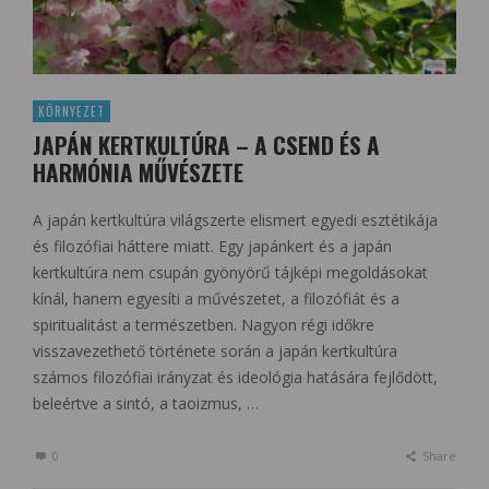
KÖRNYEZET
JAPÁN KERTKULTÚRA – A CSEND ÉS A
HARMÓNIA MŰVÉSZETE
A japán kertkultúra világszerte elismert egyedi esztétikája
és filozófiai háttere miatt. Egy japánkert és a japán
kertkultúra nem csupán gyönyörű tájképi megoldásokat
kínál, hanem egyesíti a művészetet, a filozófiát és a
spiritualitást a természetben. Nagyon régi időkre
visszavezethető története során a japán kertkultúra
számos filozófiai irányzat és ideológia hatására fejlődött,
beleértve a sintó, a taoizmus, …
0
Share