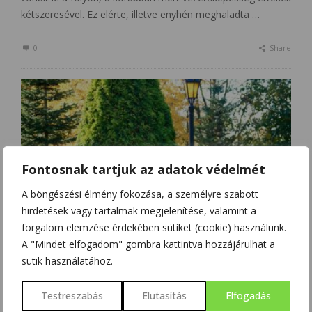
kétszeresével. Ez elérte, illetve enyhén meghaladta …
0
Share
Fontosnak tartjuk az adatok védelmét
A böngészési élmény fokozása, a személyre szabott
hirdetések vagy tartalmak megjelenítése, valamint a
forgalom elemzése érdekében sütiket (cookie) használunk.
A "Mindet elfogadom" gombra kattintva hozzájárulhat a
KÖRNYEZET
sütik használatához.
VÁROSKLÍMA ÉS A VÁROSLAKÓK
HŐÉRZETÉNEK KUTATÁSA
Testreszabás
Elutasítás
Elfogadás