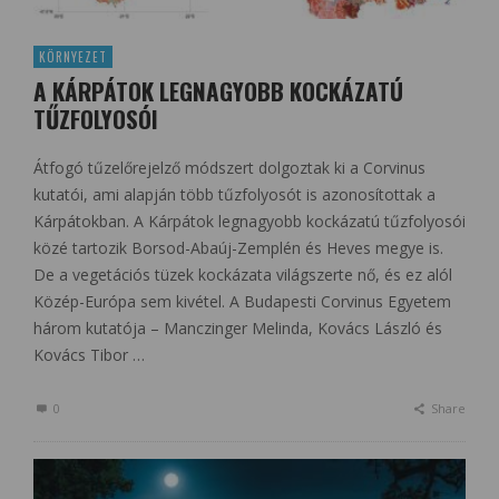
KÖRNYEZET
A KÁRPÁTOK LEGNAGYOBB KOCKÁZATÚ
TŰZFOLYOSÓI
Átfogó tűzelőrejelző módszert dolgoztak ki a Corvinus
kutatói, ami alapján több tűzfolyosót is azonosítottak a
Kárpátokban. A Kárpátok legnagyobb kockázatú tűzfolyosói
közé tartozik Borsod-Abaúj-Zemplén és Heves megye is.
De a vegetációs tüzek kockázata világszerte nő, és ez alól
Közép-Európa sem kivétel. A Budapesti Corvinus Egyetem
három kutatója – Manczinger Melinda, Kovács László és
Kovács Tibor …
0
Share