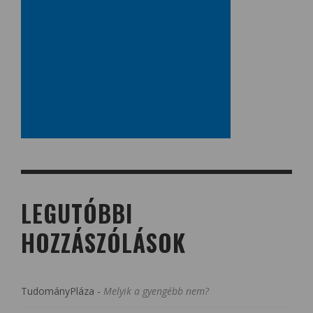
LEGUTÓBBI
HOZZÁSZÓLÁSOK
TudományPláza
-
Melyik a gyengébb nem?