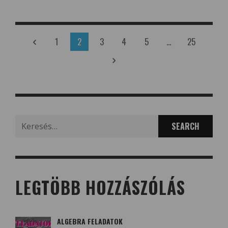
1
2
3
4
5
…
25
Search
for:
LEGTÖBB HOZZÁSZÓLÁS
ALGEBRA FELADATOK