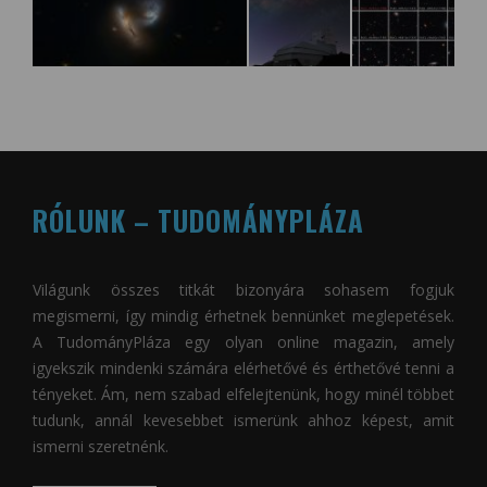
RÓLUNK – TUDOMÁNYPLÁZA
Világunk összes titkát bizonyára sohasem fogjuk
megismerni, így mindig érhetnek bennünket meglepetések.
A
TudományPláza
egy olyan online magazin, amely
igyekszik mindenki számára elérhetővé és érthetővé tenni a
tényeket. Ám, nem szabad elfelejtenünk, hogy minél többet
tudunk, annál kevesebbet ismerünk ahhoz képest, amit
ismerni szeretnénk.