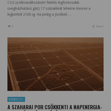
CO2 (a klímaváltozásért felelős legfontosabb
üvegházhatású gáz) 17 százalékát lehetne kivonni a
légkörből 2100-ig. Ha pedig a jövőbeli …
0
Share
KÖRNYEZET
A SZAHARAI POR CSÖKKENTI A NAPENERGIA-