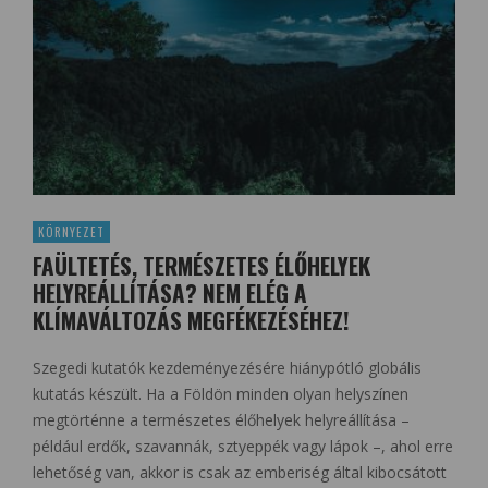
KÖRNYEZET
FAÜLTETÉS, TERMÉSZETES ÉLŐHELYEK
HELYREÁLLÍTÁSA? NEM ELÉG A
KLÍMAVÁLTOZÁS MEGFÉKEZÉSÉHEZ!
Szegedi kutatók kezdeményezésére hiánypótló globális
kutatás készült. Ha a Földön minden olyan helyszínen
megtörténne a természetes élőhelyek helyreállítása –
például erdők, szavannák, sztyeppék vagy lápok –, ahol erre
lehetőség van, akkor is csak az emberiség által kibocsátott