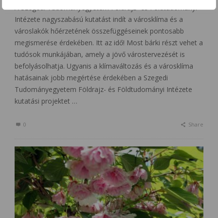
A Szegedi Tudományegyetem Földrajz- és Földtudományi
Intézete nagyszabású kutatást indít a városklíma és a
városlakók hőérzetének összefüggéseinek pontosabb
megismerése érdekében. Itt az idő! Most bárki részt vehet a
tudósok munkájában, amely a jövő várostervezését is
befolyásolhatja. Ugyanis a klímaváltozás és a városklíma
hatásainak jobb megértése érdekében a Szegedi
Tudományegyetem Földrajz- és Földtudományi Intézete
kutatási projektet …
0
Share