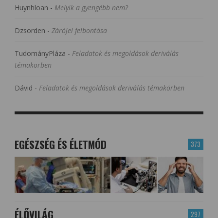
Huynhloan
-
Melyik a gyengébb nem?
Dzsorden
-
Zárójel felbontása
TudományPláza
-
Feladatok és megoldások deriválás
témakörben
Dávid
-
Feladatok és megoldások deriválás témakörben
EGÉSZSÉG ÉS ÉLETMÓD
373
ÉLŐVILÁG
297