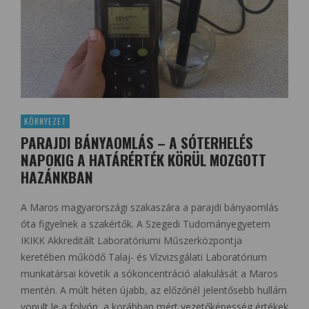
KÖRNYEZET
PARAJDI BÁNYAOMLÁS – A SÓTERHELÉS
NAPOKIG A HATÁRÉRTÉK KÖRÜL MOZGOTT
HAZÁNKBAN
A Maros magyarországi szakaszára a parajdi bányaomlás
óta figyelnek a szakértők. A Szegedi Tudományegyetem
IKIKK Akkreditált Laboratóriumi Műszerközpontja
keretében működő Talaj- és Vízvizsgálati Laboratórium
munkatársai követik a sókoncentráció alakulását a Maros
mentén. A múlt héten újabb, az előzőnél jelentősebb hullám
vonult le a folyón, a korábban mért vezetőképesség értékek