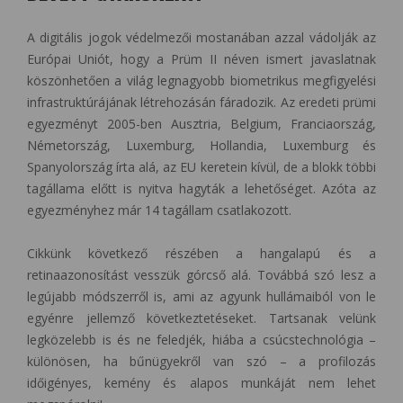
A digitális jogok védelmezői mostanában azzal vádolják az
Európai Uniót, hogy a Prüm II néven ismert javaslatnak
köszönhetően a világ legnagyobb biometrikus megfigyelési
infrastruktúrájának létrehozásán fáradozik. Az eredeti prümi
egyezményt 2005-ben Ausztria, Belgium, Franciaország,
Németország, Luxemburg, Hollandia, Luxemburg és
Spanyolország írta alá, az EU keretein kívül, de a blokk többi
tagállama előtt is nyitva hagyták a lehetőséget. Azóta az
egyezményhez már 14 tagállam csatlakozott.
Cikkünk következő részében a hangalapú és a
retinaazonosítást vesszük górcső alá. Továbbá szó lesz a
legújabb módszerről is, ami az agyunk hullámaiból von le
egyénre jellemző következtetéseket. Tartsanak velünk
legközelebb is és ne feledjék, hiába a csúcstechnológia –
különösen, ha bűnügyekről van szó – a profilozás
időigényes, kemény és alapos munkáját nem lehet