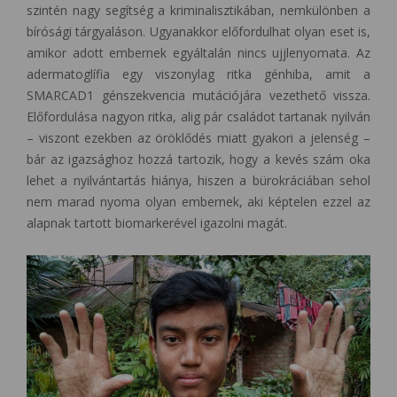
szintén nagy segítség a kriminalisztikában, nemkülönben a
bírósági tárgyaláson. Ugyanakkor előfordulhat olyan eset is,
amikor adott embernek egyáltalán nincs ujjlenyomata. Az
adermatoglífia egy viszonylag ritka génhiba, amit a
SMARCAD1 génszekvencia mutációjára vezethető vissza.
Előfordulása nagyon ritka, alig pár családot tartanak nyilván
– viszont ezekben az öröklődés miatt gyakori a jelenség –
bár az igazsághoz hozzá tartozik, hogy a kevés szám oka
lehet a nyilvántartás hiánya, hiszen a bürokráciában sehol
nem marad nyoma olyan embernek, aki képtelen ezzel az
alapnak tartott biomarkerével igazolni magát.