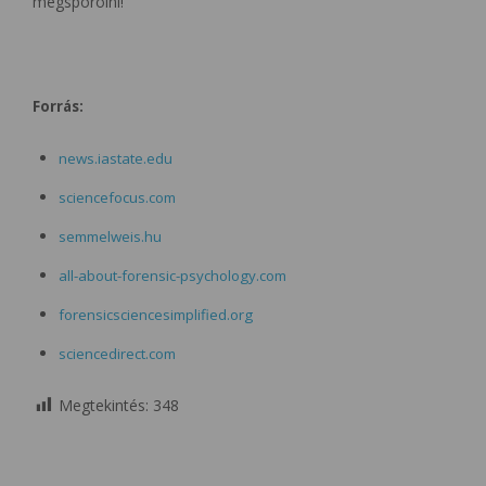
megspórolni!
Forrás:
news.iastate.edu
sciencefocus.com
semmelweis.hu
all-about-forensic-psychology.com
forensicsciencesimplified.org
sciencedirect.com
Megtekintés:
348