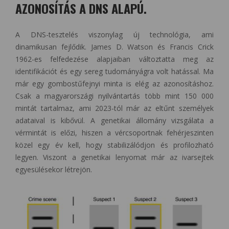
AZONOSÍTÁS A DNS ALAPÚ.
A DNS-tesztelés viszonylag új technológia, ami
dinamikusan fejlődik. James D. Watson és Francis Crick
1962-es felfedezése alapjaiban változtatta meg az
identifikációt és egy sereg tudományágra volt hatással. Ma
már egy gombostűfejnyi minta is elég az azonosításhoz.
Csak a magyarországi nyilvántartás több mint 150 000
mintát tartalmaz, ami 2023-tól már az eltűnt személyek
adataival is kibővül. A genetikai állomány vizsgálata a
vérmintát is előzi, hiszen a vércsoportnak fehérjeszinten
közel egy év kell, hogy stabilizálódjon és profilozható
legyen. Viszont a genetikai lenyomat már az ivarsejtek
egyesülésekor létrejön.