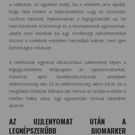
a vádlottat. Az egyetlen esély, ha a védelem arra apellál,
hogy hiba történt a helyszíneléskor vagy az azonosító
szoftver hibázott. Nyilvánvalóan a legegyszerűbb az, ha
nem követünk el bűntényt és a biomarkerünk ujjlenyomat-
adatai nem kerülnek be egy rendőrségi nyilvántartásba!
Viszont a mobilunk esetében használjuk bátran, mert igen
biztonságos módszer.
A telefonunk egyrészt ultraszonikus szkennerrel képes a
legegyszerűbben letapogatni az ujjlenyomatunkat,
másrészt apró kondenzátorráccsal, amelyben
elektromosság van. Ez az elektromosság akkor sül ki, ha a
megfelelő mintázat kiiktatja azt. Persze ez utóbbi esetben a
telefon hiába okos, egy egyszerűbb fotóval sikerülhet
átverni!
AZ UJJLENYOMAT UTÁN A
LEGNÉPSZERŰBB BIOMARKER