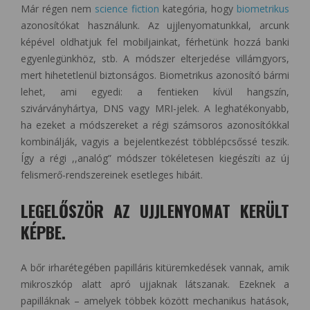
Már régen nem
science fiction
kategória, hogy
biometrikus
azonosítókat használunk. Az ujjlenyomatunkkal, arcunk
képével oldhatjuk fel mobiljainkat, férhetünk hozzá banki
egyenlegünkhöz, stb. A módszer elterjedése villámgyors,
mert hihetetlenül biztonságos. Biometrikus azonosító bármi
lehet, ami egyedi: a fentieken kívül hangszín,
szivárványhártya, DNS vagy MRI-jelek. A leghatékonyabb,
ha ezeket a módszereket a régi számsoros azonosítókkal
kombinálják, vagyis a bejelentkezést többlépcsőssé teszik.
Így a régi ,,analóg” módszer tökéletesen kiegészíti az új
felismerő-rendszereinek esetleges hibáit.
LEGELŐSZÖR AZ UJJLENYOMAT KERÜLT
KÉPBE.
A bőr irharétegében papilláris kitüremkedések vannak, amik
mikroszkóp alatt apró ujjaknak látszanak. Ezeknek a
papilláknak – amelyek többek között mechanikus hatások,