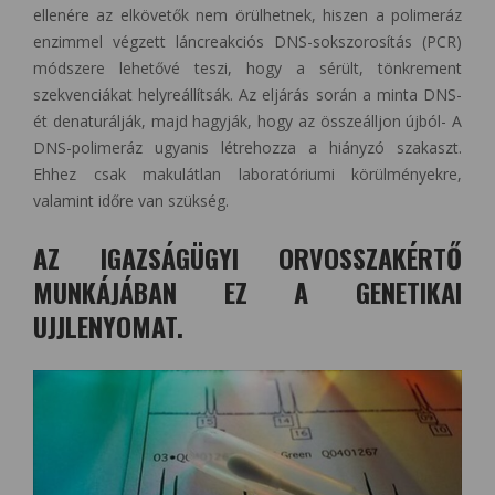
ellenére az elkövetők nem örülhetnek, hiszen a polimeráz
enzimmel végzett láncreakciós DNS-sokszorosítás (PCR)
módszere lehetővé teszi, hogy a sérült, tönkrement
szekvenciákat helyreállítsák. Az eljárás során a minta DNS-
ét denaturálják, majd hagyják, hogy az összeálljon újból- A
DNS-polimeráz ugyanis létrehozza a hiányzó szakaszt.
Ehhez csak makulátlan laboratóriumi körülményekre,
valamint időre van szükség.
AZ IGAZSÁGÜGYI ORVOSSZAKÉRTŐ
MUNKÁJÁBAN EZ A GENETIKAI
UJJLENYOMAT.