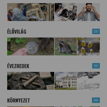
ÉLŐVILÁG
297
ÉVEZREDEK
207
KÖRNYEZET
245