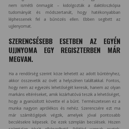
nem ismétli önmagát – kidolgozták a daktiloszkópia
tudományát és módszertanát, hogy hatékonyabban
léphessenek fel a bűnözés ellen. Ebben segített az
ujjlenyomat.
SZERENCSÉSEBB ESETBEN AZ EGYÉN
UJJNYOMA EGY REGISZTERBEN MÁR
MEGVAN.
Ha a rendőrség szerint köze lehetett az adott bűntényhez,
akkor összevetik az övét a helyszínen találtakkal. Fontos,
hogy nem az egyezés lehetőségét keresik, hanem az olyan
markáns eltéréseket, amik kizárhatóvá teszik a lehetőséget,
hogy a gyanúsított követte el a bűnt. Természetesen ez a
munka nagyon aprólékos és nehéz. Szerencsére ezt ma
már számítógépek végzik, amelyek jóval pontosabb
becslésekre képesek. De ezek szimplán becslések. Hiszen
számtalan tévút elképzelhető. Például vannak esetek,