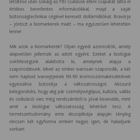
letöltése után sokáig az FBI csalások elleni csapatát látta el
értékes bennfentes információkkal, majd a saját
biztonságtechnikai cégével keresett dollármilliókat. Bravúrja
– jórészt a biomarkerek miatt – ma egyszerűen lehetetlen
lenne!
Mik azok a biomarkerek? Olyan egyedi azonosítók, amely
alapvetően jellemzik az adott egyént. Ezeket a biológiai
sokféleségünk alakította ki, amelynek alapja a
szaporodásunk. Mivel az ember ivarosan szaporodik, a két
nem haploid ivarsejtjeinek fél-fél kromoszómakészletének
egyesülése biztosítja a változatosságot. Abszurd
belegondolni, hogy alig pár személyiségtípus, kultúra, vallás
és civilizáció van; még rendszámból is jóval kevesebb, mint
amit a biológiai változatosság lehetővé tesz. A
természettudomány eme diszciplínája alapján tényleg
nincsen két egyforma ember! Vagyis igen, de haladjunk
sorban!