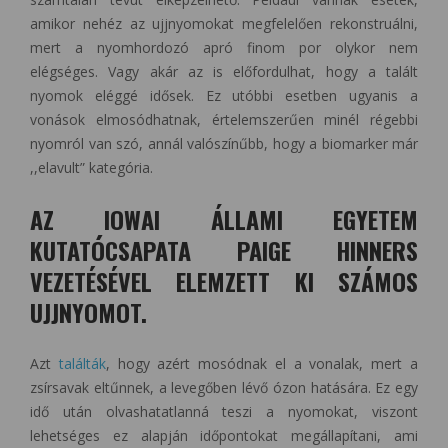
amikor nehéz az ujjnyomokat megfelelően rekonstruálni,
mert a nyomhordozó apró finom por olykor nem
elégséges. Vagy akár az is előfordulhat, hogy a talált
nyomok eléggé idősek. Ez utóbbi esetben ugyanis a
vonások elmosódhatnak, értelemszerűen minél régebbi
nyomról van szó, annál valószínűbb, hogy a biomarker már
,,elavult” kategória.
AZ IOWAI ÁLLAMI EGYETEM
KUTATÓCSAPATA PAIGE HINNERS
VEZETÉSÉVEL ELEMZETT KI SZÁMOS
UJJNYOMOT.
Azt
találták
, hogy azért mosódnak el a vonalak, mert a
zsírsavak eltűnnek, a levegőben lévő ózon hatására. Ez egy
idő után olvashatatlanná teszi a nyomokat, viszont
lehetséges ez alapján időpontokat megállapítani, ami