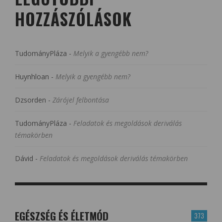
HOZZÁSZÓLÁSOK
TudományPláza
-
Melyik a gyengébb nem?
Huynhloan
-
Melyik a gyengébb nem?
Dzsorden
-
Zárójel felbontása
TudományPláza
-
Feladatok és megoldások deriválás
témakörben
Dávid
-
Feladatok és megoldások deriválás témakörben
EGÉSZSÉG ÉS ÉLETMÓD
373