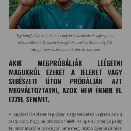
Egy bangladesi családban az anyán kívül mindenki ujjlenyomat
nélkül született. Ez sok nehézséget okoz nekik, hiszen még SIM-
kártyát sem vásárolhatnak. Forrás: bbc.com
AKIK MEGPRÓBÁLJÁK LEÉGETNI
MAGUKRÓL EZEKET A JELEKET VAGY
SEBÉSZETI ÚTON PRÓBÁLJÁK AZT
MEGVÁLTOZTATNI, AZOK NEM ÉRNEK EL
EZZEL SEMMIT.
A leégetést képtelenség olyan nagy területen végrehajtani a
testünkön, hogy ne okozzon halált. Az operáció ténye pedig
felhasználható a bíróságon, ami meg inkább gyanússá teszi