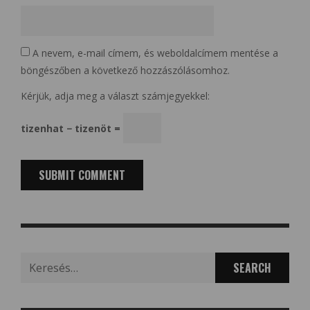
A nevem, e-mail címem, és weboldalcímem mentése a
böngészőben a következő hozzászólásomhoz.
Kérjük, adja meg a választ számjegyekkel:
tizenhat − tizenöt =
Search
for: