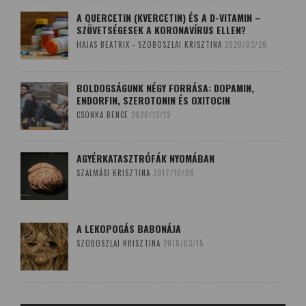
A QUERCETIN (KVERCETIN) ÉS A D-VITAMIN –
SZÖVETSÉGESEK A KORONAVÍRUS ELLEN?
HAJAS BEATRIX - SZOBOSZLAI KRISZTINA
2020/03/20
BOLDOGSÁGUNK NÉGY FORRÁSA: DOPAMIN,
ENDORFIN, SZEROTONIN ÉS OXITOCIN
CSONKA BENCE
2020/12/12
AGYÉRKATASZTRÓFÁK NYOMÁBAN
SZALMÁSI KRISZTINA
2017/10/08
A LEKOPOGÁS BABONÁJA
SZOBOSZLAI KRISZTINA
2018/03/15