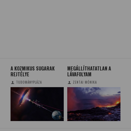
A KOZMIKUS SUGARAK
MEGÁLLÍTHATATLAN A
EG
REJTÉLYE
LÁVAFOLYAM
FA
SZ
TUDOMÁNYPLÁZA
ZENTAI MÓNIKA
KU