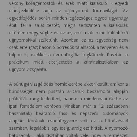
vékony kollagénrostok és erek miatt kialakuló – egyedi
elhelyezkedése adja az ujjlenyomat formavilágát. Az
egyedfejlődés során minden egészséges egyed ugyanúgy
építi fel a saját testét, mégis sejtszinten a kialakulás
eltérően megy végbe és ez az, ami miatt mind különböző
ujjnyomokkal születünk. Azonban ez az egyediség nem
csak erre igaz; hasonló bőrredők találhatók a tenyéren és a
talpon is; ezekkel a dermatoglífia foglalkozik. Pusztán a
praktikum miatt elterjedtebb a kriminalisztikában az
ujjnyom vizsgálata.
A bűnügyi vizsgálódás homlokterébe akkor került, amikor a
bűnösséget nem pusztán a tanúk beszámolói alapján
próbálták meg felderíteni, hanem a mindennapi életbe az
ipari forradalom korában (Kínában már a 12. században
használták) beáramló friss és népszerű tudományok
alapján. Korának csodafegyvere volt ez a bűnözéssel
szemben, legalábbis egy ideig, amíg ezt hitték. A nyomozó
hatóságok – akik tisztában voltak vele, hogy a természet