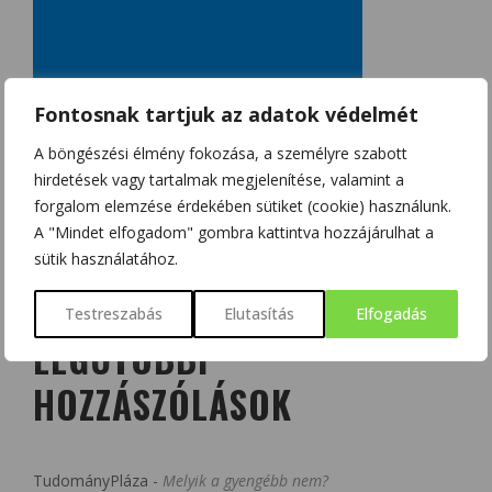
Fontosnak tartjuk az adatok védelmét
A böngészési élmény fokozása, a személyre szabott
hirdetések vagy tartalmak megjelenítése, valamint a
forgalom elemzése érdekében sütiket (cookie) használunk.
A "Mindet elfogadom" gombra kattintva hozzájárulhat a
sütik használatához.
Testreszabás
Elutasítás
Elfogadás
LEGUTÓBBI
HOZZÁSZÓLÁSOK
TudományPláza
-
Melyik a gyengébb nem?