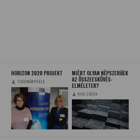
SÁG
HORIZON 2020 PROJEKT
MIÉRT OLYAN NÉPSZERŰEK
KÖL
AZ ÖSSZEESKÜVÉS-
– M
TUDOMÁNYPLÁZA
Z
ELMÉLETEK?
SAJ
KISS ZSÓFIA