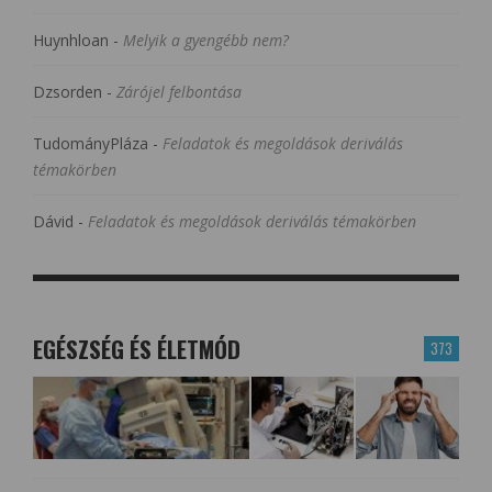
Huynhloan
-
Melyik a gyengébb nem?
Dzsorden
-
Zárójel felbontása
TudományPláza
-
Feladatok és megoldások deriválás
témakörben
Dávid
-
Feladatok és megoldások deriválás témakörben
EGÉSZSÉG ÉS ÉLETMÓD
373