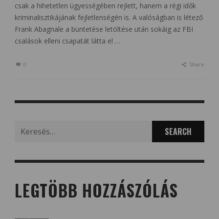
csak a hihetetlen ügyességében rejlett, hanem a régi idők
kriminalisztikájának fejletlenségén is. A valóságban is létező
Frank Abagnale a büntetése letöltése után sokáig az FBI
csalások elleni csapatát látta el …
0
Share
Search
for:
LEGTÖBB HOZZÁSZÓLÁS