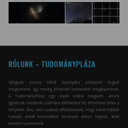
RÓLUNK – TUDOMÁNYPLÁZA
Világunk összes titkát bizonyára sohasem fogjuk
megismerni, így mindig érhetnek bennünket meglepetések.
A
TudományPláza
egy olyan online magazin, amely
igyekszik mindenki számára elérhetővé és érthetővé tenni a
tényeket. Ám, nem szabad elfelejtenünk, hogy minél többet
tudunk, annál kevesebbet ismerünk ahhoz képest, amit
ismerni szeretnénk.