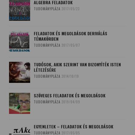
ALGEBRA FELADATOK
TUDOMÁNYPLÁZA
2017/05/23
FELADATOK ÉS MEGOLDÁSOK DERIVÁLÁS
TÉMAKÖRBEN
TUDOMÁNYPLÁZA
2017/05/07
TUDÓSOK, AKIK SZERINT VAN BIZONYÍTÉK ISTEN
LÉTEZÉSÉRE
TUDOMÁNYPLÁZA
2014/10/19
SZÖVEGES FELADATOK ÉS MEGOLDÁSOK
TUDOMÁNYPLÁZA
2019/04/09
EGYENLETEK – FELADATOK ÉS MEGOLDÁSOK
TUDOMÁNYPLÁZA
2017/05/05