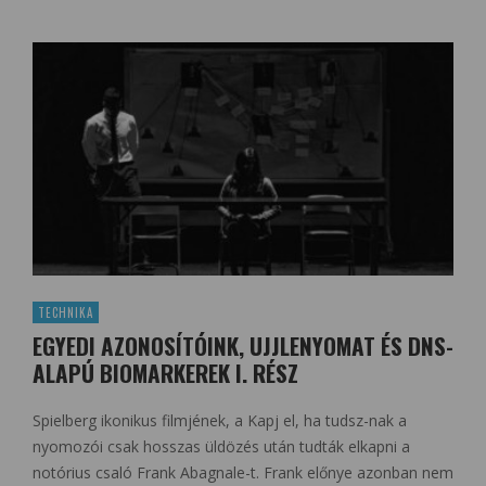
TECHNIKA
EGYEDI AZONOSÍTÓINK, UJJLENYOMAT ÉS DNS-
ALAPÚ BIOMARKEREK I. RÉSZ
Spielberg ikonikus filmjének, a Kapj el, ha tudsz-nak a
nyomozói csak hosszas üldözés után tudták elkapni a
notórius csaló Frank Abagnale-t. Frank előnye azonban nem