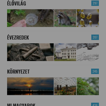
ÉLŐVILÁG
297
ÉVEZREDEK
207
KÖRNYEZET
245
MI MAGYAROK
426