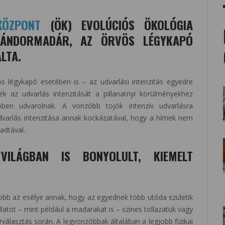
KÖZPONT
(ÖK) EVOLÚCIÓS ÖKOLÓGIA
VÁNDORMADÁR, AZ ÖRVÖS LÉGYKAPÓ
LTA.
s légykapó esetében is – az udvarlási intenzitás egyedre
k az udvarlás intenzitását a pillanatnyi körülményekhez
ebben udvarolnak. A vonzóbb tojók intenzív udvarlásra
dvarlás intenzitása annak kockázatával, hogy a hímek nem
adtával.
VILÁGBAN IS BONYOLULT, KIEMELT
obb az esélye annak, hogy az egyednek több utóda születik
latot – mint például a madarakat is – színes tollazatuk vagy
választás során. A legvonzóbbak általában a legjobb fizikai