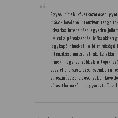
Egyes hímek következetesen gyors
mások kevésbé intenzíven reagáltak 
udvarlás intenzitása egyedre jelle
„Mivel a párválasztási időszakban g
légykapó hímeket, a jó minőségű 
intenzitást mutathatnak. Ez akkor 
hímek, hogy vonzóbbak a tojók sz
vesz el energiát. Ezzel szemben a r
valószínűsége alacsonyabb, követk
választhatnak” – magyarázta David 