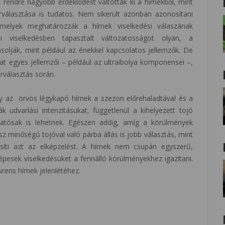
k rendre nagyobb érdeklődést váltottak ki a hímekből, mint
választása is tudatos. Nem sikerült azonban azonosítani
amelyek meghatározzák a hímek viselkedési válaszának
si viselkedésben tapasztalt változatosságot olyan, a
olják, mint például az énekkel kapcsolatos jellemzők. De
zat egyes jellemzői – például az ultraibolya komponensei –,
rválasztás során.
gy az örvös légykapó hímek a szezon előrehaladtával és a
k udvarlási intenzitásukat, függetlenül a kihelyezett tojó
gatósak is lehetnek. Egészen addig, amíg a körülmények
 minőségű tojóval való párba állás is jobb választás, mint
íti azt az elképzelést. A hímek nem csupán egyszerű,
esek viselkedésüket a fennálló körülményekhez igazítani.
urens hímek jelenlétéhez.