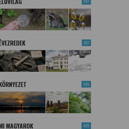
ÉLŐVILÁG
297
ÉVEZREDEK
207
KÖRNYEZET
245
MI MAGYAROK
426