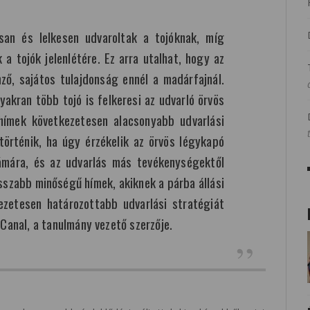
an és lelkesen udvaroltak a tojóknak, míg
a tojók jelenlétére. Ez arra utalhat, hogy az
mző, sajátos tulajdonság ennél a madárfajnál.
yakran több tojó is felkeresi az udvarló örvös
hímek következetesen alacsonyabb udvarlási
történik, ha úgy érzékelik az örvös légykapó
ámára, és az udvarlás más tevékenységektől
osszabb minőségű hímek, akiknek a párba állási
ezetesen határozottabb udvarlási stratégiát
Canal, a tanulmány vezető szerzője.