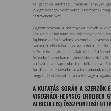
és genetikai adottságú madarak, amelyek így
jellegzetességek veszélyeket is hordoznak mag
észrevehetik őket.
Hagyományosan a nőstényeket tartják a válog
válogatás nélkül bármelyik nősténnyel párba áll
faj hímje a nőstényekhez viszonyítva kevesebb i
ivarsejtek előállítása vagy az utódok kihord
befektetéssel járhat, és akár több nősténnyel
feltételezés azonban megkérdőjelezhetővé válik,
a részüket a szaporodás terheiből, mint a nőst
fordíthatnak az udvarlásra, a territóriumuk megt
megvédjék utódaikat fajtársaiktól vagy a ragado
A KUTATÁS SORÁN A SZERZŐK 
VISEGRÁDI-HEGYSÉG ERDEIBEN 
ALBICOLLIS) ÖSSZPONTOSÍTOTTA