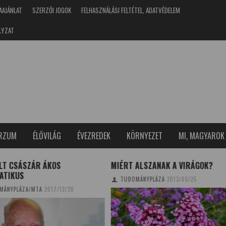
AAJÁNLAT
SZERZŐI JOGOK
FELHASZNÁLÁSI FELTÉTEL, ADATVÉDELEM
LYZAT
ERZUM
ÉLŐVILÁG
ÉVEZREDEK
KÖRNYEZET
MI, MAGYAROK
T ALSZANAK A VIRÁGOK?
A RÓZSA GONDOZÁSA TUDOMÁN
OMÁNYPLÁZA
2013/05/25
TUDOMÁNYPLÁZA
2022/03/18