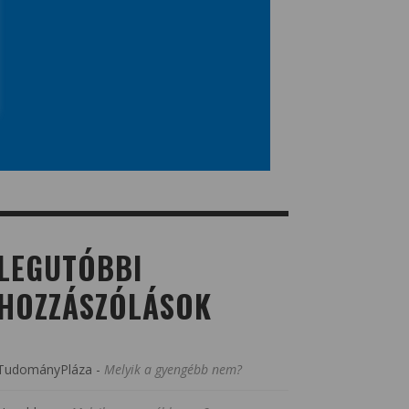
LEGUTÓBBI
HOZZÁSZÓLÁSOK
TudományPláza
-
Melyik a gyengébb nem?