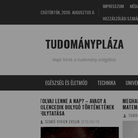
IMPRESSZUM
MÉDI
CSÜTÖRTÖK, 2026. AUGUSZTUS 6.
HOZZÁSZÓLÁSI SZABÁ
TUDOMÁNYPLÁZA
Napi hírek a tudomány világából.
EGÉSZSÉG ÉS ÉLETMÓD
TECHNIKA
UNIV
P? – AVAGY A
MEGHALT CSÁSZÁR ÁKOS
MIÉR
Ó TÖRTÉNETÉNEK
MATEMATIKUS
TUD
TUDOMÁNYPLÁZA/MTA
2017/12/20
2016/06/10