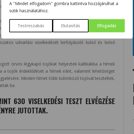
A "Mindet elfogadom" gombra kattintva hozzájárulhat a
ím örvös légykapók. Kiválasztanak egy odút maguknak, és
sütik használatához.
el és egyéb hívójelekkel próbálják magukhoz csalogatni a
ról ismert, amik például az egyedek minőségét jelezhetik.
Testreszabás
Elutasítás
Elfogadás
űnő fekete tollazata a költési időszak során, vagy a fehér
lható. Ezek a jellegzetes tulajdonságok teszik az örvös
ozatos udvarlási viselkedését befolyásoló külső és belső
ogott örvös légykapó tojókat helyeztek kalitkákba a hímek
lva a tojók érdeklődését a hímek iránt, valamint lehetőséget
gyelésére. Minden hímet több különböző tojóval teszteltek,
tták be.
INT 630 VISELKEDÉSI TESZT ELVÉGZÉSE
NYRE JUTOTTAK.