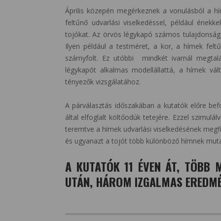
Április közepén megérkeznek a vonulásból a h
feltűnő udvarlási viselkedéssel, például énekk
tojókat. Az örvös légykapó számos tulajdonságá
Ilyen például a testméret, a kor, a hímek felt
szárnyfolt. Ez utóbbi mindkét ivarnál megtalá
légykapót alkalmas modellállattá, a hímek vált
tényezők vizsgálatához.
A párválasztás időszakában a kutatók előre bef
által elfoglalt költőodúk tetejére. Ezzel szimulá
teremtve a hímek udvarlási viselkedésének megfi
és ugyanazt a tojót több különböző hímnek muta
A KUTATÓK 11 ÉVEN ÁT, TÖBB M
UTÁN, HÁROM IZGALMAS EREDMÉ