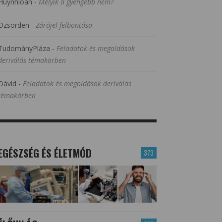
Huynhloan
-
Melyik a gyengébb nem?
Dzsorden
-
Zárójel felbontása
TudományPláza
-
Feladatok és megoldások
deriválás témakörben
Dávid
-
Feladatok és megoldások deriválás
témakörben
EGÉSZSÉG ÉS ÉLETMÓD
373