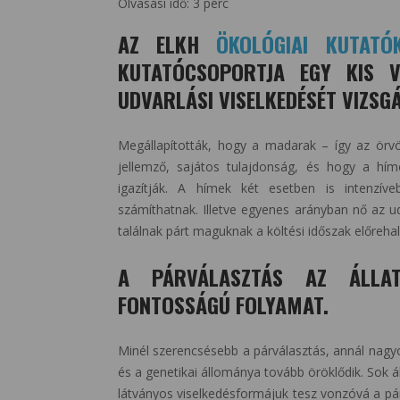
Olvasási idő:
3
perc
AZ ELKH
ÖKOLÓGIAI KUTATÓ
KUTATÓCSOPORTJA EGY KIS 
UDVARLÁSI VISELKEDÉSÉT VIZSGÁ
Megállapították, hogy a madarak – így az örvö
jellemző, sajátos tulajdonság, és hogy a híme
igazítják. A hímek két esetben is intenzív
számíthatnak. Illetve egyenes arányban nő az u
találnak párt maguknak a költési időszak előrehal
A PÁRVÁLASZTÁS AZ ÁLLAT
FONTOSSÁGÚ FOLYAMAT.
Minél szerencsésebb a párválasztás, annál nagy
és a genetikai állománya tovább öröklődik. Sok ál
látványos viselkedésformájuk tesz vonzóvá a pár