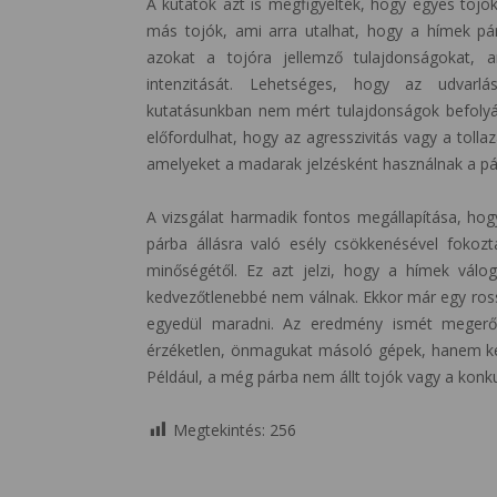
A kutatók azt is megfigyelték, hogy egyes tojó
más tojók, ami arra utalhat, hogy a hímek pár
azokat a tojóra jellemző tulajdonságokat, 
intenzitását. Lehetséges, hogy az udvarlá
kutatásunkban nem mért tulajdonságok befolyás
előfordulhat, hogy az agresszivitás vagy a tolla
amelyeket a madarak jelzésként használnak a pá
A vizsgálat harmadik fontos megállapítása, ho
párba állásra való esély csökkenésével fokoztá
minőségétől. Ez azt jelzi, hogy a hímek válo
kedvezőtlenebbé nem válnak. Ekkor már egy rossz
egyedül maradni. Az eredmény ismét megerős
érzéketlen, önmagukat másoló gépek, hanem kép
Például, a még párba nem állt tojók vagy a konk
Megtekintés:
256