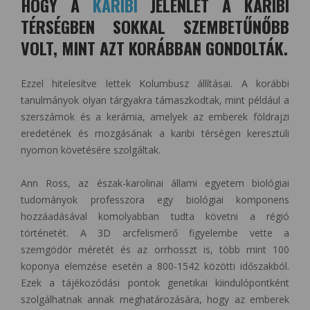
HOGY A
KARIBI
JELENLÉT A KARIBI
TÉRSÉGBEN SOKKAL SZEMBETŰNŐBB
VOLT, MINT AZT KORÁBBAN GONDOLTÁK.
Ezzel hitelesítve lettek Kolumbusz állításai. A korábbi
tanulmányok olyan tárgyakra támaszkodtak, mint például a
szerszámok és a kerámia, amelyek az emberek földrajzi
eredetének és mozgásának a karibi térségen keresztüli
nyomon követésére szolgáltak.
Ann Ross, az észak-karolinai állami egyetem biológiai
tudományok professzora egy biológiai komponens
hozzáadásával komolyabban tudta követni a régió
történetét. A 3D arcfelismerő figyelembe vette a
szemgödör méretét és az orrhosszt is, több mint 100
koponya elemzése esetén a 800-1542 közötti időszakból.
Ezek a tájékozódási pontok genetikai kiindulópontként
szolgálhatnak annak meghatározására, hogy az emberek