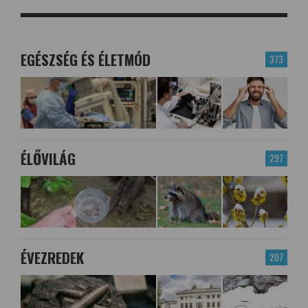
EGÉSZSÉG ÉS ÉLETMÓD
373
ÉLŐVILÁG
297
ÉVEZREDEK
207