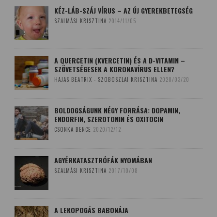
KÉZ-LÁB-SZÁJ VÍRUS – AZ ÚJ GYEREKBETEGSÉG
SZALMÁSI KRISZTINA
2014/11/05
A QUERCETIN (KVERCETIN) ÉS A D-VITAMIN –
SZÖVETSÉGESEK A KORONAVÍRUS ELLEN?
HAJAS BEATRIX - SZOBOSZLAI KRISZTINA
2020/03/20
BOLDOGSÁGUNK NÉGY FORRÁSA: DOPAMIN,
ENDORFIN, SZEROTONIN ÉS OXITOCIN
CSONKA BENCE
2020/12/12
AGYÉRKATASZTRÓFÁK NYOMÁBAN
SZALMÁSI KRISZTINA
2017/10/08
A LEKOPOGÁS BABONÁJA