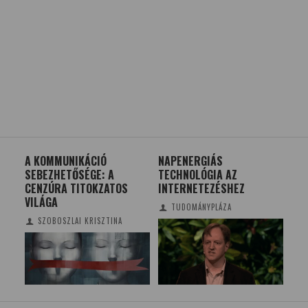
A KOMMUNIKÁCIÓ
NAPENERGIÁS
CÉ
SEBEZHETŐSÉGE: A
TECHNOLÓGIA AZ
ADJ
CENZÚRA TITOKZATOS
INTERNETEZÉSHEZ
SI
VILÁGA
TUDOMÁNYPLÁZA
SZOBOSZLAI KRISZTINA