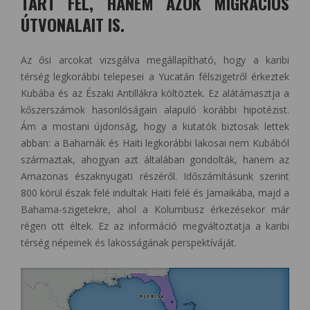
TÁRT FEL, HANEM AZOK MIGRÁCIÓS
ÚTVONALAIT IS.
Az ősi arcokat vizsgálva megállapítható, hogy a karibi
térség legkorábbi telepesei a Yucatán félszigetről érkeztek
Kubába és az Északi Antillákra költöztek. Ez alátámasztja a
kőszerszámok hasonlóságain alapuló korábbi hipotézist.
Ám a mostani újdonság, hogy a kutatók biztosak lettek
abban: a Bahamák és Haiti legkorábbi lakosai nem Kubából
származtak, ahogyan azt általában gondolták, hanem az
Amazonas északnyugati részéről. Időszámításunk szerint
800 körül észak felé indultak Haiti felé és Jamaikába, majd a
Bahama-szigetekre, ahol a Kolumbusz érkezésekor már
régen ott éltek. Ez az információ megváltoztatja a karibi
térség népeinek és lakosságának perspektíváját.