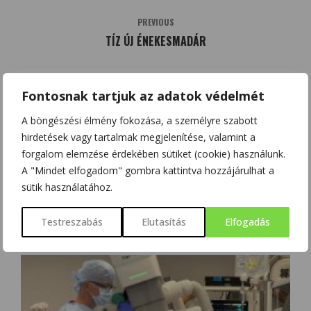
PREVIOUS
TÍZ ÚJ ÉNEKESMADÁR
NEXT
Fontosnak tartjuk az adatok védelmét
AZ ATOMÓRA A VILÁG EGYIK
A böngészési élmény fokozása, a személyre szabott
LEGPONTOSABB IDŐMÉRŐ ESZKÖZE
hirdetések vagy tartalmak megjelenítése, valamint a
forgalom elemzése érdekében sütiket (cookie) használunk.
A "Mindet elfogadom" gombra kattintva hozzájárulhat a
sütik használatához.
KAPCSOLÓDÓ BEJEGYZÉSEK
Testreszabás
Elutasítás
Elfogadás