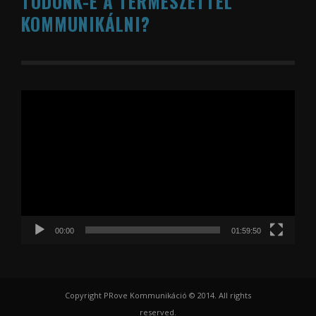
TUDUNK-E A TERMÉSZETTEL
KOMMUNIKÁLNI?
Videólejátszó
00:00
01:59:50
Copyright PRove Kommunikáció © 2014. All rights
reserved.