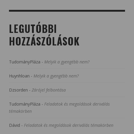
LEGUTÓBBI
HOZZÁSZÓLÁSOK
TudományPláza
-
Melyik a gyengébb nem?
Huynhloan
-
Melyik a gyengébb nem?
Dzsorden
-
Zárójel felbontása
TudományPláza
-
Feladatok és megoldások deriválás
témakörben
Dávid
-
Feladatok és megoldások deriválás témakörben