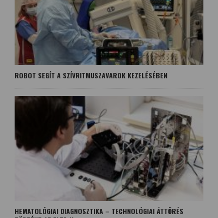
ROBOT SEGÍT A SZÍVRITMUSZAVAROK KEZELÉSÉBEN
HEMATOLÓGIAI DIAGNOSZTIKA – TECHNOLÓGIAI ÁTTÖRÉS