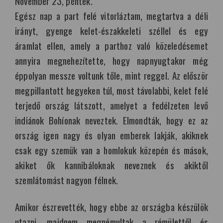
November 23, péntek.
Egész nap a part felé vitorláztam, megtartva a déli
irányt, gyenge kelet-északkeleti széllel és egy
áramlat ellen, amely a parthoz való közeledésemet
annyira megnehezítette, hogy napnyugtakor még
éppolyan messze voltunk tőle, mint reggel. Az először
megpillantott hegyeken túl, most távolabbi, kelet felé
terjedő ország látszott, amelyet a fedélzeten levő
indiánok Bohíonak neveztek. Elmondták, hogy ez az
ország igen nagy és olyan emberek lakják, akiknek
csak egy szemük van a homlokuk közepén és mások,
akiket ők kannibáloknak neveznek és akiktől
szemlátomást nagyon félnek.
Amikor észrevették, hogy ebbe az országba készülök
utazni, majdnem megnémultak a rémülettől és