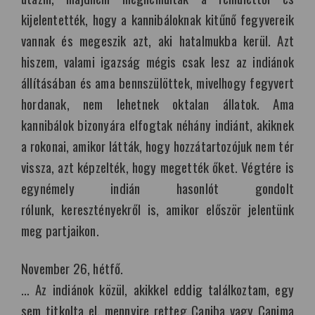
kijelentették, hogy a kannibáloknak kitűnő fegyvereik
vannak és megeszik azt, aki hatalmukba kerül. Azt
hiszem, valami igazság mégis csak lesz az indiánok
állításában és ama bennszülöttek, mivelhogy fegyvert
hordanak, nem lehetnek oktalan állatok. Ama
kannibálok bizonyára elfogtak néhány indiánt, akiknek
a rokonai, amikor látták, hogy hozzátartozójuk nem tér
vissza, azt képzelték, hogy megették őket. Végtére is
egynémely indián hasonlót gondolt
rólunk, keresztényekről is, amikor először jelentünk
meg partjaikon.
November 26, hétfő.
… Az indiánok közül, akikkel eddig találkoztam, egy
sem titkolta el, mennyire retteg Caniba vagy Canima