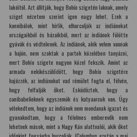
lakóitól. Azt állítják, hogy Bohío szigetén laknak, amely
sziget nézetem szerint igen nagy lehet. Ezek a
kannibálok, mint hírlik, elhurcolják az indiánokat
országaikból és házaikból, mert az indiánok fölötte
gyávák és védtelenek. Az indiánok, akik velem vannak
a hajón, nem szoktak a partok közelében tanyázni,
mert Bohío szigete nagyon közel fekszik. Amint az
armada nekikészülődött, hogy Bohío szigetére
hajózzék, az indiánokat vad rémület fogta el, félvén,
hogy felfalják őket. Esküdöztek, hogy a
canibabelieknek egyszemük és kutyaarcuk van. Úgy
vélekedtem, hogy az indiánok nem mondanak igazat és
gyanakodtam, hogy a félelmes emberevők nem
lehetnek mások, mint a Nagy Kán alattvalói, akik őket
időnkint fogságba hurcolják. (Columbus ezután a mai