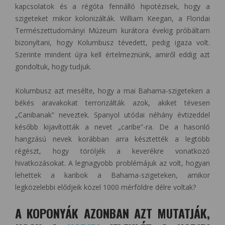
kapcsolatok és a régóta fennálló hipotézisek, hogy a
szigeteket mikor kolonizálták. William Keegan, a Floridai
Természettudományi Múzeum kurátora évekig próbáltam
bizonyítani, hogy Kolumbusz tévedett, pedig igaza volt.
Szerinte mindent újra kell értelmeznünk, amiről eddig azt
gondoltuk, hogy tudjuk.
Kolumbusz azt mesélte, hogy a mai Bahama-szigeteken a
békés aravakokat terrorizálták azok, akiket tévesen
„Canibanak” neveztek. Spanyol utódai néhány évtizeddel
később kijavították a nevet „caribe”-ra. De a hasonló
hangzású nevek korábban arra késztették a legtöbb
régészt, hogy töröljék a keverékre vonatkozó
hivatkozásokat. A legnagyobb problémájuk az volt, hogyan
lehettek a karibok a Bahama-szigeteken, amikor
legközelebbi elődjeik közel 1000 mérföldre délre voltak?
A KOPONYÁK AZONBAN AZT MUTATJÁK,