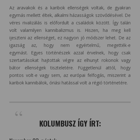
Az aravakok és a karibok ellenségek voltak, de gyakran
egymás mellett éltek, alkalmi házasságok szövődésével. De
véres rivalizálás is előfordult a családok között. Így talán
volt valamilyen kannibalizmus is. Hiszen, ha meg kell
ijeszteni az ellenséget, ez nagyon jó módszer lehet. De az
igazság az, hogy nem egyértelmű, megették-e
egymást. Egyes történészek azzal érvelnek, hogy csak
szertartásokat hajtottak végre az elhunyt rokonok vagy
bátor ellenségek tiszteletére. Függetlenül attól, hogy
pontos volt-e vagy sem, az európai felfogás, miszerint a
karibok kannibálok, óriási hatással volt a régió történetére.
KOLUMBUSZ ÍGY ÍRT: