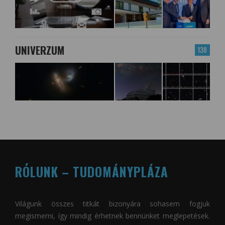
UNIVERZUM
138
RÓLUNK – TUDOMÁNYPLÁZA
Világunk összes titkát bizonyára sohasem fogjuk
megismerni, így mindig érhetnek bennünket meglepetések.