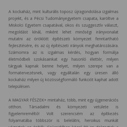
A kockaház, mint kulturális toposz újragondolása izgalmas
projekt, és a Pécsi Tudományegyetem csapata, karöltve a
Miskolci Egyetem csapatával, okos és szuggesztív választ,
megoldást kínál, miként lehet minőségi irányvonalat
mutatni az öröklött építészeti környezet fenntartható
fejlesztésére, és az új építészeti irányok meghatározására.
Számomra az is izgalmas kérdés, hogyan formálja
életmódbeli szokásainkat egy hasonló élettér, milyen
tárgyak kapnak benne helyet, milyen szerepe van a
formatervezésnek, vagy egyáltalán egy üresen álló
kockaház milyen új közösségformáló funkciót kaphat adott
településen.
A MAGYAR FÉSZEK+ mintaház, több, mint egy újgenerációs
otthon. Társadalmi és környezeti vetülete is
figyelemreméltó! Volt szerencsém az építkezés
folyamatába többször is belelátni, heroikus munkát