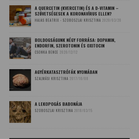
A QUERCETIN (KVERCETIN) ÉS A D-VITAMIN –
SZÖVETSÉGESEK A KORONAVÍRUS ELLEN?
HAJAS BEATRIX - SZOBOSZLAI KRISZTINA
2020/03/20
BOLDOGSÁGUNK NÉGY FORRÁSA: DOPAMIN,
ENDORFIN, SZEROTONIN ÉS OXITOCIN
CSONKA BENCE
2020/12/12
AGYÉRKATASZTRÓFÁK NYOMÁBAN
SZALMÁSI KRISZTINA
2017/10/08
A LEKOPOGÁS BABONÁJA
SZOBOSZLAI KRISZTINA
2018/03/15