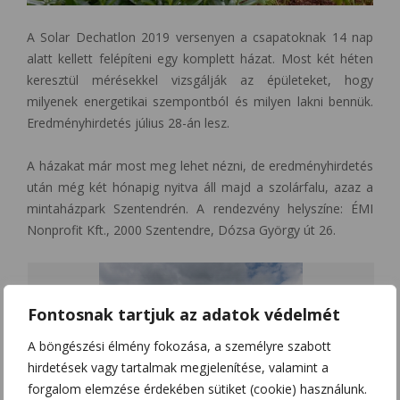
A Solar Dechatlon 2019 versenyen a csapatoknak 14 nap
alatt kellett felépíteni egy komplett házat. Most két héten
keresztül mérésekkel vizsgálják az épületeket, hogy
milyenek energetikai szempontból és milyen lakni bennük.
Eredményhirdetés július 28-án lesz.
A házakat már most meg lehet nézni, de eredményhirdetés
után még két hónapig nyitva áll majd a szolárfalu, azaz a
mintaházpark Szentendrén. A rendezvény helyszíne: ÉMI
Nonprofit Kft., 2000 Szentendre, Dózsa György út 26.
Fontosnak tartjuk az adatok védelmét
A böngészési élmény fokozása, a személyre szabott
hirdetések vagy tartalmak megjelenítése, valamint a
forgalom elemzése érdekében sütiket (cookie) használunk.