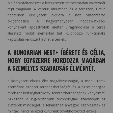
ölelő tolófalrendszer a kiterjesztett tér számtalan változatát
rejti magában. A Venturi átriumban és a teraszon, illetve
naptérben elhelyezett élőflóra a ház önfenntartó
oxigénbázisa. A hagyományosan nappali-étkező-
konyhaként aposztrofált élettér újragondolása a térbe
illesztett mobil elemekkel hat különböző funkcionális
kapcsolati rendszert adhat a térnek.
A HUNGARIAN NEST+ ÍGÉRETE ÉS CÉLJA,
HOGY EGYSZERRE HORDOZZA MAGÁBAN
A SZEMÉLYES SZABADSÁG ÉLMÉNYÉT,
a környezettudatos élet magabiztosságát, a modul terek
személyre szabott átrendezhetőségét és a plusz energiás
rendszer költséghatékony fenntarthatóságának kényelmét.
Miközben a legkorszerűbb technológiák szavatolják az
életterek minőségét, a felhasznált anyagok, szerkezetek és
minták, mind nemzeti kultúránk továbbörökített értékei.