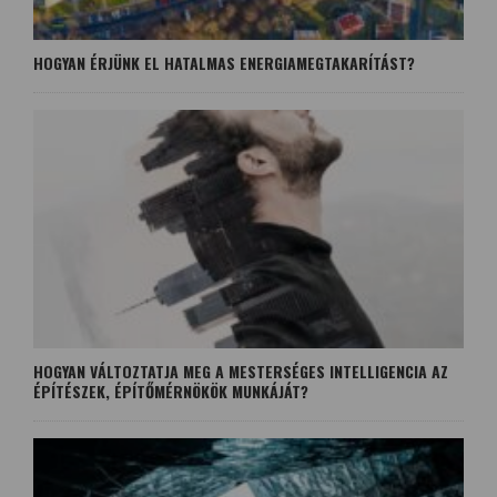
HOGYAN ÉRJÜNK EL HATALMAS ENERGIAMEGTAKARÍTÁST?
HOGYAN VÁLTOZTATJA MEG A MESTERSÉGES INTELLIGENCIA AZ
ÉPÍTÉSZEK, ÉPÍTŐMÉRNÖKÖK MUNKÁJÁT?