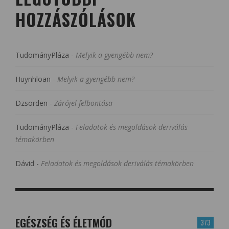
HOZZÁSZÓLÁSOK
TudományPláza
-
Melyik a gyengébb nem?
Huynhloan
-
Melyik a gyengébb nem?
Dzsorden
-
Zárójel felbontása
TudományPláza
-
Feladatok és megoldások deriválás
témakörben
Dávid
-
Feladatok és megoldások deriválás témakörben
EGÉSZSÉG ÉS ÉLETMÓD
373