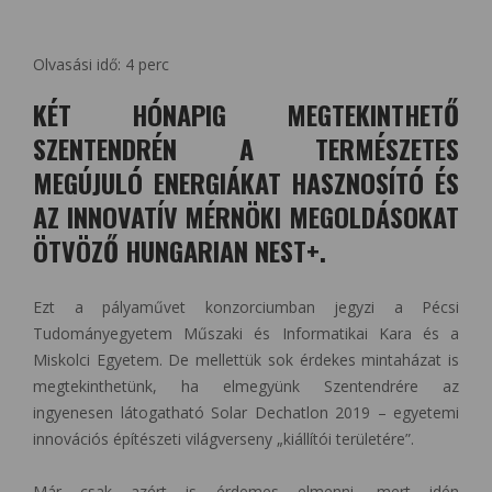
Olvasási idő:
4
perc
KÉT HÓNAPIG MEGTEKINTHETŐ
SZENTENDRÉN A TERMÉSZETES
MEGÚJULÓ ENERGIÁKAT HASZNOSÍTÓ ÉS
AZ INNOVATÍV MÉRNÖKI MEGOLDÁSOKAT
ÖTVÖZŐ HUNGARIAN NEST+.
Ezt a pályaművet konzorciumban jegyzi a Pécsi
Tudományegyetem Műszaki és Informatikai Kara és a
Miskolci Egyetem. De mellettük sok érdekes mintaházat is
megtekinthetünk, ha elmegyünk Szentendrére az
ingyenesen látogatható Solar Dechatlon 2019 – egyetemi
innovációs építészeti világverseny „kiállítói területére”.
Már csak azért is érdemes elmenni, mert idén