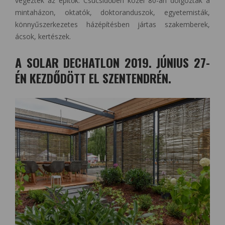
végeztek az építők. Csúcsidőben közel 80-an dolgoztak a
mintaházon, oktatók, doktoranduszok, egyetemisták,
könnyűszerkezetes házépítésben jártas szakemberek,
ácsok, kertészek.
A SOLAR DECHATLON 2019. JÚNIUS 27-
ÉN KEZDŐDÖTT EL SZENTENDRÉN.