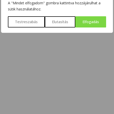
A "Mindet elfogadom" gombra kattintva hozzájárulhat a
sütik használatához.
Testreszabás
Elutasítás
Elfogadás
Megtekintés:
204