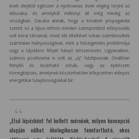
évek elejétől egészen a nyolcvanas évek végéig terjed az
időszaka, és amelyből milliónyi áll még mindig az
országban. Dacára annak, hogy a korabeli propaganda
szerint ez a típus-otthon minden szempontból előnyösebb
volt korai társainál, rövid idő elteltével sokan szembesültek
számtalan hiányosságával, mint a hőszigetelés problémája
vagy a tájolásra fittyet hányó térszervezés. Ugyanakkor,
számos pozitívuma is volt az „új” háztípusnak. Önállóan
felnyíló és lezárható zónák, vagy az építészeti
tömegképzés, amelynek köszönhetően kifejezetten előnyös
energetikai tulajdonságokkal bír.
„Első lépésként fel kellett mérnünk, milyen koncepció
alapján válhat ökologikusan fenntartható, okos
otthonná egy öröklött „Kádár-kocka”. A vizsgált