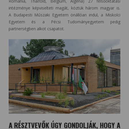
Románia, Thaiföld, Belgium, Algéria) 27 felsőoktatási
intézménye képviselteti magát, köztük három magyar is.
A Budapesti Műszaki Egyetem önállóan indul, a Miskolci
Egyetem és a Pécsi Tudományegyetem pedig
partnerségben alkot csapatot.
A RÉSZTVEVŐK ÚGY GONDOLJÁK, HOGY A