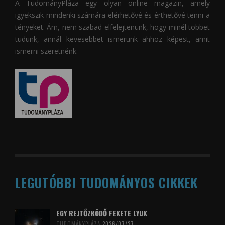
A
TudományPláza
egy olyan online magazin, amely
igyekszik mindenki számára elérhetővé és érthetővé tenni a
tényeket. Ám, nem szabad elfelejtenünk, hogy minél többet
tudunk, annál kevesebbet ismerünk ahhoz képest, amit
ismerni szeretnénk.
LEGUTÓBBI TUDOMÁNYOS CIKKEK
EGY REJTŐZKÖDŐ FEKETE LYUK
TUDOMÁNYPLÁZA
2026/07/27