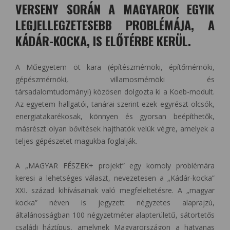
VERSENY SORÁN A MAGYAROK EGYIK
LEGJELLEGZETESEBB PROBLÉMÁJA, A
KÁDÁR-KOCKA, IS ELŐTÉRBE KERÜL.
A Műegyetem öt kara (építészmérnöki, építőmérnöki,
gépészmérnöki, villamosmérnöki és
társadalomtudományi) közösen dolgozta ki a Koeb-modult.
Az egyetem hallgatói, tanárai szerint ezek egyrészt olcsók,
energiatakarékosak, könnyen és gyorsan beépíthetők,
másrészt olyan bővítések hajthatók velük végre, amelyek a
teljes gépészetet magukba foglalják.
A „MAGYAR FÉSZEK+ projekt” egy komoly problémára
keresi a lehetséges választ, nevezetesen a „Kádár-kocka”
XXI. század kihívásainak való megfeleltetésre. A „magyar
kocka” néven is jegyzett négyzetes alaprajzú,
általánosságban 100 négyzetméter alapterületű, sátortetős
családi háztípus, amelynek Magyarországon a hatvanas