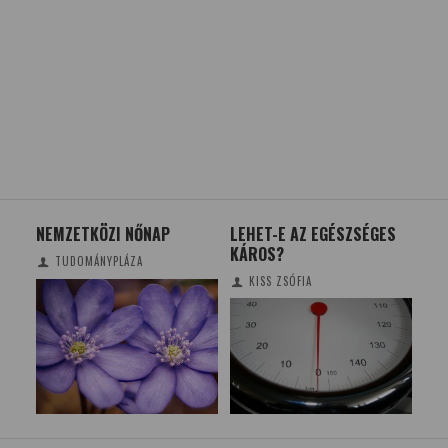
J
NEMZETKÖZI NŐNAP
LEHET-E AZ EGÉSZSÉGES
RE
KÁROS?
OL
TUDOMÁNYPLÁZA
ROB
KISS ZSÓFIA
PR
VE