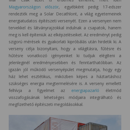
Magyarországon először
, egyébként pedig 17-edszer
rendezték meg a Solar Decathlont, a világ egyetemeinek
energiatudatos építészeti versenyét. Ezen a versenyen nem
tervekkel és látványrajzokkal indulnak a csapatok, hanem
meg is kell építeniük az elképzeléseiket. Az eredményt pedig
szigorú mérések és gyakorlati kipróbálás után hirdetik ki. A
verseny célja bizonyítani, hogy a világításra, fűtésre és
hűtésre vonatkozó igényeinket ki tudjuk elégíteni a
jelenleginél eredményesebben és fenntarthatóbban. Az
igazán jól működő versenyépület megmutatja, hogy egy
ház lehet esztétikus, miközben képes a háztartáshoz
szükséges energia megtermelésére is. A verseny emellett
felhívja a figyelmet az
energiapazarló
életmód
visszafogásának lehetséges módjaira integrálható és
megfizethető építészeti megoldásokkal.