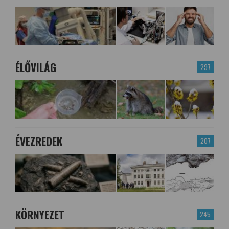
ÉLŐVILÁG
297
ÉVEZREDEK
207
KÖRNYEZET
245