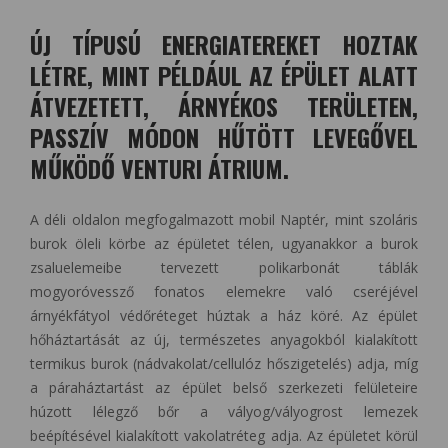
ÚJ TÍPUSÚ ENERGIATEREKET HOZTAK
LÉTRE, MINT PÉLDÁUL AZ ÉPÜLET ALATT
ÁTVEZETETT, ÁRNYÉKOS TERÜLETEN,
PASSZÍV MÓDON HŰTÖTT LEVEGŐVEL
MŰKÖDŐ VENTURI ÁTRIUM.
A déli oldalon megfogalmazott mobil Naptér, mint szoláris
burok öleli körbe az épületet télen, ugyanakkor a burok
zsaluelemeibe tervezett polikarbonát táblák
mogyoróvessző fonatos elemekre való cseréjével
árnyékfátyol védőréteget húztak a ház köré. Az épület
hőháztartását az új, természetes anyagokból kialakított
termikus burok (nádvakolat/cellulóz hőszigetelés) adja, míg
a páraháztartást az épület belső szerkezeti felületeire
húzott lélegző bőr a vályog/vályogrost lemezek
beépítésével kialakított vakolatréteg adja. Az épületet körül