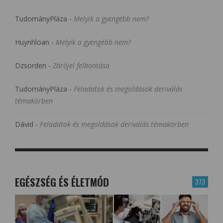
TudományPláza
-
Melyik a gyengébb nem?
Huynhloan
-
Melyik a gyengébb nem?
Dzsorden
-
Zárójel felbontása
TudományPláza
-
Feladatok és megoldások deriválás
témakörben
Dávid
-
Feladatok és megoldások deriválás témakörben
EGÉSZSÉG ÉS ÉLETMÓD
373