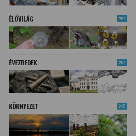
ÉLŐVILÁG
297
ÉVEZREDEK
207
KÖRNYEZET
245