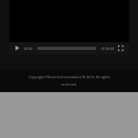
00:00
01:59:50
Copyright PRove Kommunikáció © 2014. All rights
reserved.