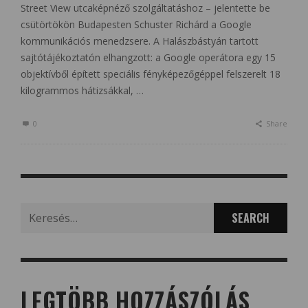
Street View utcaképnéző szolgáltatáshoz – jelentette be
csütörtökön Budapesten Schuster Richárd a Google
kommunikációs menedzsere. A Halászbástyán tartott
sajtótájékoztatón elhangzott: a Google operátora egy 15
objektívből épített speciális fényképezőgéppel felszerelt 18
kilogrammos hátizsákkal, …
0
Share
Search
for:
LEGTÖBB HOZZÁSZÓLÁS