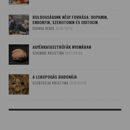
BOLDOGSÁGUNK NÉGY FORRÁSA: DOPAMIN,
ENDORFIN, SZEROTONIN ÉS OXITOCIN
CSONKA BENCE
2020/12/12
AGYÉRKATASZTRÓFÁK NYOMÁBAN
SZALMÁSI KRISZTINA
2017/10/08
A LEKOPOGÁS BABONÁJA
SZOBOSZLAI KRISZTINA
2018/03/15