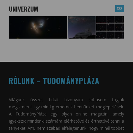
UNIVERZUM
138
RÓLUNK – TUDOMÁNYPLÁZA
Világunk összes titkát bizonyára sohasem fogjuk
megismerni, így mindig érhetnek bennünket meglepetések.
A
TudományPláza
egy olyan online magazin, amely
igyekszik mindenki számára elérhetővé és érthetővé tenni a
tényeket. Ám, nem szabad elfelejtenünk, hogy minél többet