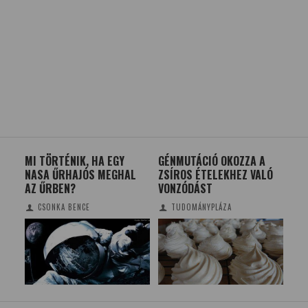
MI TÖRTÉNIK, HA EGY
GÉNMUTÁCIÓ OKOZZA A
A G
NASA ŰRHAJÓS MEGHAL
ZSÍROS ÉTELEKHEZ VALÓ
HE
AZ ŰRBEN?
VONZÓDÁST
LÁS
CSONKA BENCE
TUDOMÁNYPLÁZA