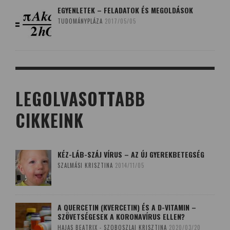
EGYENLETEK – FELADATOK ÉS MEGOLDÁSOK
TUDOMÁNYPLÁZA
2017/05/05
LEGOLVASOTTABB
CIKKEINK
KÉZ-LÁB-SZÁJ VÍRUS – AZ ÚJ GYEREKBETEGSÉG
SZALMÁSI KRISZTINA
2014/11/05
A QUERCETIN (KVERCETIN) ÉS A D-VITAMIN –
SZÖVETSÉGESEK A KORONAVÍRUS ELLEN?
HAJAS BEATRIX - SZOBOSZLAI KRISZTINA
2020/03/20