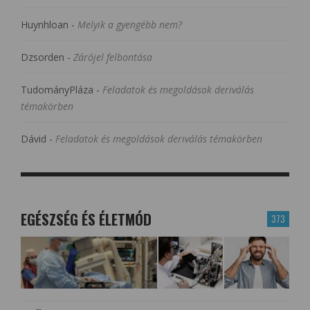
Huynhloan
-
Melyik a gyengébb nem?
Dzsorden
-
Zárójel felbontása
TudományPláza
-
Feladatok és megoldások deriválás
témakörben
Dávid
-
Feladatok és megoldások deriválás témakörben
EGÉSZSÉG ÉS ÉLETMÓD
373