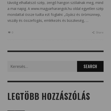
távolig elhallatszó szép, zengő hangon szólalnak meg, mind
a mai napig. A www.magyarharangok.hu oldal egyetlen szép
mondattal össze tudta ezt foglalni: „Gyász és örömünnep,
viszály és összefogás, emlékezés és büszkeség, …
0
Share
Search
for:
LEGTÖBB HOZZÁSZÓLÁS