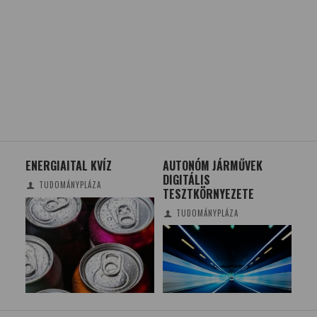
ENERGIAITAL KVÍZ
AUTONÓM JÁRMŰVEK
KI 
DIGITÁLIS
TE
TUDOMÁNYPLÁZA
TESZTKÖRNYEZETE
BE
TUDOMÁNYPLÁZA