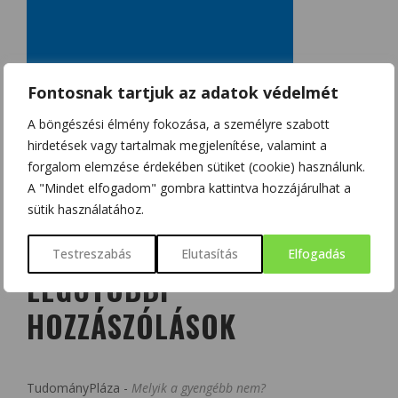
Fontosnak tartjuk az adatok védelmét
A böngészési élmény fokozása, a személyre szabott
hirdetések vagy tartalmak megjelenítése, valamint a
forgalom elemzése érdekében sütiket (cookie) használunk.
A "Mindet elfogadom" gombra kattintva hozzájárulhat a
sütik használatához.
Testreszabás
Elutasítás
Elfogadás
LEGUTÓBBI
HOZZÁSZÓLÁSOK
TudományPláza
-
Melyik a gyengébb nem?