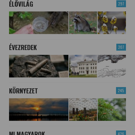
ÉLŐVILÁG
297
ÉVEZREDEK
207
KÖRNYEZET
245
MI MAGYAROK
426