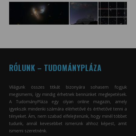
RÓLUNK – TUDOMÁNYPLÁZA
Világunk összes titkát bizonyára sohasem fogjuk
megismerni, így mindig érhetnek bennünket meglepetések.
A
TudományPláza
egy olyan online magazin, amely
igyekszik mindenki számára elérhetővé és érthetővé tenni a
tényeket. Ám, nem szabad elfelejtenünk, hogy minél többet
tudunk, annál kevesebbet ismerünk ahhoz képest, amit
ismerni szeretnénk.