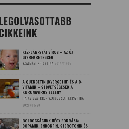
LEGOLVASOTTABB
CIKKEINK
KÉZ-LÁB-SZÁJ VÍRUS – AZ ÚJ
GYEREKBETEGSÉG
SZALMÁSI KRISZTINA
2014/11/05
A QUERCETIN (KVERCETIN) ÉS A D-
VITAMIN – SZÖVETSÉGESEK A
KORONAVÍRUS ELLEN?
HAJAS BEATRIX - SZOBOSZLAI KRISZTINA
2020/03/20
BOLDOGSÁGUNK NÉGY FORRÁSA:
DOPAMIN, ENDORFIN, SZEROTONIN ÉS