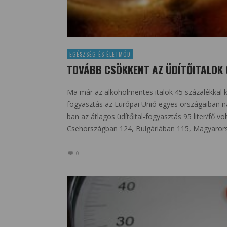
EGÉSZSÉG ÉS ÉLETMÓD
TOVÁBB CSÖKKENT AZ ÜDÍTŐITALOK
Ma már az alkoholmentes italok 45 százalékkal ke
fogyasztás az Európai Unió egyes országaiban n
ban az átlagos üdítőital-fogyasztás 95 liter/fő 
Csehországban 124, Bulgáriában 115, Magyarorszá
0