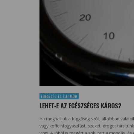
EGÉSZSÉG ÉS ÉLETMÓD
LEHET-E AZ EGÉSZSÉGES KÁROS?
Ha meghalljuk a függőség szót, általában valamil
vagy koffeinfogyasztást, szexet, drogot társítun
vinni. A jóból is megárt a sok, tartja mondás, és