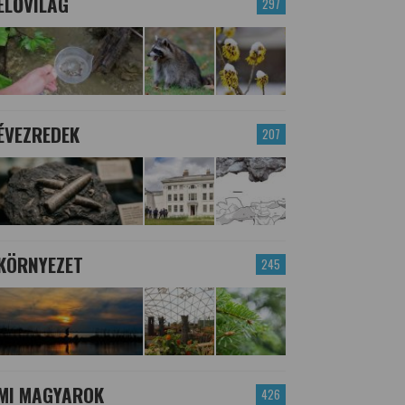
ÉLŐVILÁG
297
ÉVEZREDEK
207
KÖRNYEZET
245
MI MAGYAROK
426