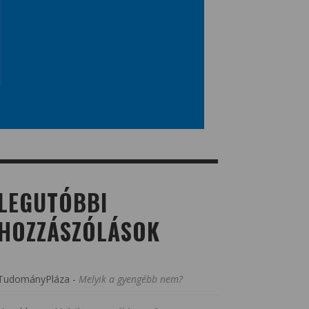
LEGUTÓBBI
HOZZÁSZÓLÁSOK
TudományPláza
-
Melyik a gyengébb nem?