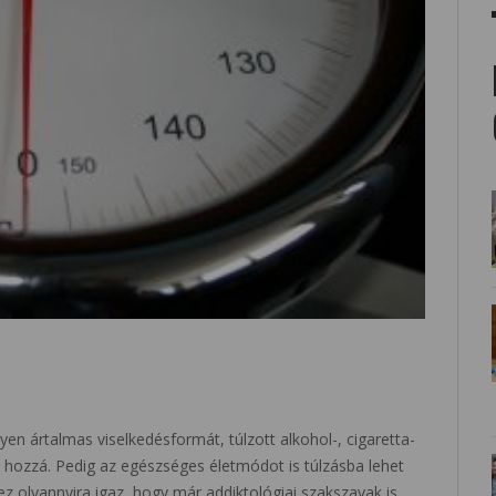
yen ártalmas viselkedésformát, túlzott alkohol-, cigaretta-
k hozzá. Pedig az egészséges életmódot is túlzásba lehet
 ez olyannyira igaz, hogy már addiktológiai szakszavak is