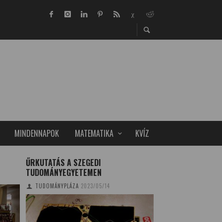
MINDENNAPOK
MATEMATIKA
KVÍZ
ŰRKUTATÁS A SZEGEDI
2021 TUDOMÁNYOS
TUDOMÁNYEGYETEMEN
(X)
2022/03/17
TUDOMÁNYPLÁZA
2023/05/14