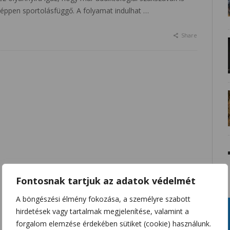
y éppen sportolásfüggő. A folyamat indulhat …
Share
Fontosnak tartjuk az adatok védelmét
A böngészési élmény fokozása, a személyre szabott
hirdetések vagy tartalmak megjelenítése, valamint a
forgalom elemzése érdekében sütiket (cookie) használunk.