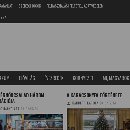
AAJÁNLAT
SZERZŐI JOGOK
FELHASZNÁLÁSI FELTÉTEL, ADATVÉDELEM
LYZAT
ERZUM
ÉLŐVILÁG
ÉVEZREDEK
KÖRNYEZET
MI, MAGYAROK
MÉRNÖKCSALÁD HÁROM
A KARÁCSONYFA TÖRTÉNETE
RÁCIÓJA
KANDERT KAROLA
2018/12/14
OMÁNYPLÁZA
2019/05/24