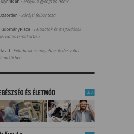
Huynhloan
-
Melyik a gyengébb nem?
Dzsorden
-
Zárójel felbontása
TudományPláza
-
Feladatok és megoldások
deriválás témakörben
Dávid
-
Feladatok és megoldások deriválás
témakörben
EGÉSZSÉG ÉS ÉLETMÓD
373