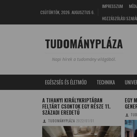
IMPRESSZUM
MÉDI
CSÜTÖRTÖK, 2026. AUGUSZTUS 6.
HOZZÁSZÓLÁSI SZABÁ
TUDOMÁNYPLÁZA
Napi hírek a tudomány világából.
EGÉSZSÉG ÉS ÉLETMÓD
TECHNIKA
UNIV
VESZÉLYEZTETETT
A TIHANYI KIRÁLYKRIPTÁBAN
EGY 
BEN
FELTÁRT CSONTOK EGY RÉSZE 11.
GENE
SZÁZADI EREDETŰ
E
2019/04/23
TUD
TUDOMÁNYPLÁZA
2022/01/01