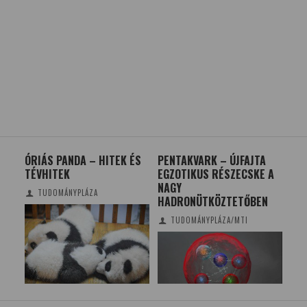
RI
ÓRIÁS PANDA – HITEK ÉS
PENTAKVARK – ÚJFAJTA
A 
TÉVHITEK
EGZOTIKUS RÉSZECSKE A
NÖ
NAGY
TUDOMÁNYPLÁZA
HADRONÜTKÖZTETŐBEN
TUDOMÁNYPLÁZA/MTI