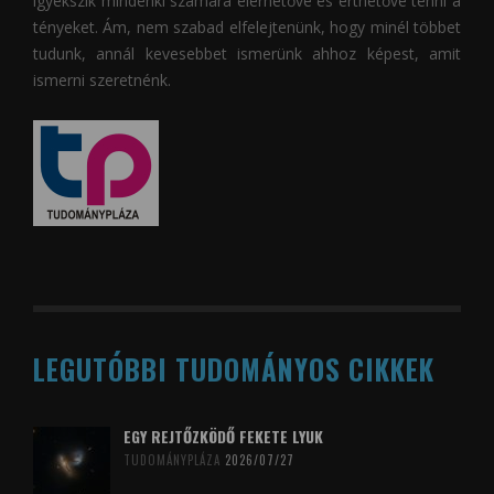
igyekszik mindenki számára elérhetővé és érthetővé tenni a
tényeket. Ám, nem szabad elfelejtenünk, hogy minél többet
tudunk, annál kevesebbet ismerünk ahhoz képest, amit
ismerni szeretnénk.
LEGUTÓBBI TUDOMÁNYOS CIKKEK
EGY REJTŐZKÖDŐ FEKETE LYUK
TUDOMÁNYPLÁZA
2026/07/27