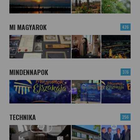
MI MAGYAROK
426
MINDENNAPOK
376
TECHNIKA
256