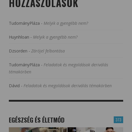
HOZZÁSZÓLÁSOK
TudományPláza
-
Melyik a gyengébb nem?
Huynhloan
-
Melyik a gyengébb nem?
Dzsorden
-
Zárójel felbontása
TudományPláza
-
Feladatok és megoldások deriválás
témakörben
Dávid
-
Feladatok és megoldások deriválás témakörben
EGÉSZSÉG ÉS ÉLETMÓD
373