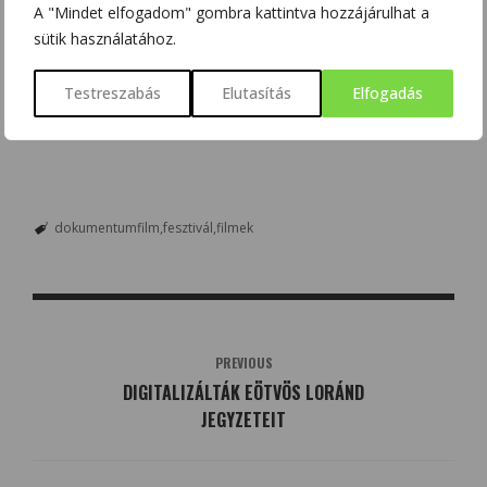
A "Mindet elfogadom" gombra kattintva hozzájárulhat a
sütik használatához.
Testreszabás
Elutasítás
Elfogadás
dokumentumfilm
fesztivál
filmek
PREVIOUS
DIGITALIZÁLTÁK EÖTVÖS LORÁND
JEGYZETEIT