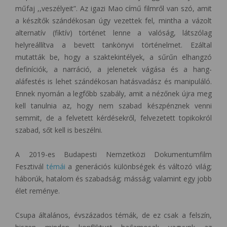
műfaj ,,veszélyeit”. Az igazi Mao című filmről van szó, amit
a készítők szándékosan úgy vezettek fel, mintha a vázolt
alternatív (fiktív) történet lenne a valóság, látszólag
helyreállítva a bevett tankönyvi történelmet. Ezáltal
mutatták be, hogy a szaktekintélyek, a sűrűn elhangzó
definíciók, a narráció, a jelenetek vágása és a hang-
aláfestés is lehet szándékosan hatásvadász és manipuláló.
Ennek nyomán a legfőbb szabály, amit a nézőnek újra meg
kell tanulnia az, hogy nem szabad készpénznek venni
semmit, de a felvetett kérdésekről, felvezetett topikokról
szabad, sőt kell is beszélni.
A 2019-es Budapesti Nemzetközi Dokumentumfilm
Fesztivál
témái
a generációs különbségek és változó világ;
háborúk, hatalom és szabadság; másság; valamint egy jobb
élet reménye.
Csupa általános, évszázados témák, de ez csak a felszín,