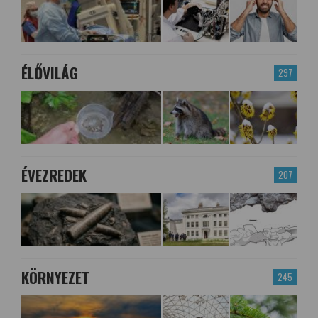
ÉLŐVILÁG
297
ÉVEZREDEK
207
KÖRNYEZET
245