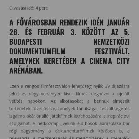
Olvasási idő:
4
perc
A FŐVÁROSBAN RENDEZIK IDÉN JANUÁR
28. ÉS FEBRUÁR 3. KÖZÖTT AZ 5.
BUDAPESTI NEMZETKÖZI
DOKUMENTUMFILM FESZTIVÁLT,
AMELYNEK KERETÉBEN A CINEMA CITY
ARÉNÁBAN.
Ezen a rangos filmfesztiválon lehetőség nyílik 39 díjazásra
jelölt és négy versenyen kívüli filmet megnézni a kijelölt
vetítési napokon. Az alkotásokat a bennük elmesélt
történetek fűzik össze, amelyek tanulságai, feszültsége és
izgalma akár önálló játékfilmek létrehozására is inspirációul
szolgálhat. A hétköznapi, velünk élő hősök ábrázolása bár
régi hagyomány a dokumentumfilmek körében is, a
relevancia, a megkeresések és meggyőzések a szereplők