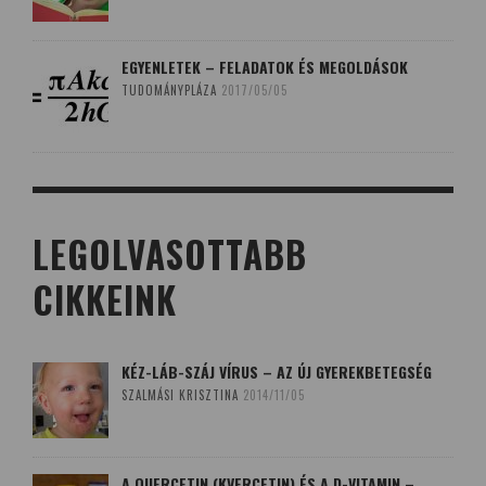
EGYENLETEK – FELADATOK ÉS MEGOLDÁSOK
TUDOMÁNYPLÁZA
2017/05/05
LEGOLVASOTTABB
CIKKEINK
KÉZ-LÁB-SZÁJ VÍRUS – AZ ÚJ GYEREKBETEGSÉG
SZALMÁSI KRISZTINA
2014/11/05
A QUERCETIN (KVERCETIN) ÉS A D-VITAMIN –