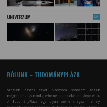
UNIVERZUM
138
RÓLUNK – TUDOMÁNYPLÁZA
Világunk összes titkát bizonyára sohasem fogjuk
megismerni, így mindig érhetnek bennünket meglepetések.
A
TudományPláza
egy olyan online magazin, amely