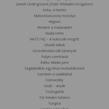
Jewish Underground (Zsidó földalatti mozgalom)
Koka, a hentes
Mária kisasszony mosolya
Mignon
Mindent a madarakért
Nadia terhe
NATO HQ – A kulisszák mögött
Olvadó lelkek
Oroszlánokká vált bárányok
Putyin szemtanúi
Ratko Mladić pere
Segélykiáltás egy kínai munkatáborból
Szemben a vadállattal
Szenvedély
Szülő – anyák
Tisztogatók
Túl minden határon
Tungrus