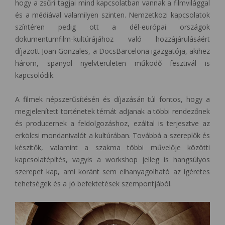
hogy a zsűri tagjai mind kapcsolatban vannak a filmvilággal
és a médiával valamilyen szinten. Nemzetközi kapcsolatok
színtéren pedig ott a dél-európai országok
dokumentumfilm-kultúrájához való hozzájárulásáért
díjazott Joan Gonzales, a DocsBarcelona igazgatója, akihez
három, spanyol nyelvterületen működő fesztivál is
kapcsolódik.
A filmek népszerűsítésén és díjazásán túl fontos, hogy a
megjelenített történetek témát adjanak a többi rendezőnek
és producernek a feldolgozáshoz, ezáltal is terjesztve az
erkölcsi mondanivalót a kultúrában. Továbbá a szereplők és
készítők, valamint a szakma többi művelője közötti
kapcsolatépítés, vagyis a workshop jelleg is hangsúlyos
szerepet kap, ami koránt sem elhanyagolható az ígéretes
tehetségek és a jó befektetések szempontjából.