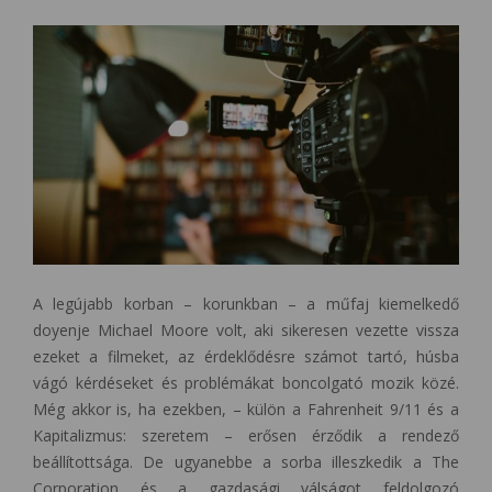
A legújabb korban – korunkban – a műfaj kiemelkedő
doyenje Michael Moore volt, aki sikeresen vezette vissza
ezeket a filmeket, az érdeklődésre számot tartó, húsba
vágó kérdéseket és problémákat boncolgató mozik közé.
Még akkor is, ha ezekben, – külön a Fahrenheit 9/11 és a
Kapitalizmus: szeretem – erősen érződik a rendező
beállítottsága. De ugyanebbe a sorba illeszkedik a The
Corporation és a gazdasági válságot feldolgozó