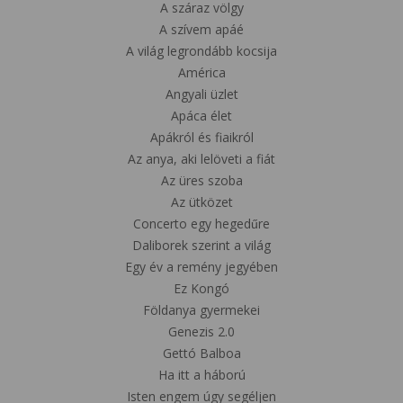
A száraz völgy
A szívem apáé
A világ legrondább kocsija
América
Angyali üzlet
Apáca élet
Apákról és fiaikról
Az anya, aki lelöveti a fiát
Az üres szoba
Az ütközet
Concerto egy hegedűre
Daliborek szerint a világ
Egy év a remény jegyében
Ez Kongó
Földanya gyermekei
Genezis 2.0
Gettó Balboa
Ha itt a háború
Isten engem úgy segéljen