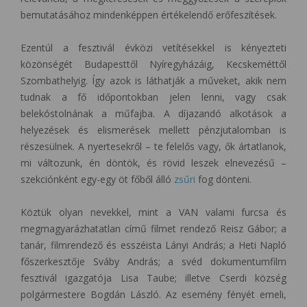
bemutatásához mindenképpen értékelendő erőfeszítések.
Ezentúl a fesztivál évközi vetítésekkel is kényezteti
közönségét Budapesttől Nyíregyházáig, Kecskeméttől
Szombathelyig. Így azok is láthatják a műveket, akik nem
tudnak a fő időpontokban jelen lenni, vagy csak
belekóstolnának a műfajba. A díjazandó alkotások a
helyezések és elismerések mellett pénzjutalomban is
részesülnek. A nyertesekről – te felelős vagy, ők ártatlanok,
mi változunk, én döntök, és rövid leszek elnevezésű –
szekciónként egy-egy öt főből álló
zsűri
fog dönteni.
Köztük olyan nevekkel, mint a VAN valami furcsa és
megmagyarázhatatlan című filmet rendező Reisz Gábor; a
tanár, filmrendező és esszéista Lányi András; a Heti Napló
főszerkesztője Sváby András; a svéd dokumentumfilm
fesztivál igazgatója Lisa Taube; illetve Cserdi község
polgármestere Bogdán László. Az esemény fényét emeli,