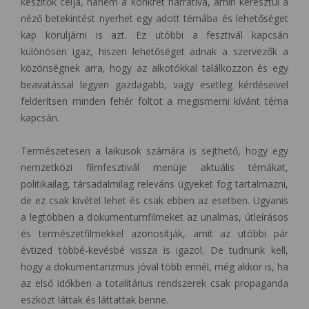
készítők célja, hanem a konkrét narratíva, amin keresztül a
néző betekintést nyerhet egy adott témába és lehetőséget
kap körüljárni is azt. Ez utóbbi a fesztivál kapcsán
különösen igaz, hiszen lehetőséget adnak a szervezők a
közönségnek arra, hogy az alkotókkal találkozzon és egy
beavatással legyen gazdagabb, vagy esetleg kérdéseivel
felderítsen minden fehér foltot a megismerni kívánt téma
kapcsán.
Természetesen a laikusok számára is sejthető, hogy egy
nemzetközi filmfesztivál menüje aktuális témákat,
politikailag, társadalmilag releváns ügyeket fog tartalmazni,
de ez csak kivétel lehet és csak ebben az esetben. Ugyanis
a legtöbben a dokumentumfilmeket az unalmas, útleírásos
és természetfilmekkel azonosítják, amit az utóbbi pár
évtized többé-kevésbé vissza is igazol. De tudnunk kell,
hogy a dokumentarizmus jóval több ennél, még akkor is, ha
az első időkben a totalitárius rendszerek csak propaganda
eszközt láttak és láttattak benne.