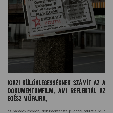
IGAZI KÜLÖNLEGESSÉGNEK SZÁMÍT AZ A
DOKUMENTUMFILM, AMI REFLEKTÁL AZ
EGÉSZ MŰFAJRA,
és paradox módon, dokumentarista jelleggel mutatja be a