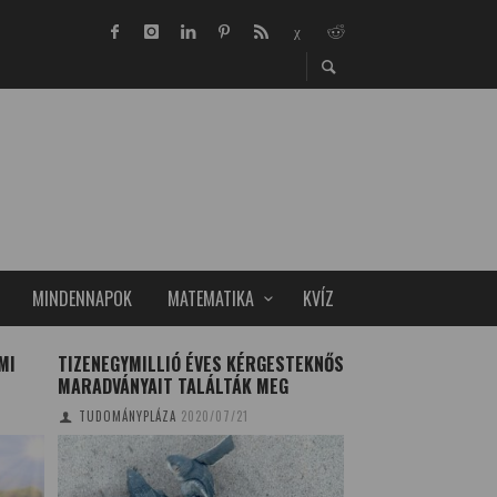
MINDENNAPOK
MATEMATIKA
KVÍZ
MI
TIZENEGYMILLIÓ ÉVES KÉRGESTEKNŐS
MENNYIT KERES E
MARADVÁNYAIT TALÁLTÁK MEG
KISS ZSÓFIA
2016/0
TUDOMÁNYPLÁZA
2020/07/21