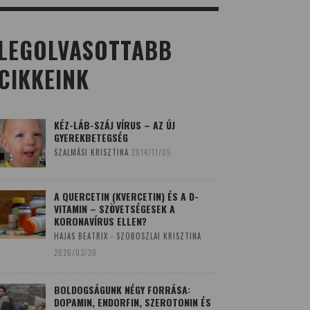
LEGOLVASOTTABB
CIKKEINK
KÉZ-LÁB-SZÁJ VÍRUS – AZ ÚJ
GYEREKBETEGSÉG
SZALMÁSI KRISZTINA
2014/11/05
A QUERCETIN (KVERCETIN) ÉS A D-
VITAMIN – SZÖVETSÉGESEK A
KORONAVÍRUS ELLEN?
HAJAS BEATRIX - SZOBOSZLAI KRISZTINA
2020/03/20
BOLDOGSÁGUNK NÉGY FORRÁSA:
DOPAMIN, ENDORFIN, SZEROTONIN ÉS