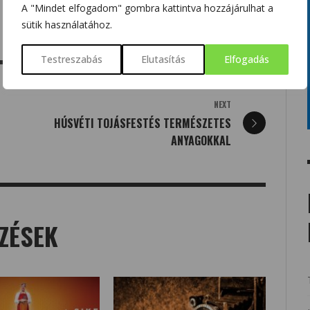
A "Mindet elfogadom" gombra kattintva hozzájárulhat a
sütik használatához.
Testreszabás
Elutasítás
Elfogadás
NEXT
HÚSVÉTI TOJÁSFESTÉS TERMÉSZETES
ANYAGOKKAL
ZÉSEK