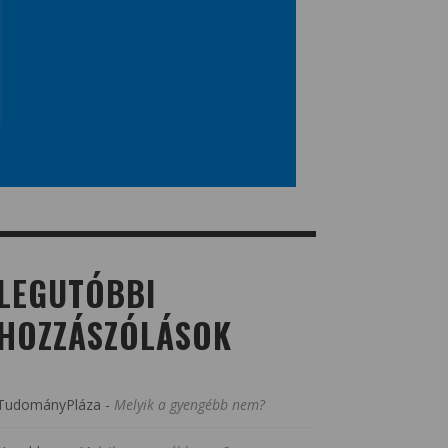
LEGUTÓBBI
HOZZÁSZÓLÁSOK
TudományPláza
-
Melyik a gyengébb nem?