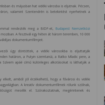
lisban és májusban hat vidéki városba is eljutnak. Pécsen,
áron, valamint Szentendrén is betekintést nyerhetnek a
alommal rendezték meg a BIDF-et,
Budapest Nemzetközi
 moziban. A fesztivál egy héten át három teremben, 10 000
iváldíjas dokumentumfilmjeit.
ezői úgy döntöttek, a vidéki városokba is eljuttatják
minden határon, a Putyin szemtanúi, a Ratko Mladic pere, a
a Szívem apáé című különleges alkotásokat is láthatják a
 elkelt, amiből jól érzékelhető, hogy a fővárosi és vidéki
nagyvilágban. A kreatív dokumentumfilmek rólunk szólnak,
lóságot mesélik el. Szórakoztatnak, megérintenek és