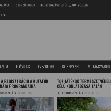
AAJÁNLAT
SZERZŐI JOGOK
FELHASZNÁLÁSI FELTÉTEL, ADATVÉDELEM
LYZAT
ERZUM
ÉLŐVILÁG
ÉVEZREDEK
KÖRNYEZET
MI, MAGYAROK
 A REGISZTRÁCIÓ A KUTATÓK
TŰZIJÁTÉKOK TERMÉSZETVÉDEL
AKÁJA PROGRAMJAIRA
CÉLÚ KORLÁTOZÁSA TATÁN
OMÁNYPLÁZA
2020/11/15
TUDOMÁNYPLÁZA
2018/11/04