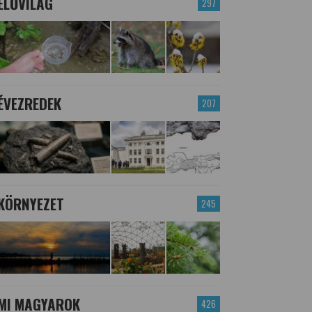
ÉLŐVILÁG
297
ÉVEZREDEK
207
KÖRNYEZET
245
MI MAGYAROK
426