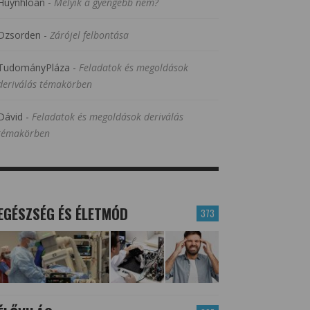
Huynhloan
-
Melyik a gyengébb nem?
Dzsorden
-
Zárójel felbontása
TudományPláza
-
Feladatok és megoldások
deriválás témakörben
Dávid
-
Feladatok és megoldások deriválás
témakörben
EGÉSZSÉG ÉS ÉLETMÓD
373