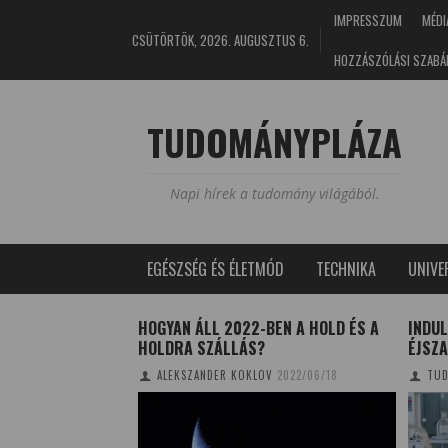
IMPRESSZUM
MÉDI
CSÜTÖRTÖK, 2026. AUGUSZTUS 6.
HOZZÁSZÓLÁSI SZABÁ
TUDOMÁNYPLÁZA
Napi hírek a tudomány világából.
EGÉSZSÉG ÉS ÉLETMÓD
TECHNIKA
UNIV
IDŐ A
HOGYAN ÁLL 2022-BEN A HOLD ÉS A
INDUL
 ÉS A
HOLDRA SZÁLLÁS?
ÉJSZ
ALEKSZANDER KOKLOV
2022/06/18
TUD
04/19