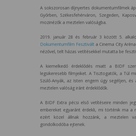
A sokszorosan díjnyertes dokumentumfilmek ápri
Győrben, Székesfehérváron, Szegeden, Kaposv
mozinézők a meztelen valóságba.
2019. január 28 és február 3 között 5. alk
Dokumentumfilm Fesztivált
a Cinema City Aréna
nézővel, telt házas vetítésekkel mutatta be feszt
A kiemelkedő érdeklődés miatt a BIDF szerv
legsikeresebb filmjeiket. A Tisztogatók, a Túl 
Szülő-Anyák, az Isten engem úgy segéljen, és 
meztelen valóság iránt érdeklődők.
A BIDF Extra pécsi első vetítéseire minden jegy
embereket egyaránt érdekli, mi történik ma a 
ezért közel állnak hozzánk, a meztelen va
gondolkodóba ejtenek.