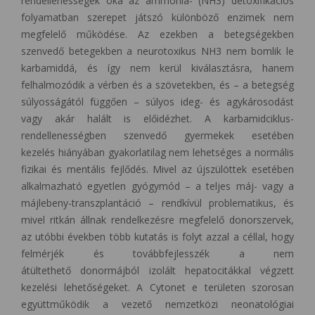
rendellenességek oka az ammónia- (NH3) detoxifikációs
folyamatban szerepet játszó különböző enzimek nem
megfelelő működése. Az ezekben a betegségekben
szenvedő betegekben a neurotoxikus NH3 nem bomlik le
karbamiddá, és így nem kerül kiválasztásra, hanem
felhalmozódik a vérben és a szövetekben, és – a betegség
súlyosságától függően – súlyos ideg- és agykárosodást
vagy akár halált is előidézhet. A karbamidciklus-
rendellenességben szenvedő gyermekek esetében
kezelés hiányában gyakorlatilag nem lehetséges a normális
fizikai és mentális fejlődés. Mivel az újszülöttek esetében
alkalmazható egyetlen gyógymód – a teljes máj- vagy a
májlebeny-transzplantáció – rendkívül problematikus, és
mivel ritkán állnak rendelkezésre megfelelő donorszervek,
az utóbbi években több kutatás is folyt azzal a céllal, hogy
felmérjék és továbbfejlesszék a nem
átültethető donormájból izolált hepatocitákkal végzett
kezelési lehetőségeket. A Cytonet e területen szorosan
együttműködik a vezető nemzetközi neonatológiai