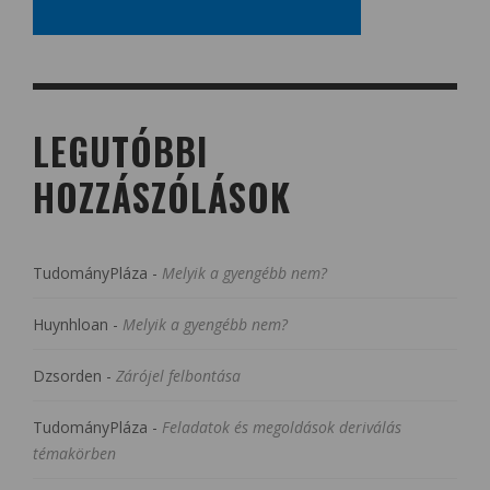
LEGUTÓBBI
HOZZÁSZÓLÁSOK
TudományPláza
-
Melyik a gyengébb nem?
Huynhloan
-
Melyik a gyengébb nem?
Dzsorden
-
Zárójel felbontása
TudományPláza
-
Feladatok és megoldások deriválás
témakörben