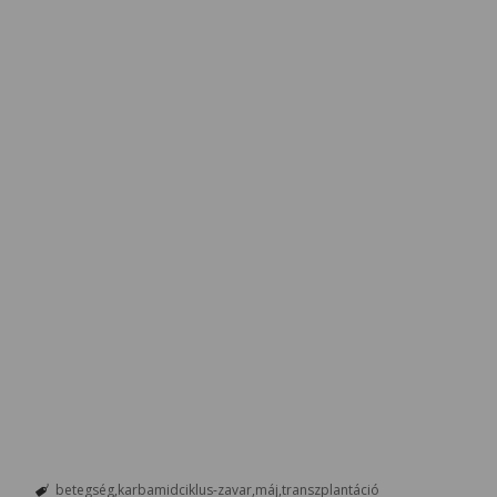
betegség
karbamidciklus-zavar
máj
transzplantáció