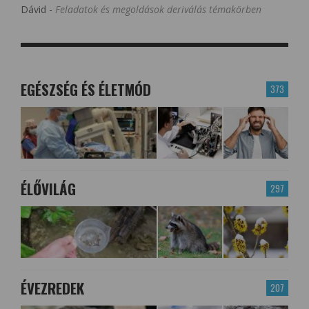
Dávid
-
Feladatok és megoldások deriválás témakörben
EGÉSZSÉG ÉS ÉLETMÓD
373
ÉLŐVILÁG
297
ÉVEZREDEK
207