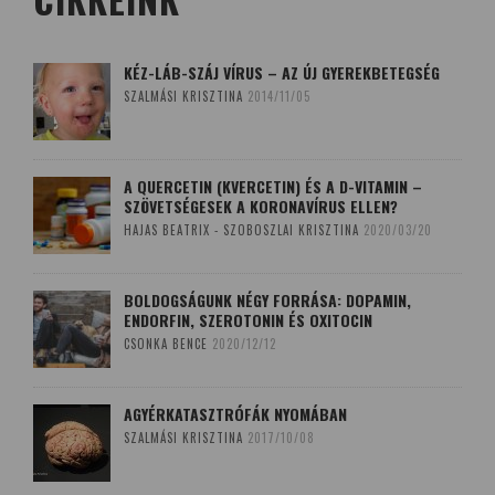
KÉZ-LÁB-SZÁJ VÍRUS – AZ ÚJ GYEREKBETEGSÉG
SZALMÁSI KRISZTINA
2014/11/05
A QUERCETIN (KVERCETIN) ÉS A D-VITAMIN –
SZÖVETSÉGESEK A KORONAVÍRUS ELLEN?
HAJAS BEATRIX - SZOBOSZLAI KRISZTINA
2020/03/20
BOLDOGSÁGUNK NÉGY FORRÁSA: DOPAMIN,
ENDORFIN, SZEROTONIN ÉS OXITOCIN
CSONKA BENCE
2020/12/12
AGYÉRKATASZTRÓFÁK NYOMÁBAN
SZALMÁSI KRISZTINA
2017/10/08