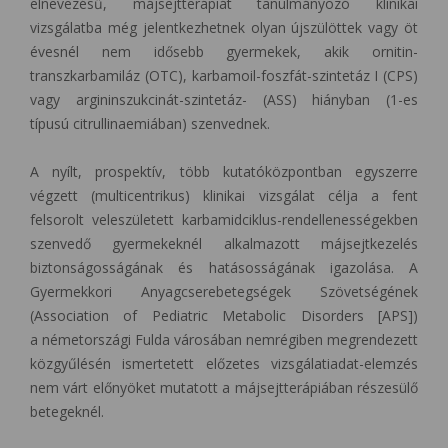
elnevezésű, májsejtterápiát tanulmányozó klinikai
vizsgálatba még jelentkezhetnek olyan újszülöttek vagy öt
évesnél nem idősebb gyermekek, akik ornitin-
transzkarbamiláz (OTC), karbamoil-foszfát-szintetáz I (CPS)
vagy argininszukcinát-szintetáz- (ASS) hiányban (1-es
típusú citrullinaemiában) szenvednek.
A nyílt, prospektív, több kutatóközpontban egyszerre
végzett
(multicentrikus) klinikai vizsgálat célja a fent
felsorolt veleszületett karbamidciklus-rendellenességekben
szenvedő gyermekeknél alkalmazott májsejtkezelés
biztonságosságának és hatásosságának igazolása. A
Gyermekkori Anyagcserebetegségek Szövetségének
(Association of Pediatric Metabolic Disorders [APS])
a németországi Fulda városában nemrégiben megrendezett
közgyűlésén ismertetett előzetes vizsgálatiadat-elemzés
nem várt előnyöket mutatott a májsejtterápiában részesülő
betegeknél.