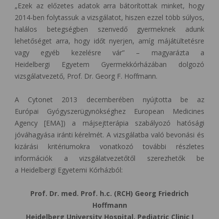
„Ezek az előzetes adatok arra bátorítottak minket, hogy
2014-ben folytassuk a vizsgálatot, hiszen ezzel több súlyos,
halálos betegségben szenvedő gyermeknek adunk
lehetőséget arra, hogy időt nyerjen, amíg májátültetésre
vagy egyéb kezelésre vár” – magyarázta a
Heidelbergi Egyetem Gyermekkórházában dolgozó
vizsgálatvezető, Prof. Dr. Georg F. Hoffmann.
A Cytonet 2013 decemberében nyújtotta be az
Európai Gyógyszerügynökséghez European Medicines
Agency [EMA]) a májsejtterápia szabályozó hatósági
jóváhagyása iránti kérelmét. A vizsgálatba való bevonási és
kizárási kritériumokra vonatkozó további részletes
információk a vizsgálatvezetőtől szerezhetők be
a Heidelbergi Egyetemi Kórházból:
Prof. Dr. med. Prof. h.c. (RCH) Georg Friedrich
Hoffmann
Heidelberg University Hospital, Pediatric Clinic I