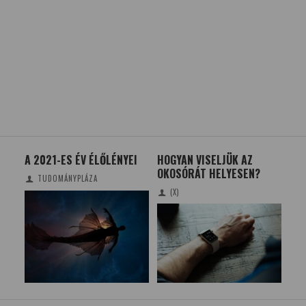
A
A 2021-ES ÉV ÉLŐLÉNYEI
HOGYAN VISELJÜK AZ
NÉ
OKOSÓRÁT HELYESEN?
TUDOMÁNYPLÁZA
(X)