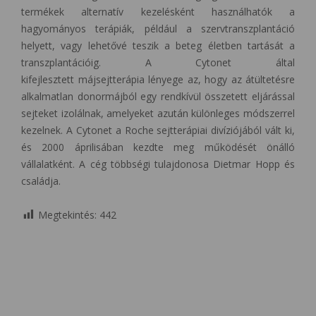
termékek alternatív kezelésként használhatók a
hagyományos terápiák, például a szervtranszplantáció
helyett, vagy lehetővé teszik a beteg életben tartását a
transzplantációig. A Cytonet által
kifejlesztett májsejtterápia lényege az, hogy az átültetésre
alkalmatlan donormájból egy rendkívül összetett eljárással
sejteket izolálnak, amelyeket azután különleges módszerrel
kezelnek. A
Cytonet a Roche
sejtterápiai divíziójából vált ki,
és 2000 áprilisában kezdte meg
működését önálló
vállalatként. A cég többségi tulajdonosa Dietmar
Hopp és
családja.
Megtekintés:
442