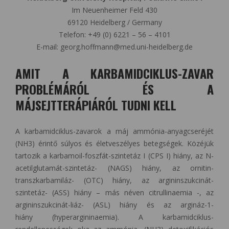
Im Neuenheimer Feld 430
69120 Heidelberg / Germany
Telefon: +49 (0) 6221 – 56 – 4101
E-mail: georg.hoffmann@med.uni-heidelberg.de
AMIT A KARBAMIDCIKLUS-ZAVAR
PROBLÉMÁRÓL ÉS A
MÁJSEJTTERÁPIÁRÓL TUDNI KELL
A karbamidciklus-zavarok a máj ammónia-anyagcseréjét
(NH3) érintő súlyos és életveszélyes betegségek. Közéjük
tartozik a karbamoil-foszfát-szintetáz I (CPS I) hiány, az N-
acetilglutamát-szintetáz- (NAGS) hiány, az ornitin-
transzkarbamiláz- (OTC) hiány, az argininszukcinát-
szintetáz- (ASS) hiány – más néven citrullinaemia -, az
argininszukcinát-liáz- (ASL) hiány és az argináz-1-
hiány (hyperargininaemia). A karbamidciklus-