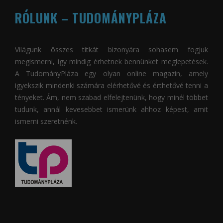
RÓLUNK – TUDOMÁNYPLÁZA
Világunk összes titkát bizonyára sohasem fogjuk
megismerni, így mindig érhetnek bennünket meglepetések.
A
TudományPláza
egy olyan online magazin, amely
igyekszik mindenki számára elérhetővé és érthetővé tenni a
tényeket. Ám, nem szabad elfelejtenünk, hogy minél többet
tudunk, annál kevesebbet ismerünk ahhoz képest, amit
ismerni szeretnénk.