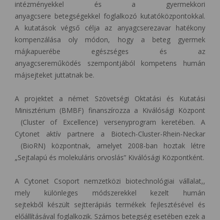
intézményekkel és a gyermekkori
anyagcsere betegségekkel foglalkozó kutatóközpontokkal.
A kutatások végső célja az anyagcserezavar hatékony
kompenzálása oly módon, hogy a beteg gyermek
májkapuerébe egészséges és az
anyagcsereműködés szempontjából kompetens humán
májsejteket juttatnak be.
A projektet a német Szövetségi Oktatási és Kutatási
Minisztérium (BMBF) finanszírozza a Kiválósági Központ
(Cluster of Excellence) versenyprogram keretében. A
Cytonet aktív partnere a Biotech-Cluster-Rhein-Neckar
(BioRN) központnak, amelyet 2008-ban hoztak létre
„Sejtalapú és molekuláris orvoslás” Kiválósági Központként.
A Cytonet Csoport nemzetközi biotechnológiai vállalat,,
mely
különleges módszerekkel kezelt humán
sejtekből
készült sejtterápiás termékek fejlesztésével és
előállításával foglalkozik. Számos betegség esetében ezek a