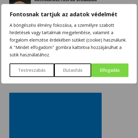
SZALMÁSI KRISZTINA
2017/10/08
Fontosnak tartjuk az adatok védelmét
A böngészési élmény fokozása, a személyre szabott
A LEKOPOGÁS BABONÁJA
hirdetések vagy tartalmak megjelenítése, valamint a
SZOBOSZLAI KRISZTINA
2018/03/15
forgalom elemzése érdekében sütiket (cookie) használunk.
A "Mindet elfogadom" gombra kattintva hozzájárulhat a
sütik használatához.
Testreszabás
Elutasítás
Elfogadás