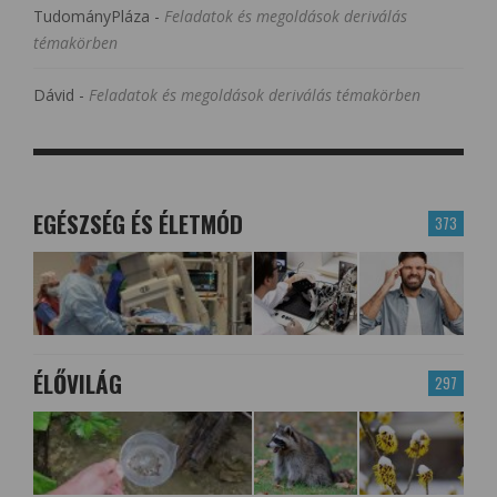
TudományPláza
-
Feladatok és megoldások deriválás
témakörben
Dávid
-
Feladatok és megoldások deriválás témakörben
EGÉSZSÉG ÉS ÉLETMÓD
373
ÉLŐVILÁG
297