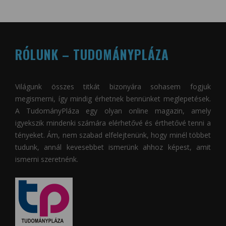
RÓLUNK – TUDOMÁNYPLÁZA
Világunk összes titkát bizonyára sohasem fogjuk
megismerni, így mindig érhetnek bennünket meglepetések.
A
TudományPláza
egy olyan online magazin, amely
igyekszik mindenki számára elérhetővé és érthetővé tenni a
tényeket. Ám, nem szabad elfelejtenünk, hogy minél többet
tudunk, annál kevesebbet ismerünk ahhoz képest, amit
ismerni szeretnénk.