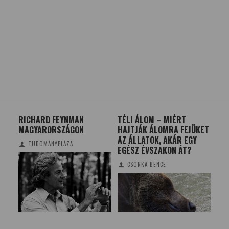
RICHARD FEYNMAN
TÉLI ÁLOM – MIÉRT
PA
MAGYARORSZÁGON
HAJTJÁK ÁLOMRA FEJÜKET
NE
AZ ÁLLATOK, AKÁR EGY
ŰR
TUDOMÁNYPLÁZA
EGÉSZ ÉVSZAKON ÁT?
CSONKA BENCE