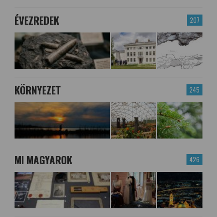
ÉVEZREDEK
207
KÖRNYEZET
245
MI MAGYAROK
426