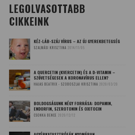
LEGOLVASOTTABB
CIKKEINK
KÉZ-LÁB-SZÁJ VÍRUS – AZ ÚJ GYEREKBETEGSÉG
SZALMÁSI KRISZTINA
2014/11/05
A QUERCETIN (KVERCETIN) ÉS A D-VITAMIN –
SZÖVETSÉGESEK A KORONAVÍRUS ELLEN?
HAJAS BEATRIX - SZOBOSZLAI KRISZTINA
2020/03/20
BOLDOGSÁGUNK NÉGY FORRÁSA: DOPAMIN,
ENDORFIN, SZEROTONIN ÉS OXITOCIN
CSONKA BENCE
2020/12/12
AGYÉRKATASZTRÓFÁK NYOMÁBAN