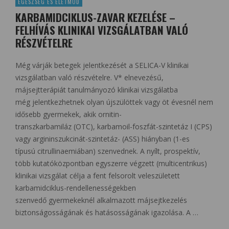
EGÉSZSÉG ÉS ÉLETMÓD
KARBAMIDCIKLUS-ZAVAR KEZELÉSE –
FELHÍVÁS KLINIKAI VIZSGÁLATBAN VALÓ
RÉSZVÉTELRE
Még várják betegek jelentkezését a SELICA-V klinikai
vizsgálatban való részvételre. V* elnevezésű,
májsejtterápiát tanulmányozó klinikai vizsgálatba
még jelentkezhetnek olyan újszülöttek vagy öt évesnél nem
idősebb gyermekek, akik ornitin-
transzkarbamiláz (OTC), karbamoil-foszfát-szintetáz I (CPS)
vagy argininszukcinát-szintetáz- (ASS) hiányban (1-es
típusú citrullinaemiában) szenvednek. A nyílt, prospektív,
több kutatóközpontban egyszerre végzett (multicentrikus)
klinikai vizsgálat célja a fent felsorolt veleszületett
karbamidciklus-rendellenességekben
szenvedő gyermekeknél alkalmazott májsejtkezelés
biztonságosságának és hatásosságának igazolása. A …