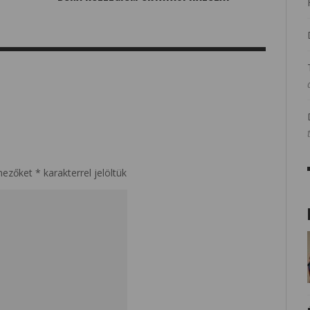
mezőket
*
karakterrel jelöltük