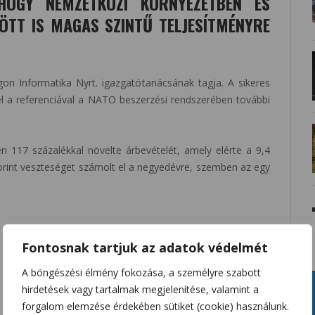
HOGY NEMZETKÖZI KÖRNYEZETBEN ÉS
TT IS MAGAS SZINTŰ TELJESÍTMÉNYRE
on Informatika Nyrt. igazgatótanácsának tagja. A sikeres
zel a referenciával a NATO beszerzési rendszerében további
117 százalékkal növelte árbevételét, amely elérte a 9,4
d forint veszteséget számolt el a negyedévre, szemben az egy
Fontosnak tartjuk az adatok védelmét
A böngészési élmény fokozása, a személyre szabott
hirdetések vagy tartalmak megjelenítése, valamint a
forgalom elemzése érdekében sütiket (cookie) használunk.