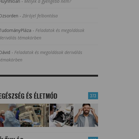
Huynhloan
-
Melyik a gyengébb nem?
Dzsorden
-
Zárójel felbontása
TudományPláza
-
Feladatok és megoldások
deriválás témakörben
Dávid
-
Feladatok és megoldások deriválás
témakörben
EGÉSZSÉG ÉS ÉLETMÓD
373