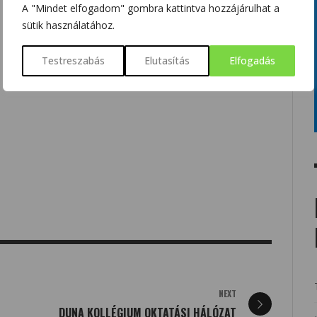
A "Mindet elfogadom" gombra kattintva hozzájárulhat a
sütik használatához.
Testreszabás
Elutasítás
Elfogadás
NEXT
DUNA KOLLÉGIUM OKTATÁSI HÁLÓZAT