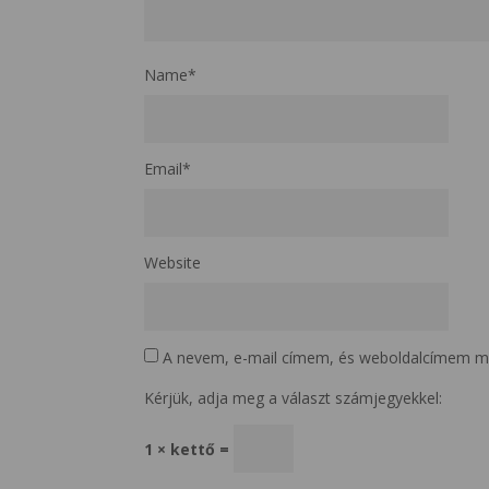
Name
*
Email
*
Website
A nevem, e-mail címem, és weboldalcímem m
Kérjük, adja meg a választ számjegyekkel:
1 × kettő =