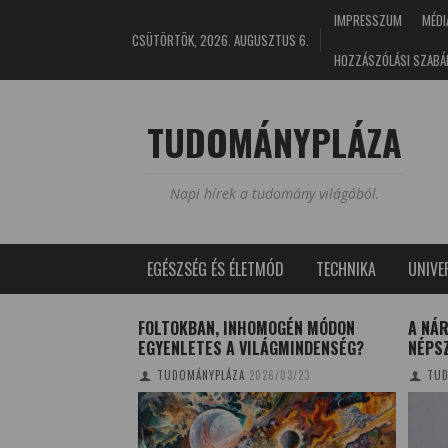
IMPRESSZUM
MÉDI
CSÜTÖRTÖK, 2026. AUGUSZTUS 6.
HOZZÁSZÓLÁSI SZABÁ
TUDOMÁNYPLÁZA
Napi hírek a tudomány világából.
EGÉSZSÉG ÉS ÉLETMÓD
TECHNIKA
UNIV
GAIK VANNAK
FOLTOKBAN, INHOMOGÉN MÓDON
A NÁR
INEK
EGYENLETES A VILÁGMINDENSÉG?
NÉPS
4/03/15
TUDOMÁNYPLÁZA
2026/03/23
TUD