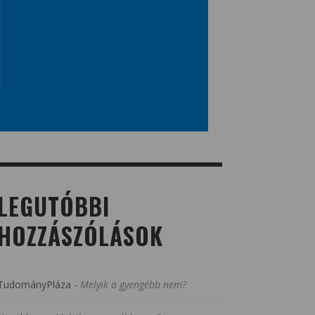
LEGUTÓBBI
HOZZÁSZÓLÁSOK
TudományPláza
-
Melyik a gyengébb nem?