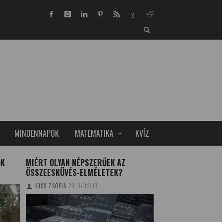
MINDENNAPOK
MATEMATIKA
KVÍZ
ŐK
MIÉRT OLYAN NÉPSZERŰEK AZ
FÁJDALOMCSILLAP
ÖSSZEESKÜVÉS-ELMÉLETEK?
TERMÉSZETESEN
KISS ZSÓFIA
2016/02/17
SZALMÁSI KRISZTIN