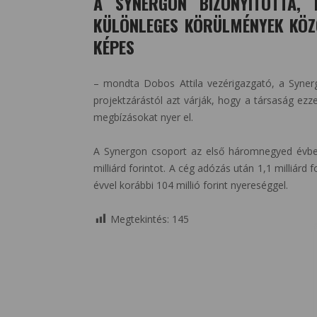
A SYNERGON BIZONYÍTOTTA, 
KÜLÖNLEGES KÖRÜLMÉNYEK KÖZÖ
KÉPES
– mondta Dobos Attila vezérigazgató, a Synerg
projektzárástól azt várják, hogy a társaság ez
megbízásokat nyer el.
A Synergon csoport az első háromnegyed évben 
milliárd forintot. A cég adózás után 1,1 milliár
évvel korábbi 104 millió forint nyereséggel.
Megtekintés:
145