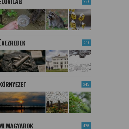
ÉLŐVILÁG
297
ÉVEZREDEK
207
KÖRNYEZET
245
MI MAGYAROK
426