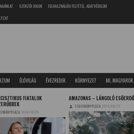
AAJÁNLAT
SZERZŐI JOGOK
FELHASZNÁLÁSI FELTÉTEL, ADATVÉDELEM
LYZAT
ERZUM
ÉLŐVILÁG
ÉVEZREDEK
KÖRNYEZET
MI, MAGYAROK
CISZTIKUS FIATALOK
AMAZONAS – LÁNGOLÓ ESŐERD
ZERŰBBEK
TUDOMÁNYPLÁZA
2019/08/27
OMÁNYPLÁZA
2024/10/26