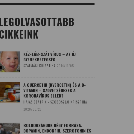
LEGOLVASOTTABB
CIKKEINK
KÉZ-LÁB-SZÁJ VÍRUS – AZ ÚJ
GYEREKBETEGSÉG
SZALMÁSI KRISZTINA
2014/11/05
A QUERCETIN (KVERCETIN) ÉS A D-
VITAMIN – SZÖVETSÉGESEK A
KORONAVÍRUS ELLEN?
HAJAS BEATRIX - SZOBOSZLAI KRISZTINA
2020/03/20
BOLDOGSÁGUNK NÉGY FORRÁSA:
DOPAMIN, ENDORFIN, SZEROTONIN ÉS