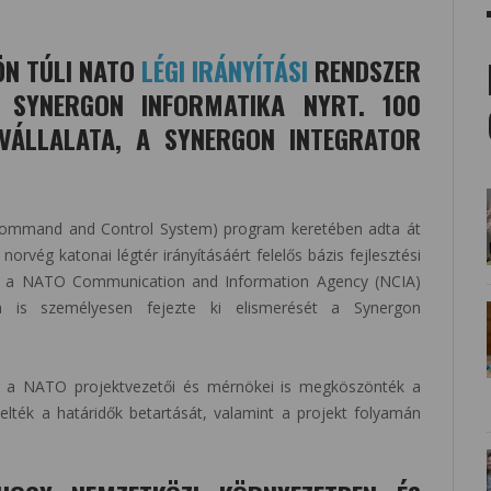
ÖN TÚLI NATO
LÉGI IRÁNYÍTÁSI
RENDSZER
A SYNERGON INFORMATIKA NYRT. 100
VÁLLALATA, A SYNERGON INTEGRATOR
 Command and Control System) program keretében adta át
 norvég katonai légtér irányításáért felelős bázis fejlesztési
ért a NATO Communication and Information Agency (NCIA)
 is személyesen fejezte ki elismerését a Synergon
or a NATO projektvezetői és mérnökei is megköszönték a
ték a határidők betartását, valamint a projekt folyamán