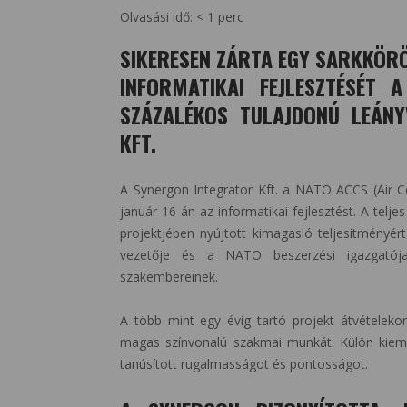
Olvasási idő:
< 1
perc
SIKERESEN ZÁRTA EGY SARKKÖR
INFORMATIKAI FEJLESZTÉSÉT 
SZÁZALÉKOS TULAJDONÚ LEÁNY
KFT.
A Synergon Integrator Kft. a NATO ACCS (Air
január 16-án az informatikai fejlesztést. A
teljes
projektjében nyújtott kimagasló teljesítmény
vezetője és a NATO beszerzési igazgatója
szakembereinek.
A több mint egy évig tartó projekt átvételek
magas színvonalú szakmai munkát. Külön kiemel
tanúsított rugalmasságot és pontosságot.