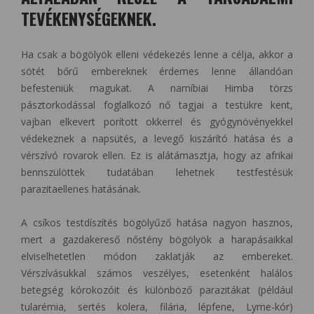
TEVÉKENYSÉGEKNEK.
Ha csak a bögölyök elleni védekezés lenne a célja, akkor a
sötét bőrű embereknek érdemes lenne állandóan
befesteniük magukat. A namíbiai Himba törzs
pásztorkodással foglalkozó nő tagjai a testükre kent,
vajban elkevert porított okkerrel és gyógynövényekkel
védekeznek a napsütés, a levegő kiszárító hatása és a
vérszívó rovarok ellen. Ez is alátámasztja, hogy az afrikai
bennszülöttek tudatában lehetnek testfestésük
parazitaellenes hatásának.
A csíkos testdíszítés bögölyűző hatása nagyon hasznos,
mert a gazdakereső nőstény bögölyök a harapásaikkal
elviselhetetlen módon zaklatják az embereket.
Vérszívásukkal számos veszélyes, esetenként halálos
betegség kórokozóit és különböző parazitákat (például
tularémia, sertés kolera, filária, lépfene, Lyme-kór)