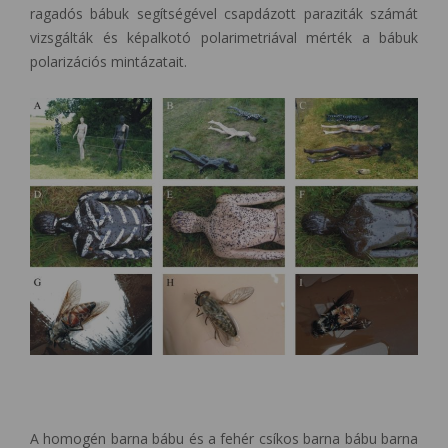
ragadós bábuk segítségével csapdázott paraziták számát
vizsgálták és képalkotó polarimetriával mérték a bábuk
polarizációs mintázatait.
A homogén barna bábu és a fehér csíkos barna bábu barna