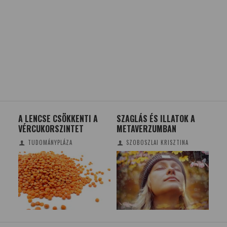
A LENCSE CSÖKKENTI A
SZAGLÁS ÉS ILLATOK A
HO
VÉRCUKORSZINTET
METAVERZUMBAN
KO
MA
TUDOMÁNYPLÁZA
SZOBOSZLAI KRISZTINA