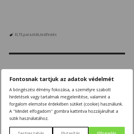
ELTE
paraziták
testfestés
PREVIOUS
Fontosnak tartjuk az adatok védelmét
BUDAPESTI NEMZETKÖZI
DOKUMENTUMFILM FESZTIVÁL
A böngészési élmény fokozása, a személyre szabott
hirdetések vagy tartalmak megjelenítése, valamint a
forgalom elemzése érdekében sütiket (cookie) használunk.
NEXT
A "Mindet elfogadom" gombra kattintva hozzájárulhat a
VARÁZSLÁS ÉS CSILLAGHIT A
sütik használatához.
RÓMAIAKNÁL
Testreszabás
Elutasítás
Elfogadás