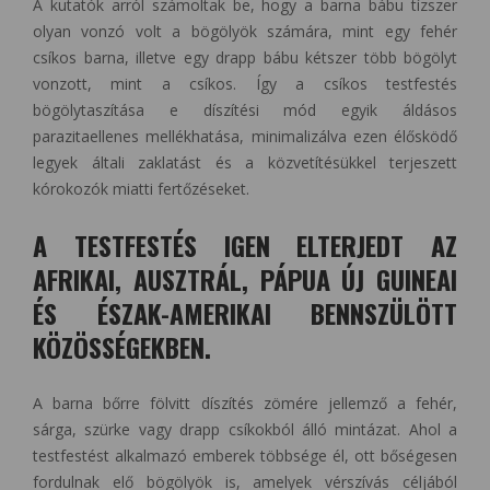
A kutatók arról számoltak be, hogy a barna bábu tízszer
olyan vonzó volt a bögölyök számára, mint egy fehér
csíkos barna, illetve egy drapp bábu kétszer több bögölyt
vonzott, mint a csíkos. Így a csíkos testfestés
bögölytaszítása e díszítési mód egyik áldásos
parazitaellenes mellékhatása, minimalizálva ezen élősködő
legyek általi zaklatást és a közvetítésükkel terjeszett
kórokozók miatti fertőzéseket.
A TESTFESTÉS IGEN ELTERJEDT AZ
AFRIKAI, AUSZTRÁL, PÁPUA ÚJ GUINEAI
ÉS ÉSZAK-AMERIKAI BENNSZÜLÖTT
KÖZÖSSÉGEKBEN.
A barna bőrre fölvitt díszítés zömére jellemző a fehér,
sárga, szürke vagy drapp csíkokból álló mintázat. Ahol a
testfestést alkalmazó emberek többsége él, ott bőségesen
fordulnak elő bögölyök is, amelyek vérszívás céljából