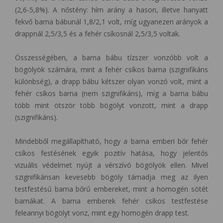
(2,6-5,8%). A nőstény: hím arány a hason, illetve hanyatt
fekvő barna bábunál 1,8/2,1 volt, míg ugyanezen arányok a
drappnál 2,5/3,5 és a fehér csíkosnál 2,5/3,5 voltak.
Összességében, a barna bábu tízszer vonzóbb volt a
bögölyök számára, mint a fehér csíkos barna (szignifikáns
különbség), a drapp bábu kétszer olyan vonzó volt, mint a
fehér csíkos barna (nem szignifikáns), míg a barna bábu
több mint ötször több bögölyt vonzott, mint a drapp
(szignifikáns).
Mindebből megállapítható, hogy a barna emberi bőr fehér
csíkos festésének egyik pozitív hatása, hogy jelentős
vizuális védelmet nyújt a vérszívó bögölyök ellen. Mivel
szignifikánsan kevesebb bögöly támadja meg az ilyen
testfestésű barna bőrű embereket, mint a homogén sötét
barnákat. A barna emberek fehér csíkos testfestése
feleannyi bögölyt vonz, mint egy homogén drapp test.