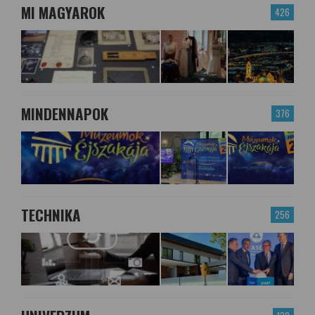
MI MAGYAROK
426
MINDENNAPOK
376
TECHNIKA
256