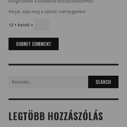
böngészőben a következő hozzászólásomhoz.
Kérjük, adja meg a választ számjegyekkel:
12 + kettő =
Search
for:
LEGTÖBB HOZZÁSZÓLÁS