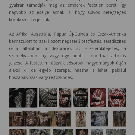
gyakran támadják meg az emberek fedetlen bőrét. Így
nagyobb az esélye annak is, hogy súlyos betegségek
kórokozóit terjesztik.
Az Afrika, Ausztrália, Pápua Új-Guinea és Észak-Amerika
bennszülött törzsei között népszerű testfestés, testdíszítés
célja általában a dekoráció, az érzelemkifejezés, a
személyazonosság vagy egy adott csoportba tartozás
jelzése. A festett mintázat elsősorban hagyományok útján
alakul ki, de egyéb szerepe, haszna is lehet, például
hőszabályozás vagy rejtőzködés.