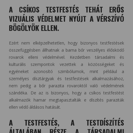
A CSÍKOS TESTFESTÉS TEHÁT ERŐS
VIZUÁLIS VÉDELMET NYÚJT A VÉRSZÍVÓ
BÖGÖLYÖK ELLEN.
Ezért nem elképzelhetetlen, hogy bizonyos testfestések
összefüggésben állhatnak a barna bőr veszélyes élősködő
rovarok elleni védelmével. Kezdetben társadalmi és
kulturális szempontok vezettek a közösségeket és
egyéneket azonosító szimbólumok, mint például a
személyes dísztárgyak és testfestések alkalmazásához,
nem pedig a bőr parazita rovaroktól való védelmének
szándéka. De az is bizonyos, hogy a csíkos testfestést
alkalmazók hamar megtapasztalták e díszítés paraziták
ellen védő áldásos hatását.
A TESTFESTÉS, A TESTDÍSZÍTÉS
ÁLTALÁBAN RÉSZE A TÁRSADALMI