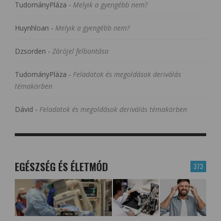
TudományPláza
-
Melyik a gyengébb nem?
Huynhloan
-
Melyik a gyengébb nem?
Dzsorden
-
Zárójel felbontása
TudományPláza
-
Feladatok és megoldások deriválás
témakörben
Dávid
-
Feladatok és megoldások deriválás témakörben
EGÉSZSÉG ÉS ÉLETMÓD
373