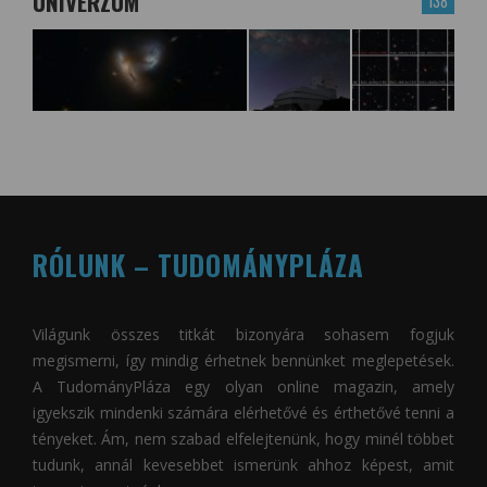
UNIVERZUM
138
RÓLUNK – TUDOMÁNYPLÁZA
Világunk összes titkát bizonyára sohasem fogjuk
megismerni, így mindig érhetnek bennünket meglepetések.
A
TudományPláza
egy olyan online magazin, amely
igyekszik mindenki számára elérhetővé és érthetővé tenni a
tényeket. Ám, nem szabad elfelejtenünk, hogy minél többet
tudunk, annál kevesebbet ismerünk ahhoz képest, amit