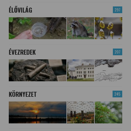
ÉLŐVILÁG
297
ÉVEZREDEK
207
KÖRNYEZET
245