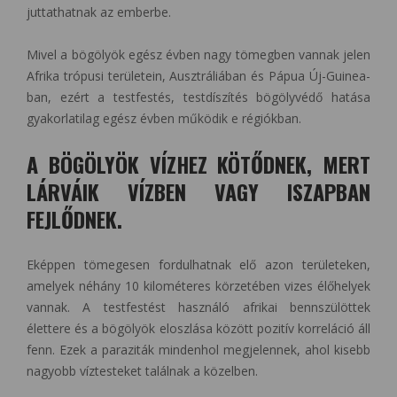
juttathatnak az emberbe.
Mivel a bögölyök egész évben nagy tömegben vannak jelen
Afrika trópusi területein, Ausztráliában és Pápua Új-Guinea-
ban, ezért a testfestés, testdíszítés bögölyvédő hatása
gyakorlatilag egész évben működik e régiókban.
A BÖGÖLYÖK VÍZHEZ KÖTŐDNEK, MERT
LÁRVÁIK VÍZBEN VAGY ISZAPBAN
FEJLŐDNEK.
Eképpen tömegesen fordulhatnak elő azon területeken,
amelyek néhány 10 kilométeres körzetében vizes élőhelyek
vannak. A testfestést használó afrikai bennszülöttek
élettere és a bögölyök eloszlása között pozitív korreláció áll
fenn. Ezek a paraziták mindenhol megjelennek, ahol kisebb
nagyobb víztesteket találnak a közelben.