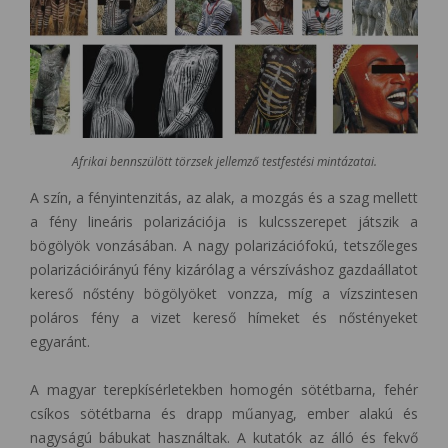
Afrikai bennszülött törzsek jellemző testfestési mintázatai.
A szín, a fényintenzitás, az alak, a mozgás és a szag mellett
a fény lineáris polarizációja is kulcsszerepet játszik a
bögölyök vonzásában. A nagy polarizációfokú, tetszőleges
polarizációirányú fény kizárólag a vérszíváshoz gazdaállatot
kereső nőstény bögölyöket vonzza, míg a vízszintesen
poláros fény a vizet kereső hímeket és nőstényeket
egyaránt.
A magyar terepkísérletekben homogén sötétbarna, fehér
csíkos sötétbarna és drapp műanyag, ember alakú és
nagyságú bábukat használtak. A kutatók az álló és fekvő