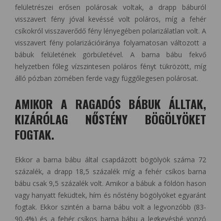
felületrészei erősen polárosak voltak, a drapp báburól
visszavert fény jóval kevéssé volt poláros, míg a fehér
csíkokról visszaverődő fény lényegében polarizálatlan volt. A
visszavert fény polarizációiránya folyamatosan változott a
bábuk felületének görbületével. A barna bábu fekvő
helyzetben főleg vízszintesen poláros fényt tükrözött, míg
álló pózban zömében ferde vagy függőlegesen polárosat.
AMIKOR A RAGADÓS BÁBUK ÁLLTAK,
KIZÁRÓLAG NŐSTÉNY BÖGÖLYÖKET
FOGTAK.
Ekkor a barna bábu által csapdázott bögölyök száma 72
százalék, a drapp 18,5 százalék míg a fehér csíkos barna
bábu csak 9,5 százalék volt. Amikor a bábuk a földön hason
vagy hanyatt feküdtek, hím és nőstény bögölyöket egyaránt
fogtak. Ekkor szintén a barna bábu volt a legvonzóbb (83-
90,4%) és a fehér csíkos barna bábu a legkevésbé vonzó