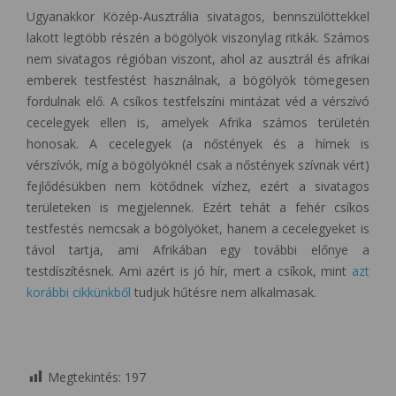
Ugyanakkor Közép-Ausztrália sivatagos, bennszülöttekkel
lakott legtöbb részén a bögölyök viszonylag ritkák. Számos
nem sivatagos régióban viszont, ahol az ausztrál és afrikai
emberek testfestést használnak, a bögölyök tömegesen
fordulnak elő. A csíkos testfelszíni mintázat véd a vérszívó
cecelegyek ellen is, amelyek Afrika számos területén
honosak. A cecelegyek (a nőstények és a hímek is
vérszívók, míg a bögölyöknél csak a nőstények szívnak vért)
fejlődésükben nem kötődnek vízhez, ezért a sivatagos
területeken is megjelennek. Ezért tehát a fehér csíkos
testfestés nemcsak a bögölyöket, hanem a cecelegyeket is
távol tartja, ami Afrikában egy további előnye a
testdíszítésnek. Ami azért is jó hír, mert a csíkok, mint
azt
korábbi cikkünkből
tudjuk hűtésre nem alkalmasak.
Megtekintés:
197