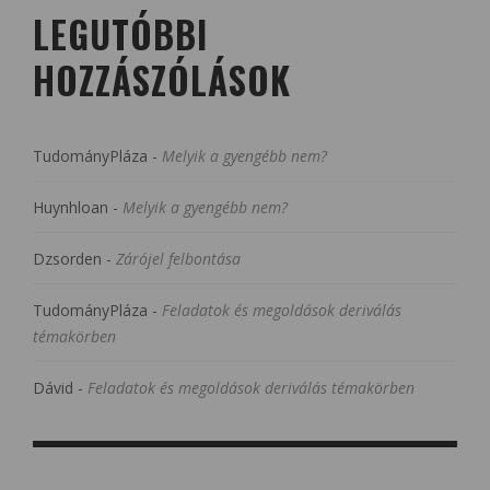
LEGUTÓBBI
HOZZÁSZÓLÁSOK
TudományPláza
-
Melyik a gyengébb nem?
Huynhloan
-
Melyik a gyengébb nem?
Dzsorden
-
Zárójel felbontása
TudományPláza
-
Feladatok és megoldások deriválás
témakörben
Dávid
-
Feladatok és megoldások deriválás témakörben