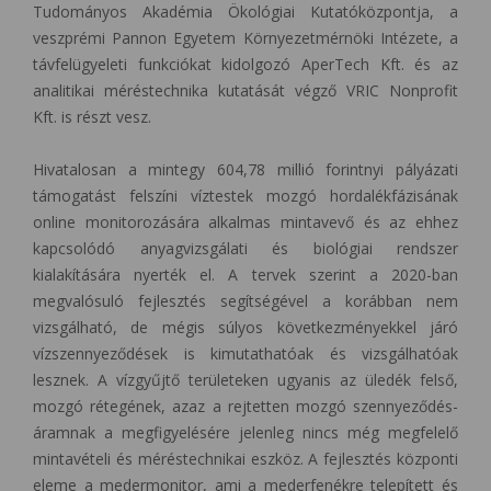
Tudományos Akadémia Ökológiai Kutatóközpontja, a
veszprémi Pannon Egyetem Környezetmérnöki Intézete, a
távfelügyeleti funkciókat kidolgozó AperTech Kft. és az
analitikai méréstechnika kutatását végző VRIC Nonprofit
Kft. is részt vesz.
Hivatalosan a mintegy 604,78 millió forintnyi pályázati
támogatást felszíni víztestek mozgó hordalékfázisának
online monitorozására alkalmas mintavevő és az ehhez
kapcsolódó anyagvizsgálati és biológiai rendszer
kialakítására nyerték el. A tervek szerint a 2020-ban
megvalósuló fejlesztés segítségével a korábban nem
vizsgálható, de mégis súlyos következményekkel járó
vízszennyeződések is kimutathatóak és vizsgálhatóak
lesznek. A vízgyűjtő területeken ugyanis az üledék felső,
mozgó rétegének, azaz a rejtetten mozgó szennyeződés-
áramnak a megfigyelésére jelenleg nincs még megfelelő
mintavételi és méréstechnikai eszköz. A fejlesztés központi
eleme a medermonitor, ami a mederfenékre telepített és