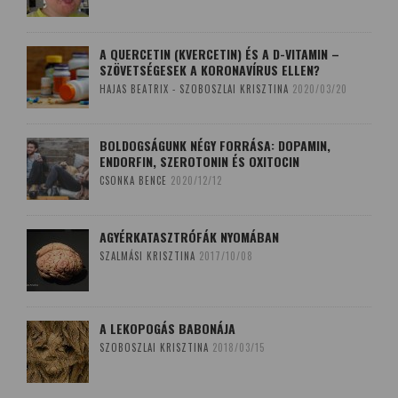
A QUERCETIN (KVERCETIN) ÉS A D-VITAMIN –
SZÖVETSÉGESEK A KORONAVÍRUS ELLEN?
HAJAS BEATRIX - SZOBOSZLAI KRISZTINA
2020/03/20
BOLDOGSÁGUNK NÉGY FORRÁSA: DOPAMIN,
ENDORFIN, SZEROTONIN ÉS OXITOCIN
CSONKA BENCE
2020/12/12
AGYÉRKATASZTRÓFÁK NYOMÁBAN
SZALMÁSI KRISZTINA
2017/10/08
A LEKOPOGÁS BABONÁJA
SZOBOSZLAI KRISZTINA
2018/03/15