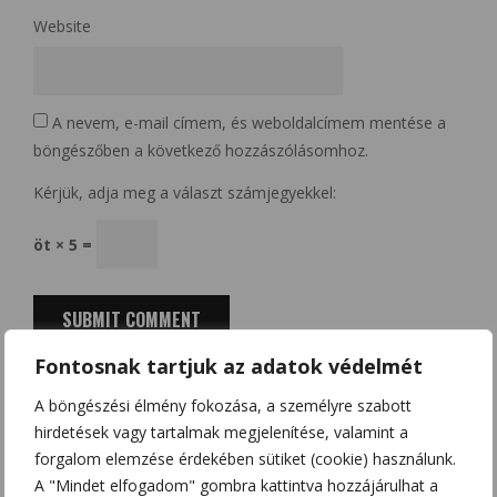
Website
A nevem, e-mail címem, és weboldalcímem mentése a
böngészőben a következő hozzászólásomhoz.
Kérjük, adja meg a választ számjegyekkel:
öt × 5 =
Fontosnak tartjuk az adatok védelmét
A böngészési élmény fokozása, a személyre szabott
hirdetések vagy tartalmak megjelenítése, valamint a
Search
forgalom elemzése érdekében sütiket (cookie) használunk.
for:
A "Mindet elfogadom" gombra kattintva hozzájárulhat a