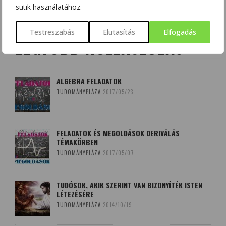
sütik használatához.
Testreszabás
Elutasítás
Elfogadás
LEGTÖBB HOZZÁSZÓLÁS
ALGEBRA FELADATOK
TUDOMÁNYPLÁZA
2017/05/23
FELADATOK ÉS MEGOLDÁSOK DERIVÁLÁS
TÉMAKÖRBEN
TUDOMÁNYPLÁZA
2017/05/07
TUDÓSOK, AKIK SZERINT VAN BIZONYÍTÉK ISTEN
LÉTEZÉSÉRE
TUDOMÁNYPLÁZA
2014/10/19