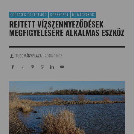
EGÉSZSÉG ÉS ÉLETMÓD
KÖRNYEZET
MI MAGYAROK
REJTETT VÍZSZENNYEZŐDÉSEK
MEGFIGYELÉSÉRE ALKALMAS ESZKÖZ
TUDOMÁNYPLÁZA
2018/01/08