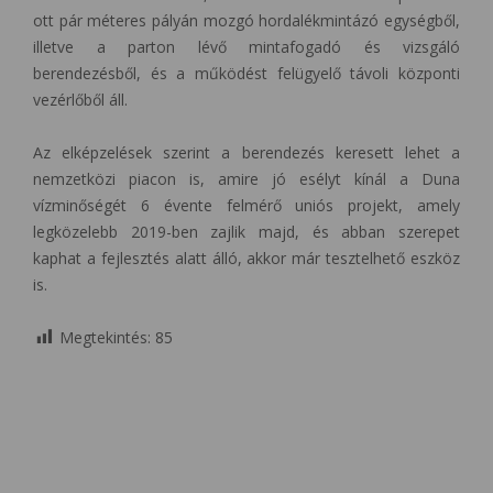
ott pár méteres pályán mozgó hordalékmintázó egységből,
illetve a parton lévő mintafogadó és vizsgáló
berendezésből, és a működést felügyelő távoli központi
vezérlőből áll.
Az elképzelések szerint a berendezés keresett lehet a
nemzetközi piacon is, amire jó esélyt kínál a Duna
vízminőségét 6 évente felmérő uniós projekt, amely
legközelebb 2019-ben zajlik majd, és abban szerepet
kaphat a fejlesztés alatt álló, akkor már tesztelhető eszköz
is.
Megtekintés:
85