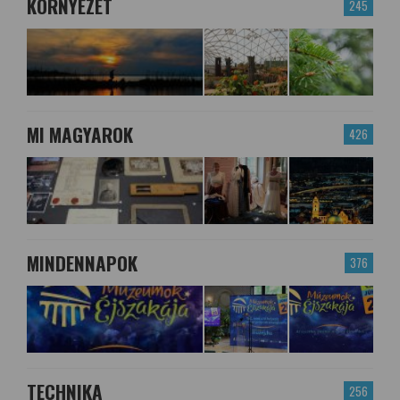
KÖRNYEZET
245
MI MAGYAROK
426
MINDENNAPOK
376
TECHNIKA
256