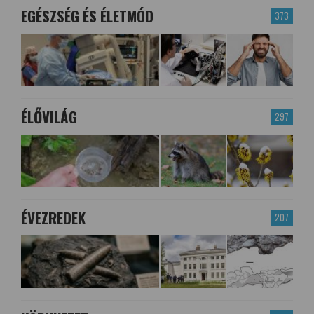
EGÉSZSÉG ÉS ÉLETMÓD
373
ÉLŐVILÁG
297
ÉVEZREDEK
207