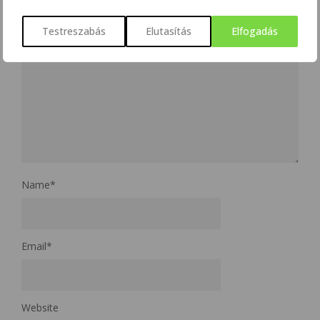
Testreszabás
Elutasítás
Elfogadás
Name
*
Email
*
Website