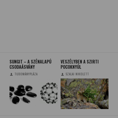
PI
SUNGIT – A SZÉNALAPÚ
VESZÉLYBEN A SZIRTI
EG
CSODAÁSVÁNY
POCOKNYÚL
AL
TUDOMÁNYPLÁZA
SZALAI NIKOLETT