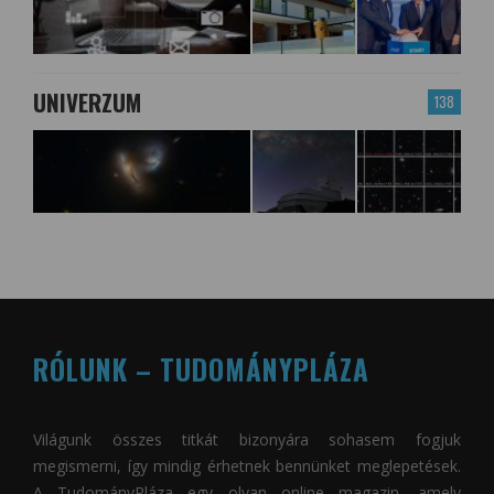
UNIVERZUM
138
RÓLUNK – TUDOMÁNYPLÁZA
Világunk összes titkát bizonyára sohasem fogjuk
megismerni, így mindig érhetnek bennünket meglepetések.
A
TudományPláza
egy olyan online magazin, amely