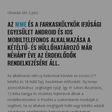
Olvasási idő:
2
perc
AZ
MME
ÉS A FARKASKÖLYKÖK IFJÚSÁGI
EGYESÜLET ANDROID ÉS IOS
MOBILTELEFONOS ALKALMAZÁSA A
KÉTÉLTŰ- ÉS HÜLLŐHATÁROZÓ MÁR
NÉHÁNY ÉVE AZ ÉRDEKLŐDŐK
RENDELKEZÉSÉRE ÁLL.
Az alkalmazás idén új funkcióval bővülve az összes (17
kétéltű és 18 hüllő faj), hazánkban előforduló faj terepi
azonosításához segítséget nyújt. Így 41 színes illusztráció,
12 béka hangja és részletes fajleírások állnak a
rendelkezésünkre. A frissítés a szakemberek munkáját is
segítheti, ha az általunk megfigyelt hüllő vagy kétéltű adatát
a határozó adatfeltöltési funkciójának segítségével