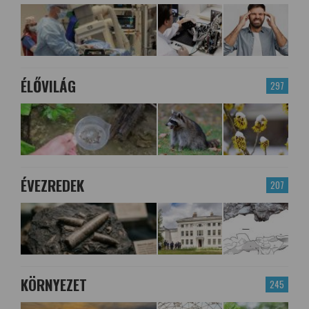
ÉLŐVILÁG
297
ÉVEZREDEK
207
KÖRNYEZET
245