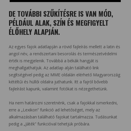
DE TOVÁBBI SZŰKÍTÉSRE IS VAN MÓD,
PÉLDÁUL ALAK, SZÍN ÉS MEGFIGYELT
ÉLŐHELY ALAPJÁN.
Az egyes fajok adatlapján a rövid fajleírás mellett a latin és
angol név, a rendszertani besorolás és természetvédelmi
érték is megjelenik. Továbbá a békák hangját is
meghallgathatjuk. Az adatlap alján található link
segítségével pedig az MME oldalán elérhető Magyarország
kétéltűi és hüllői oldalra juthatunk. Itt a fajról bővebb
fajleírást kapunk, valamint fotókat is nézegethetünk.
Ha nem határozni szeretnénk, csak a fajokkal ismerkedni,
erre a „Lexikon” funkció ad lehetőséget, mely az
alkalmazásban található fajokat tartalmazza. Tudásunkat
pedig a „Játék” funkcióval tehetjük próbára.