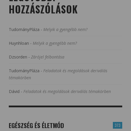
HOZZÁSZÓLÁSOK
TudományPláza
-
Melyik a gyengébb nem?
Huynhloan
-
Melyik a gyengébb nem?
Dzsorden
-
Zárójel felbontása
TudományPláza
-
Feladatok és megoldások deriválás
témakörben
Dávid
-
Feladatok és megoldások deriválás témakörben
EGÉSZSÉG ÉS ÉLETMÓD
373