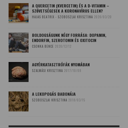
A QUERCETIN (KVERCETIN) ÉS A D-VITAMIN –
SZÖVETSÉGESEK A KORONAVÍRUS ELLEN?
HAJAS BEATRIX - SZOBOSZLAI KRISZTINA
2020/03/20
BOLDOGSÁGUNK NÉGY FORRÁSA: DOPAMIN,
ENDORFIN, SZEROTONIN ÉS OXITOCIN
CSONKA BENCE
2020/12/12
AGYÉRKATASZTRÓFÁK NYOMÁBAN
SZALMÁSI KRISZTINA
2017/10/08
A LEKOPOGÁS BABONÁJA
SZOBOSZLAI KRISZTINA
2018/03/15