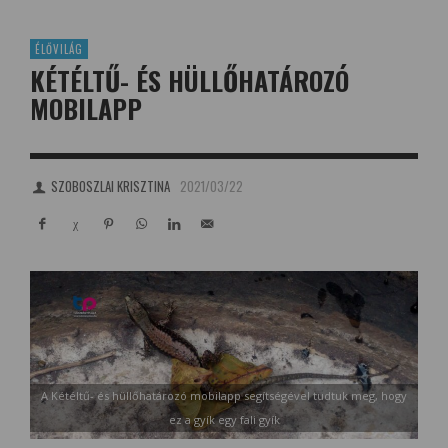
ÉLŐVILÁG
KÉTÉLTŰ- ÉS HÜLLŐHATÁROZÓ
MOBILAPP
SZOBOSZLAI KRISZTINA
2021/03/22
A Kétéltű- és hüllőhatározó mobilapp segítségével tudtuk meg, hogy
ez a gyík egy fali gyík