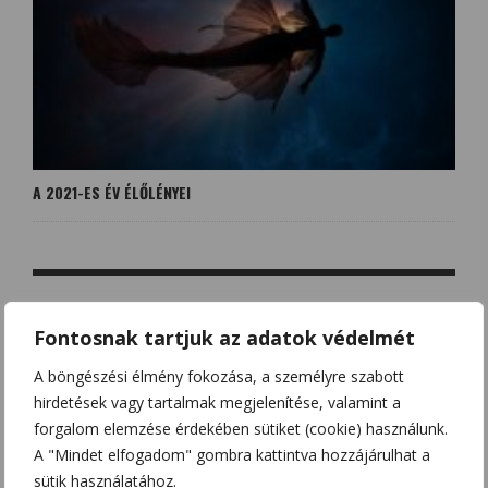
A 2021-ES ÉV ÉLŐLÉNYEI
Fontosnak tartjuk az adatok védelmét
NO COMMENT
A böngészési élmény fokozása, a személyre szabott
hirdetések vagy tartalmak megjelenítése, valamint a
LEAVE A REPLY
forgalom elemzése érdekében sütiket (cookie) használunk.
Az e-mail címet nem tesszük közzé.
A kötelező mezőket
*
A "Mindet elfogadom" gombra kattintva hozzájárulhat a
karakterrel jelöltük
sütik használatához.