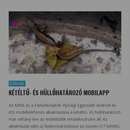
ÉLŐVILÁG
KÉTÉLTŰ- ÉS HÜLLŐHATÁROZÓ MOBILAPP
Az MME és a Farkaskölykök Ifjúsági Egyesület Android és
iOS mobiltelefonos alkalmazása a kétéltű- és hüllőhatározó
már néhány éve az érdeklődők rendelkezésére áll. Az
alkalmazás idén új funkcióval bővülve az összes (17 kétéltű