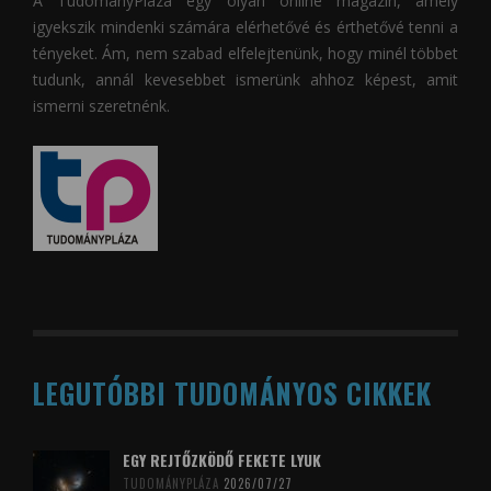
A
TudományPláza
egy olyan online magazin, amely
igyekszik mindenki számára elérhetővé és érthetővé tenni a
tényeket. Ám, nem szabad elfelejtenünk, hogy minél többet
tudunk, annál kevesebbet ismerünk ahhoz képest, amit
ismerni szeretnénk.
LEGUTÓBBI TUDOMÁNYOS CIKKEK
EGY REJTŐZKÖDŐ FEKETE LYUK
TUDOMÁNYPLÁZA
2026/07/27