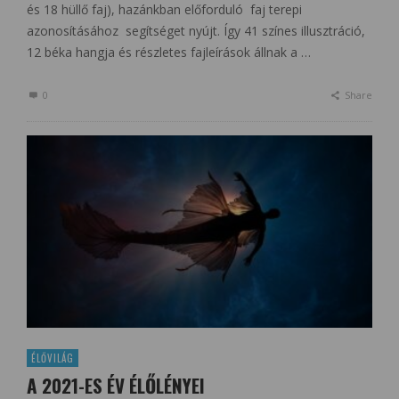
és 18 hüllő faj), hazánkban előforduló faj terepi
azonosításához segítséget nyújt. Így 41 színes illusztráció,
12 béka hangja és részletes fajleírások állnak a …
0
Share
ÉLŐVILÁG
A 2021-ES ÉV ÉLŐLÉNYEI