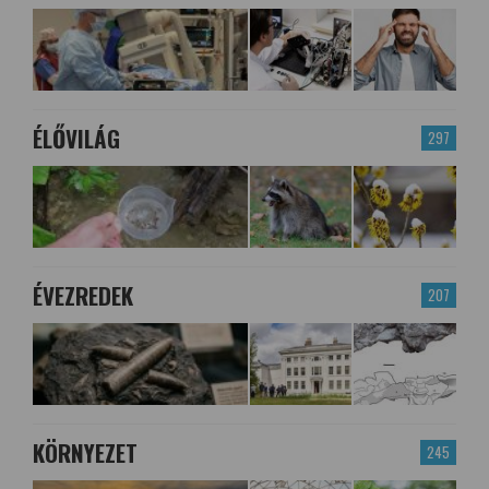
ÉLŐVILÁG
297
ÉVEZREDEK
207
KÖRNYEZET
245