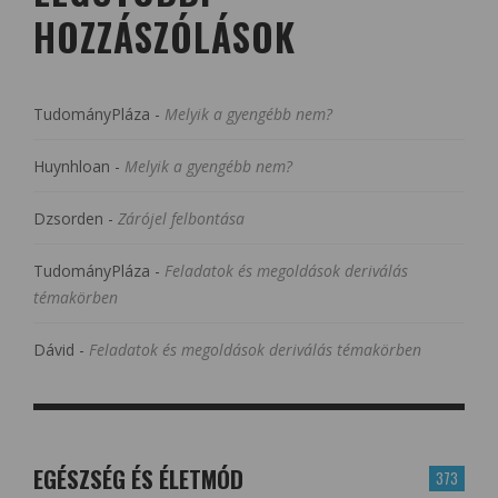
HOZZÁSZÓLÁSOK
TudományPláza
-
Melyik a gyengébb nem?
Huynhloan
-
Melyik a gyengébb nem?
Dzsorden
-
Zárójel felbontása
TudományPláza
-
Feladatok és megoldások deriválás
témakörben
Dávid
-
Feladatok és megoldások deriválás témakörben
EGÉSZSÉG ÉS ÉLETMÓD
373