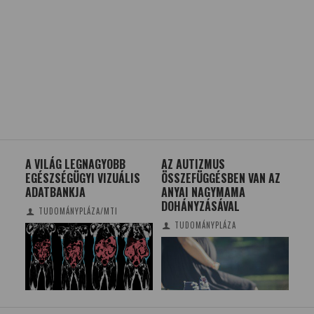
S A
A VILÁG LEGNAGYOBB
AZ AUTIZMUS
BEF
EGÉSZSÉGÜGYI VIZUÁLIS
ÖSSZEFÜGGÉSBEN VAN AZ
KÍN
ADATBANKJA
ANYAI NAGYMAMA
KA
DOHÁNYZÁSÁVAL
TUDOMÁNYPLÁZA/MTI
TUDOMÁNYPLÁZA