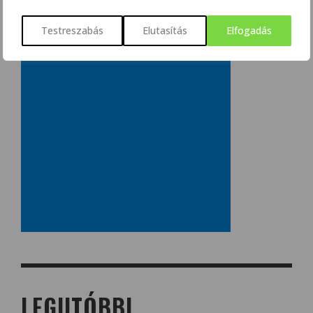
Testreszabás
Elutasítás
Elfogadás
LEGUTÓBBI