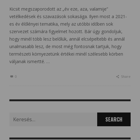
Kicsit megszaporodott az „év eze, aza, valamije”
vetélkedések és szavazások sokasága. Ilyen most a 2021-
es év élőlényei tematika, mely az utóbbi időben sok
szervezet számára figyelmet hozott. Bár úgy gondoljuk,
hogy minél több lesz belőlük, annál elcsépeltebb és annál
unalmasabb lesz, de most még fontosnak tartjuk, hogy
természeti környezetünk értékei minél szélesebb körben
váljanak ismertté. …
0
Share
Search
for: