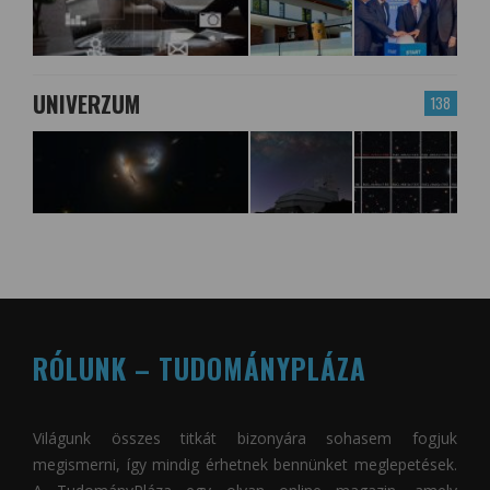
UNIVERZUM
138
RÓLUNK – TUDOMÁNYPLÁZA
Világunk összes titkát bizonyára sohasem fogjuk
megismerni, így mindig érhetnek bennünket meglepetések.