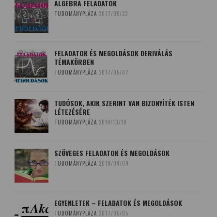
ALGEBRA FELADATOK
TUDOMÁNYPLÁZA
2017/05/23
FELADATOK ÉS MEGOLDÁSOK DERIVÁLÁS
TÉMAKÖRBEN
TUDOMÁNYPLÁZA
2017/05/07
TUDÓSOK, AKIK SZERINT VAN BIZONYÍTÉK ISTEN
LÉTEZÉSÉRE
TUDOMÁNYPLÁZA
2014/10/19
SZÖVEGES FELADATOK ÉS MEGOLDÁSOK
TUDOMÁNYPLÁZA
2019/04/09
EGYENLETEK – FELADATOK ÉS MEGOLDÁSOK
TUDOMÁNYPLÁZA
2017/05/05