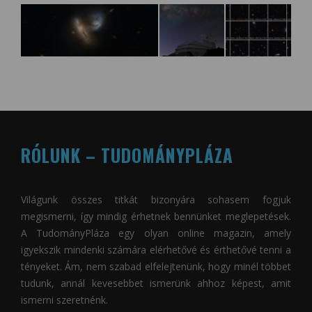
RÓLUNK – TUDOMÁNYPLÁZA
Világunk összes titkát bizonyára sohasem fogjuk
megismerni, így mindig érhetnek bennünket meglepetések.
A
TudományPláza
egy olyan online magazin, amely
igyekszik mindenki számára elérhetővé és érthetővé tenni a
tényeket. Ám, nem szabad elfelejtenünk, hogy minél többet
tudunk, annál kevesebbet ismerünk ahhoz képest, amit
ismerni szeretnénk.