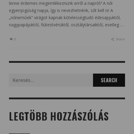
lenne érdemes megemlékeznünk erről a napról? A női
egyenjogúság napja, így is nevezhetnénk, sőt kell is! A
„nőneműek” virágot kapnak kötelességtudó édesapjuktól,
nagypapájuktól, fiútestvérüktől, osztálytársaiktól, esetleg …
0
Share
Search
for:
LEGTÖBB HOZZÁSZÓLÁS