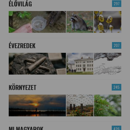
ÉLŐVILÁG
297
ÉVEZREDEK
207
KÖRNYEZET
245
MI MAGYAROK
426