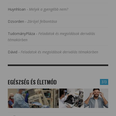
Huynhloan
-
Melyik a gyengébb nem?
Dzsorden
-
Zárójel felbontása
TudományPláza
-
Feladatok és megoldások deriválás
témakörben
Dávid
-
Feladatok és megoldások deriválás témakörben
EGÉSZSÉG ÉS ÉLETMÓD
373