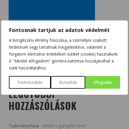
Fontosnak tartjuk az adatok védelmét
A böngészési élmény fokozása, a személyre szabott
hirdetések vagy tartalmak megjelenítése, valamint a
forgalom elemzése érdekében sütiket (cookie) használunk.
A "Mindet elfogadom" gombra kattintva hozzájárulhat a
sütik használatához.
Testreszabás
Elutasítás
Elfogadás
LEGUTÓBBI
HOZZÁSZÓLÁSOK
TudományPláza
-
Melyik a gyengébb nem?