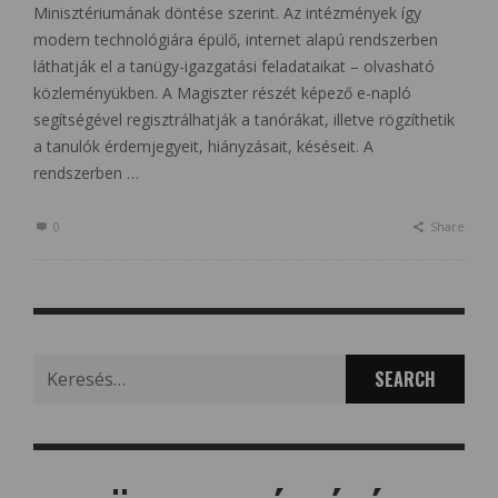
Minisztériumának döntése szerint. Az intézmények így
modern technológiára épülő, internet alapú rendszerben
láthatják el a tanügy-igazgatási feladataikat – olvasható
közleményükben. A Magiszter részét képező e-napló
segítségével regisztrálhatják a tanórákat, illetve rögzíthetik
a tanulók érdemjegyeit, hiányzásait, késéseit. A
rendszerben …
0
Share
Search
for: