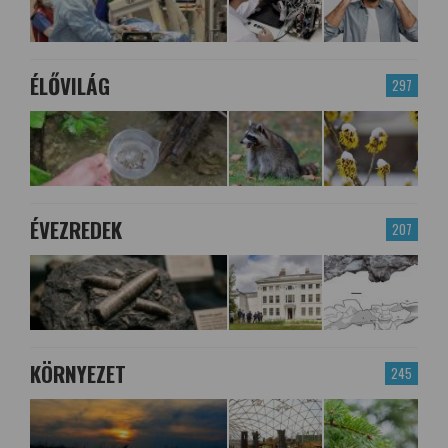
ÉLŐVILÁG
297
ÉVEZREDEK
207
KÖRNYEZET
245