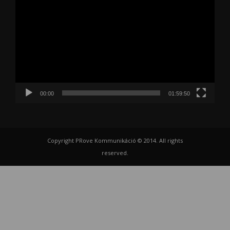
00:00
01:59:50
Copyright PRove Kommunikáció © 2014. All rights
reserved.