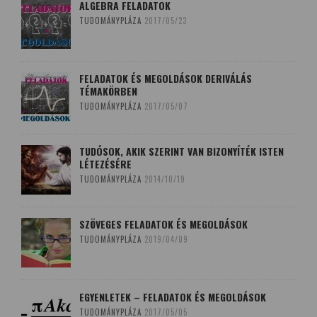
ALGEBRA FELADATOK
TUDOMÁNYPLÁZA
2017/05/23
FELADATOK ÉS MEGOLDÁSOK DERIVÁLÁS
TÉMAKÖRBEN
TUDOMÁNYPLÁZA
2017/05/07
TUDÓSOK, AKIK SZERINT VAN BIZONYÍTÉK ISTEN
LÉTEZÉSÉRE
TUDOMÁNYPLÁZA
2014/10/19
SZÖVEGES FELADATOK ÉS MEGOLDÁSOK
TUDOMÁNYPLÁZA
2019/04/09
EGYENLETEK – FELADATOK ÉS MEGOLDÁSOK
TUDOMÁNYPLÁZA
2017/05/05