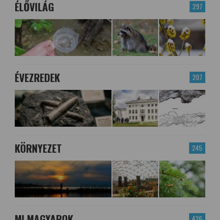
ÉLŐVILÁG
297
ÉVEZREDEK
207
KÖRNYEZET
245
MI MAGYAROK
426