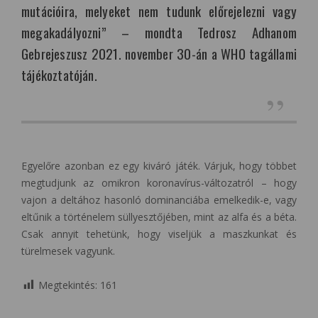
mutációira, melyeket nem tudunk előrejelezni vagy
megakadályozni” – mondta Tedrosz Adhanom
Gebrejeszusz 2021. november 30-án a WHO tagállami
tájékoztatóján.
Egyelőre azonban ez egy kiváró játék. Várjuk, hogy többet
megtudjunk az omikron koronavírus-változatról – hogy
vajon a deltához hasonló dominanciába emelkedik-e, vagy
eltűnik a történelem süllyesztőjében, mint az alfa és a béta.
Csak annyit tehetünk, hogy viseljük a maszkunkat és
türelmesek vagyunk.
Megtekintés:
161