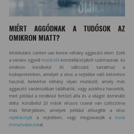
MIÉRT AGGÓDNAK A TUDÓSOK AZ
OMIKRON MIATT?
Molekuláris szinten van benne néhány aggasztó elem. Ezek
a variáns egyedi
mutációk
konstellációjából származnak. Az
omikron körülbelül 30 változást tartalmaz a
tüskeproteinben, amelyet a vírus a sejtekbe való betörésre
használ, beleértve néhány olyan mutációt, amely más
aggasztó variánsokban találhatók, vagy azokhoz hasonlók,
mint például a rendkívül fertőző alfa és a világot domináló
delta. Körülbelül 20 másik vírusos csavar van szétszórva
más fehérjékben, amelyek például elősegítik a vírus
replikációját
a sejtekben, vagy megzavarják a
korai
immunválaszok
at.