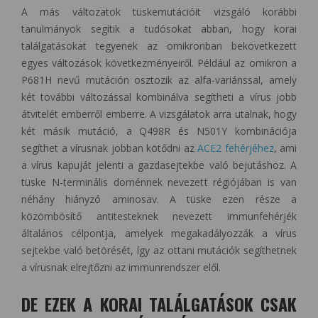
A más változatok tüskemutációit vizsgáló korábbi
tanulmányok segítik a tudósokat abban, hogy korai
találgatásokat tegyenek az omikronban bekövetkezett
egyes változások következményeiről. Például az omikron a
P681H nevű mutáción osztozik az alfa-variánssal, amely
két további változással kombinálva segítheti a vírus jobb
átvitelét emberről emberre. A vizsgálatok arra utalnak, hogy
két másik mutáció, a Q498R és N501Y kombinációja
segíthet a vírusnak jobban kötődni az
ACE2 fehérjéhez
, ami
a vírus kapuját jelenti a gazdasejtekbe való bejutáshoz. A
tüske N-terminális doménnek nevezett régiójában is van
néhány hiányzó aminosav. A tüske ezen része a
közömbösítő antitesteknek nevezett immunfehérjék
általános célpontja, amelyek megakadályozzák a vírus
sejtekbe való betörését, így az ottani mutációk segíthetnek
a vírusnak elrejtőzni az immunrendszer elől.
DE EZEK A KORAI TALÁLGATÁSOK CSAK