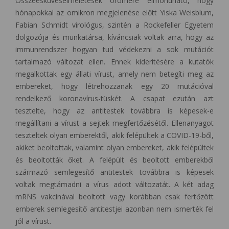
Összeesküvéselméletesek örömére elmondható, hogy
hónapokkal az omikron megjelenése előtt Yiska Weisblum,
Fabian Schmidt virológus, szintén a Rockefeller Egyetem
dolgozója és munkatársa, kíváncsiak voltak arra, hogy az
immunrendszer hogyan tud védekezni a sok mutációt
tartalmazó változat ellen. Ennek kiderítésére a kutatók
megalkottak egy állati vírust, amely nem betegíti meg az
embereket, hogy létrehozzanak egy 20 mutációval
rendelkező koronavírus-tüskét. A csapat ezután azt
tesztelte, hogy az antitestek továbbra is képesek-e
megállítani a vírust a sejtek megfertőzésétől. Ellenanyagot
teszteltek olyan emberektől, akik felépültek a COVID-19-ből,
akiket beoltottak, valamint olyan embereket, akik felépültek
és beoltották őket. A felépült és beoltott emberekből
származó semlegesítő antitestek továbbra is képesek
voltak megtámadni a vírus adott változatát. A két adag
mRNS vakcinával beoltott vagy korábban csak fertőzött
emberek semlegesítő antitestjei azonban nem ismerték fel
jól a vírust.