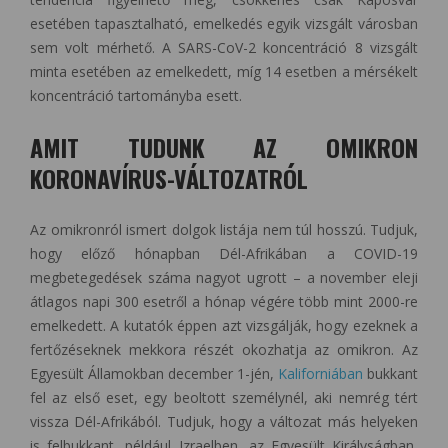
esetében tapasztalható, emelkedés egyik vizsgált városban
sem volt mérhető. A SARS-CoV-2 koncentráció 8 vizsgált
minta esetében az emelkedett, míg 14 esetben a mérsékelt
koncentráció tartományba esett.
AMIT TUDUNK AZ OMIKRON
KORONAVÍRUS-VÁLTOZATRÓL
Az omikronról ismert dolgok listája nem túl hosszú. Tudjuk,
hogy előző hónapban Dél-Afrikában a COVID-19
megbetegedések száma nagyot ugrott – a november eleji
átlagos napi 300 esetről a hónap végére több mint 2000-re
emelkedett. A kutatók éppen azt vizsgálják, hogy ezeknek a
fertőzéseknek mekkora részét okozhatja az omikron. Az
Egyesült Államokban december 1-jén,
Kaliforniában
bukkant
fel az első eset, egy beoltott személynél, aki nemrég tért
vissza Dél-Afrikából. Tudjuk, hogy a változat más helyeken
is felbukkant, például Izraelben, az Egyesült Királyságban,