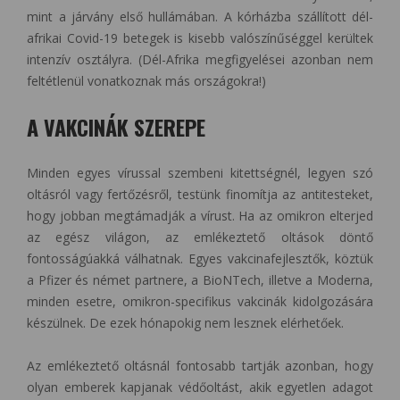
mint a járvány első hullámában. A kórházba szállított dél-
afrikai Covid-19 betegek is kisebb valószínűséggel kerültek
intenzív osztályra. (Dél-Afrika megfigyelései azonban nem
feltétlenül vonatkoznak más országokra!)
A VAKCINÁK SZEREPE
Minden egyes vírussal szembeni kitettségnél, legyen szó
oltásról vagy fertőzésről, testünk finomítja az antitesteket,
hogy jobban megtámadják a vírust. Ha az omikron elterjed
az egész világon, az emlékeztető oltások döntő
fontosságúakká válhatnak. Egyes vakcinafejlesztők, köztük
a Pfizer és német partnere, a BioNTech, illetve a Moderna,
minden esetre, omikron-specifikus vakcinák kidolgozására
készülnek. De ezek hónapokig nem lesznek elérhetőek.
Az emlékeztető oltásnál fontosabb tartják azonban, hogy
olyan emberek kapjanak védőoltást, akik egyetlen adagot