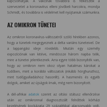
kapcsolhatják. A vakcinák továbbra is felkészítik a
szervezetet a koronavírus elleni jövőbeli harcokra, mondja
Schmidt, és továbbra is védelmet kell nyújtaniuk számunkra.
AZ OMIKRON TÜNETEI
Az omikron koronavírus-változatról szóló hírekben azonos,
hogy a tünetek megegyeznek a delta variáns tüneteivel. De
a lappangási ideje rövidebb. Miután egy személy
expozíciónak van kitéve, mindössze három napba telik,
mire a tünetei jelentkeznek. Arra egyre több bizonyíték van,
hogy az omikron nem okoz olyan hatalmas károkat a
tüdőben, mint a korábbi változatok (inkább hörghuruthoz,
mint tüdőgyulladáshoz hasonlít). A hasmenés és egyéb
dolgok, amiket az újságok írnak, még nem bizonyított.
A dél-afrikai
adatok
szerint az oltási státusz ellenőrzése
után az omikronnal diagnosztizált felnőttek kórházi
kezelésének kockázata 29 százalékkal alacsonyabb volt,