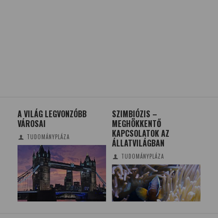
A VILÁG LEGVONZÓBB
SZIMBIÓZIS –
A 
VÁROSAI
MEGHÖKKENTŐ
ME
KAPCSOLATOK AZ
AN
TUDOMÁNYPLÁZA
ÁLLATVILÁGBAN
FÉ
TUDOMÁNYPLÁZA