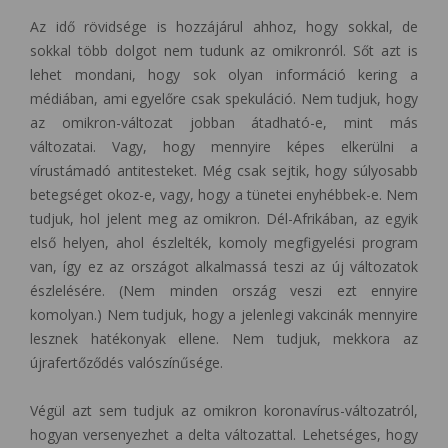
Az idő rövidsége is hozzájárul ahhoz, hogy sokkal, de
sokkal több dolgot nem tudunk az omikronról. Sőt azt is
lehet mondani, hogy sok olyan információ kering a
médiában, ami egyelőre csak spekuláció. Nem tudjuk, hogy
az omikron-változat jobban átadható-e, mint más
változatai. Vagy, hogy mennyire képes elkerülni a
vírustámadó antitesteket. Még csak sejtik, hogy súlyosabb
betegséget okoz-e, vagy, hogy a tünetei enyhébbek-e. Nem
tudjuk, hol jelent meg az omikron. Dél-Afrikában, az egyik
első helyen, ahol észlelték, komoly megfigyelési program
van, így ez az országot alkalmassá teszi az új változatok
észlelésére. (Nem minden ország veszi ezt ennyire
komolyan.) Nem tudjuk, hogy a jelenlegi vakcinák mennyire
lesznek hatékonyak ellene. Nem tudjuk, mekkora az
újrafertőződés valószínűsége.
Végül azt sem tudjuk az omikron koronavírus-változatról,
hogyan versenyezhet a delta változattal. Lehetséges, hogy