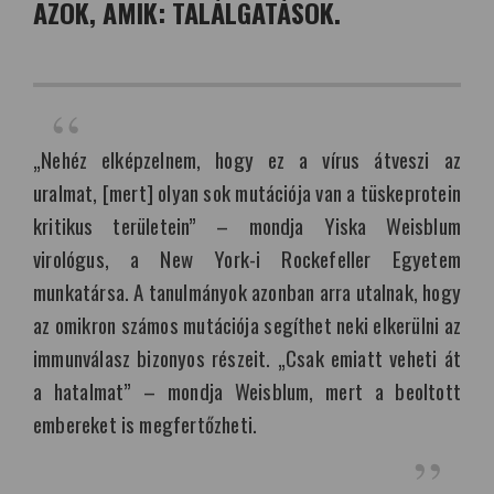
AZOK, AMIK: TALÁLGATÁSOK.
„Nehéz elképzelnem, hogy ez a vírus átveszi az
uralmat, [mert] olyan sok mutációja van a tüskeprotein
kritikus területein” – mondja Yiska Weisblum
virológus, a New York-i Rockefeller Egyetem
munkatársa. A tanulmányok azonban arra utalnak, hogy
az omikron számos mutációja segíthet neki elkerülni az
immunválasz bizonyos részeit. „Csak emiatt veheti át
a hatalmat” – mondja Weisblum, mert a beoltott
embereket is megfertőzheti.