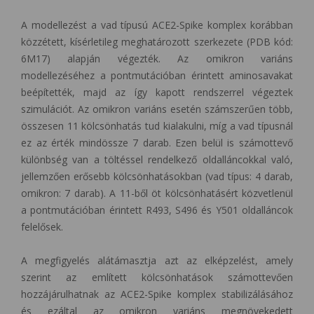
A modellezést a vad típusú ACE2-Spike komplex korábban
közzétett, kísérletileg meghatározott szerkezete (PDB kód:
6M17) alapján végezték. Az omikron variáns
modellezéséhez a pontmutációban érintett aminosavakat
beépítették, majd az így kapott rendszerrel végeztek
szimulációt. Az omikron variáns esetén számszerűen több,
összesen 11 kölcsönhatás tud kialakulni, míg a vad típusnál
ez az érték mindössze 7 darab. Ezen belül is számottevő
különbség van a töltéssel rendelkező oldalláncokkal való,
jellemzően erősebb kölcsönhatásokban (vad típus: 4 darab,
omikron: 7 darab). A 11-ből öt kölcsönhatásért közvetlenül
a pontmutációban érintett R493, S496 és Y501 oldalláncok
felelősek.
A megfigyelés alátámasztja azt az elképzelést, amely
szerint az említett kölcsönhatások számottevően
hozzájárulhatnak az ACE2-Spike komplex stabilizálásához
és ezáltal az omikron variáns megnövekedett