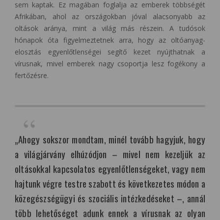
sem kaptak. Ez magában foglalja az emberek többségét
Afrikában, ahol az országokban jóval alacsonyabb az
oltások aránya, mint a világ más részein. A tudósok
hónapok óta figyelmeztetnek arra, hogy az oltóanyag-
elosztás egyenlőtlenségei segítő kezet nyújthatnak a
vírusnak, mivel emberek nagy csoportja lesz fogékony a
fertőzésre.
„Ahogy sokszor mondtam, minél tovább hagyjuk, hogy
a világjárvány elhúzódjon – mivel nem kezeljük az
oltásokkal kapcsolatos egyenlőtlenségeket, vagy nem
hajtunk végre testre szabott és következetes módon a
közegészségügyi és szociális intézkedéseket –, annál
több lehetőséget adunk ennek a vírusnak az olyan