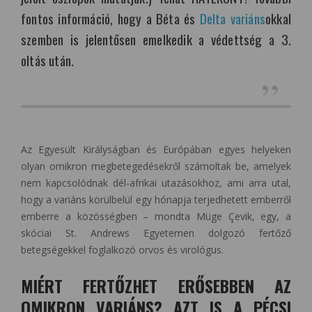
fontos információ, hogy a Béta és
Delta variáns
okkal
szemben is jelentősen emelkedik a védettség a 3.
oltás után.
Az Egyesült Királyságban és Európában egyes helyeken
olyan omikron megbetegedésekről számoltak be, amelyek
nem kapcsolódnak dél-afrikai utazásokhoz, ami arra utal,
hogy a variáns körülbelül egy hónapja terjedhetett emberről
emberre a közösségben – mondta Müge Çevik, egy, a
skóciai St. Andrews Egyetemen dolgozó fertőző
betegségekkel foglalkozó orvos és virológus.
MIÉRT FERTŐZHET ERŐSEBBEN AZ
OMIKRON VARIÁNS? AZT IS A PÉCSI