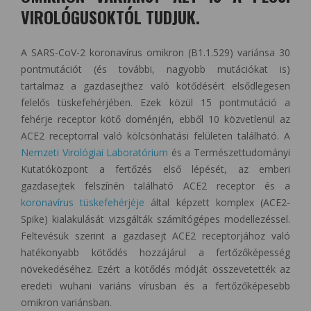
VIROLÓGUSOKTÓL TUDJUK.
A SARS-CoV-2 koronavírus omikron (B1.1.529) variánsa 30
pontmutációt (és további, nagyobb mutációkat is)
tartalmaz a gazdasejthez való kötődésért elsődlegesen
felelős tüskefehérjében. Ezek közül 15 pontmutáció a
fehérje receptor kötő doménjén, ebből 10 közvetlenül az
ACE2 receptorral való kölcsönhatási felületen található. A
Nemzeti Virológiai Laboratórium
és a Természettudományi
Kutatóközpont a fertőzés első lépését, az emberi
gazdasejtek felszínén található ACE2 receptor és a
koronavírus tüskefehérjéje
által képzett komplex (ACE2-
Spike) kialakulását vizsgálták számítógépes modellezéssel.
Feltevésük szerint a gazdasejt ACE2 receptorjához való
hatékonyabb kötődés hozzájárul a fertőzőképesség
növekedéséhez. Ezért a kötődés módját összevetették az
eredeti wuhani variáns vírusban és a fertőzőképesebb
omikron variánsban.