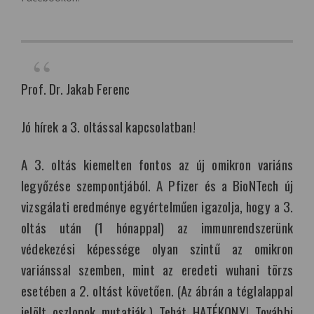
Prof. Dr. Jakab Ferenc
Jó hírek a 3. oltással kapcsolatban!
A 3. oltás kiemelten fontos az új omikron variáns
legyőzése szempontjából. A Pfizer és a BioNTech új
vizsgálati eredménye egyértelműen igazolja, hogy a 3.
oltás után (1 hónappal) az immunrendszerünk
védekezési képessége olyan szintű az omikron
variánssal szemben, mint az eredeti wuhani törzs
esetében a 2. oltást követően. (Az ábrán a téglalappal
jelölt oszlopok mutatják.) Tehát HATÉKONY! További