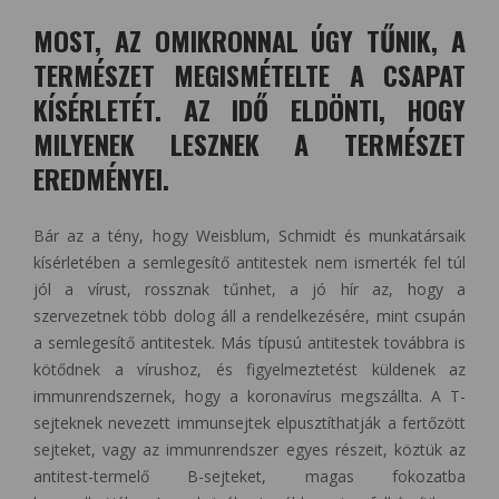
MOST, AZ OMIKRONNAL ÚGY TŰNIK, A
TERMÉSZET MEGISMÉTELTE A CSAPAT
KÍSÉRLETÉT. AZ IDŐ ELDÖNTI, HOGY
MILYENEK LESZNEK A TERMÉSZET
EREDMÉNYEI.
Bár az a tény, hogy Weisblum, Schmidt és munkatársaik
kísérletében a semlegesítő antitestek nem ismerték fel túl
jól a vírust, rossznak tűnhet, a jó hír az, hogy a
szervezetnek több dolog áll a rendelkezésére, mint csupán
a semlegesítő antitestek. Más típusú antitestek továbbra is
kötődnek a vírushoz, és figyelmeztetést küldenek az
immunrendszernek, hogy a koronavírus megszállta. A T-
sejteknek nevezett immunsejtek elpusztíthatják a fertőzött
sejteket, vagy az immunrendszer egyes részeit, köztük az
antitest-termelő B-sejteket, magas fokozatba