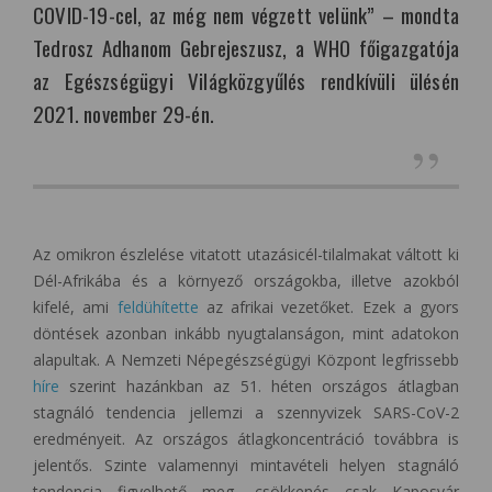
COVID-19-cel, az még nem végzett velünk” – mondta
Tedrosz Adhanom Gebrejeszusz, a WHO főigazgatója
az Egészségügyi Világközgyűlés rendkívüli ülésén
2021. november 29-én.
Az omikron észlelése vitatott utazásicél-tilalmakat váltott ki
Dél-Afrikába és a környező országokba, illetve azokból
kifelé, ami
feldühítette
az afrikai vezetőket. Ezek a gyors
döntések azonban inkább nyugtalanságon, mint adatokon
alapultak. A Nemzeti Népegészségügyi Központ legfrissebb
híre
szerint hazánkban az 51. héten országos átlagban
stagnáló tendencia jellemzi a szennyvizek SARS-CoV-2
eredményeit. Az országos átlagkoncentráció továbbra is
jelentős. Szinte valamennyi mintavételi helyen stagnáló
tendencia figyelhető meg, csökkenés csak Kaposvár