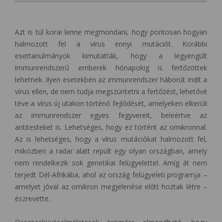
Azt is túl korai lenne megmondani, hogy pontosan hogyan
halmozott fel a vírus ennyi mutációt. Korábbi
esettanulmányok kimutatták, hogy a legyengült
immunrendszerű emberek hónapokig is fertőzöttek
lehetnek. Ilyen esetekben az immunrendszer háborút indít a
vírus ellen, de nem tudja megszüntetni a fertőzést, lehetővé
téve a vírus új utakon történő fejlődését, amelyeken elkerüli
az immunrendszer egyes fegyvereit, beleértve az
antitesteket is. Lehetséges, hogy ez történt az omikronnal.
Az is lehetséges, hogy a vírus mutációkat halmozott fel,
miközben a radar alatt repült egy olyan országban, amely
nem rendelkezik sok genetikai felügyelettel. Amíg át nem
terjedt Dél-Afrikába, ahol az ország felügyeleti programja –
amelyet jóval az omikron megjelenése előtt hoztak létre –
észrevette.