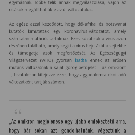
egymásnak. Időbe telik annak megválaszolása, vajon az
oltások megállíthatják-e az új változatokat.
Az egész azzal kezdődött, hogy dél-afrikai és botswanai
kutatók kimutattak egy koronavírus-változatot, amely
számtalan mutációt tartalmaz. Ezek közül sok a vírus azon
részében található, amely segíti a vírus bejutását a sejtekbe
és támogatja azok megfertőzését. Az Egészségügyi
Világszervezet (WHO) gyorsan
kiadta
ennek az erősen
mutáns változatnak a saját görög betűjelét – az omikront
–, hivatalosan kifejezve ezzel, hogy aggodalomra okot adó
változatként tartják számon.
„Az omikron megjelenése egy újabb emlékeztető arra,
hogy bár sokan azt gondolhatnánk, végeztünk a