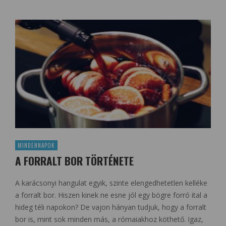
MINDENNAPOK
A FORRALT BOR TÖRTÉNETE
A karácsonyi hangulat egyik, szinte elengedhetetlen kelléke
a forralt bor. Hiszen kinek ne esne jól egy bögre forró ital a
hideg téli napokon? De vajon hányan tudjuk, hogy a forralt
bor is, mint sok minden más, a rómaiakhoz köthető. Igaz,