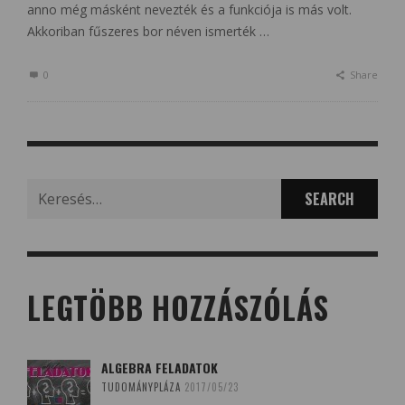
anno még másként nevezték és a funkciója is más volt.
Akkoriban fűszeres bor néven ismerték …
0
Share
Search
for:
LEGTÖBB HOZZÁSZÓLÁS
ALGEBRA FELADATOK
TUDOMÁNYPLÁZA
2017/05/23