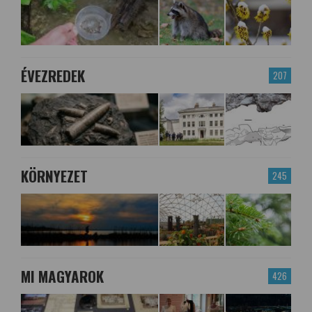
ÉVEZREDEK
207
KÖRNYEZET
245
MI MAGYAROK
426