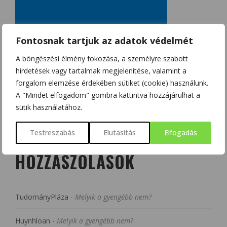
Fontosnak tartjuk az adatok védelmét
A böngészési élmény fokozása, a személyre szabott
hirdetések vagy tartalmak megjelenítése, valamint a
forgalom elemzése érdekében sütiket (cookie) használunk.
A "Mindet elfogadom" gombra kattintva hozzájárulhat a
sütik használatához.
Testreszabás
Elutasítás
Elfogadás
LEGUTÓBBI
HOZZÁSZÓLÁSOK
TudományPláza
-
Melyik a gyengébb nem?
Huynhloan
-
Melyik a gyengébb nem?