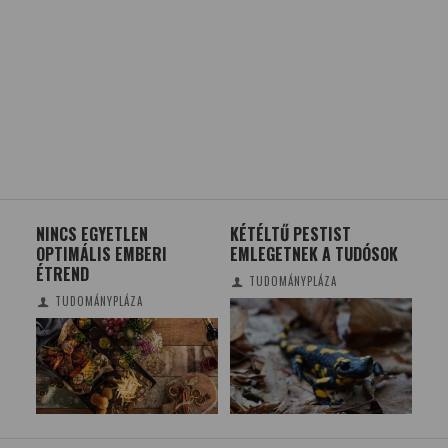
NINCS EGYETLEN
KÉTÉLTŰ PESTIST
HÁ
E
OPTIMÁLIS EMBERI
EMLEGETNEK A TUDÓSOK
NY
ÉTREND
TÁ
TUDOMÁNYPLÁZA
TUDOMÁNYPLÁZA