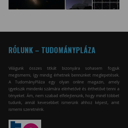
RÓLUNK – TUDOMÁNYPLÁZA
Világunk összes titkát bizonyára sohasem fogjuk
megismerni, így mindig érhetnek bennünket meglepetések.
A
TudományPláza
egy olyan online magazin, amely
igyekszik mindenki számára elérhetővé és érthetővé tenni a
tényeket. Ám, nem szabad elfelejtenünk, hogy minél többet
tudunk, annál kevesebbet ismerünk ahhoz képest, amit
ismerni szeretnénk.