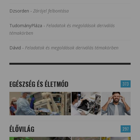
Dzsorden
-
Zárójel felbontása
TudományPláza
-
Feladatok és megoldások deriválás
témakörben
Dávid
-
Feladatok és megoldások deriválás témakörben
EGÉSZSÉG ÉS ÉLETMÓD
373
ÉLŐVILÁG
297