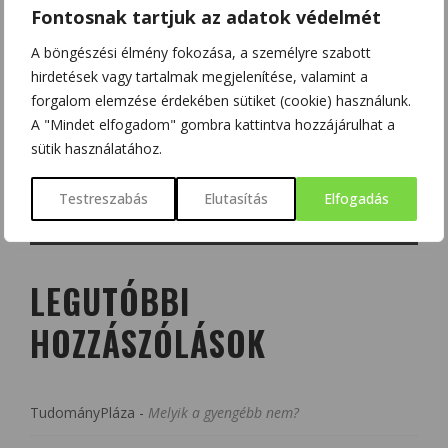
Fontosnak tartjuk az adatok védelmét
A böngészési élmény fokozása, a személyre szabott
hirdetések vagy tartalmak megjelenítése, valamint a
forgalom elemzése érdekében sütiket (cookie) használunk.
A "Mindet elfogadom" gombra kattintva hozzájárulhat a
sütik használatához.
Testreszabás
Elutasítás
Elfogadás
LEGUTÓBBI
HOZZÁSZÓLÁSOK
TudományPláza
-
Melyik a gyengébb nem?