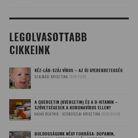
LEGOLVASOTTABB
CIKKEINK
KÉZ-LÁB-SZÁJ VÍRUS – AZ ÚJ GYEREKBETEGSÉG
SZALMÁSI KRISZTINA
2014/11/05
A QUERCETIN (KVERCETIN) ÉS A D-VITAMIN –
SZÖVETSÉGESEK A KORONAVÍRUS ELLEN?
HAJAS BEATRIX - SZOBOSZLAI KRISZTINA
2020/03/20
BOLDOGSÁGUNK NÉGY FORRÁSA: DOPAMIN,