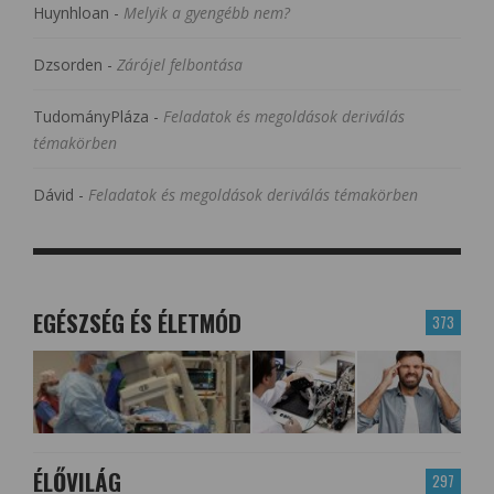
Huynhloan
-
Melyik a gyengébb nem?
Dzsorden
-
Zárójel felbontása
TudományPláza
-
Feladatok és megoldások deriválás
témakörben
Dávid
-
Feladatok és megoldások deriválás témakörben
EGÉSZSÉG ÉS ÉLETMÓD
373
ÉLŐVILÁG
297