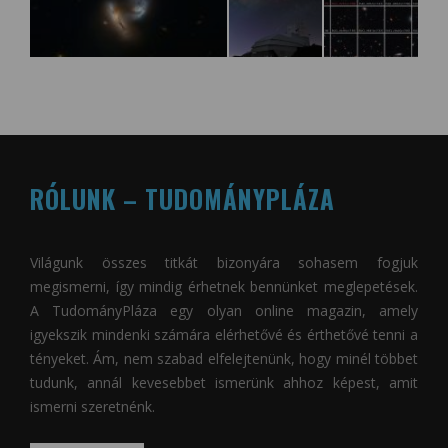
RÓLUNK – TUDOMÁNYPLÁZA
Világunk összes titkát bizonyára sohasem fogjuk
megismerni, így mindig érhetnek bennünket meglepetések.
A
TudományPláza
egy olyan online magazin, amely
igyekszik mindenki számára elérhetővé és érthetővé tenni a
tényeket. Ám, nem szabad elfelejtenünk, hogy minél többet
tudunk, annál kevesebbet ismerünk ahhoz képest, amit
ismerni szeretnénk.