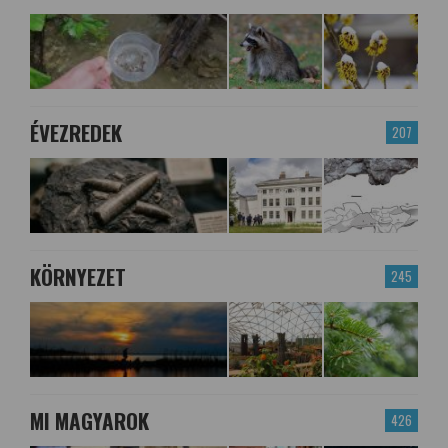
ÉVEZREDEK
207
KÖRNYEZET
245
MI MAGYAROK
426