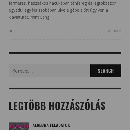
farmeres, hátizsákos hacukában ténfereg és legtöbbször
egyedül egy kis szobában ülve a gépe előtt úgy veri a
klaviatúrát, mint Lang …
0
Share
Search
for:
LEGTÖBB HOZZÁSZÓLÁS
ALGEBRA FELADATOK